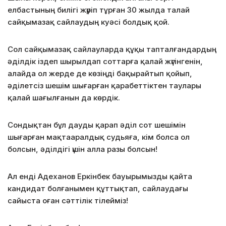
елбастының билігі жүріп тұрған 30 жылда талай
сайқымазақ сайлаудың куәсі болдық қой.
Сол сайқымазақ сайлауларда құқы тапталғандардың
әділдік іздеп шырылдап соттарға қалай жүгінгенін,
алайда ол жерде де көзіңді бақырайтып қойып,
әділетсіз шешім шығарған қарабеттіктен таулары
қалай шағылғанын да көрдік.
Сондықтан бұл дауды қарап әділ сот шешімін
шығарған мақтааралдық судьяға, кім болса ол
болсын, әділдігі үшін алла разы болсын!
Ал енді Адеханов Еркінбек бауырымызды қайта
кандидат болғанымен құттықтап, сайлаудағы
сайыста оған сәттілік тілейміз!