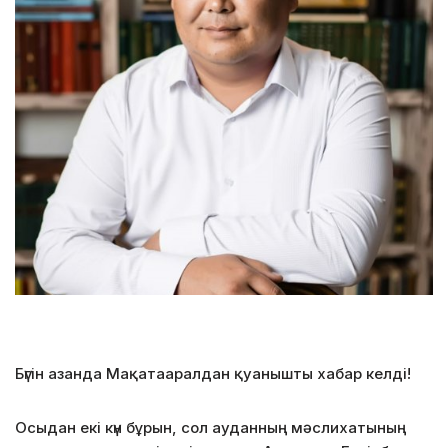
Бүгін азанда Мақатааралдан қуанышты хабар келді!
Осыдан екі күн бұрын, сол ауданның мәслихатының