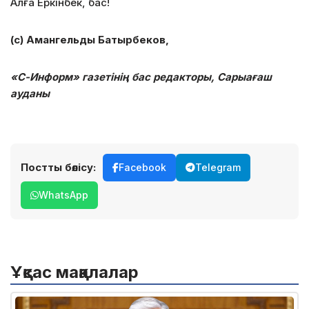
Алға Еркінбек, бас!
(с) Амангельды Батырбеков,
«С-Информ» газетінің бас редакторы, Сарыағаш
ауданы
Постты бөлісу:
Facebook
Telegram
WhatsApp
Ұқсас мақалалар