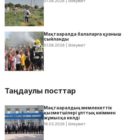
01.08.2026
| Әлеумет
Мақтааралда балаларға қуаныш
сыйланды
01.08.2026
| Әлеумет
Таңдаулы посттар
Мақтааралдың мемлекеттік
қызметшілері ұлттық киіммен
жұмысқа келді
18.03.2026
| Әлеумет