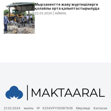
Мырзакентте жаяу жүргіншілерге
қолайлы орта қалыптастырылуда
22.05.2026
| АЙМАҚ
21.02.2024 жылғы №KZ04VPY00087936 Мерзімді баспасөз