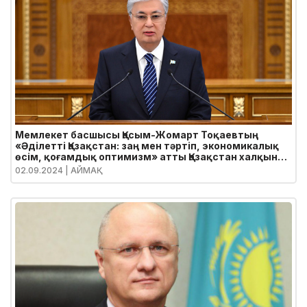
Мемлекет басшысы Қасым-Жомарт Тоқаевтың
«Әділетті Қазақстан: заң мен тәртіп, экономикалық
өсім, қоғамдық оптимизм» атты Қазақстан халқына
Жолдауы
02.09.2024
| АЙМАҚ