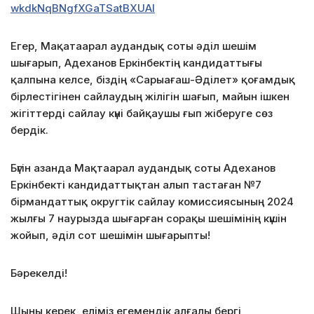
wkdkNqBNgfXGaTSatBXUAl
Егер, Мақатаарал аудандық соты әділ шешім
шығарып, Адеханов Еркінбектің кандидаттығы
қалпына келсе, біздің «Сарыағаш-Әділет» қоғамдық
бірлестігінен сайлаудың жілігін шағып, майын ішкен
жігіттерді сайлау күні байқаушы ғып жіберуге сөз
бердік.
Бүгін азанда Мақтаарал аудандық соты Адеханов
Еркінбекті кандидаттықтан алып тастаған №7
бірмандаттық округтік сайлау комиссиясының 2024
жылғы 7 наурызда шығарған сорақы шешімінің күшін
жойып, әділ сот шешімін шығарыпты!
Бәрекелді!
Шыны керек, еліміз егемендік алғалы бергі