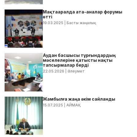
Мақтааралда ата-аналар форумы
өтті
19.03.2025
| Басты жаңалық
Аудан басшысы тұрғындардың
мәселелеріне қатысты нақты
тапсырмалар берді
22.05.2026
| Әлеумет
Жамбылға жаңа әкім сайланды
15.07.2025
| АЙМАҚ