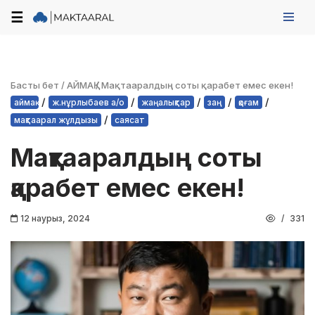
☰
Skip
to
content
Басты бет
/
АЙМАҚ
/
Мақтааралдың соты қарабет емес екен!
/
/
/
/
/
аймақ
ж.нұрлыбаев а/о
жаңалықтар
заң
қоғам
/
мақтаарал жұлдызы
саясат
Мақтааралдың соты
қарабет емес екен!
12 наурыз, 2024
331