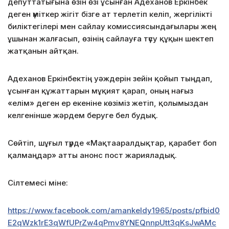
депуттатығына өзін өзі ұсынған Адеханов Еркінбек
деген үміткер жігіт бізге ат терлетіп келіп, жергілікті
биліктегілері мен сайлау комиссиясындағылары жең
ұшынан жалғасып, өзінің сайлауға түсу құқын шектеп
жатқанын айтқан.
Адеханов Еркінбектің уәждерін зейін қойып тыңдап,
ұсынған құжаттарын мұқият қарап, оның нағыз
«елім» деген ер екеніне көзіміз жетіп, қолымыздан
келгенінше жәрдем беруге бел будық.
Сөйтіп, шұғыл түрде «Мақтааралдықтар, қарабет боп
қалмаңдар» атты анонс пост жарияладық.
Сілтемесі міне:
https://www.facebook.com/amankeldy1965/posts/pfbid0
E2qWzk1rE3qWfUPrZw4qPmv8YNEQnnpUtt3qKsJwAMc