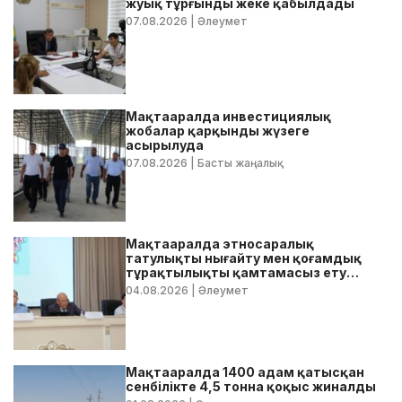
жуық тұрғынды жеке қабылдады
07.08.2026
| Әлеумет
Мақтааралда инвестициялық
жобалар қарқынды жүзеге
асырылуда
07.08.2026
| Басты жаңалық
Мақтааралда этносаралық
татулықты нығайту мен қоғамдық
тұрақтылықты қамтамасыз ету
бойынша жедел кеңес өтті
04.08.2026
| Әлеумет
Мақтааралда 1400 адам қатысқан
сенбілікте 4,5 тонна қоқыс жиналды