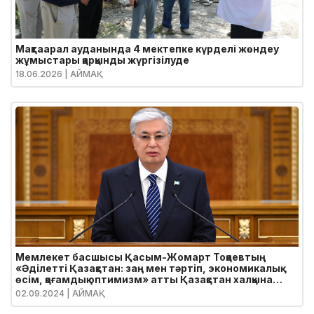
Мақтаарал ауданында 4 мектепке күрделі жөндеу
жұмыстары қарқынды жүргізілуде
18.06.2026
| АЙМАҚ
Мемлекет басшысы Қасым-Жомарт Тоқаевтың
«Әділетті Қазақстан: заң мен тәртіп, экономикалық
өсім, қоғамдық оптимизм» атты Қазақстан халқына
Жолдауы
02.09.2024
| АЙМАҚ