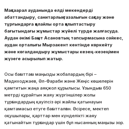
Мақтаарал ауданында елді мекендерді
абаттандыру, санитарлық тазалығын сақтау және
тұрғындарға қолайлы орта қалыптастыру
бағытындағы жұмыстар жүйелі түрде жалғасуда.
Аудан әкімі Бақыт Асановтың тапсырмасына сәйкес,
аудан орталығы Мырзакент кентінде көркейту
және көгалдандыру жұмыстары кезең-кезеңімен
жүзеге асырылып жатыр.
Осы бағыттағы маңызды жобалардың бірі –
Мадиходжаев, Әл-Фараби және Жеңіс көшелерін
қамтитын жаңа аяқжол құрылысы. Ұзындығы 650
метрді құрайтын жаяу жүргіншілер жолы
тұрғындардың қауіпсіз әрі жайлы қатынауын
қамтамасыз етуге бағытталған. Әсіресе, мектеп
оқушылары, қарттар мен күнделікті жаяу
қатынайтын тұрғындар үшін бұл нысанның маңызы зор.