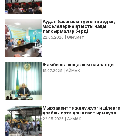
Аудан басшысы тұрғындардың
мәселелеріне қатысты нақты
тапсырмалар берді
22.05.2026
| Әлеумет
Жамбылға жаңа әкім сайланды
15.07.2025
| АЙМАҚ
Мырзакентте жаяу жүргіншілерге
қолайлы орта қалыптастырылуда
22.05.2026
| АЙМАҚ