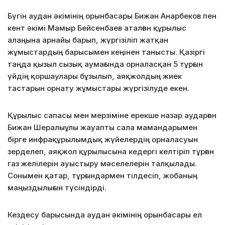
Бүгін аудан әкімінің орынбасары Бижан Анарбеков пен
кент әкімі Мамыр Бейсенбаев аталған құрылыс
алаңына арнайы барып, жүргізіліп жатқан
жұмыстардың барысымен кеңінен танысты. Қазіргі
таңда қызыл сызық аумағында орналасқан 5 тұрғын
үйдің қоршаулары бұзылып, аяқжолдың жиек
тастарын орнату жұмыстары жүргізілуде екен.
Құрылыс сапасы мен мерзіміне ерекше назар аударған
Бижан Шералыұлы жауапты сала мамандарымен
бірге инфрақұрылымдық жүйелердің орналасуын
зерделеп, аяқжол құрылысына кедергі келтіріп тұрған
газ желілерін ауыстыру мәселелерін талқылады.
Сонымен қатар, тұрғындармен тілдесіп, жобаның
маңыздылығын түсіндірді.
Кездесу барысында аудан әкімінің орынбасары ел