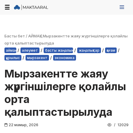
☰
Skip
to
content
Басты бет
/
АЙМАҚ
/
Мырзакентте жаяу жүргіншілерге қолайлы
орта қалыптастырылуда
/
/
/
/
/
аймақ
әлеумет
басты жаңалық
жаңалықтар
қоғам
/
/
құрылыс
мырзакент
экономика
Мырзакентте жаяу
жүргіншілерге қолайлы
орта
қалыптастырылуда
22 мамыр, 2026
12029