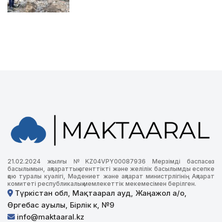
21.02.2024 жылғы №KZ04VPY00087936 Мерзімді баспасөз
басылымын, ақпараттық агенттікті және желілік басылымды есепке
қою туралы куәлігі, Мәдениет және ақпарат министрлігінің Ақпарат
комитеті республикалық мемлекеттік мекемесімен берілген.
Түркістан обл, Мақтаарал ауд, Жаңажол а/о,
Өргебас ауылы, Бірлік к, №9
info@maktaaral.kz