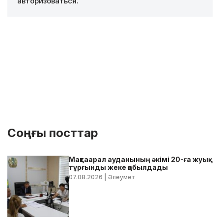
авторизоваться
.
Соңғы посттар
Мақтаарал ауданының әкімі 20-ға жуық
тұрғынды жеке қабылдады
07.08.2026
| Әлеумет