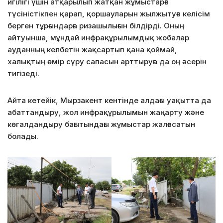
игілігі үшін атқарылып жатқан жұмыстарға
түсіністікпен қарап, қоршауларын жылжытуға келісім
берген тұрғындарға ризашылығын білдірді. Оның
айтуынша, мұндай инфрақұрылымдық жобалар
ауданның келбетін жақсартып қана қоймай,
халықтың өмір сүру сапасын арттыруға да оң әсерін
тигізеді.
Айта кетейік, Мырзакент кентінде алдағы уақытта да
абаттандыру, жол инфрақұрылымын жаңарту және
көгалдандыру бағытындағы жұмыстар жалғасатын
болады.