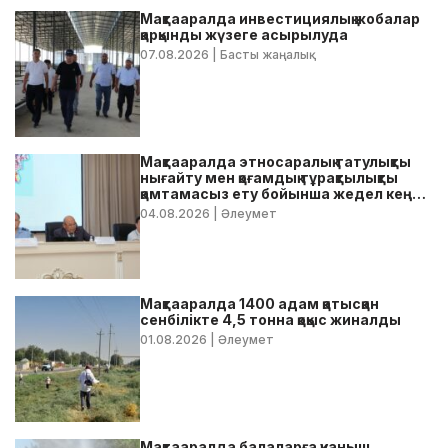
Мақтааралда инвестициялық жобалар
қарқынды жүзеге асырылуда
07.08.2026
| Басты жаңалық
Мақтааралда этносаралық татулықты
нығайту мен қоғамдық тұрақтылықты
қамтамасыз ету бойынша жедел кеңес
өтті
04.08.2026
| Әлеумет
Мақтааралда 1400 адам қатысқан
сенбілікте 4,5 тонна қоқыс жиналды
01.08.2026
| Әлеумет
Мақтааралда балаларға қуаныш