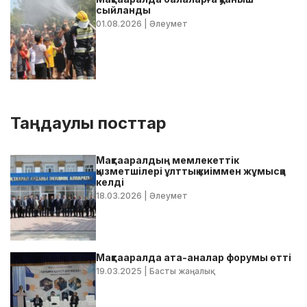
сыйланды
01.08.2026
| Әлеумет
Таңдаулы посттар
Мақтааралдың мемлекеттік
қызметшілері ұлттық киіммен жұмысқа
келді
18.03.2026
| Әлеумет
Мақтааралда ата-аналар форумы өтті
19.03.2025
| Басты жаңалық