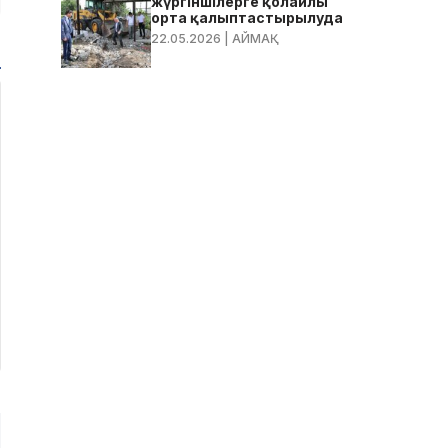
жүргіншілерге қолайлы
орта қалыптастырылуда
22.05.2026
| АЙМАҚ