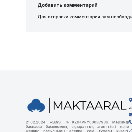
Добавить комментарий
Для отправки комментария вам необхо
а
21.02.2024 жылғы №KZ04VPY00087936 Мерзімді
баспасөз басылымын, ақпараттық агенттікті және
желілік басылымды есепке қою туралы куәлігі,