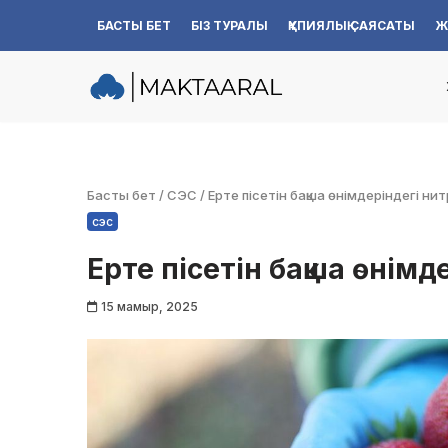
БАСТЫ БЕТ
БІЗ ТУРАЛЫ
ҚҰПИЯЛЫҚ САЯСАТЫ
Ж
Skip
to
content
Басты бет
/
СЭС
/
Ерте пісетін бақша өнімдеріндегі ни
сэс
Ерте пісетін бақша өнім
15 мамыр, 2025