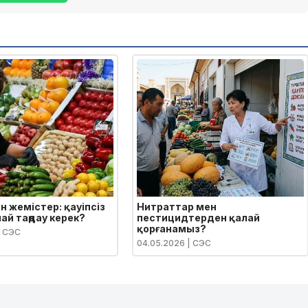
н жемістер: қауіпсіз
Нитраттар мен
ай таңдау керек?
пестицидтерден қалай
қорғанамыз?
 СЭС
04.05.2026
| СЭС