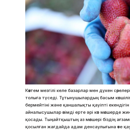
Көктем мезгілі келе базарлар мен дүкен сөреле
толыға түседі. Тұтынушылардың басым көпшілігі
бермейтіні және қаншалықты қауіпті екендігін
айналысушылар өнімді ерте әрі көп мөлшерде 
қосады. Тыңайтқыштың аз мөлшері біздің ағзам
қосылған жағдайда адам денсаулығына өте қау