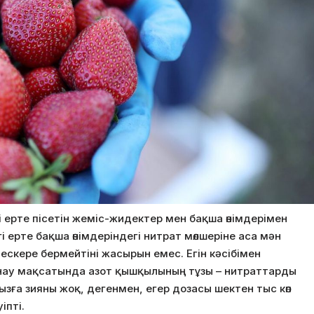
рі ерте пісетін жеміс-жидектер мен бақша өнімдерімен
 ерте бақша өнімдеріндегі нитрат мөлшеріне аса мән
 ескере бермейтіні жасырын емес. Егін кәсібімен
жинау мақсатында азот қышқылының тұзы – нитраттарды
ызға зияны жоқ, дегенмен, егер дозасы шектен тыс көп
іпті.