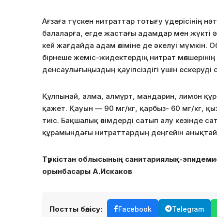
Ағзаға түскен нитраттар тотығу үдерісінің нәт
балаларға, егде жастағы адамдар мен жүкті әйе
кей жағдайда адам өліміне де әкелуі мүмкін.
бірнеше жеміс-жидектердің нитрат мөлшерінің 
денсаулығыңыздың қауіпсіздігі үшін ескеруді 
Құлпынай, алма, алмұрт, мандарин, лимон құр
қажет. Қауын — 90 мг/кг, қарбыз- 60 мг/кг, қы
тиіс. Бақшалық өнімдерді сатып алу кезінде с
құрамындағы нитраттардың деңгейін анықтайт
Түркістан облысының санитариялық-эпидем
орынбасары А.Искаков
Постты бөлісу:
Facebook
Telegram