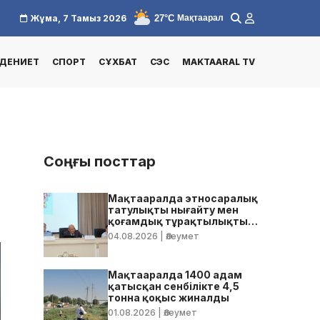
27°C
Жұма, 7 Тамыз 2026
Мақтаарал
ДЕНИЕТ
СПОРТ
СҰХБАТ
СЭС
MAKTAARAL TV
Соңғы посттар
Мақтааралда этносаралық
татулықты нығайту мен
8
қоғамдық тұрақтылықты
қамтамасыз ету бойынша
04.08.2026
| Әлеумет
жедел кеңес өтті
Мақтааралда 1400 адам
қатысқан сенбілікте 4,5
тонна қоқыс жиналды
01.08.2026
| Әлеумет