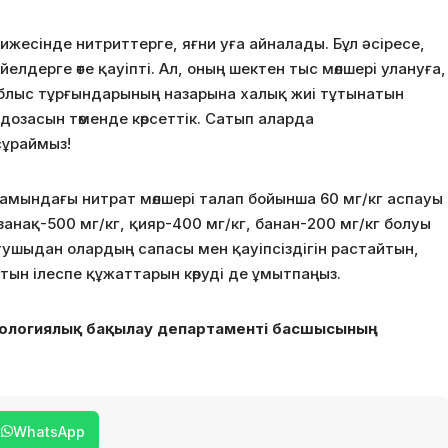
ижесінде нитриттерге, яғни уға айналады. Бұл әсіресе,
лдерге өте қауіпті. Ал, оның шектен тыс мөлшері улануға,
 Облыс тұрғындарының назарына халық жиі тұтынатын
дозасын төменде көрсеттік. Сатып аларда
сұраймыз!
амындағы нитрат мөлшері талап бойынша 60 мг/кг аспауы
занақ-500 мг/кг, қияр-400 мг/кг, банан-200 мг/кг болуы
атушыдан олардың сапасы мен қауіпсіздігін растайтын,
ын ілеспе құжаттарын көруді де ұмытпаңыз.
иологиялық бақылау департаменті басшысының
WhatsApp