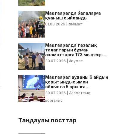
Мақтааралда балаларға
қуаныш сыйланды
01.08.2026
| Әлеумет
Мақтааралда тазалық
талаптарын бұзған
азаматтарға 173 мың теңге
көлемінде айыппұл
30.07.2026
| Әлеумет
салынды
Мақтаарал ауданы 6 айдың
қорытындысымен
облыста 5 орынға
тұрақтады
30.07.2026
| Азаматтық
қорғаныс
Таңдаулы посттар