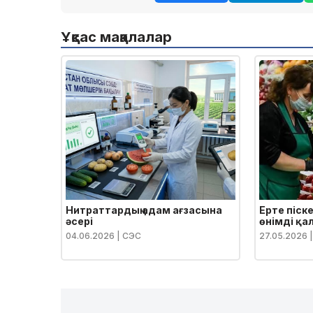
Ұқсас мақалалар
Нитраттардың адам ағзасына
Ерте піске
әсері
өнімді қал
04.06.2026
| СЭС
27.05.2026
|