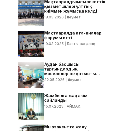
Мақтааралдың мемлекеттік
қызметшілері ұлттық
киіммен жұмысқа келді
18.03.2026
| Әлеумет
Мақтааралда ата-аналар
форумы өтті
19.03.2025
| Басты жаңалық
Аудан басшысы
тұрғындардың
мәселелеріне қатысты
нақты тапсырмалар берді
22.05.2026
| Әлеумет
Жамбылға жаңа әкім
сайланды
15.07.2025
| АЙМАҚ
Мырзакентте жаяу