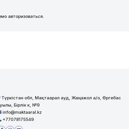
димо
авторизоваться
.
Түркістан обл, Мақтаарал ауд, Жаңажол а/о, Өргебас
уылы, Бірлік к, №9
info@maktaaral.kz
+77078175549