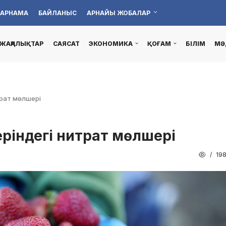
АРНАМА
БАЙЛАНЫС
АРНАЙЫ ЖОБАЛАР
ЖАҢАЛЫҚТАР
САЯСАТ
ЭКОНОМИКА
ҚОҒАМ
БІЛІМ
МӘ
трат мөлшері
деріндегі нитрат мөлшері
19