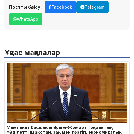
Постты бөлісу:
Facebook
Telegram
WhatsApp
Ұқсас мақалалар
Мемлекет басшысы Қасым-Жомарт Тоқаевтың
«Әділетті Қазақстан: заң мен тәртіп, экономикалық