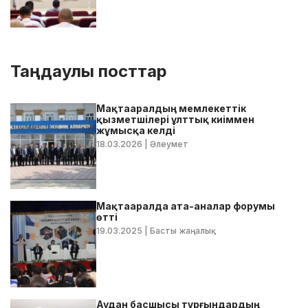
Таңдаулы посттар
Мақтааралдың мемлекеттік
қызметшілері ұлттық киіммен
жұмысқа келді
18.03.2026
| Әлеумет
Мақтааралда ата-аналар форумы
өтті
19.03.2025
| Басты жаңалық
Аудан басшысы тұрғындардың