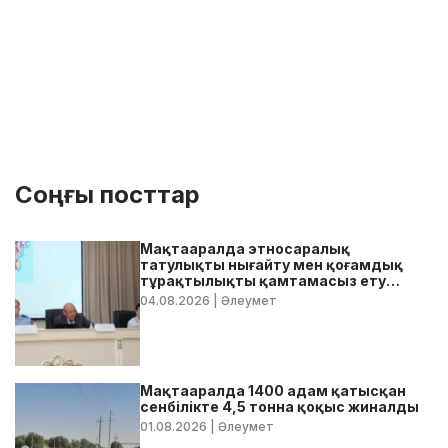
Соңғы посттар
Мақтааралда этносаралық
татулықты нығайту мен қоғамдық
тұрақтылықты қамтамасыз ету
бойынша жедел кеңес өтті
04.08.2026
| Әлеумет
Мақтааралда 1400 адам қатысқан
сенбілікте 4,5 тонна қоқыс жиналды
01.08.2026
| Әлеумет