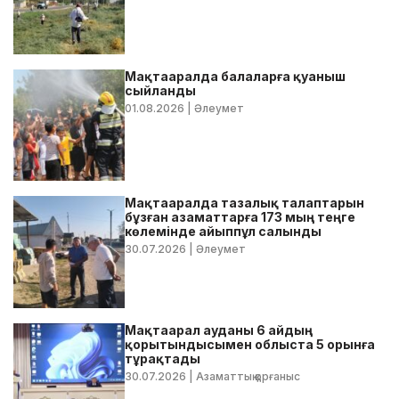
Мақтааралда балаларға қуаныш
сыйланды
01.08.2026
| Әлеумет
Мақтааралда тазалық талаптарын
бұзған азаматтарға 173 мың теңге
көлемінде айыппұл салынды
30.07.2026
| Әлеумет
Мақтаарал ауданы 6 айдың
қорытындысымен облыста 5 орынға
тұрақтады
30.07.2026
| Азаматтық қорғаныс