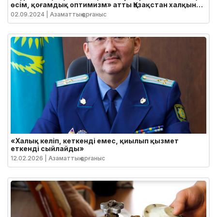
өсім, қоғамдық оптимизм» атты Қазақстан халқына
Жолдауы
02.09.2024
| Азаматтық қорғаныс
«Халық келіп, кеткенді емес, қиылып қызмет
еткенді сыйлайды»
12.02.2026
| Азаматтық қорғаныс