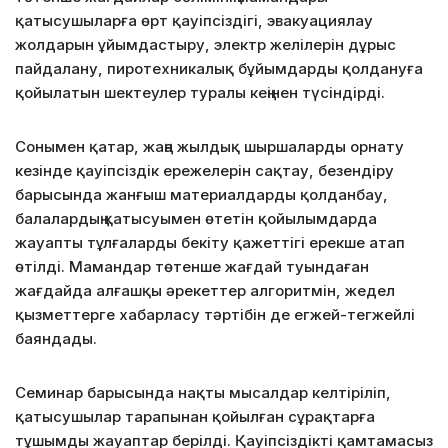
қатысушыларға өрт қауіпсіздігі, эвакуациялау
жолдарын ұйымдастыру, электр желілерін дұрыс
пайдалану, пиротехникалық бұйымдарды қолдануға
қойылатын шектеулер туралы кеңінен түсіндірді.
Сонымен қатар, жаңа жылдық шыршаларды орнату
кезінде қауіпсіздік ережелерін сақтау, безендіру
барысында жанғыш материалдарды қолданбау,
балалардың қатысуымен өтетін қойылымдарда
жауапты тұлғаларды бекіту қажеттігі ерекше атап
өтілді. Мамандар төтенше жағдай туындаған
жағдайда алғашқы әрекеттер алгоритмін, жедел
қызметтерге хабарласу тәртібін де егжей-тегжейлі
баяндады.
Семинар барысында нақты мысалдар келтіріліп,
қатысушылар тарапынан қойылған сұрақтарға
тұшымды жауаптар берілді. Қауіпсіздікті қамтамасыз