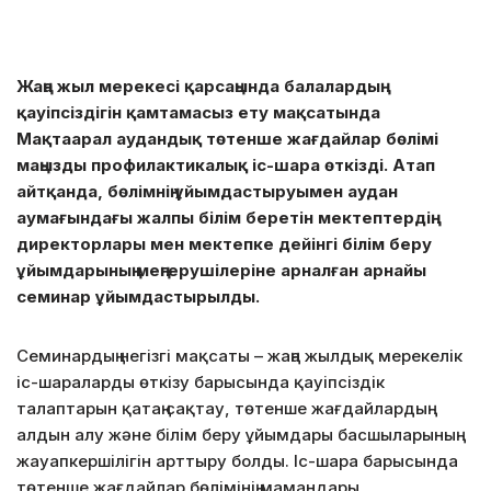
Жаңа жыл мерекесі қарсаңында балалардың
қауіпсіздігін қамтамасыз ету мақсатында
Мақтаарал аудандық төтенше жағдайлар бөлімі
маңызды профилактикалық іс-шара өткізді. Атап
айтқанда, бөлімнің ұйымдастыруымен аудан
аумағындағы жалпы білім беретін мектептердің
директорлары мен мектепке дейінгі білім беру
ұйымдарының меңгерушілеріне арналған арнайы
семинар ұйымдастырылды.
Семинардың негізгі мақсаты – жаңа жылдық мерекелік
іс-шараларды өткізу барысында қауіпсіздік
талаптарын қатаң сақтау, төтенше жағдайлардың
алдын алу және білім беру ұйымдары басшыларының
жауапкершілігін арттыру болды. Іс-шара барысында
төтенше жағдайлар бөлімінің мамандары