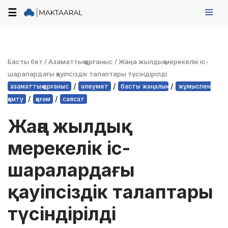
☰
Skip
to
content
Басты бет
/
Азаматтық қорғаныс
/
Жаңа жылдық мерекелік іс-
шаралардағы қауіпсіздік талаптары түсіндірілді
/
/
/
азаматтық қорғаныс
әлеумет
басты жаңалық
жұмыспен
/
/
қамту
қоғам
саясат
Жаңа жылдық
мерекелік іс-
шаралардағы
қауіпсіздік талаптары
түсіндірілді