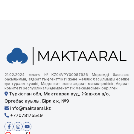
21.02.2024 жылғы №KZ04VPY00087936 Мерзімді баспасөз
басылымын, ақпараттық агенттікті және желілік басылымды есепке
қою туралы куәлігі, Мәдениет және ақпарат министрлігінің Ақпарат
комитеті республикалық мемлекеттік мекемесімен берілген.
Түркістан обл, Мақтаарал ауд, Жаңажол а/о,
Өргебас ауылы, Бірлік к, №9
info@maktaaral.kz
+77078175549