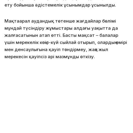
ету бойынша әдістемелік ұсынымдар ұсынылды.
Мақтаарал аудандық төтенше жағдайлар бөлімі
мұндай түсіндіру жұмыстары алдағы уақытта да
жалғасатынын атап өтті. Басты мақсат – балалар
үшін мерекелік көңіл-күй сыйлай отырып, олардың өмірі
мен денсаулығына қауіп төндірмеу, жаңа жыл
мерекесін қауіпсіз әрі мазмұнды өткізу.