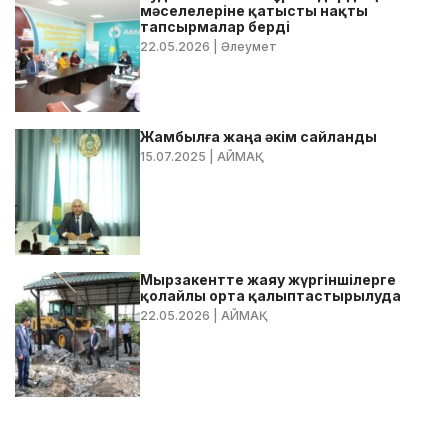
мәселелеріне қатысты нақты
тапсырмалар берді
22.05.2026
| Әлеумет
Жамбылға жаңа әкім сайланды
15.07.2025
| АЙМАҚ
Мырзакентте жаяу жүргіншілерге
қолайлы орта қалыптастырылуда
22.05.2026
| АЙМАҚ