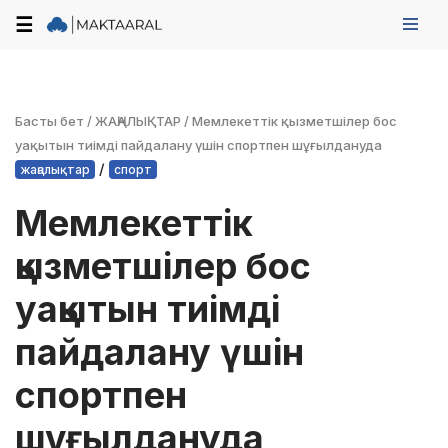
☰
Skip
to
content
Басты бет
/
ЖАҢАЛЫҚТАР
/
Мемлекеттік қызметшілер бос
уақытын тиімді пайдалану үшін спортпен шұғылдануда
/
жаңалықтар
спорт
Мемлекеттік
қызметшілер бос
уақытын тиімді
пайдалану үшін
спортпен
шұғылдануда