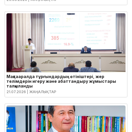
Мақтааралда тұрғындардың өтініштері, жер
телімдерін игеру және абаттандыру жұмыстары
талқыланды
21.07.2026
| ЖАҢАЛЫҚТАР