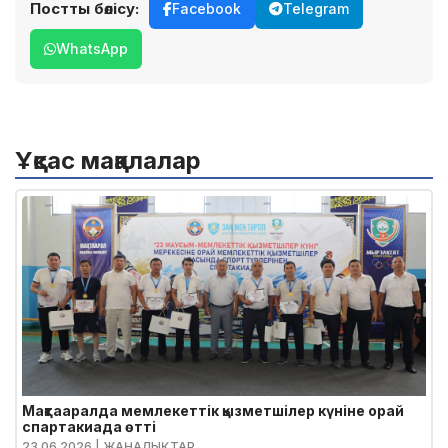
Постты бөлісу:
Facebook
Telegram
WhatsApp
Ұқсас мақалалар
Мақтааралда мемлекеттік қызметшілер күніне орай
спартакиада өтті
23.06.2026
| ЖАҢАЛЫҚТАР