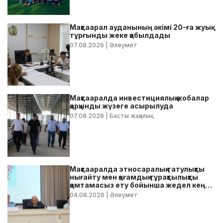
Мақтаарал ауданының әкімі 20-ға жуық
тұрғынды жеке қабылдады
07.08.2026
| Әлеумет
Мақтааралда инвестициялық жобалар
қарқынды жүзеге асырылуда
07.08.2026
| Басты жаңалық
Мақтааралда этносаралық татулықты
нығайту мен қоғамдық тұрақтылықты
қамтамасыз ету бойынша жедел кеңес
өтті
04.08.2026
| Әлеумет