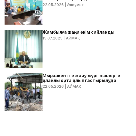
22.05.2026
| Әлеумет
Жамбылға жаңа әкім сайланды
15.07.2025
| АЙМАҚ
Мырзакентте жаяу жүргіншілерге
қолайлы орта қалыптастырылуда
22.05.2026
| АЙМАҚ