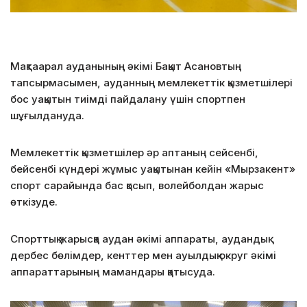
Мақтаарал ауданының әкімі Бақыт Асановтың
тапсырмасымен, ауданның мемлекеттік қызметшілері
бос уақытын тиімді пайдалану үшін спортпен
шұғылдануда.
Мемлекеттік қызметшілер әр аптаның сейсенбі,
бейсенбі күндері жұмыс уақытынан кейін «Мырзакент»
спорт сарайында бас қосып, волейболдан жарыс
өткізуде.
Спорттық жарысқа аудан әкімі аппараты, аудандық
дербес бөлімдер, кенттер мен ауылдық округ әкімі
аппараттарының мамандары қатысуда.