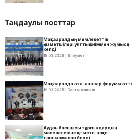
Таңдаулы посттар
Мақтааралдың мемлекеттік
қызметшілері ұлттық киіммен жұмысқа
келді
18.03.2026
| Әлеумет
Мақтааралда ата-аналар форумы өтті
19.03.2025
| Басты жаңалық
Аудан басшысы тұрғындардың
мәселелеріне қатысты нақты
тапсырмалар берді