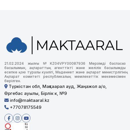
21.02.2024 жылғы №KZ04VPY00087936 Мерзімді баспасөз
басылымын, ақпараттық агенттікті және желілік басылымды
есепке қою туралы куәлігі, Мәдениет және ақпарат министрлігінің
Ақпарат комитеті республикалық мемлекеттік мекемесімен
берілген.
Түркістан обл, Мақтаарал ауд, Жаңажол а/о,
Өргебас ауылы, Бірлік к, №9
info@maktaaral.kz
+77078175549