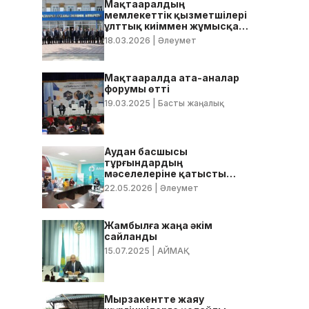
Мақтааралдың
мемлекеттік қызметшілері
ұлттық киіммен жұмысқа
келді
18.03.2026
| Әлеумет
Мақтааралда ата-аналар
форумы өтті
19.03.2025
| Басты жаңалық
Аудан басшысы
тұрғындардың
мәселелеріне қатысты
нақты тапсырмалар берді
22.05.2026
| Әлеумет
Жамбылға жаңа әкім
сайланды
15.07.2025
| АЙМАҚ
Мырзакентте жаяу