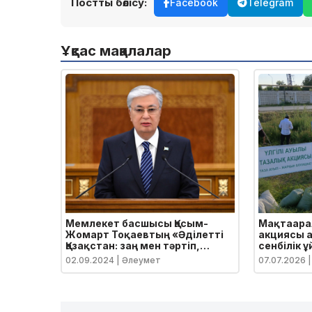
Постты бөлісу:
Facebook
Telegram
Ұқсас мақалалар
Мемлекет басшысы Қасым-
Мақтаарал
Жомарт Тоқаевтың «Әділетті
акциясы а
Қазақстан: заң мен тәртіп,
сенбілік
экономикалық өсім, қоғамдық
02.09.2024
| Әлеумет
07.07.2026
|
оптимизм» атты Қазақстан
халқына Жолдауы