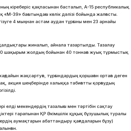
ның кіреберіс қақпасынан басталып, А-15 республикалық
«М-39» бағытындағы көлік дәлізі бойында жалғасты.
ізуге 4 мыңнан астам аудан тұрғыны мен 23 арнайы
қалдықтары жиналып, айнала тазартылды. Тазалау
0 шақырым жолдың бойынан 40 тоннаға жуық тұрмыстық
ағдайын жақсартуға, тұрғындардың қоршаған ортаға деген
-ақ, акция шеңберінде халыққа табиғатты қорғаудың
ізілді.
рі елді мекендердің тазалығы мен тәртібін сақтау
іктері тарапынан ҚР Әкімшілік құқық бұзушылық туралы
дердiң аумақтарын абаттандыру қағидаларын бұзу)
алынған.