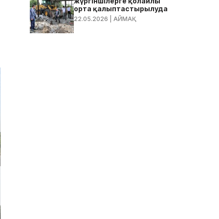
жүргіншілерге қолайлы
орта қалыптастырылуда
22.05.2026
| АЙМАҚ