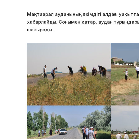
Мақтаарал ауданының әкімдігі алдағы уақытт
хабарлайды. Сонымен қатар, аудан тұрғындарын
шақырады.