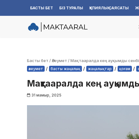
БАСТЫ БЕТ
БІЗ ТУРАЛЫ
ҚҰПИЯЛЫҚ САЯСАТЫ
Ж
Skip
to
content
Басты бет
/
Әлеумет
/
Мақтааралда кең ауқымды сенбіл
/
/
/
/
әлеумет
басты жаңалық
жаңалықтар
қоғам
Мақтааралда кең ауқымды
31 мамыр, 2025