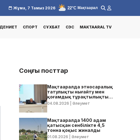
22°C
Жұма, 7 Тамыз 2026
Мақтаарал
ДЕНИЕТ
СПОРТ
СҰХБАТ
СЭС
MAKTAARAL TV
Соңғы посттар
Мақтааралда этносаралық
татулықты нығайту мен
8
қоғамдық тұрақтылықты
қамтамасыз ету бойынша
04.08.2026
| Әлеумет
жедел кеңес өтті
Мақтааралда 1400 адам
қатысқан сенбілікте 4,5
тонна қоқыс жиналды
01.08.2026
| Әлеумет