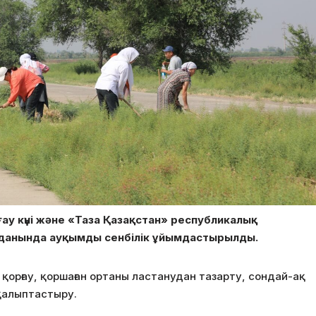
ғау күні және «Таза Қазақстан» республикалық
уданында ауқымды сенбілік ұйымдастырылды.
 қорғау, қоршаған ортаны ластанудан тазарту, сондай-ақ
қалыптастыру.