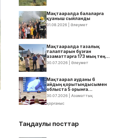
Мақтааралда балаларға
қуаныш сыйланды
01.08.2026
| Әлеумет
Мақтааралда тазалық
талаптарын бұзған
азаматтарға 173 мың теңге
көлемінде айыппұл
30.07.2026
| Әлеумет
салынды
Мақтаарал ауданы 6
айдың қорытындысымен
облыста 5 орынға
тұрақтады
30.07.2026
| Азаматтық
қорғаныс
Таңдаулы посттар