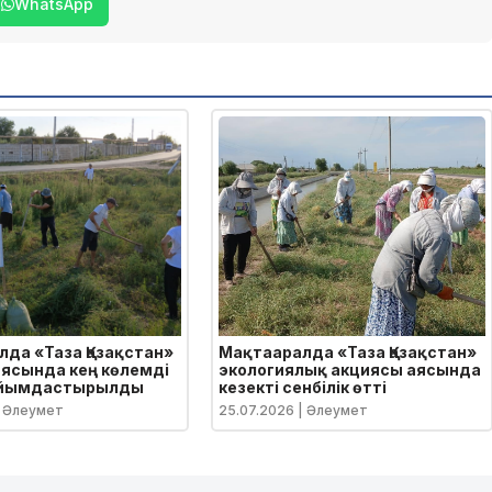
WhatsApp
да «Таза Қазақстан»
Мақтааралда «Таза Қазақстан»
ясында кең көлемді
экологиялық акциясы аясында
 ұйымдастырылды
кезекті сенбілік өтті
 Әлеумет
25.07.2026
| Әлеумет