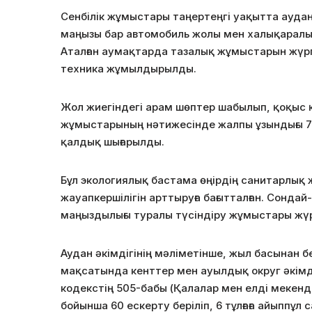
Сенбілік жұмыстары таңертеңгі уақытта аудан
маңызы бар
автомобиль жолы мен халықаралық 
Аталған аумақтарда тазалық жұмыстарын жүрг
техника жұмылдырылды.
Жол жиегіндегі арам шөптер шабылып, қоқыс 
жұмыстарының нәтижесінде жалпы ұзындығы 7
қалдық шығарылды.
Бұл экологиялық бастама өңірдің санитарлық ж
жауапкершілігін арттыруға бағытталған. Сондай
маңыздылығы туралы түсіндіру жұмыстары жүрг
Аудан әкімдігінің мәліметінше, жыл басынан бе
мақсатында кенттер мен ауылдық округ әкімд
кодекстің 505-бабы (Қалалар мен елдi мекен
бойынша 60 ескерту беріліп, 6 тұлғаға айыппұл с