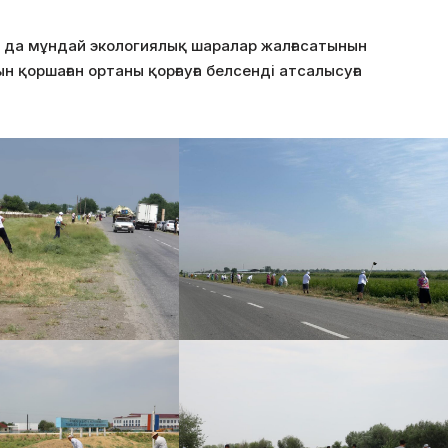
а да мұндай экологиялық шаралар жалғасатынын
 қоршаған ортаны қорғауға белсенді атсалысуға