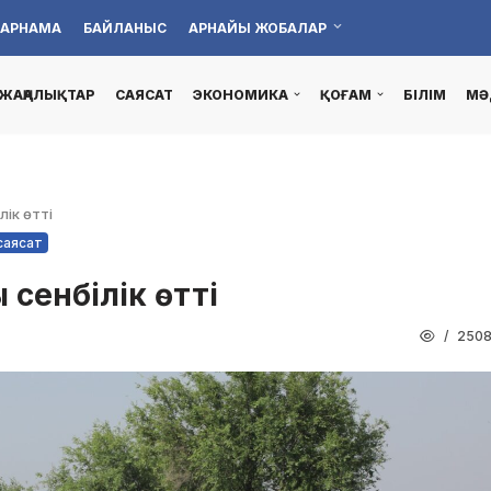
АРНАМА
БАЙЛАНЫС
АРНАЙЫ ЖОБАЛАР
ЖАҢАЛЫҚТАР
САЯСАТ
ЭКОНОМИКА
ҚОҒАМ
БІЛІМ
МӘ
ік өтті
саясат
 сенбілік өтті
250