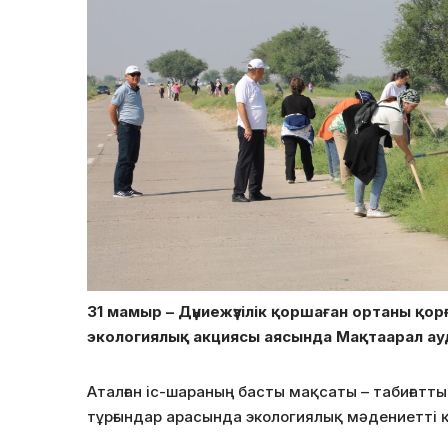
31 мамыр – Дүниежүзілік қоршаған ортаны қор
экологиялық акциясы аясында Мақтаарал а
Аталған іс-шараның басты мақсаты – табиғатты
тұрғындар арасында экологиялық мәдениетті 