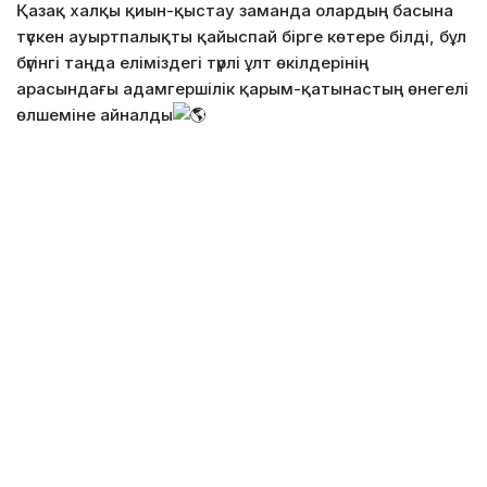
Қазақ халқы қиын-қыстау заманда олардың басына
түскен ауыртпалықты қайыспай бірге көтере білді, бұл
бүгінгі таңда еліміздегі түрлі ұлт өкілдерінің
арасындағы адамгершілік қарым-қатынастың өнегелі
өлшеміне айналды