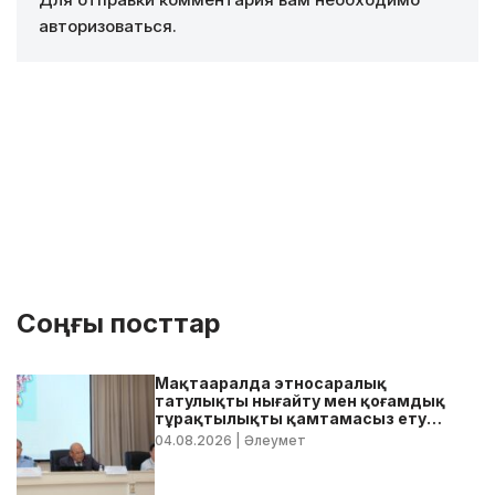
авторизоваться
.
Соңғы посттар
Мақтааралда этносаралық
татулықты нығайту мен қоғамдық
тұрақтылықты қамтамасыз ету
бойынша жедел кеңес өтті
04.08.2026
| Әлеумет