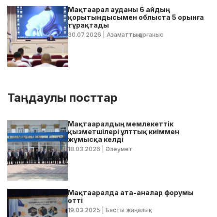
Мақтаарал ауданы 6 айдың
қорытындысымен облыста 5 орынға
тұрақтады
30.07.2026
| Азаматтық қорғаныс
Таңдаулы посттар
Мақтааралдың мемлекеттік
қызметшілері ұлттық киіммен
жұмысқа келді
18.03.2026
| Әлеумет
Мақтааралда ата-аналар форумы
өтті
19.03.2025
| Басты жаңалық