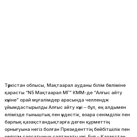
Түркістан облысы, Мақтаарал ауданы білім бөліміне
қарасты “N5 Мақтаарал МГ” КММ-де “Алғыс айту
күніне” орай мұғалімдер арасында челлендж
ұйымдастырылды Алғыс айту күні – бұл, ең алдымен
елімізде тыныштық пен үндестік, өзара сенімділік пен
барлық қазақстандықтарға деген құрметтің
орнығуына негіз болған Президенттің бейбітшілік пен
келісім саясатының салтанаты күні. Бұл – Қазақстан