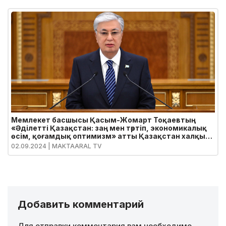
Мемлекет басшысы Қасым-Жомарт Тоқаевтың
«Әділетті Қазақстан: заң мен тәртіп, экономикалық
өсім, қоғамдық оптимизм» атты Қазақстан халқына
Жолдауы
02.09.2024
| MAKTAARAL TV
Добавить комментарий
Для отправки комментария вам необходимо