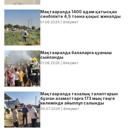
Мақтааралда 1400 адам қатысқан
сенбілікте 4,5 тонна қоқыс жиналды
01.08.2026
| Әлеумет
Мақтааралда балаларға қуаныш
сыйланды
01.08.2026
| Әлеумет
Мақтааралда тазалық талаптарын
бұзған азаматтарға 173 мың теңге
көлемінде айыппұл салынды
30.07.2026
| Әлеумет