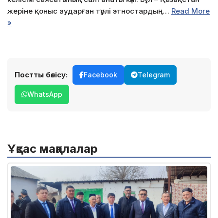
жеріне қоныс аударған түрлі этностардың…
Read More
»
Постты бөлісу:
Facebook
Telegram
WhatsApp
Ұқсас мақалалар