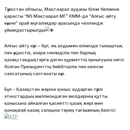
Түркістан облысы, Мақтаарал ауданы білім бөліміне
қарасты “N5 Мақтаарал МГ” КММ-де “Алғыс айту
күніне” орай мұғалімдер арасында челлендж
ұйымдастырылды
Алғыс айту күні – бұл, ең алдымен елімізде тыныштық
пен үндестік, өзара сенімділік пен барлық
қазақстандықтарға деген құрметтің орнығуына негіз
болған Президенттің бейбітшілік пен келісім
саясатының салтанаты күні.
Бұл
– Қазақстан жеріне қоныс аударған түрлі
этностардың миллиондаған өкілдерінің құтты
қонысына айналған қасиетті қазақ жері мен
қонақжай қазақ халқына терең тағзымның белгісі