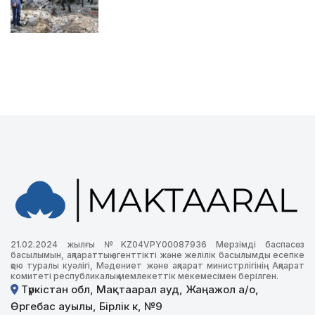
21.02.2024 жылғы №KZ04VPY00087936 Мерзімді баспасөз
басылымын, ақпараттық агенттікті және желілік басылымды есепке
қою туралы куәлігі, Мәдениет және ақпарат министрлігінің Ақпарат
комитеті республикалық мемлекеттік мекемесімен берілген.
Түркістан обл, Мақтаарал ауд, Жаңажол а/о,
Өргебас ауылы, Бірлік к, №9