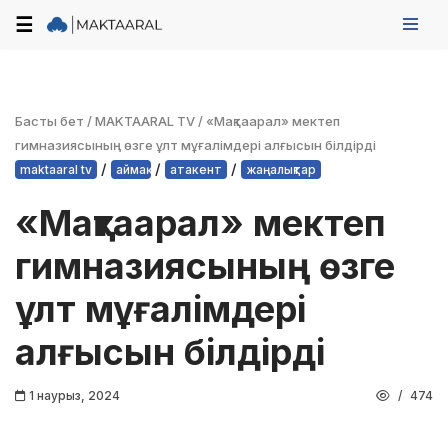
☰
Skip
to
content
Басты бет
/
MAKTAARAL TV
/
«Мақтаарал» мектеп
гимназиясының өзге ұлт мұғалімдері алғысын білдірді
/
/
/
maktaaral tv
аймақ
атакент
жаңалықтар
«Мақтаарал» мектеп
гимназиясының өзге
ұлт мұғалімдері
алғысын білдірді
1 наурыз, 2024
474