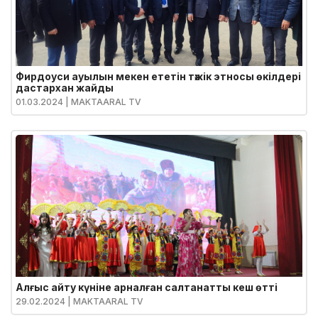
Фирдоуси ауылын мекен ететін тәжік этносы өкілдері
дастархан жайды
01.03.2024
| MAKTAARAL TV
Алғыс айту күніне арналған салтанатты кеш өтті
29.02.2024
| MAKTAARAL TV