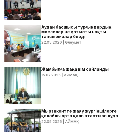
Аудан басшысы тұрғындардың
мәселелеріне қатысты нақты
тапсырмалар берді
22.05.2026
| Әлеумет
Жамбылға жаңа әкім сайланды
15.07.2025
| АЙМАҚ
Мырзакентте жаяу жүргіншілерге
қолайлы орта қалыптастырылуда
22.05.2026
| АЙМАҚ