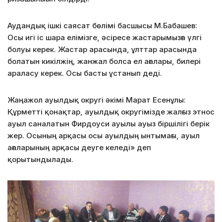
Аудандық ішкі саясат бөлімі басшысы М.Бабашев:
Осы игі іс шара елімізге, әсіресе жастарымызға үлгі
болуы керек. Жастар арасында, ұлттар арасында
болатын кикілжің, жанжал болса ел ағалары, билері
араласу керек. Осы басты ұстанып деді.
Жаңажол ауылдық округі әкімі Марат Есенұлы:
Құрметті қонақтар, ауылдық округімізде жалғыз этнос
ауыл саналатын Фирдоуси ауылы ауыз біршілігі берік
жер. Осының арқасы осы ауылдың ынтымағы, ауыл
ағаларының арқасы деуге келеді» деп
қорытындылады.