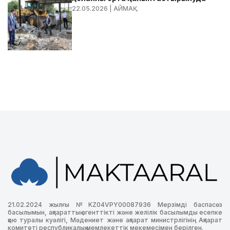
22.05.2026
| АЙМАҚ
21.02.2024 жылғы №KZ04VPY00087936 Мерзімді баспасөз
басылымын, ақпараттық агенттікті және желілік басылымды есепке
қою туралы куәлігі, Мәдениет және ақпарат министрлігінің Ақпарат
комитеті республикалық мемлекеттік мекемесімен берілген.