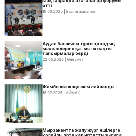
Мақтааралда ата-аналар форумы
өтті
19.03.2025
| Басты жаңалық
Аудан басшысы тұрғындардың
мәселелеріне қатысты нақты
тапсырмалар берді
22.05.2026
| Әлеумет
Жамбылға жаңа әкім сайланды
15.07.2025
| АЙМАҚ
Мырзакентте жаяу жүргіншілерге
қолайлы орта қалыптастырылуда