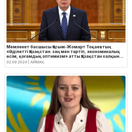
Мемлекет басшысы Қасым-Жомарт Тоқаевтың
«Әділетті Қазақстан: заң мен тәртіп, экономикалық
өсім, қоғамдық оптимизм» атты Қазақстан халқына
Жолдауы
02.09.2024
| АЙМАҚ