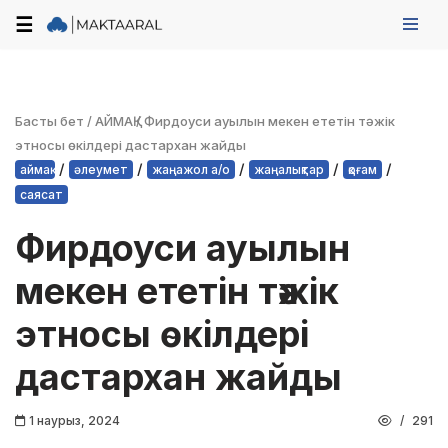
☰
Skip
to
content
Басты бет
/
АЙМАҚ
/
Фирдоуси ауылын мекен ететін тәжік
этносы өкілдері дастархан жайды
/
/
/
/
/
аймақ
әлеумет
жаңажол а/о
жаңалықтар
қоғам
саясат
Фирдоуси ауылын
мекен ететін тәжік
этносы өкілдері
дастархан жайды
1 наурыз, 2024
291