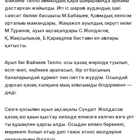
Файзиев Тилло ағамыздың қара шаңырағында арнайы
дастархан жайылды. Игі іс шараға аудандық ішкі
саясат бөлімі басшысы М.Бабашев, Қоғамдық келісім
орталығы мамандары, Жаңажол ауылдық округі әкімі
М.Тұранов, ауыл ақсақалдары С.Жолдасов,
Қ.Жақсылықов, Б.Қарақұлов бастаған ел ағалары
қатысты.
Ауыл биі Файзиев Тилло: осы қазақ жерінде туылып,
өсіп-өніп, еңбекке араласып, бір отбасының
балаларындай құрмет пен ізетте жүрдім. Осындай
дархан қазақ халқына мың алғысымды білдіремін» —
деді.
Сөзге қосылған ауыл ақсақалы Сүндет Жолдасов:
қазақ өзі қиын қыстау кезінде елімізге келген өзге ұлт
ты құшақпен қарсы алды. Осыдан еліміз берекелі,
мерекелі болып отыр деп тәжік этнос өкілдеріне
ризашылығын білдірді.