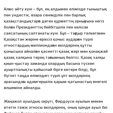
Алғыс айту күні – бұл, ең алдымен елімізде тыныштық
пен үндестік, өзара сенімділік пен барлық
қазақстандықтарға деген құрметтің орнығуына негіз
болған Президенттің бейбітшілік пен келісім
саясатының салтанаты күні. Бұл – тағдыр тәлкегімен
Қазақстан жеріне еріксіз қоныс аударған түрлі
этностардың миллиондаған өкілдерінің құтты
қонысына айналған қасиетті қазақ жері мен қонақжай
қазақ халқына терең тағзымның белгісі. Қазақ халқы
қиын-қыстау заманда олардың басына түскен
ауыртпалықты қайыспай бірге көтере білді, бұл
бүгінгі таңда еліміздегі түрлі ұлт өкілдерінің
арасындағы адамгершілік қарым-қатынастың өнегелі
өлшеміне айналды.
Жаңажол ауылдық округі, Фирдоуси ауылын мекен
ететін тәжік этносы өкілдерінің, оның ішінде ауыл биі