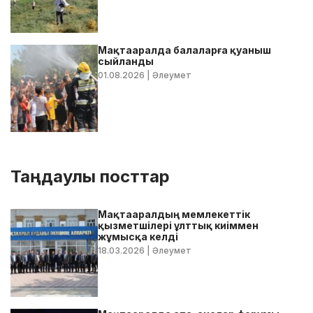
Мақтааралда балаларға қуаныш
сыйланды
01.08.2026
| Әлеумет
Таңдаулы посттар
Мақтааралдың мемлекеттік
қызметшілері ұлттық киіммен
жұмысқа келді
18.03.2026
| Әлеумет