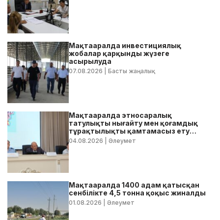
Мақтааралда инвестициялық
жобалар қарқынды жүзеге
асырылуда
07.08.2026
| Басты жаңалық
Мақтааралда этносаралық
татулықты нығайту мен қоғамдық
тұрақтылықты қамтамасыз ету
бойынша жедел кеңес өтті
04.08.2026
| Әлеумет
Мақтааралда 1400 адам қатысқан
сенбілікте 4,5 тонна қоқыс жиналды
01.08.2026
| Әлеумет