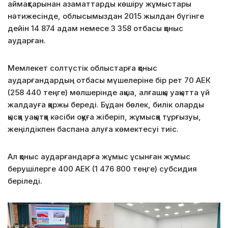
аймақтарынан азаматтарды көшіру жұмыстары
нәтижесінде, облысымыздан 2015 жылдан бүгінге
дейін 14 874 адам немесе 3 358 отбасы қоныс
аударған.
Мемлекет солтүстік облыстарға қоныс
аударғандардың отбасы мүшелеріне бір рет 70 АЕК
(258 440 теңге) мөлшерінде ақша, алғашқы уақытта үй
жалдауға қаржы береді. Бұдан бөлек, билік оларды
қысқа уақытқа кәсіби оқуға жіберіп, жұмысқа тұрғызуы,
жеңілдікпен баспана алуға көмектесуі тиіс.
Ал қоныс аударғандарға жұмыс ұсынған жұмыс
берушілерге 400 АЕК (1 476 800 теңге) субсидия
беріледі.