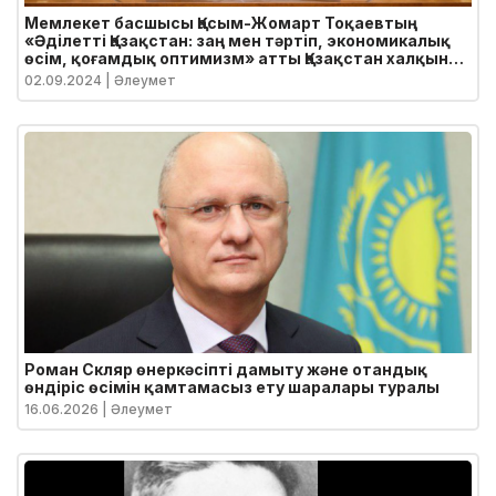
Мемлекет басшысы Қасым-Жомарт Тоқаевтың
«Әділетті Қазақстан: заң мен тәртіп, экономикалық
өсім, қоғамдық оптимизм» атты Қазақстан халқына
Жолдауы
02.09.2024
| Әлеумет
Роман Скляр өнеркәсіпті дамыту және отандық
өндіріс өсімін қамтамасыз ету шаралары туралы
16.06.2026
| Әлеумет