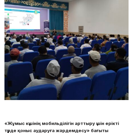
«Жұмыс күшінің мобильділігін арттыру үшін ерікті
түрде қоныс аударуға жәрдемдесу» бағыты