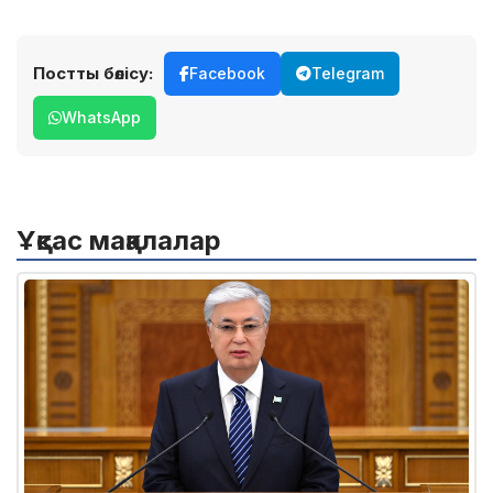
Постты бөлісу:
Facebook
Telegram
WhatsApp
Ұқсас мақалалар