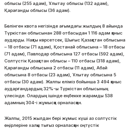
облысы (255 адам), Ұлытау облысы (132 адам),
Қарағанды облысы (36 адам).
Бөлінген квота негізінде ағымдағы жылдың 8 айында
Түркістан облысынан 288 отбасыдан 1 116 адам қоныс
аударды. Нақты көрсетсек, Шығыс Қазақстан облысына
– 18 отбасы (71 адам), Қостанай облысына – 18 отбасы
(71 адам), Павлодар облысына 127 отбасы (592 адам),
Солтүстік Қазақстан облысы – 110 отбасы (318 адам),
Қарағанды облысына 2 отбасы (11 адам), Абай
облысына 8 отбасы (23 адам), Ұлытау облысына 5
отбасы (30 адам). Жалпы еліміз бойынша 3 494 қоныс
аударғандардың 32%-ы Түркістан облысының
үлесінде. Олардың ішінде еңбекке жарамды 538
адамның 304-і жұмысқа орналасқан.
Жалпы, 2015 жылдан бері жұмыс күші аз солтүстік
өңірлеріне халқы тығыз орналасқан оңтүстік