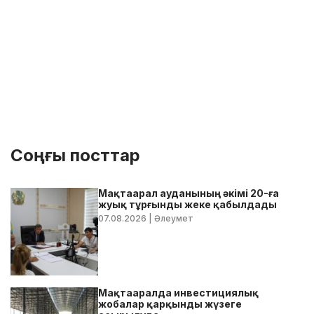
Соңғы посттар
Мақтаарал ауданының әкімі 20-ға
жуық тұрғынды жеке қабылдады
07.08.2026
| Әлеумет
Мақтааралда инвестициялық
жобалар қарқынды жүзеге