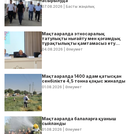
асырылуда
07.08.2026
| Басты жаңалық
Мақтааралда этносаралық
татулықты нығайту мен қоғамдық
тұрақтылықты қамтамасыз ету
бойынша жедел кеңес өтті
04.08.2026
| Әлеумет
Мақтааралда 1400 адам қатысқан
сенбілікте 4,5 тонна қоқыс жиналды
01.08.2026
| Әлеумет
Мақтааралда балаларға қуаныш
сыйланды
01.08.2026
| Әлеумет