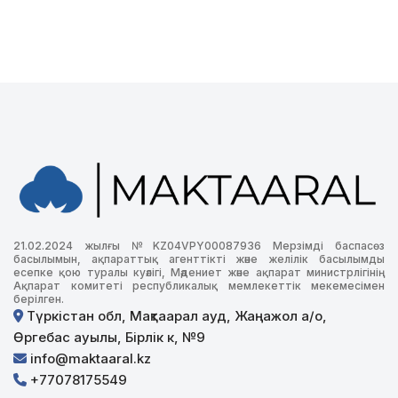
21.02.2024 жылғы №KZ04VPY00087936 Мерзімді баспасөз
басылымын, ақпараттық агенттікті және желілік басылымды
есепке қою туралы куәлігі, Мәдениет және ақпарат министрлігінің
Ақпарат комитеті республикалық мемлекеттік мекемесімен
берілген.
Түркістан обл, Мақтаарал ауд, Жаңажол а/о,
Өргебас ауылы, Бірлік к, №9
info@maktaaral.kz
+77078175549