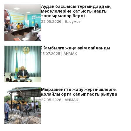
Аудан басшысы тұрғындардың
мәселелеріне қатысты нақты
тапсырмалар берді
22.05.2026
| Әлеумет
Жамбылға жаңа әкім сайланды
15.07.2025
| АЙМАҚ
Мырзакентте жаяу жүргіншілерге
қолайлы орта қалыптастырылуда
22.05.2026
| АЙМАҚ