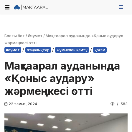
☰
Skip
to
content
Басты бет
/
Әлеумет
/
Мақтаарал ауданында «Қоныс аудару»
жәрмеңкесі өтті
/
/
/
әлеумет
жаңалықтар
жұмыспен қамту
қоғам
Мақтаарал ауданында
«Қоныс аудару»
жәрмеңкесі өтті
22 тамыз, 2024
583