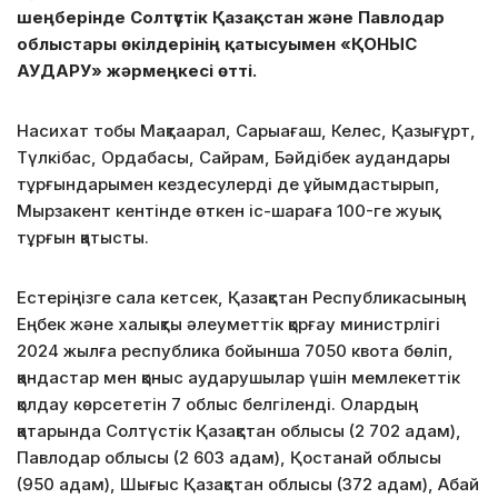
шеңберінде Солтүстік Қазақстан және Павлодар
облыстары өкілдерінің қатысуымен «ҚОНЫС
АУДАРУ» жәрмеңкесі өтті.
Насихат тобы Мақтаарал, Сарыағаш, Келес, Қазығұрт,
Түлкібас, Ордабасы, Сайрам, Бәйдібек аудандары
тұрғындарымен кездесулерді де ұйымдастырып,
Мырзакент кентінде өткен іс-шараға 100-ге жуық
тұрғын қатысты.
Естеріңізге сала
кетсек, Қазақстан Республикасының
Еңбек және халықты әлеуметтік қорғау министрлігі
2024 жылға республика бойынша 7050 квота бөліп,
қандастар мен қоныс аударушылар үшін мемлекеттік
қолдау көрсететін 7 облыс белгіленді. Олардың
қатарында Солтүстік Қазақстан облысы (2 702 адам),
Павлодар облысы (2 603 адам), Қостанай облысы
(950 адам), Шығыс Қазақстан облысы (372 адам), Абай