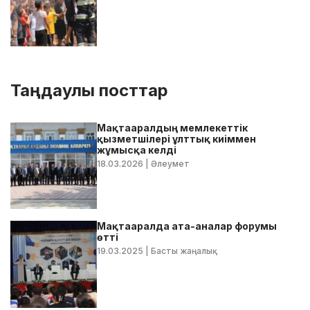
Таңдаулы посттар
Мақтааралдың мемлекеттік
қызметшілері ұлттық киіммен
жұмысқа келді
18.03.2026
| Әлеумет
Мақтааралда ата-аналар форумы
өтті
19.03.2025
| Басты жаңалық