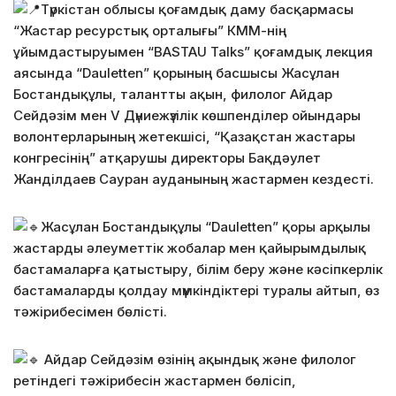
Түркістан облысы қоғамдық даму басқармасы
“Жастар ресурстық орталығы” КММ-нің
ұйымдастыруымен “BASTAU Talks” қоғамдық лекция
аясында “Dauletten” қорының басшысы Жасұлан
Бостандықұлы, талантты ақын, филолог Айдар
Сейдәзім мен V Дүниежүзілік көшпенділер ойындары
волонтерларының жетекшісі, “Қазақстан жастары
конгресінің” атқарушы директоры Бақдәулет
Жанділдаев Сауран ауданының жастармен кездесті.
Жасұлан Бостандықұлы “Dauletten”
қоры арқылы
жастарды әлеуметтік жобалар мен қайырымдылық
бастамаларға қатыстыру, білім беру және кәсіпкерлік
бастамаларды қолдау мүмкіндіктері туралы айтып, өз
тәжірибесімен бөлісті.
Айдар Сейдәзім өзінің ақындық және филолог
ретіндегі тәжірибесін жастармен бөлісіп,