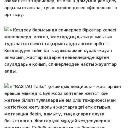
азамат етіп тәрбиелеу, өз елінің дамуына үлес қосу
арқылы отанына, туған жеріне деген сүйіспеншілігін
арттыру.
Кездесу барысында спикерлер бірқатар келесі
мәселелерді қозғап, жастардың қызығушылығын
тудыратын өзекті тақырыптарда әңгіме өрбітті.
Кездесуден кейін қатысушылармен сұрақ-жауап
алмасып, жастар өздерінің көкейлерінде жүрген
сауалдарын қойып, спикерлерден нақты жауаптар
алды.
“BASTAU Talks” қоғамдық лекциясы – жастар үшін
ерекше мүмкіндік. Бұл жоба көптеген жетістікке
жеткен білікті тұлғалардың өмірлік тәжірибесі мен
жетістікке жету жолын жастарға үлгі етк отырып,
мотивация беріп, дамыту, тың ақпарат алуға
бағытталған. Жастар үшін мұндай кездесулердің
маңызы зор. Себебі олар қоғамның болашағын