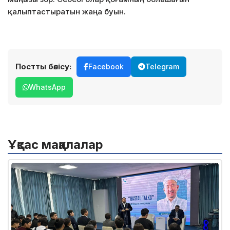
қалыптастыратын жаңа буын.
Постты бөлісу:
Facebook
Telegram
WhatsApp
Ұқсас мақалалар