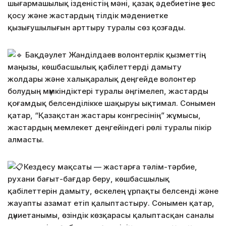
шығармашылық ізденістің мәні, қазақ әдебиетіне үлес
қосу және жастардың тілдік мәдениетке
қызығушылығын арттыру туралы сөз қозғады.
Бақдәулет Жанділдаев волонтерлік қызметтің
маңызы, көшбасшылық қабілеттерді дамыту
жолдары және халықаралық деңгейде волонтер
болудың мүмкіндіктері туралы әңгімелеп, жастарды
қоғамдық белсенділікке шақыруы ықтимал. Сонымен
қатар, “Қазақстан жастары конгресінің” жұмысы,
жастардың мемлекет деңгейіндегі рөлі туралы пікір
алмасты.
Кездесу мақсаты — жастарға тәлім-тәрбие,
рухани бағыт-бағдар беру, көшбасшылық
қабілеттерін дамыту, өскелең ұрпақты белсенді және
жауапты азамат етіп қалыптастыру. Сонымен қатар,
дүниетанымы, өзіндік көзқарасы қалыптасқан саналы