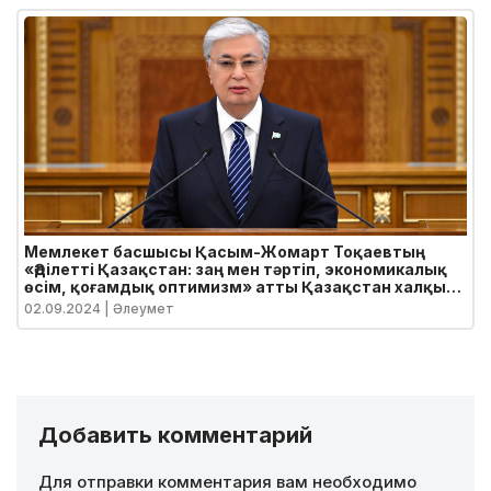
Мемлекет басшысы Қасым-Жомарт Тоқаевтың
«Әділетті Қазақстан: заң мен тәртіп, экономикалық
өсім, қоғамдық оптимизм» атты Қазақстан халқына
Жолдауы
02.09.2024
| Әлеумет
Добавить комментарий
Для отправки комментария вам необходимо