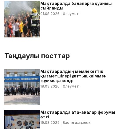
Мақтааралда балаларға қуаныш
сыйланды
01.08.2026
| Әлеумет
Таңдаулы посттар
Мақтааралдың мемлекеттік
қызметшілері ұлттық киіммен
жұмысқа келді
18.03.2026
| Әлеумет
Мақтааралда ата-аналар форумы
өтті
19.03.2025
| Басты жаңалық