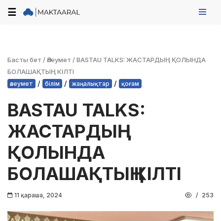
☰
Skip
to
content
Басты бет
/
Әлеумет
/
BASTAU TALKS: ЖАСТАРДЫҢ ҚОЛЫНДА
БОЛАШАҚТЫҢ КІЛТІ
/
/
/
әлеумет
білім
жаңалықтар
қоғам
BASTAU TALKS:
ЖАСТАРДЫҢ
ҚОЛЫНДА
БОЛАШАҚТЫҢ КІЛТІ
11 қараша, 2024
253