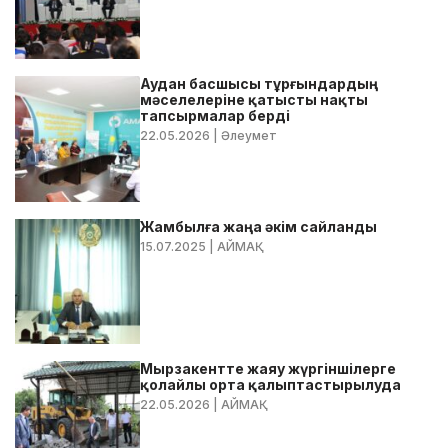
Аудан басшысы тұрғындардың
мәселелеріне қатысты нақты
тапсырмалар берді
22.05.2026
| Әлеумет
Жамбылға жаңа әкім сайланды
15.07.2025
| АЙМАҚ
Мырзакентте жаяу жүргіншілерге
қолайлы орта қалыптастырылуда
22.05.2026
| АЙМАҚ