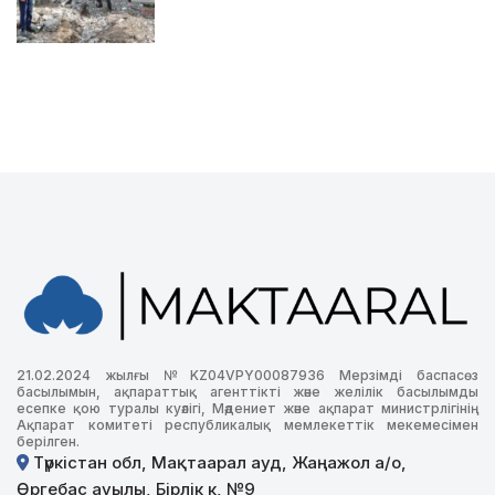
21.02.2024 жылғы №KZ04VPY00087936 Мерзімді баспасөз
басылымын, ақпараттық агенттікті және желілік басылымды
есепке қою туралы куәлігі, Мәдениет және ақпарат министрлігінің
Ақпарат комитеті республикалық мемлекеттік мекемесімен
берілген.
Түркістан обл, Мақтаарал ауд, Жаңажол а/о,
Өргебас ауылы, Бірлік к, №9