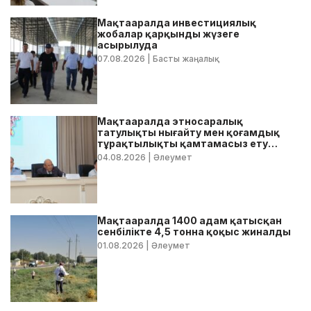
Мақтааралда инвестициялық
жобалар қарқынды жүзеге
асырылуда
07.08.2026
| Басты жаңалық
Мақтааралда этносаралық
татулықты нығайту мен қоғамдық
тұрақтылықты қамтамасыз ету
бойынша жедел кеңес өтті
04.08.2026
| Әлеумет
Мақтааралда 1400 адам қатысқан
сенбілікте 4,5 тонна қоқыс жиналды
01.08.2026
| Әлеумет