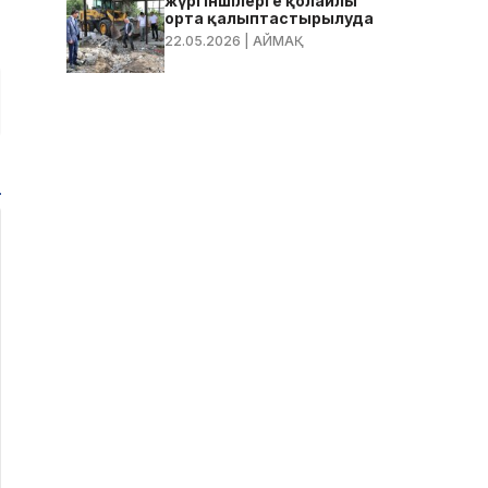
жүргіншілерге қолайлы
орта қалыптастырылуда
22.05.2026
| АЙМАҚ