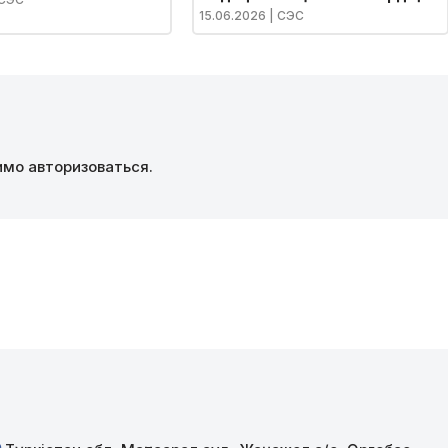
құрылысы: вице-премьер
15.06.2026
| СЭС
Тамара Дүйсеновамен сұхбат
димо
авторизоваться
.