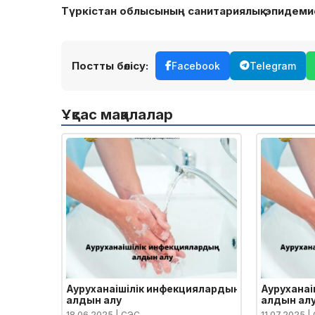
Түркістан облысының санитариялық-эпидеми
Постты бөлісу:
Facebook
Telegram
Ұқсас мақалалар
Ауруханаішілік инфекциялардың
Ауруханаі
алдын алу
алдын ал
18.06.2025
| СЭС
11.07.2025
|