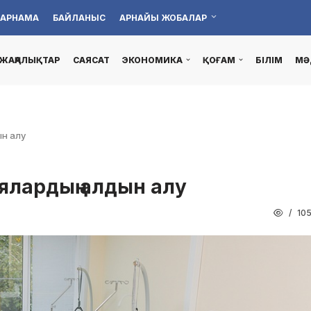
АРНАМА
БАЙЛАНЫС
АРНАЙЫ ЖОБАЛАР
ЖАҢАЛЫҚТАР
САЯСАТ
ЭКОНОМИКА
ҚОҒАМ
БІЛІМ
МӘ
ын алу
ялардың алдын алу
10