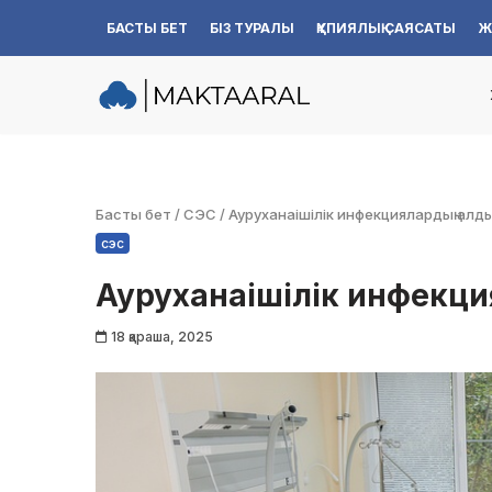
БАСТЫ БЕТ
БІЗ ТУРАЛЫ
ҚҰПИЯЛЫҚ САЯСАТЫ
Ж
Skip
to
content
Басты бет
/
СЭС
/
Ауруханаішілік инфекциялардың алд
сэс
Ауруханаішілік инфекци
18 қараша, 2025