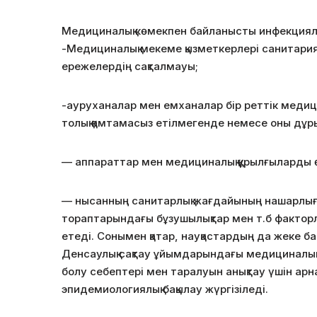
Медициналық көмекпен байланысты инфекцияла
-Медициналық мекеме қызметкерлері санитария
ережелердің сақталмауы;
-ауруханалар мен емханалар бір реттік медиц
толық қамтамасыз етілмегенде немесе оны дұр
— аппараттар мен медициналық құрылғыларды 
— нысанның санитарлық жағдайының нашарлығы
тораптарындағы бұзушылықтар мен т.б фактор
етеді. Сонымен қатар, науқастардың да жеке ба
Денсаулық сақтау ұйымдарындағы медициналы
болу себептері мен таралуын анықтау үшін ар
эпидемиологиялық бақылау жүргізіледі.