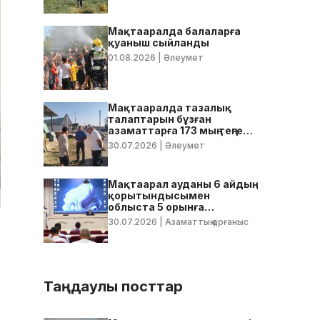
Мақтааралда балаларға
қуаныш сыйланды
01.08.2026
| Әлеумет
Мақтааралда тазалық
талаптарын бұзған
азаматтарға 173 мың теңге
көлемінде айыппұл
30.07.2026
| Әлеумет
салынды
Мақтаарал ауданы 6 айдың
қорытындысымен
облыста 5 орынға
тұрақтады
30.07.2026
| Азаматтық қорғаныс
Таңдаулы посттар