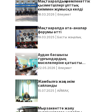
Мақтааралдың мемлекеттік
қызметшілері ұлттық
киіммен жұмысқа келді
18.03.2026
| Әлеумет
Мақтааралда ата-аналар
форумы өтті
19.03.2025
| Басты жаңалық
Аудан басшысы
тұрғындардың
мәселелеріне қатысты
нақты тапсырмалар берді
22.05.2026
| Әлеумет
Жамбылға жаңа әкім
сайланды
15.07.2025
| АЙМАҚ
Мырзакентте жаяу