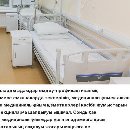
яларды адамдар емдеу-профилактикалық
есе емханаларда тексеріліп, медициналық көмек алған
е медициналық ұйым қызметкерлері кәсіби жұмыстарын
нфекцияларға шалдығуы ықтимал. Сондықтан
 медициналық ұйымдар үшін эпидемияға қарсы
птарының сақталуы жоғары маңызға ие.