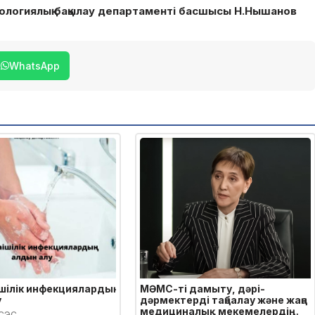
ологиялық бақылау департаменті басшысы Н.Нышанов
WhatsApp
шілік инфекциялардың
МӘМС-ті дамыту, дәрі-
у
дәрмектерді таңбалау және жаңа
медициналық мекемелердің
 СЭС