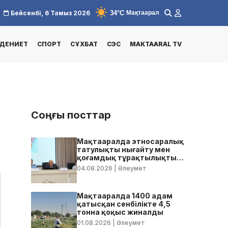
34°C
Бейсенбі, 6 Тамыз 2026
Мақтаарал
ДЕНИЕТ
СПОРТ
СҰХБАТ
СЭС
MAKTAARAL TV
Соңғы посттар
Мақтааралда этносаралық
татулықты нығайту мен
5
қоғамдық тұрақтылықты
қамтамасыз ету бойынша
04.08.2026
| Әлеумет
жедел кеңес өтті
Мақтааралда 1400 адам
қатысқан сенбілікте 4,5
тонна қоқыс жиналды
01.08.2026
| Әлеумет