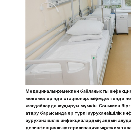
Медициналық көмекпен байланысты инфекци
мекемелерінде стационарлық емделгенде нем
жағдайларда жұқтыруы мүмкін. Сонымен бірг
атқару барысында әр түрлі ауруханаішілік и
ауруханаішілік инфекциялардың алдын алуда
дезинфекциялық-стерилизациялық режим тала