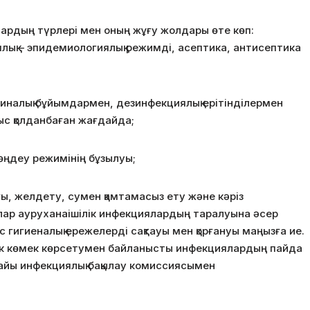
рдың түрлері мен оның жұғу жолдары өте көп:
лық – эпидемиологиялық режимді, асептика, антисептика
иналық бұйымдармен, дезинфекциялық ерітінділермен
ыс қолданбаған жағдайда;
өңдеу режимінің бұзылуы;
, желдету, сумен қамтамасыз ету және кәріз
лар ауруханаішілік инфекциялардың таралуына әсер
с гигиеналық ережелерді сақтауы мен қорғануы маңызға ие.
к көмек көрсетумен байланысты инфекциялардың пайда
найы инфекциялық бақылау комиссиясымен