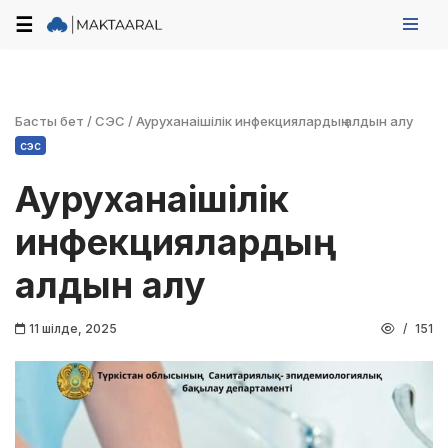
☰
Skip
to
content
Басты бет
/
СЭС
/
Ауруханаішілік инфекциялардың алдын алу
сэс
Ауруханаішілік
инфекциялардың
алдын алу
11 шілде, 2025
151