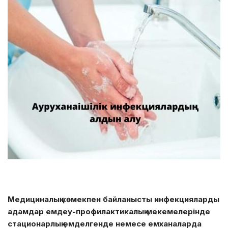
Медициналық көмекпен байланысты инфекцияларды
адамдар емдеу-профилактикалық мекемелерінде
стационарлық емделгенде немесе емханаларда