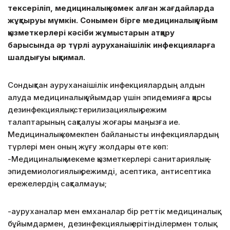
тексеріліп, медициналық көмек алған жағдайларда
жұқтыруы мүмкін. Сонымен бірге медициналық ұйым
қызметкерлері кәсіби жұмыстарын атқару
барысында әр түрлі ауруханаішілік инфекцияларға
шалдығуы ықтимал.
Сондықтан ауруханаішілік инфекциялардың алдын
алуда медициналық ұйымдар үшін эпидемияға қарсы
дезинфекциялық-стерилизациялық режим
талаптарының сақталуы жоғары маңызға ие.
Медициналық көмекпен байланысты инфекциялардың
түрлері мен оның жұғу жолдары өте көп:
-Медициналық мекеме қызметкерлері санитариялық –
эпидемиологиялық режимді, асептика, антисептика
ережелердің сақталмауы;
-ауруханалар мен емханалар бір реттік медициналық
бұйымдармен, дезинфекциялық ерітінділермен толық