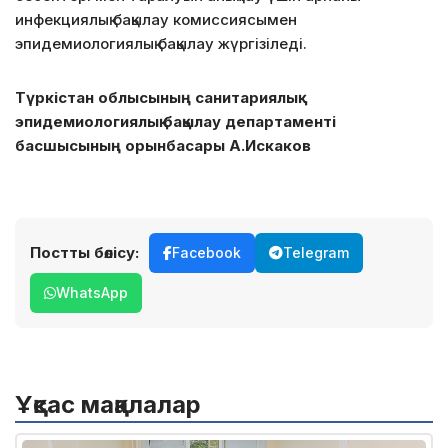
инфекциялық бақылау комиссиясымен
эпидемиологиялық бақылау жүргізіледі.
Түркістан облысының санитариялық-
эпидемиологиялық бақылау департаменті
басшысының орынбасары А.Искаков
Постты бөлісу:
Facebook
Telegram
WhatsApp
Ұқсас мақалалар