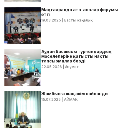
Мақтааралда ата-аналар форумы
өтті
19.03.2025
| Басты жаңалық
Аудан басшысы тұрғындардың
мәселелеріне қатысты нақты
тапсырмалар берді
22.05.2026
| Әлеумет
Жамбылға жаңа әкім сайланды
15.07.2025
| АЙМАҚ