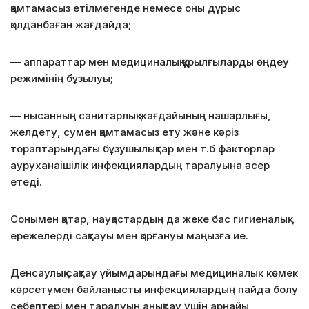
қамтамасыз етілмегенде немесе оны дұрыс
қолданбаған жағдайда;
— аппараттар мен медициналық құрылғыларды өңдеу
режимінің бұзылуы;
— нысанның санитарлық жағдайының нашарлығы,
желдету, сумен қамтамасыз ету және кәріз
тораптарындағы бұзушылықтар мен т.б факторлар
ауруханаішілік инфекциялардың таралуына әсер
етеді.
Сонымен қатар, науқастардың да жеке бас гигиеналық
ережелерді сақтауы мен қорғануы маңызға ие.
Денсаулық сақтау ұйымдарындағы медициналык көмек
көрсетумен байланысты инфекциялардың пайда болу
себептері мен таралуын анықтау үшін арнайы