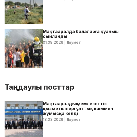
Мақтааралда балаларға қуаныш
сыйланды
01.08.2026
| Әлеумет
Таңдаулы посттар
Мақтааралдың мемлекеттік
қызметшілері ұлттық киіммен
жұмысқа келді
18.03.2026
| Әлеумет