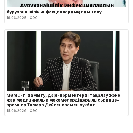
Ауруханаішілік инфекциялардың алдын алу
18.06.2025
| СЭС
МӘМС-ті дамыту, дәрі-дәрмектерді таңбалау және
жаңа медициналық мекемелердің құрылысы: вице-
премьер Тамара Дүйсеновамен сұхбат
15.06.2026
| СЭС