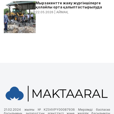
Мырзакентте жаяу жүргіншілерге
қолайлы орта қалыптастырылуда
22.05.2026
| АЙМАҚ
21.02.2024 жылғы №KZ04VPY00087936 Мерзімді баспасөз
басылымын, ақпараттық агенттікті және желілік басылымды