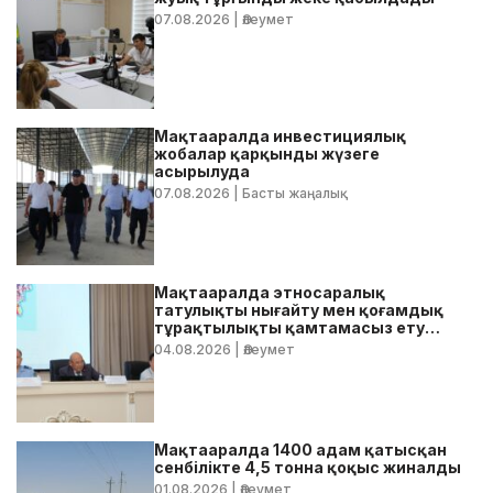
07.08.2026
| Әлеумет
Мақтааралда инвестициялық
жобалар қарқынды жүзеге
асырылуда
07.08.2026
| Басты жаңалық
Мақтааралда этносаралық
татулықты нығайту мен қоғамдық
тұрақтылықты қамтамасыз ету
бойынша жедел кеңес өтті
04.08.2026
| Әлеумет
Мақтааралда 1400 адам қатысқан
сенбілікте 4,5 тонна қоқыс жиналды
01.08.2026
| Әлеумет