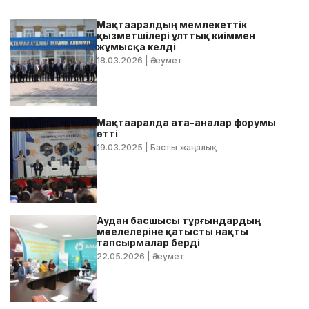
Мақтааралдың мемлекеттік
қызметшілері ұлттық киіммен
жұмысқа келді
18.03.2026
| Әлеумет
Мақтааралда ата-аналар форумы
өтті
19.03.2025
| Басты жаңалық
Аудан басшысы тұрғындардың
мәселелеріне қатысты нақты
тапсырмалар берді
22.05.2026
| Әлеумет