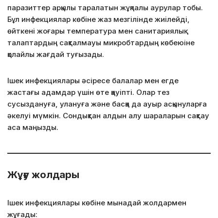
паразиттер арқылы таралатын жұқпалы аурулар тобы.
Бұл инфекциялар көбіне жаз мезгілінде жиілейді,
өйткені жоғары температура мен санитариялық
талаптардың сақталмауы микробтардың көбеюіне
қолайлы жағдай туғызады.
Ішек инфекциялары әсіресе балалар мен егде
жастағы адамдар үшін өте қауіпті. Олар тез
сусыздануға, улануға және басқа да ауыр асқынуларға
әкелуі мүмкін. Сондықтан алдын алу шараларын сақтау
аса маңызды.
Жұғу жолдары
Ішек инфекциялары көбіне мынадай жолдармен
жұғады: