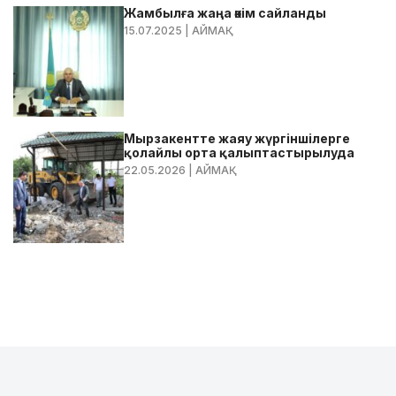
Жамбылға жаңа әкім сайланды
15.07.2025
| АЙМАҚ
Мырзакентте жаяу жүргіншілерге
қолайлы орта қалыптастырылуда
22.05.2026
| АЙМАҚ