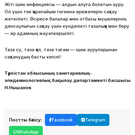
Жіті ішек инфекциясы — алдын алуға болатын ауру.
Ол үшін тек қарапайым гигиена ережелерін сақтау
жеткілікті. Әсіресе балалар мен отбасы мүшелерінің
денсаулығын сақтау үшін күнделікті тазалыққа мән беру
— әр адамның жауапкершілігі.
Таза су, таза қол, таза тағам — ішек ауруларынан
сақтанудың басты кепілі!
Түркістан облысының санитариялық-
эпидемиологиялық бақылау департаменті басшысы
Н.Нышанов
Постты бөлісу:
Facebook
Telegram
WhatsApp