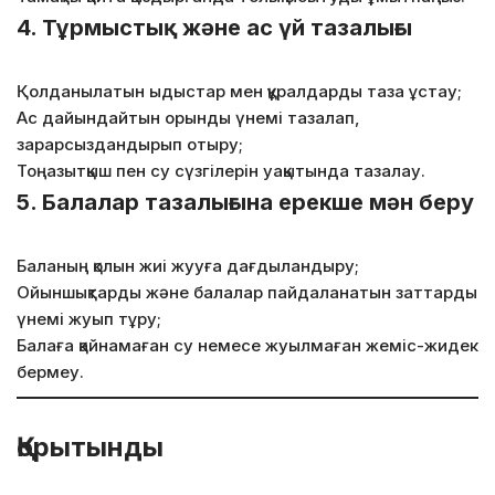
4.
Тұрмыстық және ас үй тазалығы
Қолданылатын ыдыстар мен құралдарды таза ұстау;
Ас дайындайтын орынды үнемі тазалап,
зарарсыздандырып отыру;
Тоңазытқыш пен су сүзгілерін уақытында тазалау.
5.
Балалар тазалығына ерекше мән беру
Баланың қолын жиі жууға дағдыландыру;
Ойыншықтарды және балалар пайдаланатын заттарды
үнемі жуып тұру;
Балаға қайнамаған су немесе жуылмаған жеміс-жидек
бермеу.
Қорытынды