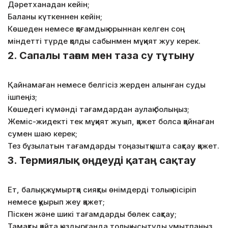
Дәретханадан кейін;
Баланы күткеннен кейін;
Көшеден немесе қоғамдық орыннан келген соң
міндетті түрде қолды сабынмен мұқият жуу керек.
2.
Сапалы тағам мен таза су тұтыну
Қайнамаған немесе белгісіз жерден алынған суды
ішпеңіз;
Көшедегі күмәнді тағамдардан аулақ болыңыз;
Жеміс-жидекті тек мұқият жуып, қажет болса қайнаған
сумен шаю керек;
Тез бұзылатын тағамдарды тоңазытқышта сақтау қажет.
3.
Термиялық өңдеуді қатаң сақтау
Ет, балық, жұмыртқа сияқты өнімдерді толық пісіріп
немесе қуырып жеу қажет;
Піскен және шикі тағамдарды бөлек сақтау;
Тамақты қайта қыздырғанда толық ысытуды ұмытпаңыз.