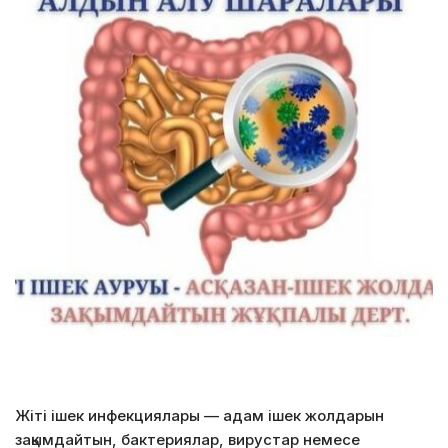
Жіті ішек инфекциялары — адам ішек жолдарын
зақымдайтын, бактериялар, вирустар немесе