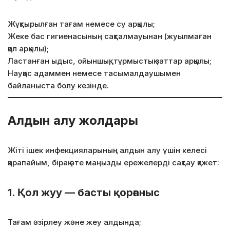
Жұқтырылған тағам немесе су арқылы;
Жеке бас гигиенасының сақталмауынан (жуылмаған
қол арқылы);
Ластанған ыдыс, ойыншық, тұрмыстық заттар арқылы;
Науқас адаммен немесе тасымалдаушымен
байланыста болу кезінде.
Алдын алу жолдары
Жіті ішек инфекцияларының алдын алу үшін келесі
қарапайым, бірақ өте маңызды ережелерді сақтау қажет:
1.
Қол жуу — басты қорғаныс
Тағам әзірлеу және жеу алдында;