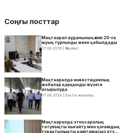
Соңғы посттар
Мақтаарал ауданының әкімі 20-ға
жуық тұрғынды жеке қабылдады
07.08.2026
| Әлеумет
Мақтааралда инвестициялық
жобалар қарқынды жүзеге
асырылуда
07.08.2026
| Басты жаңалық
Мақтааралда этносаралық
татулықты нығайту мен қоғамдық
тұрақтылықты қамтамасыз ету