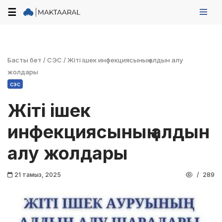
☰
Skip
to
content
Басты бет
/
СЭС
/
Жіті ішек инфекциясының алдын алу
жолдары
сэс
Жіті ішек
инфекциясының алдын
алу жолдары
21 тамыз, 2025
289