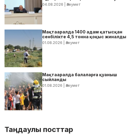
бойынша жедел кеңес өтті
04.08.2026
| Әлеумет
Мақтааралда 1400 адам қатысқан
сенбілікте 4,5 тонна қоқыс жиналды
01.08.2026
| Әлеумет
Мақтааралда балаларға қуаныш
сыйланды
01.08.2026
| Әлеумет
Таңдаулы посттар