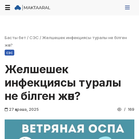
☰
Skip
to
content
Басты бет
/
СЭС
/
Желшешек инфекциясы туралы не білген
жөн?
сэс
Желшешек
инфекциясы туралы
не білген жөн?
27 қараша, 2025
169