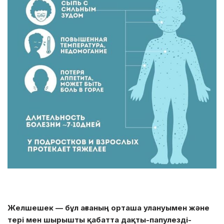
Желшешек — бұл ағзаның орташа улануымен және
тері мен шырышты қабатта дақты-папулезді-