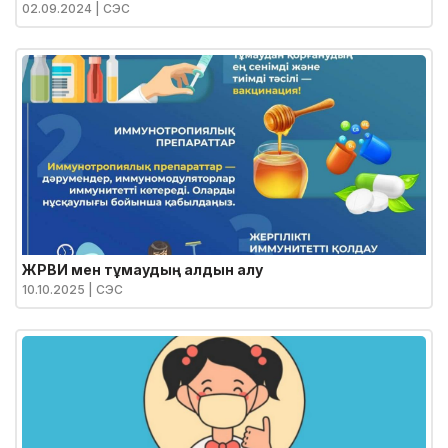
Жолдауы
02.09.2024
| СЭС
ЖРВИ мен тұмаудың алдын алу
10.10.2025
| СЭС