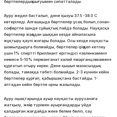
бөртпелердың шығуымен сипатталады.
Ауру жедел басталып, дене қызуы 37.5 -38.0 С
көтеріледі. Алғашқыда бөртпелер ұсақ болып,сонан-
соң бөртпе ішінде сұйықтық пайда болады. Науқасқа
бөртпелер жаңадан шыққан кезде айналасына
жұқтыру қаупі жоғары болады. Осы кезде науқасты
шомылдыруға болмайды, бөртпелер іріңдеп кетпеу
үшін 1% спиртті бриллиант ерітіндісі «зеленкамен»
немесе 5-10% перманганат калий «марганцовкамен»
құрғатып отыру керек. Дене қышып мазасыздық
болады, тамаққа тәбеті болмайды. 2-3 күннен кейін
бөртпелер құрғап, қабыршақтана бастайды. 1-
аптадан кейін бөртпе орны жазылады.
Ауру ошақтарында ауыр науқасты ауруханаға
жатқызу, жеңіл түрімен ауырғандарды үйде
қалдырған жағдайда жеке бөлме бөліп, сау