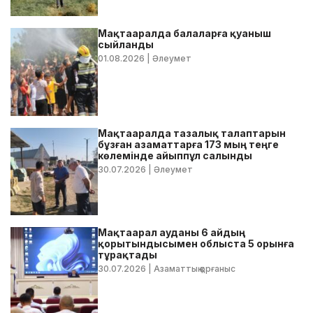
Мақтааралда балаларға қуаныш
сыйланды
01.08.2026
| Әлеумет
Мақтааралда тазалық талаптарын
бұзған азаматтарға 173 мың теңге
көлемінде айыппұл салынды
30.07.2026
| Әлеумет
Мақтаарал ауданы 6 айдың
қорытындысымен облыста 5 орынға
тұрақтады
30.07.2026
| Азаматтық қорғаныс