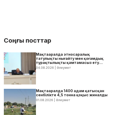
Соңғы посттар
Мақтааралда этносаралық
татулықты нығайту мен қоғамдық
тұрақтылықты қамтамасыз ету
бойынша жедел кеңес өтті
04.08.2026
| Әлеумет
Мақтааралда 1400 адам қатысқан
сенбілікте 4,5 тонна қоқыс жиналды
01.08.2026
| Әлеумет