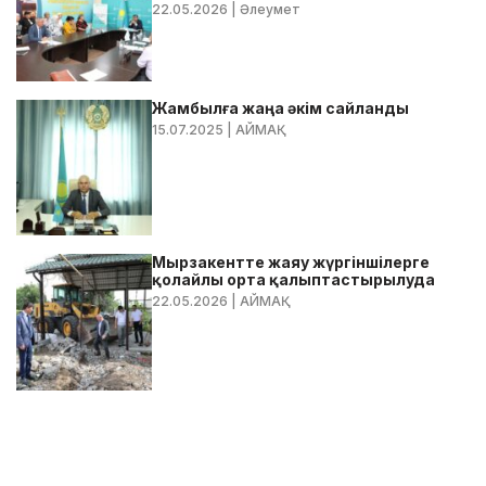
22.05.2026
| Әлеумет
Жамбылға жаңа әкім сайланды
15.07.2025
| АЙМАҚ
Мырзакентте жаяу жүргіншілерге
қолайлы орта қалыптастырылуда
22.05.2026
| АЙМАҚ