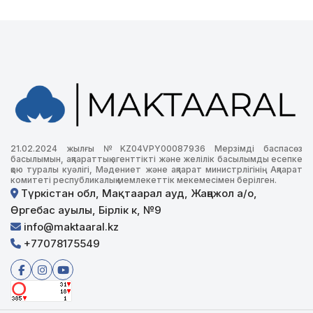
21.02.2024 жылғы №KZ04VPY00087936 Мерзімді баспасөз
басылымын, ақпараттық агенттікті және желілік басылымды есепке
қою туралы куәлігі, Мәдениет және ақпарат министрлігінің Ақпарат
комитеті республикалық мемлекеттік мекемесімен берілген.
Түркістан обл, Мақтаарал ауд, Жаңажол а/о,
Өргебас ауылы, Бірлік к, №9
info@maktaaral.kz
+77078175549