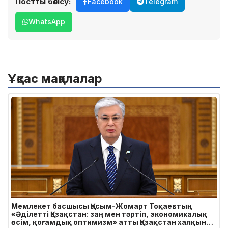
Постты бөлісу:
Facebook
Telegram
WhatsApp
Ұқсас мақалалар
Мемлекет басшысы Қасым-Жомарт Тоқаевтың
«Әділетті Қазақстан: заң мен тәртіп, экономикалық
өсім, қоғамдық оптимизм» атты Қазақстан халқына