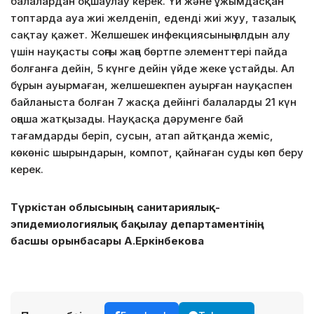
балалардан оқшаулау керек. Үй және ұжымдасқан
топтарда ауа жиі желденіп, еденді жиі жуу, тазалық
сақтау қажет. Желшешек инфекциясының алдын алу
үшін науқасты соңғы жаңа бөртпе элементтері пайда
болғанға дейін, 5 күнге дейін үйде жеке ұстайды. Ал
бұрын ауырмаған, желшешекпен ауырған науқаспен
байланыста болған 7 жасқа дейінгі балаларды 21 күн
оңаша жатқызады. Науқасқа дәруменге бай
тағамдарды беріп, сусын, атап айтқанда жеміс,
көкөніс шырындарын, компот, қайнаған суды көп беру
керек.
Түркістан облысының санитариялық-
эпидемиологиялық бақылау департаментінің
басшы орынбасары А.Еркінбекова