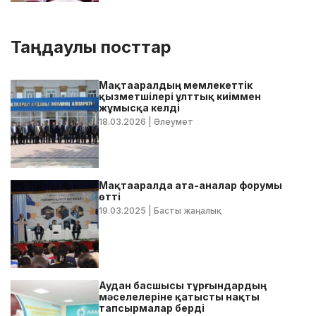
Таңдаулы посттар
Мақтааралдың мемлекеттік
қызметшілері ұлттық киіммен
жұмысқа келді
18.03.2026
| Әлеумет
Мақтааралда ата-аналар форумы
өтті
19.03.2025
| Басты жаңалық
Аудан басшысы тұрғындардың
мәселелеріне қатысты нақты
тапсырмалар берді