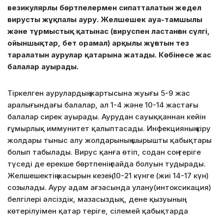
везикулярлы бөртпелермен сипатталатын жедел
вирусты жұқпалы ауру. Желшешек ауа-тамшылы
және тұрмыстық қатынас (вируспен ластанған сүлгі,
ойыншықтар, бет орамал) арқылы жұғатын тез
таралатын аурулар қатарына жатады. Көбінесе жас
балалар ауырады.
Тіркелген аурулардың жартысына жуығы 5-9 жас
аралығындағы балалар, ал 1-4 және 10-14 жастағы
балалар сирек ауырады. Аурудан сауыққаннан кейін
ғұмырлық иммунитет қалыптасады. Инфекцияның кіру
жолдары тыныс алу жолдарының шырышты қабықтары
болып табылады. Вирус қанға өтіп, содан соң теріге
түседі де ерекше бөртпенің пайда болуын тудырады.
Желшешектің жасырын кезеңі 10-21 күнге (жиі 14-17 күн)
созылады. Ауру адам ағзасында улану(интоксикация)
белгілері әлсіздік, мазасыздық, дене қызуының
көтерілуімен қатар теріге, сілемей қабықтарда