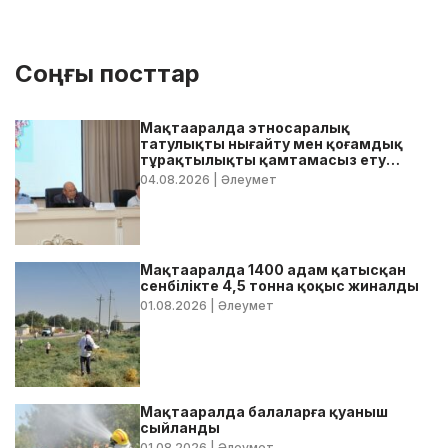
Соңғы посттар
Мақтааралда этносаралық
татулықты нығайту мен қоғамдық
тұрақтылықты қамтамасыз ету
бойынша жедел кеңес өтті
04.08.2026
| Әлеумет
Мақтааралда 1400 адам қатысқан
сенбілікте 4,5 тонна қоқыс жиналды
01.08.2026
| Әлеумет
Мақтааралда балаларға қуаныш
сыйланды
01.08.2026
| Әлеумет