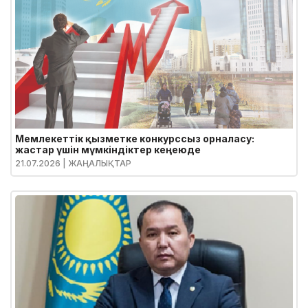
Мемлекеттік қызметке конкурссыз орналасу:
жастар үшін мүмкіндіктер кеңеюде
21.07.2026
| ЖАҢАЛЫҚТАР