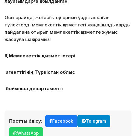
лауазымдарға қабылданған.
Осы орайда, жоғарғы оқу орнын үздік аяқтаған
түлектерді мемлекеттік қызметтегі жаңашылдықтарды
пайдалана отырып мемлекеттік қызметте жұмыс
жасауға шақырамыз!
ҚР Мемлекеттік қызмет істері
агенттігінің Түркістан облыс
бойынша департаме
нті
Постты бөлісу:
Facebook
Telegram
WhatsApp