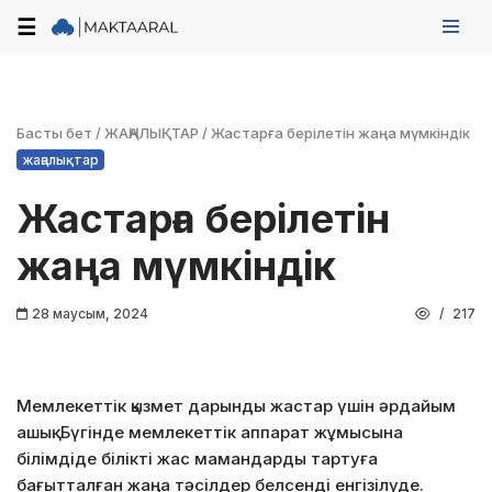
☰
Skip
to
content
Басты бет
/
ЖАҢАЛЫҚТАР
/
Жастарға берілетін жаңа мүмкіндік
жаңалықтар
Жастарға берілетін
жаңа мүмкіндік
28 маусым, 2024
217
Мемлекеттік қызмет дарынды жастар үшін әрдайым
ашық. Бүгінде мемлекеттік аппарат жұмысына
білімдіде білікті жас мамандарды тартуға
бағытталған жаңа тәсілдер белсенді енгізілуде.