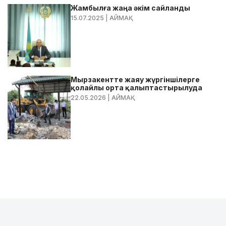
Жамбылға жаңа әкім сайланды
15.07.2025
| АЙМАҚ
Мырзакентте жаяу жүргіншілерге
қолайлы орта қалыптастырылуда
22.05.2026
| АЙМАҚ