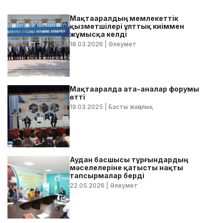
Мақтааралдың мемлекеттік
қызметшілері ұлттық киіммен
жұмысқа келді
18.03.2026
| Әлеумет
Мақтааралда ата-аналар форумы
өтті
19.03.2025
| Басты жаңалық
Аудан басшысы тұрғындардың
мәселелеріне қатысты нақты
тапсырмалар берді
22.05.2026
| Әлеумет