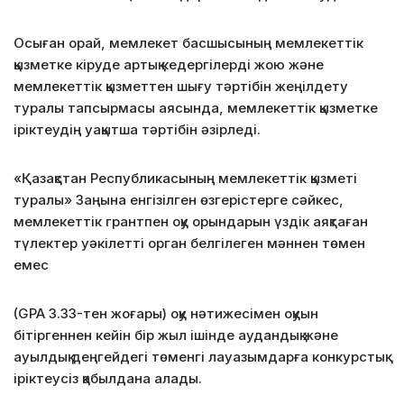
Осыған орай, мемлекет басшысының мемлекеттік
қызметке кіруде артық кедергілерді жою және
мемлекеттік қызметтен шығу тәртібін жеңілдету
туралы тапсырмасы аясында, мемлекеттік қызметке
іріктеудің уақытша тәртібін әзірледі.
«Қазақстан Республикасының мемлекеттік қызметі
туралы» Заңына енгізілген өзгерістерге сәйкес,
мемлекеттік грантпен оқу орындарын үздік аяқтаған
түлектер уәкілетті орган белгілеген мәннен төмен
емес
(GPA 3.33-тен жоғары) оқу нәтижесімен оқуын
бітіргеннен кейін бір жыл ішінде аудандық және
ауылдық деңгейдегі төменгі лауазымдарға конкурстық
іріктеусіз қабылдана алады.