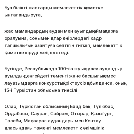
Бұл білікті жастарды мемлекеттік қызметке
ынталандыруға,
жас мамандардың аудан мен ауылдық аймақтарға
оралуына, сонымен қатар өңірлердегі кадр
тапшылығын азайтуға септігін тигізіп, мемлекеттік
қызметке кіруді жеңілдетеді.
Бүгінде, Республикада 190-ға жуық түлек аудандық,
ауылдық деңгейдегі төменгі және басшылық емес
лауазымдарға конкурстық іріктеусіз қабылданса, оның
15-і Түркістан облысына тиесілі
Олар, Түркістан облысының Бәйдібек, Түлкібас,
Ордабасы, Сауран, Сайрам, Отырар, Қазығұрт,
Төлеби, Мақтаарал аудандары мен Кентау
қаласындағы төменгі мемлекеттік әкімшілік