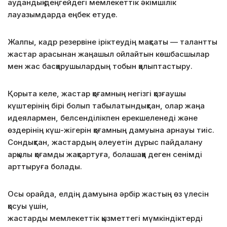
аудандық деңгейдегі мемлекеттік әкімшілік
лауазымдарда еңбек етуде.
Жалпы, кадр резервіне іріктеудің мақсаты — талантты
жастар арасынан жаңашыл ойлайтын көшбасшылар
мен жас басқарушылардың тобын қалыптастыру.
Қорыта келе, жастар қоғамның негізгі қозғаушы
күштерінің бірі болып табылатындықтан, олар жаңа
идеялармен, белсенділікпен ерекшеленеді және
өздерінің күш-жігерін қоғамның дамуына арнауы тиіс.
Сондықтан, жастардың әлеуетін дұрыс пайдалану
арқылы қоғамды жақсартуға, болашаққа деген сенімді
арттыруға болады.
Осы орайда, елдің дамуына әрбір жастың өз үлесін
қосуы үшін,
жастарды мемлекеттік қызметтегі мүмкіндіктерді