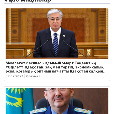
Мемлекет басшысы Қасым-Жомарт Тоқаевтың
«Әділетті Қазақстан: заң мен тәртіп, экономикалық
өсім, қоғамдық оптимизм» атты Қазақстан халқына
Жолдауы
02.09.2024
| Әлеумет