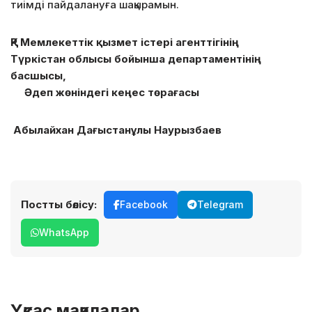
тиімді пайдалануға шақырамын.
ҚР Мемлекеттік қызмет істері агенттігінің
Түркістан облысы бойынша департаментінің
басшысы,
Әдеп жөніндегі кеңес төрағасы
Абылайхан Дағыстанұлы Наурызбаев
Постты бөлісу:
Facebook
Telegram
WhatsApp
Ұқсас мақалалар