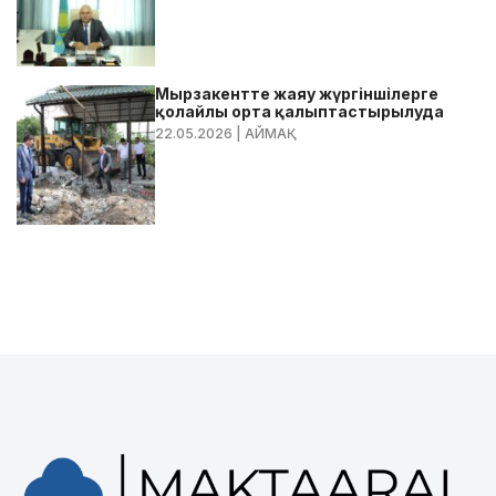
Мырзакентте жаяу жүргіншілерге
қолайлы орта қалыптастырылуда
22.05.2026
| АЙМАҚ