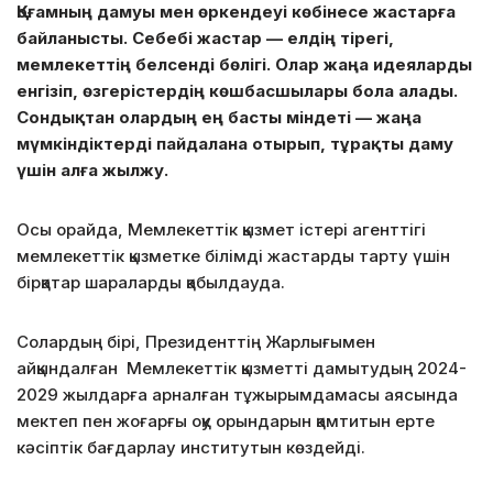
Қоғамның дамуы мен өркендеуі көбінесе жастарға
байланысты. Себебі жастар — елдің тірегі,
мемлекеттің белсенді бөлігі. Олар жаңа идеяларды
енгізіп, өзгерістердің көшбасшылары бола алады.
Сондықтан олардың ең басты міндеті — жаңа
мүмкіндіктерді пайдалана отырып, тұрақты даму
үшін алға жылжу.
Осы орайда, Мемлекеттік қызмет істері агенттігі
мемлекеттік қызметке білімді жастарды тарту үшін
бірқатар шараларды қабылдауда.
Солардың бірі, Президенттің Жарлығымен
айқындалған Мемлекеттік қызметті дамытудың 2024-
2029 жылдарға арналған тұжырымдамасы аясында
мектеп пен жоғарғы оқу орындарын қамтитын ерте
кәсіптік бағдарлау институтын көздейді.