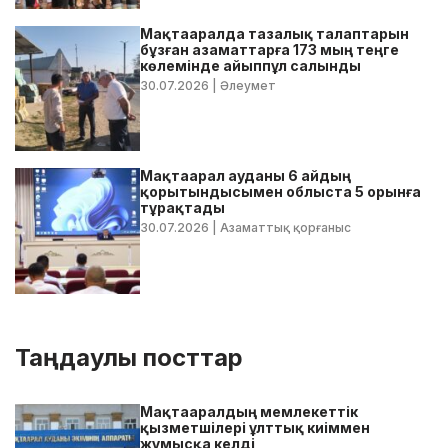
Мақтааралда тазалық талаптарын
бұзған азаматтарға 173 мың теңге
көлемінде айыппұл салынды
30.07.2026
| Әлеумет
Мақтаарал ауданы 6 айдың
қорытындысымен облыста 5 орынға
тұрақтады
30.07.2026
| Азаматтық қорғаныс
Таңдаулы посттар
Мақтааралдың мемлекеттік
қызметшілері ұлттық киіммен
жұмысқа келді