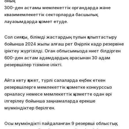
оның
300-ден астамы мемлекеттік органдарда және
квазимемлекеттік секторларда басшылық
лауазымдарда қызмет етуде.
Сол сияқты, білімді жастардың пулын қалыптастыру
бойынша 2024 жылы алғаш рет Өңірлік кадр резервіне
іріктеу жүргізілді. Оған облысымызда ниет білдірген
600-ден астам адамдардың арасынан 30 адам
резервшілер тізіміне ілікті.
Айта кету қажет, түрлі салаларда еңбек еткен
резервшілерге мемлекеттік қызметке конкурссыз
орналасу немесе мемлекеттік қызметте одан әрі
ілгерілеу бойынша заңнамаларда ерекше
мүмкіндіктер берілген.
Осы мүмкіндікті пайдаланған 9 резервші облыстық,