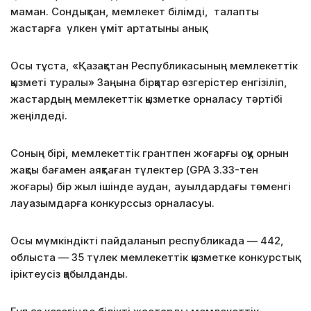
маман. Сондықтан, мемлекет білімді, талапты
жастарға үлкен үміт артатыны анық.
Осы тұста, «Қазақстан Республикасының мемлекеттік
қызметі туралы» Заңына бірқатар өзгерістер енгізіліп,
жастардың мемлекеттік қызметке орналасу тәртібі
жеңілдеді.
Соның бірі, мемлекеттік грантпен жоғарғы оқу орнын
жақсы бағамен аяқтаған түлектер (GPA 3.33-тен
жоғары) бір жыл ішінде аудан, ауылдардағы төменгі
лауазымдарға конкурссыз орналасуы.
Осы мүмкіндікті пайдаланып республикада — 442,
облыста — 35 түлек мемлекеттік қызметке конкурстық
іріктеусіз қабылданды.