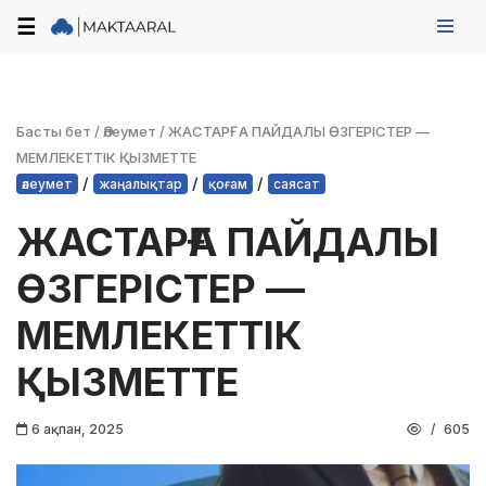
☰
Skip
to
content
Басты бет
/
Әлеумет
/
ЖАСТАРҒА ПАЙДАЛЫ ӨЗГЕРІСТЕР —
МЕМЛЕКЕТТІК ҚЫЗМЕТТЕ
/
/
/
әлеумет
жаңалықтар
қоғам
саясат
ЖАСТАРҒА ПАЙДАЛЫ
ӨЗГЕРІСТЕР —
МЕМЛЕКЕТТІК
ҚЫЗМЕТТЕ
6 ақпан, 2025
605