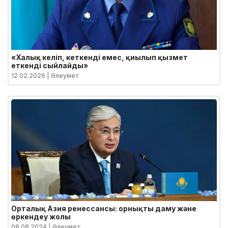
«Халық келіп, кеткенді емес, қиылып қызмет
еткенді сыйлайды»
12.02.2026
| Әлеумет
Орталық Азия ренессансы: орнықты даму және
өркендеу жолы
08.08.2024
| Әлеумет