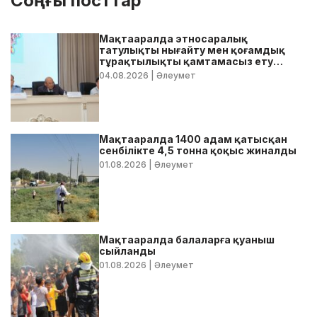
Соңғы посттар
Мақтааралда этносаралық
татулықты нығайту мен қоғамдық
тұрақтылықты қамтамасыз ету
бойынша жедел кеңес өтті
04.08.2026
| Әлеумет
Мақтааралда 1400 адам қатысқан
сенбілікте 4,5 тонна қоқыс жиналды
01.08.2026
| Әлеумет
Мақтааралда балаларға қуаныш
сыйланды
01.08.2026
| Әлеумет