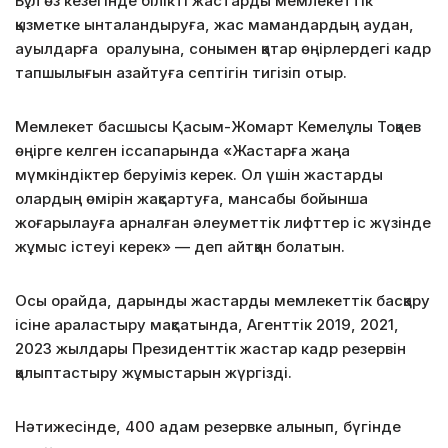
Бұл өз кезегінде білікті жастарды мемлекеттік
қызметке ынталандыруға, жас мамандардың аудан,
ауылдарға оралуына, сонымен қатар өңірлердегі кадр
тапшылығын азайтуға септігін тигізіп отыр.
Мемлекет басшысы Қасым-Жомарт Кемелұлы Тоқаев
өңірге келген іссапарында «Жастарға жаңа
мүмкіндіктер беруіміз керек. Ол үшін жастарды
олардың өмірін жақсартуға, мансабы бойынша
жоғарылауға арналған әлеуметтік лифттер іс жүзінде
жұмыс істеуі керек» — деп айтқан болатын.
Осы орайда, дарынды жастарды мемлекеттік басқару
ісіне араластыру мақсатында, Агенттік 2019, 2021,
2023 жылдары Президенттік жастар кадр резервін
қалыптастыру жұмыстарын жүргізді.
Нәтижесінде, 400 адам резервке алынып, бүгінде