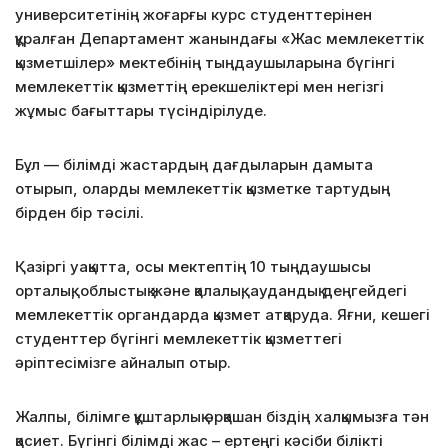
университетінің жоғарғы курс студенттерінен
құралған Департамент жанындағы «Жас мемлекеттік
қызметшілер» мектебінің тыңдаушыларына бүгінгі
мемлекеттік қызметтің ерекшеліктері мен негізгі
жұмыс бағыттары түсіндірілуде.
Бұл — білімді жастардың дағдыларын дамыта
отырып, оларды мемлекеттік қызметке тартудың
бірден бір тәсілі.
Қазіргі уақытта, осы мектептің 10 тыңдаушысы
орталық, облыстық және қалалық, аудандық деңгейдегі
мемлекеттік органдарда қызмет атқаруда. Яғни, кешегі
студенттер бүгінгі мемлекеттік қызметтегі
әріптесімізге айналып отыр.
Жалпы, білімге құштарлық әрқашан біздің халқымызға тән
қасиет. Бүгінгі білімді жас – ертеңгі кәсіби білікті