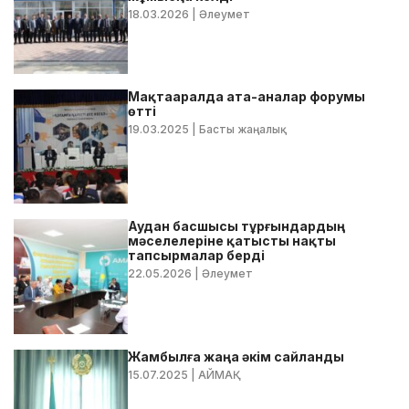
18.03.2026
| Әлеумет
Мақтааралда ата-аналар форумы
өтті
19.03.2025
| Басты жаңалық
Аудан басшысы тұрғындардың
мәселелеріне қатысты нақты
тапсырмалар берді
22.05.2026
| Әлеумет
Жамбылға жаңа әкім сайланды
15.07.2025
| АЙМАҚ