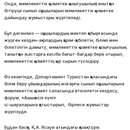
Онда, мемлекеттік қызметке қызығушылық танытқан
бітіруші сынып оқушыларын мемлекеттік қызметке
дайындау жұмыстары жүргізіледі.
Бұл дегеніміз — оқушылардың мектеп қабырғасында
жүрген кезден-ақ олардың қарім-қабілетін, білімі мен
біліктілігін дамыту, мемлекеттік қызметке қызығушылық
танытқан жастарға кәсіби бағыт-бағдар бере отырып,
мемлекеттік қызметтің қыр сырын түсіндіру.
Өз кезегінде, Департамент Түркістан қаласындағы
білім беру ұйымдарының жоғарғы сынып оқушыларына
мемлекеттік қызмет саласында өткізілетін кездесу,
форум, «Ашық есік күні»
іс-шараларына қатыстырып, бірлесе жұмыстар
жүргізуде.
Бұдан басқа, Қ.А. Ясауи атындағы қазақ-түрік