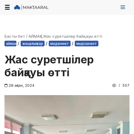
☰
Skip
to
content
Басты бет
/
АЙМАҚ
/
Жас суретшілер байқауы өтті
/
/
/
аймақ
жаңалықтар
мәдениет
мырзакент
Жас суретшілер
байқауы өтті
28 ақпан, 2024
557