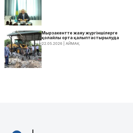
Мырзакентте жаяу жүргіншілерге
қолайлы орта қалыптастырылуда
22.05.2026
| АЙМАҚ