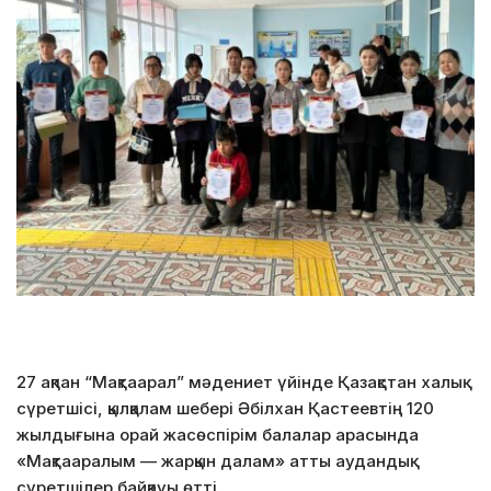
27 ақпан “Мақтаарал” мәдениет үйінде Қазақстан халық
сүретшісі, қылқалам шебері Әбілхан Қастеевтің 120
жылдығына орай жасөспірім балалар арасында
«Мақтааралым — жарқын далам» атты аудандық
сүретшілер байқауы өтті.