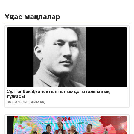
Ұқсас мақалалар
Сұлтанбек Қожановтың ғылымдағы ғалымдық
тұлғасы
08.08.2024
| АЙМАҚ