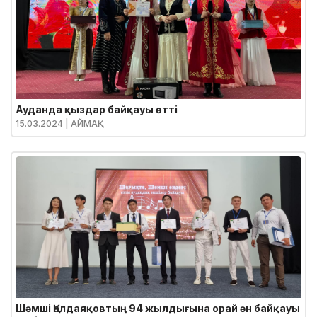
Ауданда қыздар байқауы өтті
15.03.2024
| АЙМАҚ
Шәмші Қалдаяқовтың 94 жылдығына орай ән байқауы