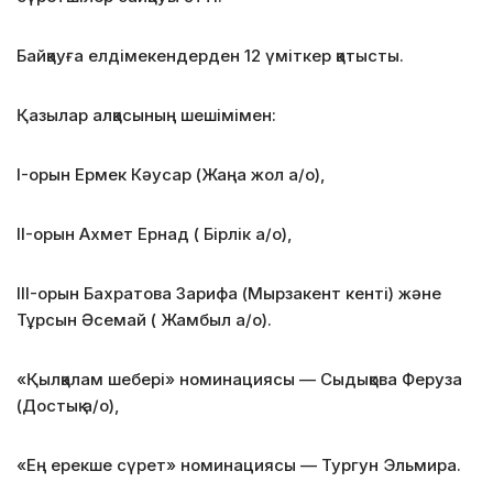
Байқауға елдімекендерден 12 үміткер қатысты.
Қазылар алқасының шешімімен:
I-орын Ермек Кәусар (Жаңа жол а/о),
II-орын Ахмет Ернад ( Бірлік а/о),
III-орын Бахратова Зарифа (Мырзакент кенті) және
Тұрсын Әсемай ( Жамбыл а/о).
«Қылқалам шебері» номинациясы — Сыдықова Феруза
(Достық а/о),
«Ең ерекше сүрет» номинациясы — Тургун Эльмира.