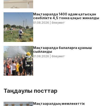
Мақтааралда 1400 адам қатысқан
сенбілікте 4,5 тонна қоқыс жиналды
01.08.2026
| Әлеумет
Мақтааралда балаларға қуаныш
сыйланды
01.08.2026
| Әлеумет
Таңдаулы посттар
Мақтааралдың мемлекеттік