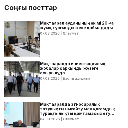
Соңғы посттар
Мақтаарал ауданының әкімі 20-ға
жуық тұрғынды жеке қабылдады
07.08.2026
| Әлеумет
Мақтааралда инвестициялық
жобалар қарқынды жүзеге
асырылуда
07.08.2026
| Басты жаңалық
Мақтааралда этносаралық
татулықты нығайту мен қоғамдық
тұрақтылықты қамтамасыз ету
бойынша жедел кеңес өтті
04.08.2026
| Әлеумет