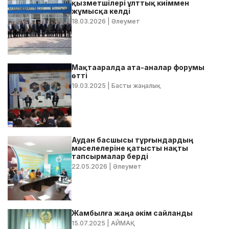
қызметшілері ұлттық киіммен
жұмысқа келді
18.03.2026
| Әлеумет
Мақтааралда ата-аналар форумы
өтті
19.03.2025
| Басты жаңалық
Аудан басшысы тұрғындардың
мәселелеріне қатысты нақты
тапсырмалар берді
22.05.2026
| Әлеумет
Жамбылға жаңа әкім сайланды
15.07.2025
| АЙМАҚ