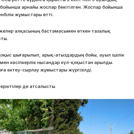
у бойынша арнайы жоспар
бекітілген. Жоспар бойынша
нбілік жұмыстары өтті.
, әжелер алқасының бастамасымен өткен тазалық
сты.
оқыс шығарылып, арық-атыздардың бойы, ауыл ішілік
мен кәсіпкерлік нысандар күл-қоқыстан арылды.
ға әктеу-сырлау жұмыстары жүргізілді.
еріктілер де атсалысты.