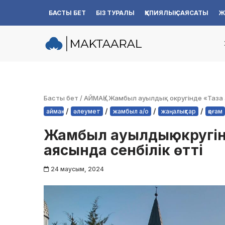
БАСТЫ БЕТ
БІЗ ТУРАЛЫ
ҚҰПИЯЛЫҚ САЯСАТЫ
Ж
Skip
to
content
Басты бет
/
АЙМАҚ
/
Жамбыл ауылдық округінде «Таза Қ
/
/
/
/
аймақ
әлеумет
жамбыл а/о
жаңалықтар
қоғам
Жамбыл ауылдық округін
аясында сенбілік өтті
24 маусым, 2024