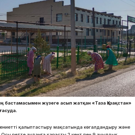
 бастамасымен жүзеге асып жатқан «Таза Қазақстан»
ғасуда.
әдениетті қалыптастыру мақсатында көгалдандыру және
. Осы ретте ауданға қарасты 2 кент пен 9 ауылдық