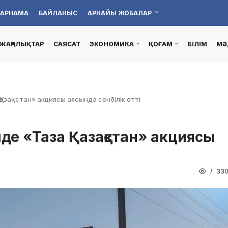
АРНАМА
БАЙЛАНЫС
АРНАЙЫ ЖОБАЛАР
ЖАҢАЛЫҚТАР
САЯСАТ
ЭКОНОМИКА
ҚОҒАМ
БІЛІМ
МӘ
азақстан» акциясы аясында сенбілік өтті
де «Таза Қазақстан» акциясы
33