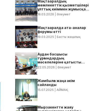
Мақтааралдың
мемлекеттік қызметшілері
ұлттық киіммен жұмысқа
келді
18.03.2026
| Әлеумет
Мақтааралда ата-аналар
форумы өтті
19.03.2025
| Басты жаңалық
Аудан басшысы
тұрғындардың
мәселелеріне қатысты
нақты тапсырмалар берді
22.05.2026
| Әлеумет
Жамбылға жаңа әкім
сайланды
15.07.2025
| АЙМАҚ
Мырзакентте жаяу