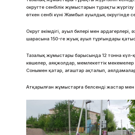
округте сенбілік жұмыстарын тұрақты жүргіз
өткен сенбі күні Жамбыл ауылдық округінде се
Округ әкімдігі, ауыл билері мен ардагерлері
шарасына 150-ге жуық ауыл тұрғындары қаты
Тазалық жұмыстары барысында 12 тонна күл-қ
көшелер, аяқжолдар, мемлекеттік мекемелер 
Сонымен қатар, ағаштар ақталып, аялдамалар
Атқарылған жұмыстарға белсенді жастар мен 