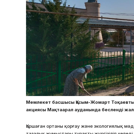
Мемлекет басшысы Қасым-Жомарт Тоқаевтың
акциясы Мақтаарал ауданында бесленді жал
Қоршаған ортаны қорғау және экологиялық м
тазалық жұмыстары тұрақты жүргізіліп келеді