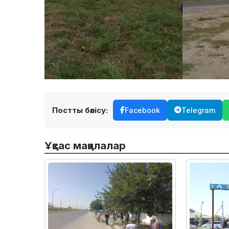
Постты бөлісу:
Facebook
Telegram
Ұқсас мақалалар