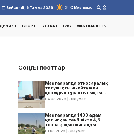
34°C
Бейсенбі, 6 Тамыз 2026
Мақтаарал
ДЕНИЕТ
СПОРТ
СҰХБАТ
СЭС
MAKTAARAL TV
Соңғы посттар
Мақтааралда этносаралық
татулықты нығайту мен
қоғамдық тұрақтылықты
қамтамасыз ету бойынша
04.08.2026
| Әлеумет
0
жедел кеңес өтті
Мақтааралда 1400 адам
қатысқан сенбілікте 4,5
тонна қоқыс жиналды
01.08.2026
| Әлеумет