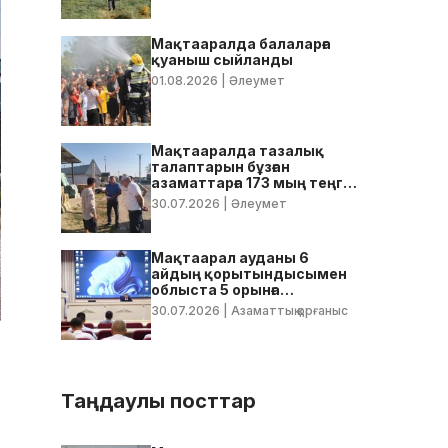
Мақтааралда балаларға
қуаныш сыйланды
01.08.2026
| Әлеумет
Мақтааралда тазалық
талаптарын бұзған
азаматтарға 173 мың теңге
көлемінде айыппұл
30.07.2026
| Әлеумет
салынды
Мақтаарал ауданы 6
айдың қорытындысымен
облыста 5 орынға
тұрақтады
30.07.2026
| Азаматтық қорғаныс
Таңдаулы посттар