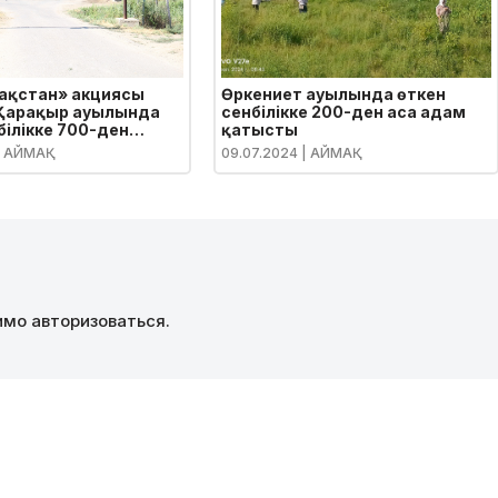
зақстан» акциясы
Өркениет ауылында өткен
Қарақыр ауылында
сенбілікке 200-ден аса адам
білікке 700-ден
қатысты
ам қатысты
 АЙМАҚ
09.07.2024
| АЙМАҚ
димо
авторизоваться
.