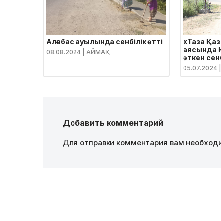
Алғабас ауылында сенбілік өтті
«Таза Қа
аясында 
08.08.2024
| АЙМАҚ
өткен сен
астам ад
05.07.2024
|
Добавить комментарий
Для отправки комментария вам необхо