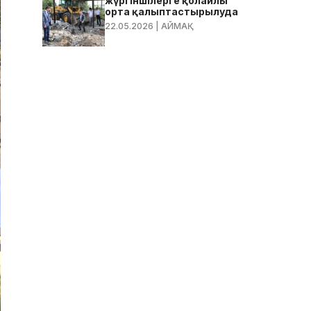
жүргіншілерге қолайлы
орта қалыптастырылуда
22.05.2026
| АЙМАҚ