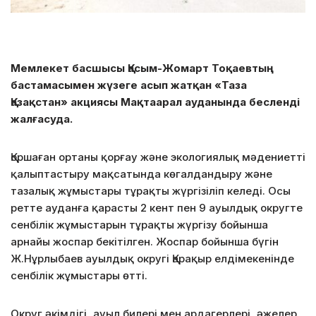
Мемлекет басшысы Қасым-Жомарт Тоқаевтың
бастамасымен жүзеге асып жатқан «Таза
Қазақстан» акциясы Мақтаарал ауданында бесленді
жалғасуда.
Қоршаған ортаны қорғау және экологиялық мәдениетті
қалыптастыру мақсатында көгалдандыру және
тазалық жұмыстары тұрақты жүргізіліп келеді. Осы
ретте ауданға қарасты 2 кент пен 9 ауылдық округте
сенбілік жұмыстарын тұрақты жүргізу бойынша
арнайы жоспар
бекітілген. Жоспар бойынша бүгін
Ж.Нұрлыбаев ауылдық округі Қарақыр елдімекенінде
сенбілік жұмыстары өтті.
Округ әкімдігі, ауыл билері мен ардагерлері, әжелер