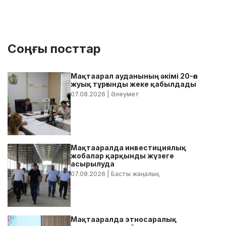
Соңғы посттар
Мақтаарал ауданының әкімі 20-ға
жуық тұрғынды жеке қабылдады
07.08.2026
| Әлеумет
Мақтааралда инвестициялық
жобалар қарқынды жүзеге
асырылуда
07.08.2026
| Басты жаңалық
Мақтааралда этносаралық