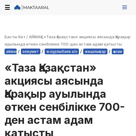
☰
Skip
to
content
Басты бет
/
АЙМАҚ
/
«Таза Қазақстан» акциясы аясында Қарақыр
ауылында өткен сенбілікке 700-ден астам адам қатысты
/
/
/
/
аймақ
әлеумет
ж.нұрлыбаев а/о
жаңалықтар
қоғам
«Таза Қазақстан»
акциясы аясында
Қарақыр ауылында
өткен сенбілікке 700-
ден астам адам
қатысты