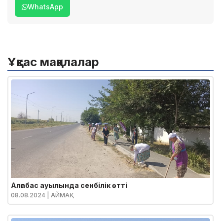
WhatsApp
Ұқсас мақалалар
Алғабас ауылында сенбілік өтті
08.08.2024
| АЙМАҚ