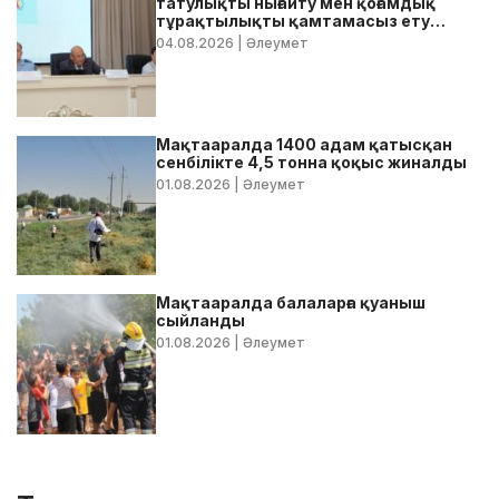
татулықты нығайту мен қоғамдық
тұрақтылықты қамтамасыз ету
бойынша жедел кеңес өтті
04.08.2026
| Әлеумет
Мақтааралда 1400 адам қатысқан
сенбілікте 4,5 тонна қоқыс жиналды
01.08.2026
| Әлеумет
Мақтааралда балаларға қуаныш
сыйланды
01.08.2026
| Әлеумет