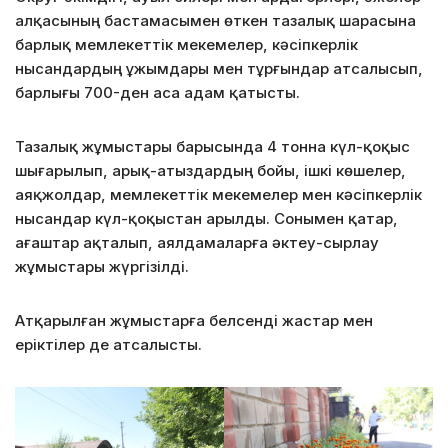
алқасының бастамасымен өткен тазалық шарасына
барлық мемлекеттік мекемелер, кәсіпкерлік
нысандардың ұжымдары мен тұрғындар атсалысып,
барлығы 700-ден аса адам қатысты.
Тазалық жұмыстары барысында 4 тонна күл-қоқыс
шығарылып, арық-атыздардың бойы, ішкі көшелер,
аяқжолдар, мемлекеттік мекемелер мен кәсіпкерлік
нысандар күл-қоқыстан арылды. Сонымен қатар,
ағаштар ақталып, аялдамаларға әктеу-сырлау
жұмыстары жүргізілді.
Атқарылған жұмыстарға белсенді жастар мен
еріктілер де атсалысты.