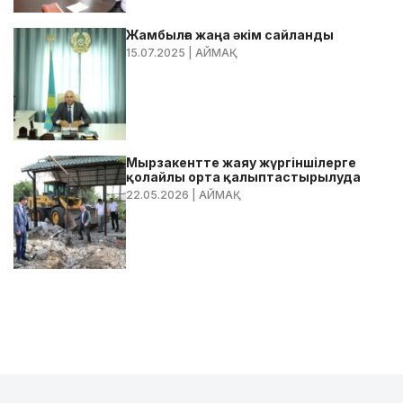
Жамбылға жаңа әкім сайланды
15.07.2025
| АЙМАҚ
Мырзакентте жаяу жүргіншілерге
қолайлы орта қалыптастырылуда
22.05.2026
| АЙМАҚ