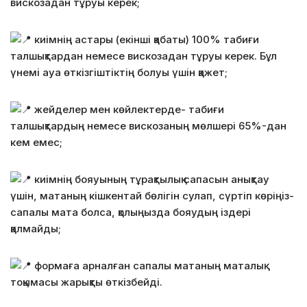
вискозадан тұруы керек;
киімнің астары (екінші қабаты) 100% табиғи
талшықтардан немесе вискозадан тұруы керек. Бұл
үнемі ауа өткізгіштіктің болуы үшін қажет;
жейделер мен көйлектерде- табиғи
талшықтардың немесе вискозаның мөлшері 65%-дан
кем емес;
киімнің бояуының тұрақтылық сапасын анықтау
үшін, матаның кішкентай бөлігін сулап, сүртіп көріңіз-
сапалы мата болса, қолыңызда бояудың іздері
қалмайды;
формаға арналған сапалы матаның маталық
тоқымасы жарықты өткізбейді.