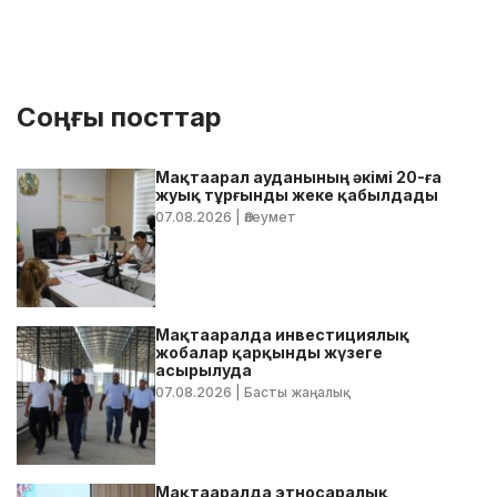
Соңғы посттар
Мақтаарал ауданының әкімі 20-ға
жуық тұрғынды жеке қабылдады
07.08.2026
| Әлеумет
Мақтааралда инвестициялық
жобалар қарқынды жүзеге
асырылуда
07.08.2026
| Басты жаңалық
Мақтааралда этносаралық