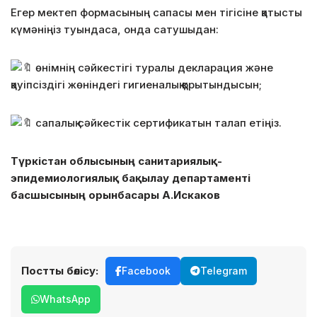
Егер мектеп формасының сапасы мен тігісіне қатысты
күмәніңіз туындаса, онда сатушыдан:
өнімнің сәйкестігі туралы декларация және
қауіпсіздігі жөніндегі гигиеналық қорытындысын;
сапалық сәйкестік сертификатын талап етіңіз.
Түркістан облысының санитариялық-
эпидемиологиялық бақылау департаменті
басшысының орынбасары А.Искаков
Постты бөлісу:
Facebook
Telegram
WhatsApp