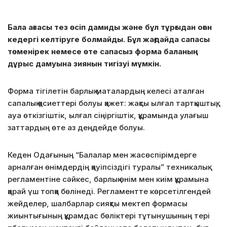
Бала ағзасы тез өсіп дамиды және бұл тұрғыдан оған
кедергі келтіруге болмайды. Бұл жағдайда сапасы
төменірек немесе өте сапасыз форма баланың
дұрыс дамуына зиянын тигізуі мүмкін.
Форма тігілетін барлық маталардың келесі аталған
сапалық қасиеттері болуы қажет: жақсы ылғал тартқыштық,
ауа өткізгіштік, ылғал сіңіргіштік, құрамында улағыш
заттардың өте аз деңдейде болуы.
Кеден Одағының “Балалар мен жасөспірімдерге
арналған өнімдердің қауіпсіздігі туралы” техникалық
регламентіне сәйкес, барлық өнім мен киім құрамына
қарай үш топқа бөлінеді. Регламентте көрсетілгендей
жейделер, шалбарлар сияқты мектеп формасы
жиынтығының құрамдас бөліктері тұтынушының тері