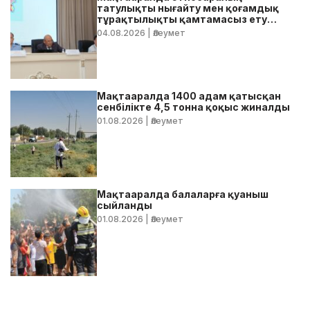
татулықты нығайту мен қоғамдық
тұрақтылықты қамтамасыз ету
бойынша жедел кеңес өтті
04.08.2026
| Әлеумет
Мақтааралда 1400 адам қатысқан
сенбілікте 4,5 тонна қоқыс жиналды
01.08.2026
| Әлеумет
Мақтааралда балаларға қуаныш
сыйланды
01.08.2026
| Әлеумет