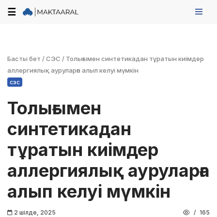
☰
Skip
to
content
Басты бет
/
СЭС
/
Толығымен синтетикадан тұратын киімдер
аллергиялық ауруларға алып келуі мүмкін
сэс
Толығымен
синтетикадан
тұратын киімдер
аллергиялық ауруларға
алып келуі мүмкін
2 шілде, 2025
165