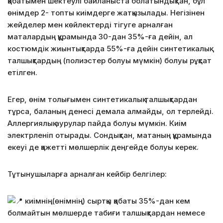
қабатымен шектеулі байланыста болатындықтан, бұл
өнімдер 2- топты киімдерге жатқызылады. Негізінен
жейделер мен көйлектерді тігуге арналған
маталардың құрамында 30-дан 35%-ға дейін, ал
костюмдік жиынтықтарда 55%-ға дейін синтетикалық
талшықтардың (полиэстер болуы мүмкін) болуы рұқсат
етілген.
Егер, өнім толығымен синтетикалық талшықтардан
тұрса, баланың денесі демала алмайды, ол терлейді.
Аллергиялық аурулар пайда болуы мүмкін. Киім
электрленіп отырады. Сондықтан, матаның құрамында
екеуі де қажетті мөлшерлік деңгейде болуы керек.
Тұтынушыларға арналған кейбір белгілер:
киімнің(өнімнің) сыртқы қабаты 35%-дан кем
болмайтын мөлшерде табиғи талшықтардан немесе