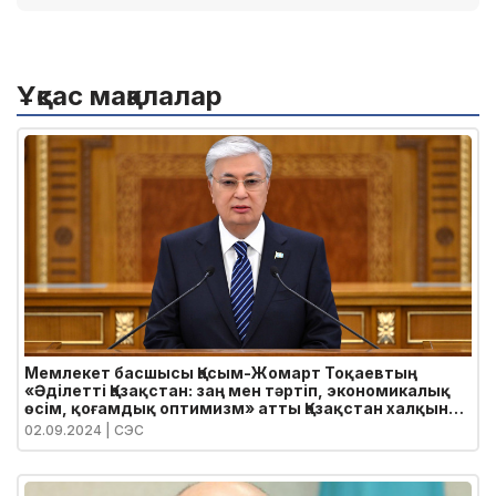
Ұқсас мақалалар
Мемлекет басшысы Қасым-Жомарт Тоқаевтың
«Әділетті Қазақстан: заң мен тәртіп, экономикалық
өсім, қоғамдық оптимизм» атты Қазақстан халқына
Жолдауы
02.09.2024
| СЭС