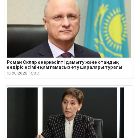
Роман Скляр өнеркәсіпті дамыту және отандық
өндіріс өсімін қамтамасыз ету шаралары туралы
16.06.2026
| СЭС