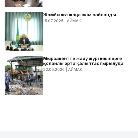
Жамбылға жаңа әкім сайланды
15.07.2025
| АЙМАҚ
Мырзакентте жаяу жүргіншілерге
қолайлы орта қалыптастырылуда
22.05.2026
| АЙМАҚ