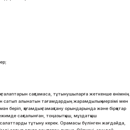
ер;
талаптарын сақтамаса, тұтынушыларға жеткенше өнімнің
ен сатып алынатын тағамдардың жарамдылық мерзiмi мен
мән беріп, қоғамдық тамақтану орындарында және бiрқатар
жимде сақталынған, тоңазытқыш, мұздатқыш
салаттарды тұтыну керек. Орамасы бүлiнген жағдайда,