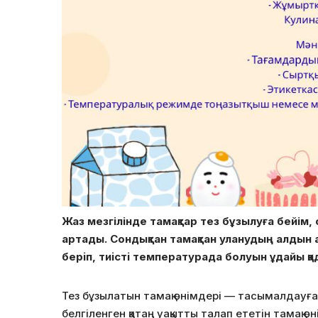
Жаз мезгілінде тамақтар тез бұзылуға бейім,
артады. Сондықтан тамақтан уланудың алдын а
берiп, тиiстi температурада болуын ұдайы қа
Тез бұзылатын тамақ өнімдері — тасымалдауға
белгіленген қатаң уақытты талап ететін тамақ өн