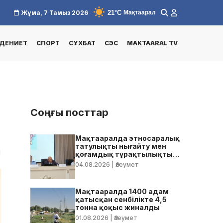
21°C
Жұма, 7 Тамыз 2026
Мақтаарал
ДЕНИЕТ
СПОРТ
СҰХБАТ
СЭС
MAKTAARAL TV
Соңғы посттар
Мақтааралда этносаралық
татулықты нығайту мен
1
қоғамдық тұрақтылықты
қамтамасыз ету бойынша
04.08.2026
| Әлеумет
жедел кеңес өтті
Мақтааралда 1400 адам
қатысқан сенбілікте 4,5
тонна қоқыс жиналды
01.08.2026
| Әлеумет