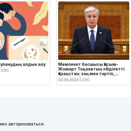
 уланудың алдын алу
Мемлекет басшысы Қасым-
Жомарт Тоқаевтың «Әділетті
 СЭС
Қазақстан: заң мен тәртіп,
экономикалық өсім, қоғамдық
02.09.2024
| СЭС
оптимизм» атты Қазақстан
халқына Жолдауы
димо
авторизоваться
.