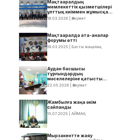
Мақтааралдың
мемлекеттік қызметшілері
ұлттық киіммен жұмысқа
келді
18.03.2026
| Әлеумет
Мақтааралда ата-аналар
форумы өтті
19.03.2025
| Басты жаңалық
Аудан басшысы
тұрғындардың
мәселелеріне қатысты
нақты тапсырмалар берді
22.05.2026
| Әлеумет
Жамбылға жаңа әкім
сайланды
15.07.2025
| АЙМАҚ
Мырзакентте жаяу