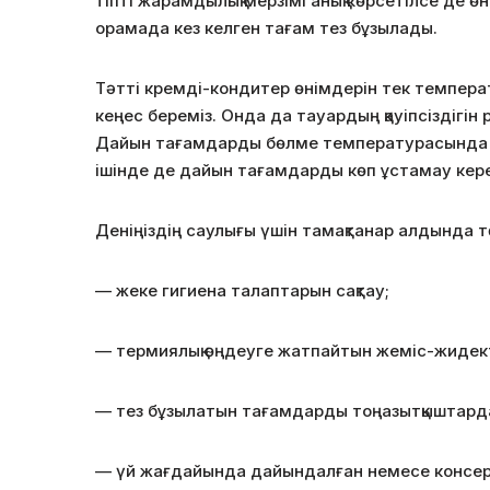
тiптi жарамдылық мерзiмi анық көрсетiлсе де ө
орамада кез келген тағам тез бұзылады.
Тәттi кремдi-кондитер өнiмдерiн тек темпера
кеңес беремiз. Онда да тауардың қауiпсiздiгiн
Дайын тағамдарды бөлме температурасында 2 с
iшiнде де дайын тағамдарды көп ұстамау кере
Деніңіздің саулығы үшін тамақтанар алдында 
— жеке гигиена талаптарын сақтау;
— термиялық өңдеуге жатпайтын жемiс-жидек
— тез бұзылатын тағамдарды тоңазытқыштарда
— үй жағдайында дайындалған немесе консервiле