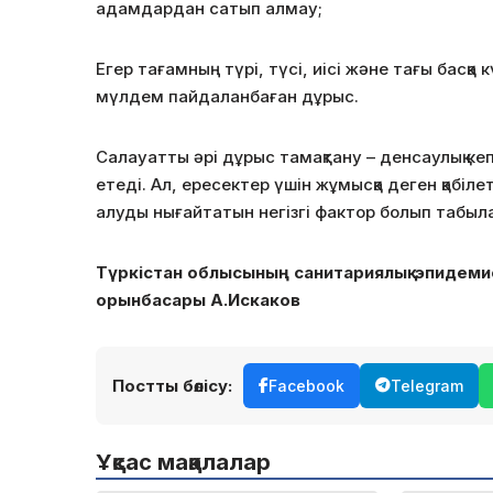
адамдардан сатып алмау;
Егер тағамның түрi, түсi, иiсi және тағы бас
мүлдем пайдаланбаған дұрыс.
Салауатты әрi дұрыс тамақтану – денсаулық ке
етедi. Ал, ересектер үшiн жұмысқа деген қабi
алуды нығайтатын негiзгi фактор болып табыл
Түркістан облысының санитариялық-эпидеми
орынбасары А.Искаков
Постты бөлісу:
Facebook
Telegram
Ұқсас мақалалар