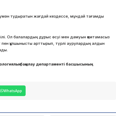
қа күмән тудыратын жағдай кездессе, мұндай тағамды
пiлi. Ол балалардың дұрыс өсуi мен дамуын қамтамасыз
лет пен құлшынысты арттырып, түрлi аурулардың алдын
ады.
ологиялық бақылау департаменті басшысының
WhatsApp