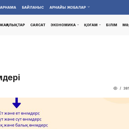
АРНАМА
БАЙЛАНЫС
АРНАЙЫ ЖОБАЛАР
ЖАҢАЛЫҚТАР
САЯСАТ
ЭКОНОМИКА
ҚОҒАМ
БІЛІМ
МӘ
мдері
38