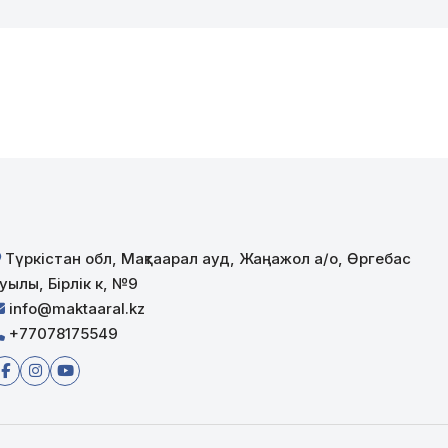
Түркістан обл, Мақтаарал ауд, Жаңажол а/о, Өргебас
уылы, Бірлік к, №9
info@maktaaral.kz
+77078175549