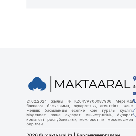
а
21.02.2024 жылғы №KZ04VPY00087936 Мерзімді
баспасөз басылымын, ақпараттық агенттікті және
желілік басылымды есепке қою туралы куәлігі,
Мәдениет және ақпарат министрлігінің Ақпарат
комитеті республикалық мемлекеттік мекемесімен
берілген.
2026 © maktaaral.kz | Барлық құқық қорғалған.