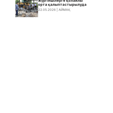
жүргіншілерге қолайлы
орта қалыптастырылуда
22.05.2026
| АЙМАҚ