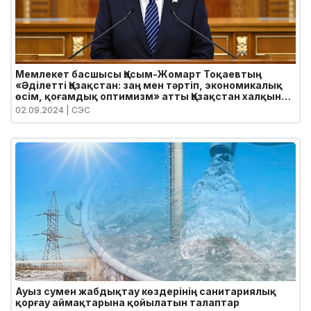
Мемлекет басшысы Қасым-Жомарт Тоқаевтың
«Әділетті Қазақстан: заң мен тәртіп, экономикалық
өсім, қоғамдық оптимизм» атты Қазақстан халқына
Жолдауы
02.09.2024
| СЭС
Ауыз сумен жабдықтау көздерінің санитариялық
қорғау аймақтарына қойылатын талаптар