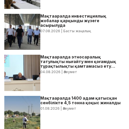
Мақтааралда инвестициялық
жобалар қарқынды жүзеге
асырылуда
07.08.2026
| Басты жаңалық
Мақтааралда этносаралық
татулықты нығайту мен қоғамдық
тұрақтылықты қамтамасыз ету
бойынша жедел кеңес өтті
04.08.2026
| Әлеумет
Мақтааралда 1400 адам қатысқан
сенбілікте 4,5 тонна қоқыс жиналды
01.08.2026
| Әлеумет