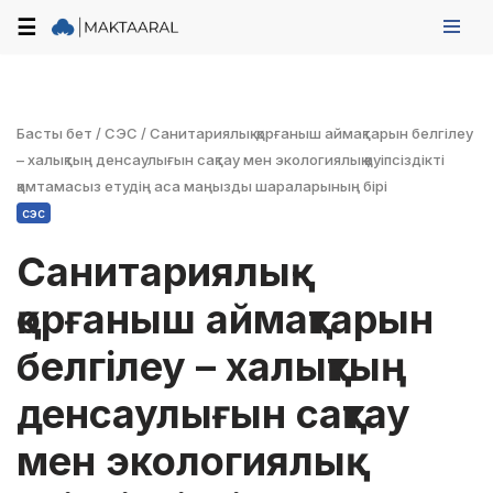
☰
Skip
to
content
Басты бет
/
СЭС
/
Санитариялық-қорғаныш аймақтарын белгілеу
– халықтың денсаулығын сақтау мен экологиялық қауіпсіздікті
қамтамасыз етудің аса маңызды шараларының бірі
сэс
Санитариялық-
қорғаныш аймақтарын
белгілеу – халықтың
денсаулығын сақтау
мен экологиялық