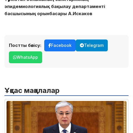
эпидемиологиялық бақылау департаменті
басшысының орынбасары А.Искаков
Постты бөлісу:
Facebook
Telegram
WhatsApp
Ұқсас мақалалар