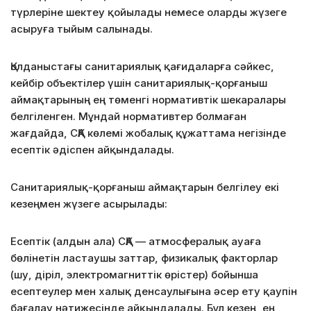
түрлеріне шектеу қойылады немесе оларды жүзеге
асыруға тыйым салынады.
Қолданыстағы санитариялық қағидаларға сәйкес,
кейбір объектілер үшін санитариялық-қорғаныш
аймақтарының ең төменгі нормативтік шекаралары
белгіленген. Мұндай нормативтер болмаған
жағдайда, СҚА көлемі жобалық құжаттама негізінде
есептік әдіспен айқындалады.
Санитариялық-қорғаныш аймақтарын белгілеу екі
кезеңмен жүзеге асырылады:
Есептік (алдын ала) СҚА — атмосфералық ауаға
бөлінетін ластаушы заттар, физикалық факторлар
(шу, діріл, электромагниттік өрістер) бойынша
есептеулер мен халық денсаулығына әсер ету қаупін
бағалау нәтижесінде айқындалады. Бұл кезең, ең