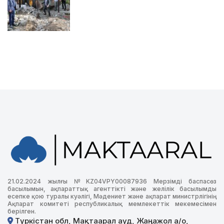
21.02.2024 жылғы №KZ04VPY00087936 Мерзімді баспасөз
басылымын, ақпараттық агенттікті және желілік басылымды
есепке қою туралы куәлігі, Мәдениет және ақпарат министрлігінің
Ақпарат комитеті республикалық мемлекеттік мекемесімен
берілген.
Түркістан обл, Мақтаарал ауд, Жаңажол а/о,