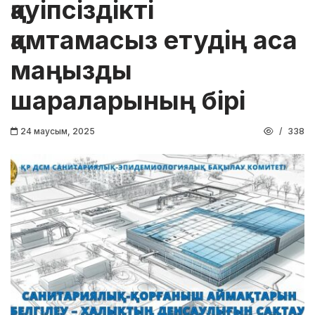
қауіпсіздікті
қамтамасыз етудің аса
маңызды
шараларының бірі
24 маусым, 2025
338