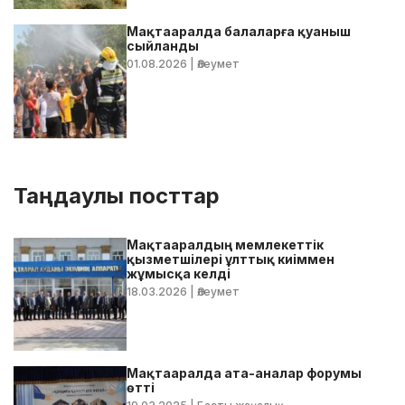
Мақтааралда балаларға қуаныш
сыйланды
01.08.2026
| Әлеумет
Таңдаулы посттар
Мақтааралдың мемлекеттік
қызметшілері ұлттық киіммен
жұмысқа келді
18.03.2026
| Әлеумет
Мақтааралда ата-аналар форумы
өтті