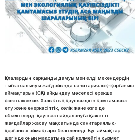
Қалалардың қарқынды дамуы мен елді мекендердің
тығыз салынуы жағдайында санитариялық-қорғаныш
аймақтарын (СҚА) айқындау мәселесі ерекше
өзектілікке ие. Халықтың қауіпсіздігін қамтамасыз
ету және өнеркәсіптік, көлік және өзге де
объектілерді қауіпсіз пайдалануға қажетті
жағдайлар жасау мақсатында санитариялық-
қорғаныш аймақтары белгіленеді. Бұл аймақтар
шегінде оның мақсатына сай келмейтін қызмет