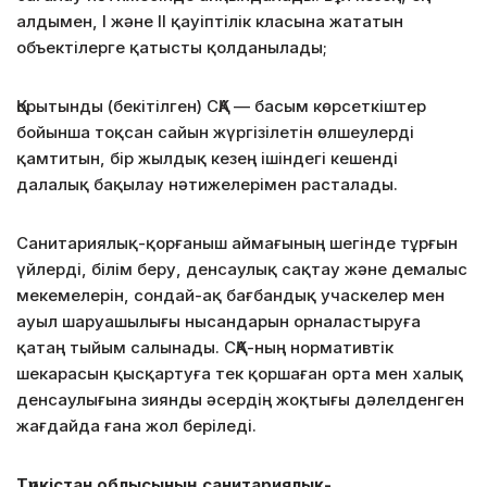
алдымен, I және II қауіптілік класына жататын
объектілерге қатысты қолданылады;
Қорытынды (бекітілген) СҚА — басым көрсеткіштер
бойынша тоқсан сайын жүргізілетін өлшеулерді
қамтитын, бір жылдық кезең ішіндегі кешенді
далалық бақылау нәтижелерімен расталады.
Санитариялық-қорғаныш аймағының шегінде тұрғын
үйлерді, білім беру, денсаулық сақтау және демалыс
мекемелерін, сондай-ақ бағбандық учаскелер мен
ауыл шаруашылығы нысандарын орналастыруға
қатаң тыйым салынады. СҚА-ның нормативтік
шекарасын қысқартуға тек қоршаған орта мен халық
денсаулығына зиянды әсердің жоқтығы дәлелденген
жағдайда ғана жол беріледі.
Түркістан облысының санитариялық-