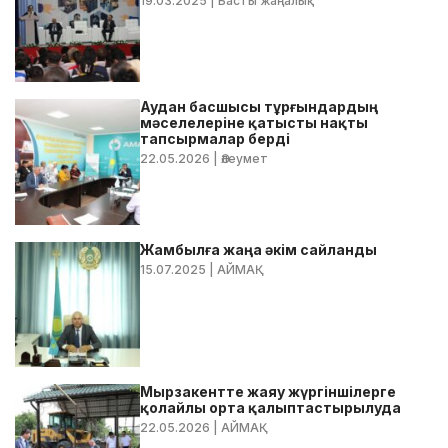
19.03.2025
| Басты жаңалық
Аудан басшысы тұрғындардың
мәселелеріне қатысты нақты
тапсырмалар берді
22.05.2026
| Әлеумет
Жамбылға жаңа әкім сайланды
15.07.2025
| АЙМАҚ
Мырзакентте жаяу жүргіншілерге
қолайлы орта қалыптастырылуда
22.05.2026
| АЙМАҚ