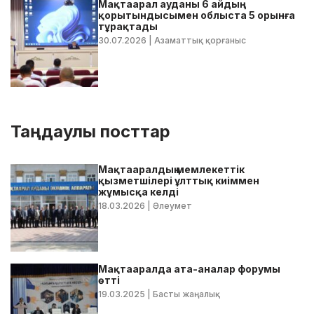
Мақтаарал ауданы 6 айдың
қорытындысымен облыста 5 орынға
тұрақтады
30.07.2026
| Азаматтық қорғаныс
Таңдаулы посттар
Мақтааралдың мемлекеттік
қызметшілері ұлттық киіммен
жұмысқа келді
18.03.2026
| Әлеумет
Мақтааралда ата-аналар форумы
өтті
19.03.2025
| Басты жаңалық