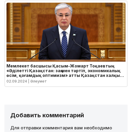
Мемлекет басшысы Қасым-Жомарт Тоқаевтың
«Әділетті Қазақстан: заң мен тәртіп, экономикалық
өсім, қоғамдық оптимизм» атты Қазақстан халқына
Жолдауы
02.09.2024
| Әлеумет
Добавить комментарий
Для отправки комментария вам необходимо