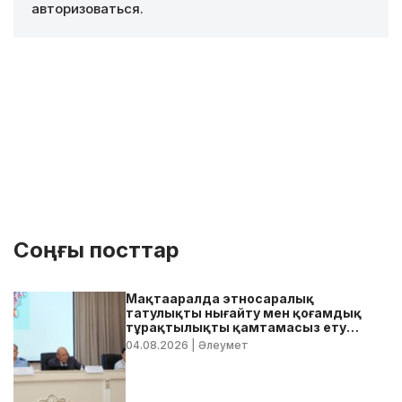
авторизоваться
.
Соңғы посттар
Мақтааралда этносаралық
татулықты нығайту мен қоғамдық
тұрақтылықты қамтамасыз ету
бойынша жедел кеңес өтті
04.08.2026
| Әлеумет