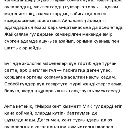
аулалардың, мектептердің гүлзарға толуы — қоғам
мәдениетінің, азаматтардың табиғатқа деген
көзқарасының көрсеткіші. Айналаның әсемдігі
адамдардың өзара қарым-қатынасына да әсер етеді.
Жайқалған гүлдермен көмкерілген мекенде өмір
сүрген адамда ашу-ыза азайып, орнына қуаныш пен
шаттық орнайды.
Бүгінде экология мәселелері күн тәртібінде тұрған
сәтте, әрбір егілген гүл — табиғатқа деген үлес,
қоршаған ортаны қорғауға жасалған нақты қадам.
Себебі гүлдер ауа тазартуға, түрлі жәндіктерге азық
болуға, жердің құнарлылығын сақтауға көмектеседі.
Айта кетейік, «Мырзакент қызмет» МКК гүлдерді егіп
қана қоймай, оларды күтіп- баптаумен де
шұғылданады. Дегенмен, кент тұрғындары да өз
аулаларында көгалдандыру жұмыстарын жасаса –