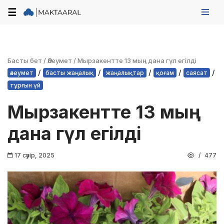
☰
Skip
to
content
Басты бет
/
Әлеумет
/
Мырзакентте 13 мың дана гүл егілді
/
/
/
/
/
әлеумет
басты жаңалық
жаңалықтар
қоғам
саясат
тұрғын үй
Мырзакентте 13 мың
дана гүл егілді
17 сәуір, 2025
477