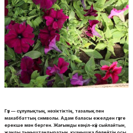
Гүл — сұлулықтың, нәзіктіктің, тазалық пен
махаббаттың символы. Адам баласы ежелден гүлге
ерекше мән берген. Жағымды көңіл-күй сыйлайтын,
жанды тыныштандыратын, қуанышқа бөлейтін осы