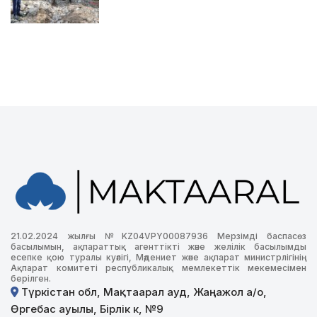
21.02.2024 жылғы №KZ04VPY00087936 Мерзімді баспасөз
басылымын, ақпараттық агенттікті және желілік басылымды
есепке қою туралы куәлігі, Мәдениет және ақпарат министрлігінің
Ақпарат комитеті республикалық мемлекеттік мекемесімен
берілген.
Түркістан обл, Мақтаарал ауд, Жаңажол а/о,
Өргебас ауылы, Бірлік к, №9