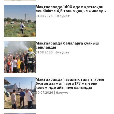
Мақтааралда 1400 адам қатысқан
сенбілікте 4,5 тонна қоқыс жиналды
01.08.2026
| Әлеумет
Мақтааралда балаларға қуаныш
сыйланды
01.08.2026
| Әлеумет
Мақтааралда тазалық талаптарын
бұзған азаматтарға 173 мың теңге
көлемінде айыппұл салынды
30.07.2026
| Әлеумет