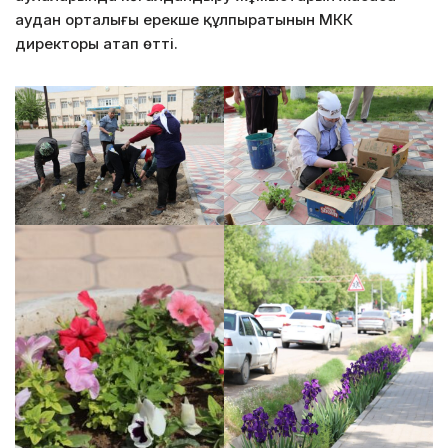
аудан орталығы ерекше құлпыратынын МКК
директоры атап өтті.