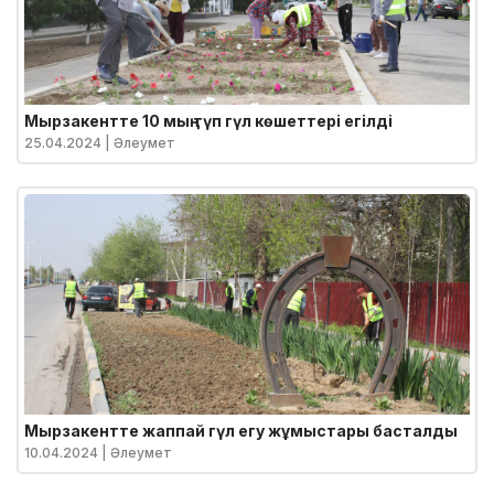
Мырзакентте 10 мың түп гүл көшеттері егілді
25.04.2024
| Әлеумет
Мырзакентте жаппай гүл егу жұмыстары басталды
10.04.2024
| Әлеумет