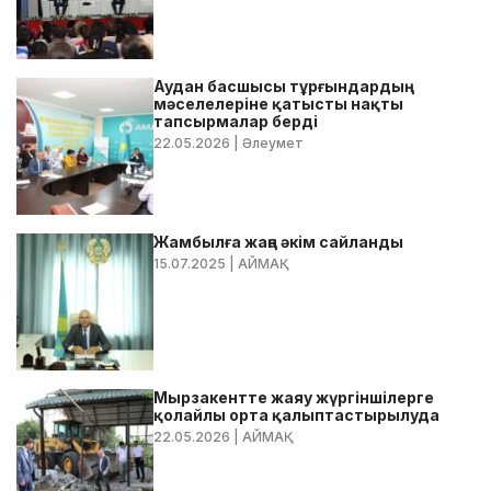
Аудан басшысы тұрғындардың
мәселелеріне қатысты нақты
тапсырмалар берді
22.05.2026
| Әлеумет
Жамбылға жаңа әкім сайланды
15.07.2025
| АЙМАҚ
Мырзакентте жаяу жүргіншілерге
қолайлы орта қалыптастырылуда
22.05.2026
| АЙМАҚ