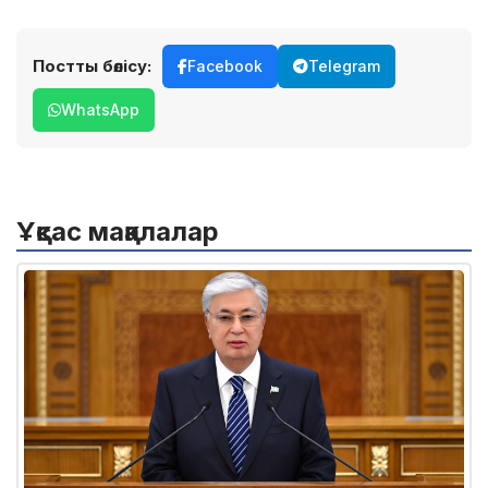
Постты бөлісу:
Facebook
Telegram
WhatsApp
Ұқсас мақалалар