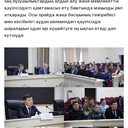
заң бұзушылықтардың алдын алу және мемлекеттік
қауіпсіздікті қамтамасыз ету бағытында маңызды рөл
атқарады. Осы орайда жаңа басшының тәжірибесі
мен кәсібилігі аудан көлеміндегі қауіпсіздік
шараларын одан әрі күшейтуге оң ықпал етеді деп
күтілуде.