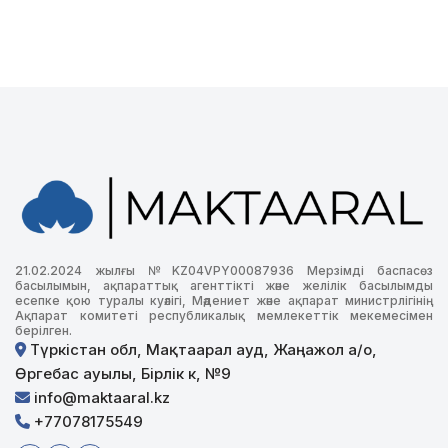
21.02.2024 жылғы №KZ04VPY00087936 Мерзімді баспасөз
басылымын, ақпараттық агенттікті және желілік басылымды
есепке қою туралы куәлігі, Мәдениет және ақпарат министрлігінің
Ақпарат комитеті республикалық мемлекеттік мекемесімен
берілген.
Түркістан обл, Мақтаарал ауд, Жаңажол а/о,
Өргебас ауылы, Бірлік к, №9
info@maktaaral.kz
+77078175549