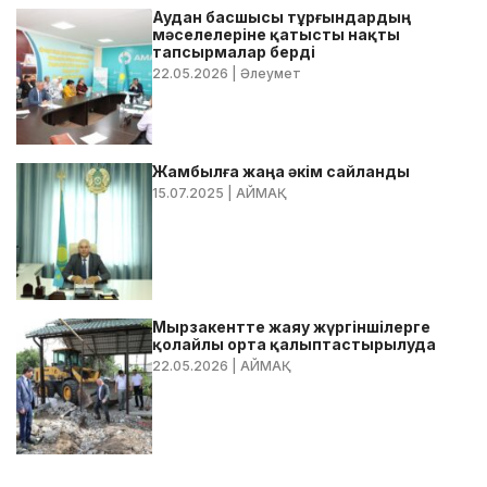
Аудан басшысы тұрғындардың
мәселелеріне қатысты нақты
тапсырмалар берді
22.05.2026
| Әлеумет
Жамбылға жаңа әкім сайланды
15.07.2025
| АЙМАҚ
Мырзакентте жаяу жүргіншілерге
қолайлы орта қалыптастырылуда
22.05.2026
| АЙМАҚ