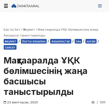
☰
Skip
to
content
Басты бет
/
Әлеумет
/
Мақтааралда ҰҚК бөлімшесінің жаңа
басшысы таныстырылды
/
/
/
/
/
әлеумет
басты жаңалық
жаңалықтар
заң
қоғам
саясат
Мақтааралда ҰҚК
бөлімшесінің жаңа
басшысы
таныстырылды
23 желтоқсан, 2025
1311