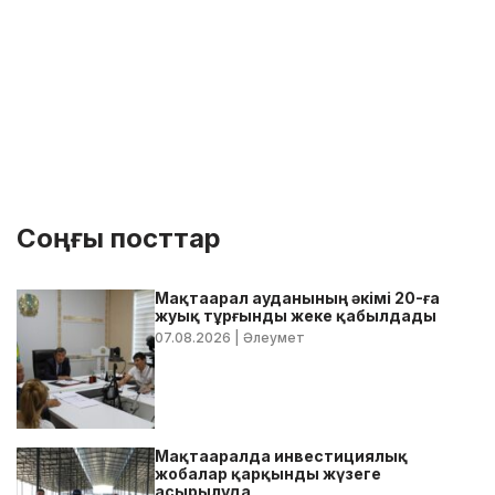
Соңғы посттар
Мақтаарал ауданының әкімі 20-ға
жуық тұрғынды жеке қабылдады
07.08.2026
| Әлеумет
Мақтааралда инвестициялық
жобалар қарқынды жүзеге
асырылуда