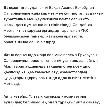
Өз кезегінде аудан әкімі Бақыт Асанов Еркебұлан
Сапарғалиұлын жаңа қызметімен құттықтап, ауданның
тұрақтылығы мен қауіпсіздігін қамтамасыз ету
жолындағы жұмысына сәттілік тіледі. Сондай-ақ
жергілікті атқарушы органдар тарапынан ҰҚК
бөлімшесімен тығыз әрі нәтижелі әріптестік
орнайтынына сенім білдірді.
Жиын барысында жаңа бөлімше бастығы Еркебұлан
Сапарғалиұлы көрсетілген сенім үшін алғысын айтып,
Мақтаарал ауданында заңдылық пен қоғамдық
қауіпсіздікті қамтамасыз ету, азаматтардың
құқықтарын қорғау бағытында адал қызмет ететінін
жеткізді.
Айта кетейік, Ұлттық қауіпсіздік комитетінің
аудандық бөлімшесі өңірдегі тұрақтылықты сақтау,