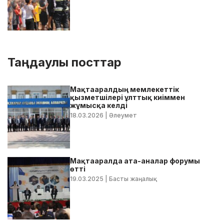
Таңдаулы посттар
Мақтааралдың мемлекеттік
қызметшілері ұлттық киіммен
жұмысқа келді
18.03.2026
| Әлеумет
Мақтааралда ата-аналар форумы
өтті
19.03.2025
| Басты жаңалық