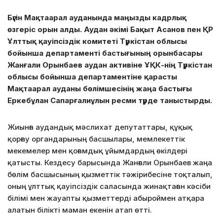
Бүгін Мақтаарал ауданында маңызды кадрлық
өзгеріс орын алды. Аудан әкімі Бақыт Асанов пен ҚР
Ұлттық қауіпсіздік комитеті Түркістан облысы
бойынша департаменті бастығының орынбасары
Жанғали Орынбаев аудан активіне ҰҚК-нің Түркістан
облысы бойынша департаментіне қарасты
Мақтаарал ауданы бөлімшесінің жаңа бастығы
Еркебұлан Сапарғалиұлын ресми түрде таныстырды.
Жиынға аудандық мәслихат депутаттары, құқық
қорғау органдарының басшылары, мемлекеттік
мекемелер мен қоғамдық ұйымдардың өкілдері
қатысты. Кездесу барысында Жанғали Орынбаев жаңа
бөлім басшысының қызметтік тәжірибесіне тоқталып,
оның ұлттық қауіпсіздік саласында жинақтаған кәсіби
білімі мен жауапты қызметтерді абыроймен атқара
алатын білікті маман екенін атап өтті.