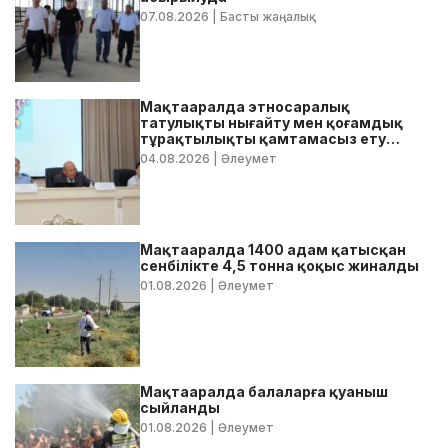
07.08.2026
| Басты жаңалық
Мақтааралда этносаралық
татулықты нығайту мен қоғамдық
тұрақтылықты қамтамасыз ету
бойынша жедел кеңес өтті
04.08.2026
| Әлеумет
Мақтааралда 1400 адам қатысқан
сенбілікте 4,5 тонна қоқыс жиналды
01.08.2026
| Әлеумет
Мақтааралда балаларға қуаныш
сыйланды
01.08.2026
| Әлеумет