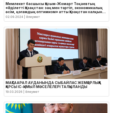
Мемлекет басшысы Қасым-Жомарт Тоқаевтың
«Әділетті Қазақстан: заң мен тәртіп, экономикалық
өсім, қоғамдық оптимизм» атты Қазақстан халқына
Жолдауы
02.09.2024
| Әлеумет
МАҚТААРАЛ АУДАНЫНДА СЫБАЙЛАС ЖЕМҚОРЛЫҚҚА
ҚАРСЫ ІС-ҚИМЫЛ МӘСЕЛЕЛЕРІ ТАЛҚЫЛАНДЫ
19.03.2026
| Әлеумет