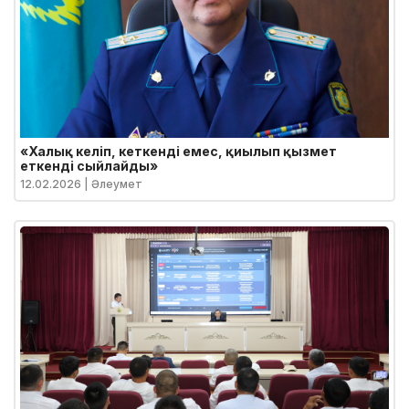
«Халық келіп, кеткенді емес, қиылып қызмет
еткенді сыйлайды»
12.02.2026
| Әлеумет