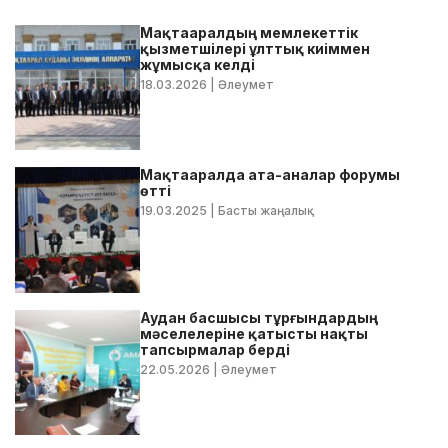
Мақтааралдың мемлекеттік
қызметшілері ұлттық киіммен
жұмысқа келді
18.03.2026
| Әлеумет
Мақтааралда ата-аналар форумы
өтті
19.03.2025
| Басты жаңалық
Аудан басшысы тұрғындардың
мәселелеріне қатысты нақты
тапсырмалар берді
22.05.2026
| Әлеумет