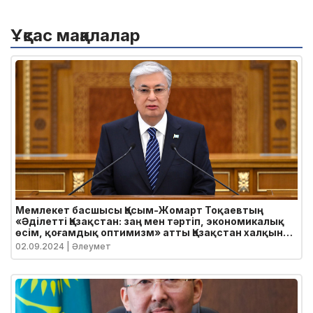
Ұқсас мақалалар
Мемлекет басшысы Қасым-Жомарт Тоқаевтың
«Әділетті Қазақстан: заң мен тәртіп, экономикалық
өсім, қоғамдық оптимизм» атты Қазақстан халқына
Жолдауы
02.09.2024
| Әлеумет