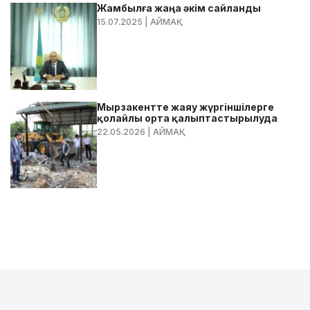
Жамбылға жаңа әкім сайланды
15.07.2025
| АЙМАҚ
Мырзакентте жаяу жүргіншілерге
қолайлы орта қалыптастырылуда
22.05.2026
| АЙМАҚ