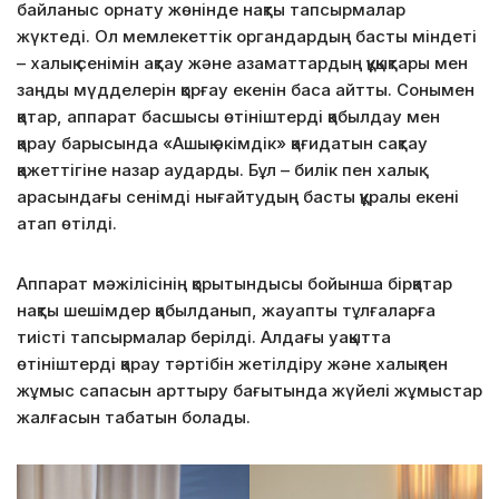
байланыс орнату жөнінде нақты тапсырмалар
жүктеді. Ол мемлекеттік органдардың басты міндеті
– халық сенімін ақтау және азаматтардың құқықтары мен
заңды мүдделерін қорғау екенін баса айтты. Сонымен
қатар, аппарат басшысы өтініштерді қабылдау мен
қарау барысында «Ашық әкімдік» қағидатын сақтау
қажеттігіне назар аударды. Бұл – билік пен халық
арасындағы сенімді нығайтудың басты құралы екені
атап өтілді.
Аппарат мәжілісінің қорытындысы бойынша бірқатар
нақты шешімдер қабылданып, жауапты тұлғаларға
тиісті тапсырмалар берілді. Алдағы уақытта
өтініштерді қарау тәртібін жетілдіру және халықпен
жұмыс сапасын арттыру бағытында жүйелі жұмыстар
жалғасын табатын болады.