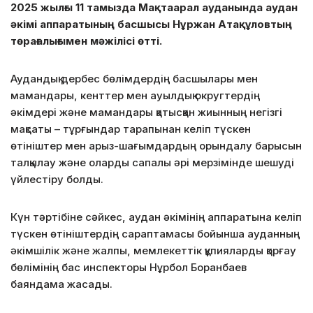
2025 жылғы 11 тамызда Мақтаарал ауданында аудан
әкімі аппаратының басшысы Нұржан Атақұловтың
төрағалығымен мәжілісі өтті.
Аудандық дербес бөлімдердің басшылары мен
мамандары, кенттер мен ауылдық округтердің
әкімдері және мамандары қатысқан жиынның негізгі
мақсаты – тұрғындар тарапынан келіп түскен
өтініштер мен арыз-шағымдардың орындалу барысын
талқылау және оларды сапалы әрі мерзімінде шешуді
үйлестіру болды.
Күн тәртібіне сәйкес, аудан әкімінің аппаратына келіп
түскен өтініштердің сараптамасы бойынша ауданның
әкімшілік және жалпы, мемлекеттік құпияларды қорғау
бөлімінің бас инспекторы Нұрбол Боранбаев
баяндама жасады.