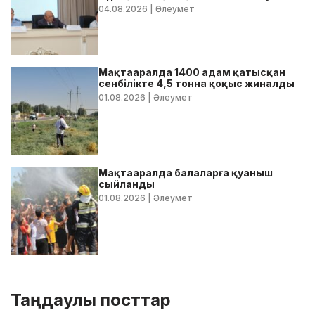
бойынша жедел кеңес өтті
04.08.2026
| Әлеумет
Мақтааралда 1400 адам қатысқан
сенбілікте 4,5 тонна қоқыс жиналды
01.08.2026
| Әлеумет
Мақтааралда балаларға қуаныш
сыйланды
01.08.2026
| Әлеумет
Таңдаулы посттар