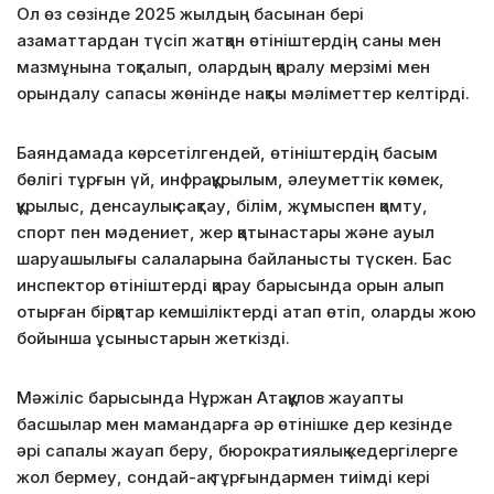
Ол өз сөзінде 2025 жылдың басынан бері
азаматтардан түсіп жатқан өтініштердің саны мен
мазмұнына тоқталып, олардың қаралу мерзімі мен
орындалу сапасы жөнінде нақты мәліметтер келтірді.
Баяндамада көрсетілгендей, өтініштердің басым
бөлігі тұрғын үй, инфрақұрылым, әлеуметтік көмек,
құрылыс, денсаулық сақтау, білім, жұмыспен қамту,
спорт пен мәдениет, жер қатынастары және ауыл
шаруашылығы салаларына байланысты түскен. Бас
инспектор өтініштерді қарау барысында орын алып
отырған бірқатар кемшіліктерді атап өтіп, оларды жою
бойынша ұсыныстарын жеткізді.
Мәжіліс барысында Нұржан Атақұлов жауапты
басшылар мен мамандарға әр өтінішке дер кезінде
әрі сапалы жауап беру, бюрократиялық кедергілерге
жол бермеу, сондай-ақ тұрғындармен тиімді кері