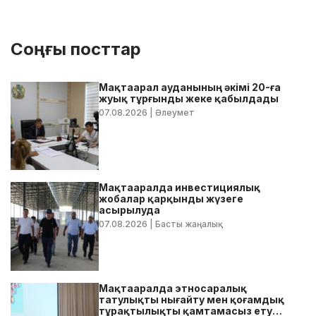
Соңғы посттар
Мақтаарал ауданының әкімі 20-ға
жуық тұрғынды жеке қабылдады
07.08.2026
| Әлеумет
Мақтааралда инвестициялық
жобалар қарқынды жүзеге
асырылуда
07.08.2026
| Басты жаңалық
Мақтааралда этносаралық
татулықты нығайту мен қоғамдық
тұрақтылықты қамтамасыз ету