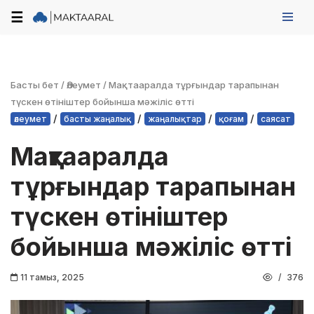
☰
Skip
to
content
Басты бет
/
Әлеумет
/
Мақтааралда тұрғындар тарапынан
түскен өтініштер бойынша мәжіліс өтті
/
/
/
/
әлеумет
басты жаңалық
жаңалықтар
қоғам
саясат
Мақтааралда
тұрғындар тарапынан
түскен өтініштер
бойынша мәжіліс өтті
11 тамыз, 2025
376