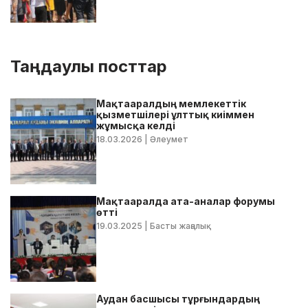
Таңдаулы посттар
Мақтааралдың мемлекеттік
қызметшілері ұлттық киіммен
жұмысқа келді
18.03.2026
| Әлеумет
Мақтааралда ата-аналар форумы
өтті
19.03.2025
| Басты жаңалық
Аудан басшысы тұрғындардың