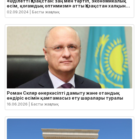
«Әділетті Қазақстан: заң мен тәртіп, экономикалық
өсім, қоғамдық оптимизм» атты Қазақстан халқына
Жолдауы
02.09.2024
| Басты жаңалық
Роман Скляр өнеркәсіпті дамыту және отандық
өндіріс өсімін қамтамасыз ету шаралары туралы
16.06.2026
| Басты жаңалық