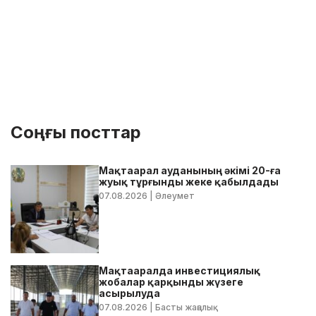
Соңғы посттар
Мақтаарал ауданының әкімі 20-ға
жуық тұрғынды жеке қабылдады
07.08.2026
| Әлеумет
Мақтааралда инвестициялық
жобалар қарқынды жүзеге
асырылуда
07.08.2026
| Басты жаңалық