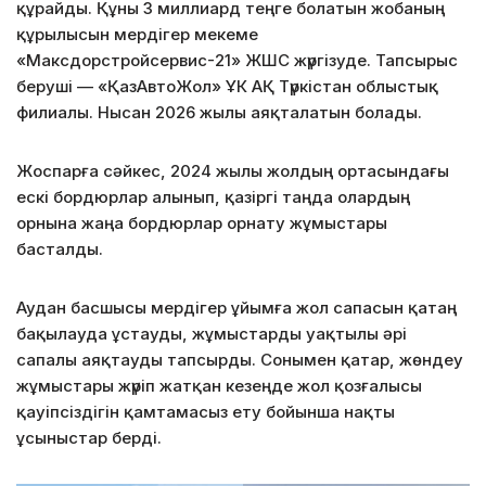
құрайды. Құны 3 миллиард теңге болатын жобаның
құрылысын мердігер мекеме
«Максдорстройсервис-21» ЖШС жүргізуде. Тапсырыс
беруші — «ҚазАвтоЖол» ҰК АҚ Түркістан облыстық
филиалы. Нысан 2026 жылы аяқталатын болады.
Жоспарға сәйкес, 2024 жылы жолдың ортасындағы
ескі бордюрлар алынып, қазіргі таңда олардың
орнына жаңа бордюрлар орнату жұмыстары
басталды.
Аудан басшысы мердігер ұйымға жол сапасын қатаң
бақылауда ұстауды, жұмыстарды уақтылы әрі
сапалы аяқтауды тапсырды. Сонымен қатар, жөндеу
жұмыстары жүріп жатқан кезеңде жол қозғалысы
қауіпсіздігін қамтамасыз ету бойынша нақты
ұсыныстар берді.