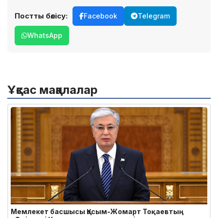
Постты бөлісу:
Facebook
Telegram
WhatsApp
Ұқсас мақалалар
Мемлекет басшысы Қасым-Жомарт Тоқаевтың