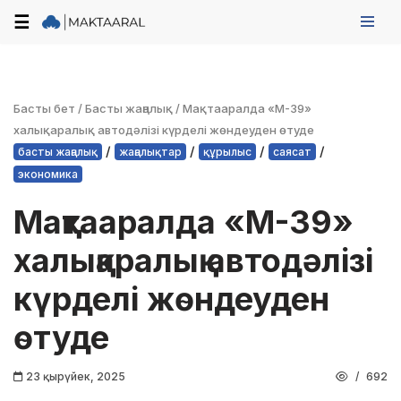
☰
Skip
to
content
Басты бет
/
Басты жаңалық
/
Мақтааралда «М-39»
халықаралық автодәлізі күрделі жөндеуден өтуде
/
/
/
/
басты жаңалық
жаңалықтар
құрылыс
саясат
экономика
Мақтааралда «М-39»
халықаралық автодәлізі
күрделі жөндеуден
өтуде
23 қырүйек, 2025
692