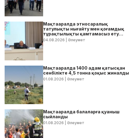
Мақтааралда этносаралық
татулықты нығайту мен қоғамдық
тұрақтылықты қамтамасыз ету
бойынша жедел кеңес өтті
04.08.2026
| Әлеумет
Мақтааралда 1400 адам қатысқан
сенбілікте 4,5 тонна қоқыс жиналды
01.08.2026
| Әлеумет
Мақтааралда балаларға қуаныш
сыйланды
01.08.2026
| Әлеумет