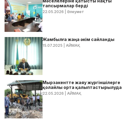
мәселелеріне қатысты нақты
тапсырмалар берді
22.05.2026
| Әлеумет
Жамбылға жаңа әкім сайланды
15.07.2025
| АЙМАҚ
Мырзакентте жаяу жүргіншілерге
қолайлы орта қалыптастырылуда
22.05.2026
| АЙМАҚ