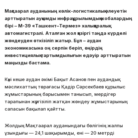
Мақтаарал ауданының көлік-логистикалық әлеуетін
арттыратын ауқымды инфрақұрылымдық жобалардың
бірі – М-39 «Ташкент–Термез» халықаралық
автомагистралі. Аталған жол қазіргі таңда күрделі
жөндеуден өткізіліп жатыр. Бұл – аудан
экономикасына оң серпін беріп, өңірдің
инвестициялық тартымдылығын едәуір арттыратын
маңызды бастама.
Күні кеше аудан әкімі Бақыт Асанов пен аудандық
мәслихаттың төрағасы Қадір Сәрсекбаев құрылыс
жұмыстарының барысымен танысып, мердігер
тарапынан жүргізіліп жатқан жөндеу жұмыстарының
сапасын бақылап қайтты.
Жолдың Мақтаарал ауданындағы бөлігінің жалпы
ұзындығы — 24,1 шақырымды, ені — 20 метрді