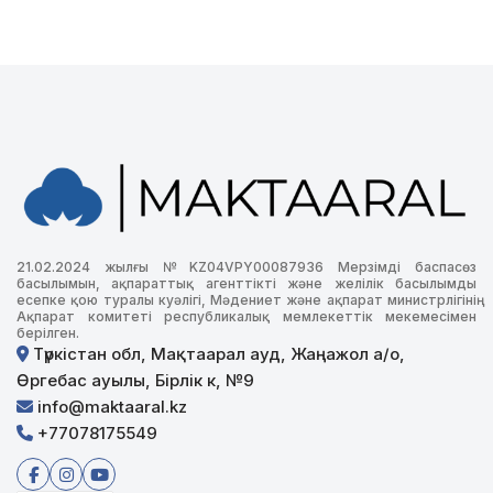
21.02.2024 жылғы №KZ04VPY00087936 Мерзімді баспасөз
басылымын, ақпараттық агенттікті және желілік басылымды
есепке қою туралы куәлігі, Мәдениет және ақпарат министрлігінің
Ақпарат комитеті республикалық мемлекеттік мекемесімен
берілген.
Түркістан обл, Мақтаарал ауд, Жаңажол а/о,
Өргебас ауылы, Бірлік к, №9
info@maktaaral.kz
+77078175549