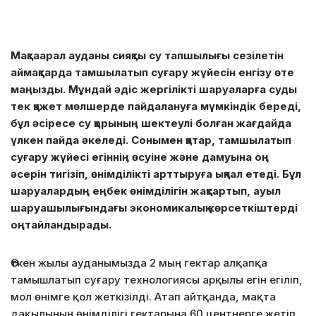
Мақтаарал ауданы сияқты су тапшылығы сезілетін
аймақтарда тамшылатып суғару жүйесін енгізу өте
маңызды. Мұндай әдіс жергілікті шаруаларға суды
тек қажет мөлшерде пайдалануға мүмкіндік береді,
бұл әсіресе су қорының шектеулі болған жағдайда
үлкен пайда әкеледі. Сонымен қатар, тамшылатып
суғару жүйесі егіннің өсуіне және дамуына оң
әсерін тигізіп, өнімділікті арттыруға ықпал етеді. Бұл
шаруалардың еңбек өнімділігін жақсартып, ауыл
шаруашылығындағы экономикалық көрсеткіштерді
оңтайландырады.
Өткен жылы ауданымызда 2 мың гектар алқапқа
тамышлатып суғару технологиясы арқылы егін егіліп,
мол өнімге қол жеткізілді. Атап айтқанда, мақта
дақылының өнімділігі гектарына 60 центнерге жетіп,