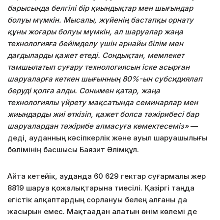
барысында белгілі бір қиындықтар мен шығындар
болуы мүмкін. Мысалы, жүйенің бастапқы орнату
құны жоғары болуы мүмкін, ал шаруалар жаңа
технологияға бейімделу үшін арнайы білім мен
дағдыларды қажет етеді. Сондықтан, мемлекет
тамшылатып суғару технологиясын іске асырған
шаруаларға кеткен шығынның 80%-ын субсидиялап
беруді қолға алды. Сонымен қатар, жаңа
технологиялы үйрету мақсатында семинарлар мен
жиындарды жиі өткізіп, қажет болса тәжірибесі бар
шаруалардан тәжірибе алмасуға көмектесеміз»
—
деді, ауданның кәсіпкерлік және ауыл шаруашылығы
бөлімінің басшысы Баязит Әлімқұл.
Айта кетейік, ауданда 60 629 гектар суғармалы жер
8819 шаруа қожалықтарына тиесілі. Қазіргі таңда
егістік алқаптардың сорлануы белең алғаны да
жасырын емес. Мақтаадан алатын өнім көлемі де