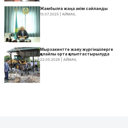
Жамбылға жаңа әкім сайланды
15.07.2025
| АЙМАҚ
Мырзакентте жаяу жүргіншілерге
қолайлы орта қалыптастырылуда
22.05.2026
| АЙМАҚ