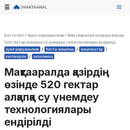
☰
Skip
to
content
Басты бет
/
Ауыл шаруашылығы
/
Мақтааралда қазірдің өзінде
520 гектар алқапқа су үнемдеу технологиялары ендірілді
/
/
/
ауыл шаруашылығы
басты жаңалық
жаңалықтар
/
кәсіпкерлік
экономика
Мақтааралда қазірдің
өзінде 520 гектар
алқапқа су үнемдеу
технологиялары
ендірілді