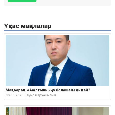
Ұқсас мақалалар
Мақтаарал. «Ақ алтынның» болашағы қандай?
06.05.2025
| Ауыл шаруашылығы