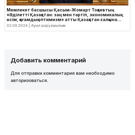
Мемлекет басшысы Қасым-Жомарт Тоқаевтың
«Әділетті Қазақстан: заң мен тәртіп, экономикалық
өсім, қоғамдық оптимизм» атты Қазақстан халқына
Жолдауы
02.09.2024
| Ауыл шаруашылығы
Добавить комментарий
Для отправки комментария вам необходимо
авторизоваться
.