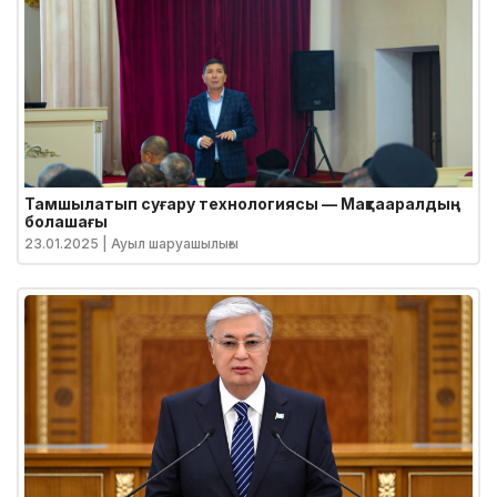
Тамшылатып суғару технологиясы — Мақтааралдың
болашағы
23.01.2025
| Ауыл шаруашылығы