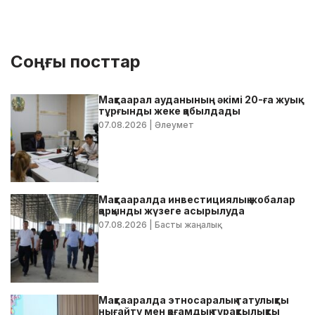
Соңғы посттар
Мақтаарал ауданының әкімі 20-ға жуық
тұрғынды жеке қабылдады
07.08.2026
| Әлеумет
Мақтааралда инвестициялық жобалар
қарқынды жүзеге асырылуда
07.08.2026
| Басты жаңалық
Мақтааралда этносаралық татулықты
нығайту мен қоғамдық тұрақтылықты