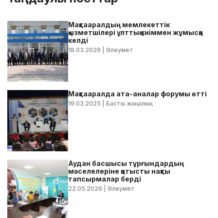
Мақтааралдың мемлекеттік
қызметшілері ұлттық киіммен жұмысқа
келді
18.03.2026
| Әлеумет
Мақтааралда ата-аналар форумы өтті
19.03.2025
| Басты жаңалық
Аудан басшысы тұрғындардың
мәселелеріне қатысты нақты
тапсырмалар берді
22.05.2026
| Әлеумет