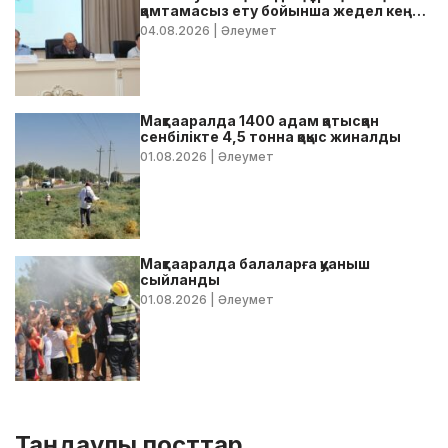
қамтамасыз ету бойынша жедел кеңес
өтті
04.08.2026
| Әлеумет
Мақтааралда 1400 адам қатысқан
сенбілікте 4,5 тонна қоқыс жиналды
01.08.2026
| Әлеумет
Мақтааралда балаларға қуаныш
сыйланды
01.08.2026
| Әлеумет
Таңдаулы посттар