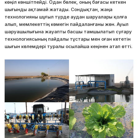
көңіл көншітпейді. Одан бөлек, оның бағасы кеткен
шығынды ақтамай жатады. Сондықтан, жаңа
технологияны шұғыл түрде аудан шаруалары қолға
алып, мемлекеттің көмегін пайдаланғаны жөн. Ауыл
шаруашылығына жауапты басшы тамшылатып суғару
технологиясының пайдалы тұстары мен оған кететін
шығын көлемдері туралы осылайша кеңінен атап өтті.