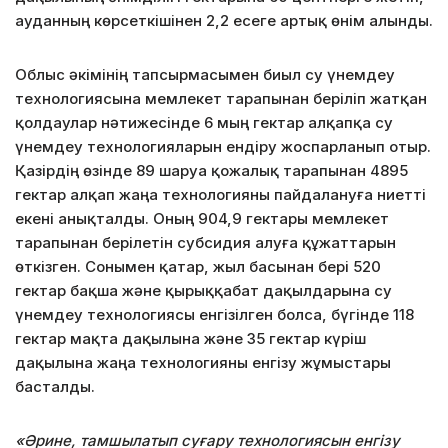
ауданның көрсеткішінен 2,2 есеге артық өнім алынды.
Облыс әкімінің тапсырмасымен биыл су үнемдеу
технологиясына мемлекет тарапынан беріліп жатқан
қолдаулар нәтижесінде 6 мың гектар алқапқа су
үнемдеу технологияларын ендіру жоспарланып отыр.
Қазірдің өзінде 89 шаруа қожалық тарапынан 4895
гектар алқап жаңа технологияны пайдалануға ниетті
екені анықталды. Оның 904,9 гектары мемлекет
тарапынан берілетін субсидия алуға құжаттарын
өткізген. Сонымен қатар, жыл басынан бері 520
гектар бақша және қырыққабат дақылдарына су
үнемдеу технологиясы енгізілген болса, бүгінде 118
гектар мақта дақылына және 35 гектар күріш
дақылына жаңа технологияны енгізу жұмыстары
басталды.
«Әрине, тамшылатып суғару технологиясын енгізу