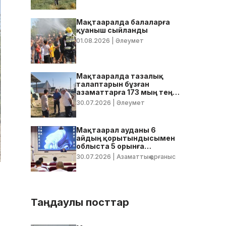
Мақтааралда балаларға
қуаныш сыйланды
01.08.2026
| Әлеумет
Мақтааралда тазалық
талаптарын бұзған
азаматтарға 173 мың теңге
көлемінде айыппұл
30.07.2026
| Әлеумет
салынды
Мақтаарал ауданы 6
айдың қорытындысымен
облыста 5 орынға
тұрақтады
30.07.2026
| Азаматтық қорғаныс
Таңдаулы посттар