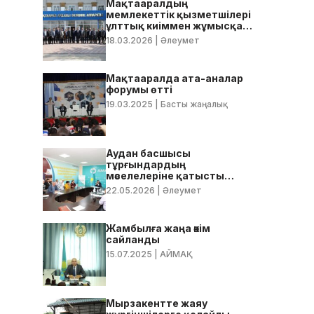
Мақтааралдың
мемлекеттік қызметшілері
ұлттық киіммен жұмысқа
келді
18.03.2026
| Әлеумет
Мақтааралда ата-аналар
форумы өтті
19.03.2025
| Басты жаңалық
Аудан басшысы
тұрғындардың
мәселелеріне қатысты
нақты тапсырмалар берді
22.05.2026
| Әлеумет
ы
Жамбылға жаңа әкім
сайланды
15.07.2025
| АЙМАҚ
Мырзакентте жаяу