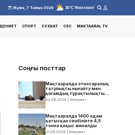
36°C
Жұма, 7 Тамыз 2026
Мақтаарал
ДЕНИЕТ
СПОРТ
СҰХБАТ
СЭС
MAKTAARAL TV
Соңғы посттар
Мақтааралда этносаралық
татулықты нығайту мен
қоғамдық тұрақтылықты
қамтамасыз ету бойынша
04.08.2026
| Әлеумет
1
жедел кеңес өтті
Мақтааралда 1400 адам
қатысқан сенбілікте 4,5
тонна қоқыс жиналды
01.08.2026
| Әлеумет