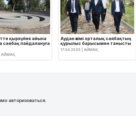
тте қыркүйек айына
Аудан әкімі орталық саябақтың
а саябақ пайдалануға
құрылыс барысымен танысты
17.04.2025
| АЙМАҚ
 АЙМАҚ
димо
авторизоваться
.