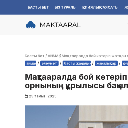
БАСТЫ БЕТ
БІЗ ТУРАЛЫ
ҚҰПИЯЛЫҚ САЯСАТЫ
Ж
Skip
to
content
Басты бет
/
АЙМАҚ
/
Мақтааралда бой көтеріп жатқан
/
/
/
/
аймақ
әлеумет
басты жаңалық
жаңалықтар
қо
Мақтааралда бой көтері
орнының құрылысы бақы
25 тамыз, 2025