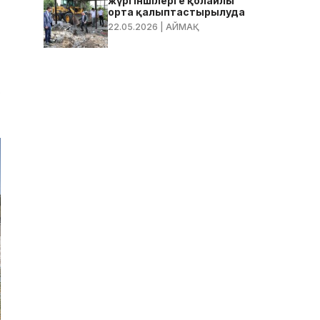
жүргіншілерге қолайлы
орта қалыптастырылуда
22.05.2026
| АЙМАҚ