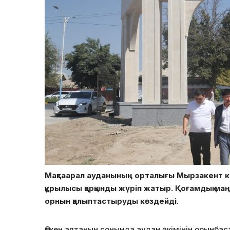
Мақтаарал ауданының орталығы Мырзакент ке
құрылысы қарқынды жүріп жатыр. Қоғамдық м
орнын қалыптастыруды көздейді.
Өткен аптаның соңында аудан әкімінің орынба