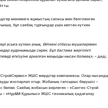
йтты.
дігер мекемеге жұмыстың сапасы мен белгіленген
ынша, бұл саябақ тұрғындар үшін көптен күткен
ері асыға күткен анық. Өйткені отбасы мүшелерімен
дар ауданымызда сирек. Бұл бастама жергілікті
иімді өткізуіне арналған маңызды нысан болмақ»,
– деді,
адСтройСервис» ЖШС мердігер компаниясы. Олар нысанд
ауды жоспарлап отыр. Жобаның тапсырыс берушісі –
 бөлімі. Саябақ жобасын әзірлеген – «Сантех-Строй
ы – «Нұр&М Құрылыс» ЖШС техникалық қадағалау