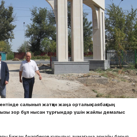
нтінде салынып жатқан жаңа орталық саябақтың
аңызы зор бұл нысан тұрғындар үшін жайлы демалыс
сары Бижан Анарбеков құрылыс аумағына арнайы барып,