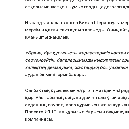
атқарылып жатқан жұмыстарды қадағалап қа
Нысанды аралап көрген Бижан Шералыұлы мер
мерзімін қатаң сақтауды тапсырды. Оның айту
қуанышты жаңалық.
«Әрине, бұл құрылысты жерлестеріміз көптен б
серуендейтін, балаларымызды қыдыртатын орын
халықтың демалуына, жастардың бос уақытын т
аудан әкімінің орынбасары.
Саябақтың құрылысын жүргізіп жатқан – «Гр
қыркүйек айының соңына дейін толықтай аяқт
ауданның сәулет, қала құрылысы және құрылыс
Проект» ЖШС, ал құрылыс барысын бақылауш
компаниясы.