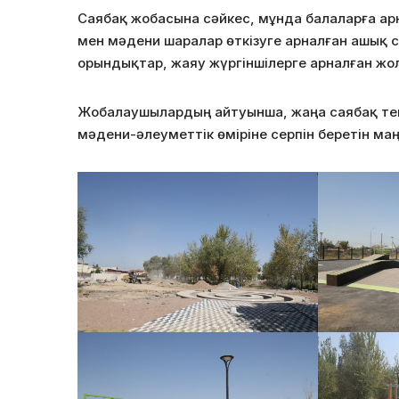
Саябақ жобасына сәйкес, мұнда балаларға ар
мен мәдени шаралар өткізуге арналған ашық с
орындықтар, жаяу жүргіншілерге арналған жол
Жобалаушылардың айтуынша, жаңа саябақ тек
мәдени-әлеуметтік өміріне серпін беретін ма