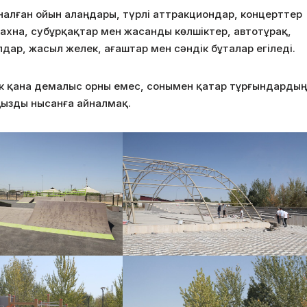
налған ойын алаңдары, түрлі аттракциондар, концерттер
ахна, субұрқақтар мен жасанды көлшіктер, автотұрақ,
дар, жасыл желек, ағаштар мен сәндік бұталар егіледі.
 қана демалыс орны емес, сонымен қатар тұрғындардың
ңызды нысанға айналмақ.