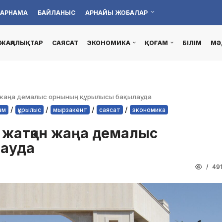
АРНАМА
БАЙЛАНЫС
АРНАЙЫ ЖОБАЛАР
ЖАҢАЛЫҚТАР
САЯСАТ
ЭКОНОМИКА
ҚОҒАМ
БІЛІМ
МӘ
 жаңа демалыс орнының құрылысы бақылауда
/
/
/
/
ғам
құрылыс
мырзакент
саясат
экономика
п жатқан жаңа демалыс
лауда
49