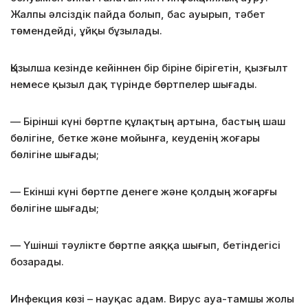
Жалпы әлсіздік пайда болып, бас ауырып, тәбет
төмендейді, ұйқы бұзылады.
Қызылша кезінде кейіннен бір біріне бірігетін, қызғылт
немесе қызыл дақ түрінде бөртпелер шығады.
— Бірінші күні бөртпе құлақтың артына, бастың шаш
бөлігіне, бетке және мойынға, кеуденің жоғары
бөлігіне шығады;
— Екінші күні бөртпе денеге және қолдың жоғарғы
бөлігіне шығады;
— Үшінші тәулікте бөртпе аяққа шығып, бетіндегісі
бозарады.
Инфекция көзі – науқас адам. Вирус ауа-тамшы жолы