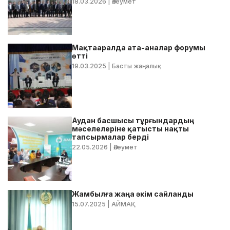
18.03.2026
| Әлеумет
Мақтааралда ата-аналар форумы
өтті
19.03.2025
| Басты жаңалық
Аудан басшысы тұрғындардың
мәселелеріне қатысты нақты
тапсырмалар берді
22.05.2026
| Әлеумет
Жамбылға жаңа әкім сайланды
15.07.2025
| АЙМАҚ