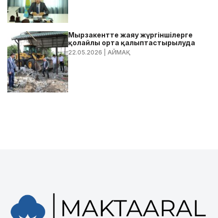
Мырзакентте жаяу жүргіншілерге
қолайлы орта қалыптастырылуда
22.05.2026
| АЙМАҚ