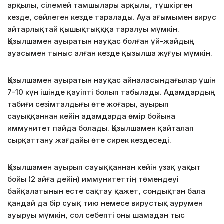
арқылы, сілемей тамшылары арқылы, түшкірген
кезде, сөйлеген кезде таралады. Ауа ағымымен вирус
айтарлықтай қышықтықққа таралуы мүмкін.
Қызылшамен ауыратын науқас болған үй-жайдың
ауасымен тыныс алған кезде қызылша жұғуы мүмкін.
Қызылшамен ауыратын науқас айналасындағылар үшін
7-10 күн ішінде қауіпті болып табылады. Адамдардың
табиғи сезімталдығы өте жоғары, ауырып
сауыққаннан кейін адамдарда өмір бойына
иммунитет пайда болады. Қызылшамен қайталап
сырқаттану жағдайы өте сирек кездеседі.
Қызылшамен ауырып сауыққаннан кейін ұзақ уақыт
бойы (2 айға дейін) иммунитеттің төмендеуі
байқалатынын есте сақтау қажет, сондықтан бала
қандай да бір суық тию немесе вирустық аурумен
ауыруы мүмкін, сол себепті оны шамадан тыс