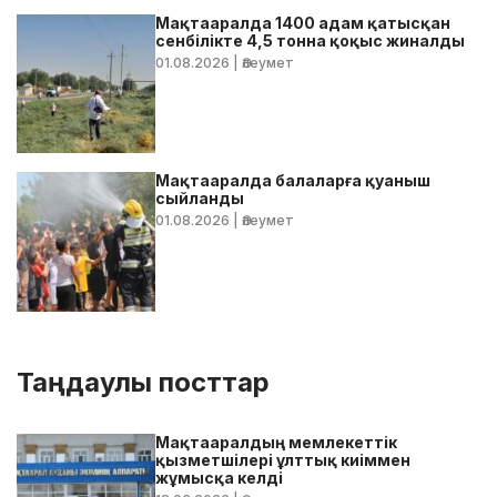
Мақтааралда 1400 адам қатысқан
сенбілікте 4,5 тонна қоқыс жиналды
01.08.2026
| Әлеумет
Мақтааралда балаларға қуаныш
сыйланды
01.08.2026
| Әлеумет
Таңдаулы посттар
Мақтааралдың мемлекеттік
қызметшілері ұлттық киіммен
жұмысқа келді