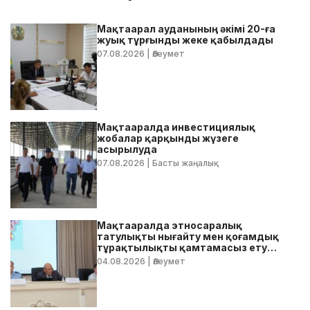
Мақтаарал ауданының әкімі 20-ға
жуық тұрғынды жеке қабылдады
07.08.2026
| Әлеумет
Мақтааралда инвестициялық
жобалар қарқынды жүзеге
асырылуда
07.08.2026
| Басты жаңалық
Мақтааралда этносаралық
татулықты нығайту мен қоғамдық
тұрақтылықты қамтамасыз ету
бойынша жедел кеңес өтті
04.08.2026
| Әлеумет