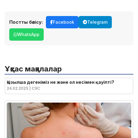
Постты бөлісу:
Facebook
Telegram
WhatsApp
Ұқсас мақалалар
Қызылша дегеніміз не және ол несімен қауіпті?
24.02.2025
| СЭС