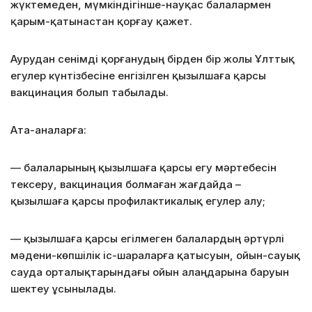
жүктемеден, мүмкіндігінше-науқас балалармен
қарым-қатынастан қорғау қажет.
Аурудан сенімді қорғанудың бірден бір жолы Ұлттық
егулер күнтізбесіне енгізілген қызылшаға қарсы
вакцинация болып табылады.
Ата-аналарға:
— балаларының қызылшаға қарсы егу мәртебесін
тексеру, вакцинация болмаған жағдайда –
қызылшаға қарсы профилактикалық егулер алу;
— қызылшаға қарсы егілмеген балалардың әртүрлі
мәдени-көпшілік іс-шараларға қатысуын, ойын-сауық
сауда орталықтарындағы ойын алаңдарына баруын
шектеу ұсынылады.