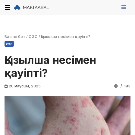
☰
Skip
to
content
Басты бет
/
СЭС
/
Қызылша несімен қауіпті?
сэс
Қызылша несімен
қауіпті?
20 маусым, 2025
193