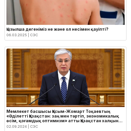
Қызылша дегеніміз не және ол несімен қауіпті?
06.03.2025
| СЭС
Мемлекет басшысы Қасым-Жомарт Тоқаевтың
«Әділетті Қазақстан: заң мен тәртіп, экономикалық
өсім, қоғамдық оптимизм» атты Қазақстан халқына
Жолдауы
02.09.2024
| СЭС