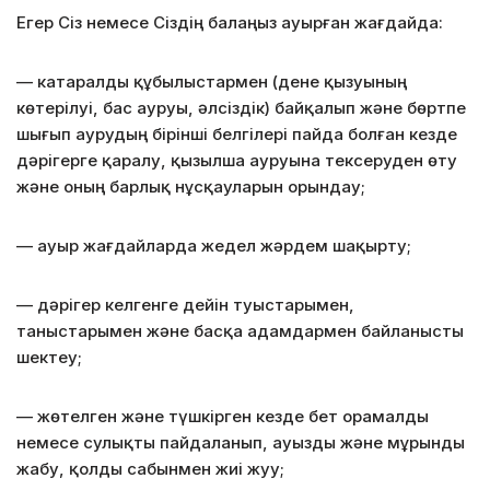
Егер Сіз немесе Сіздің балаңыз ауырған жағдайда:
— катаралды құбылыстармен (дене қызуының
көтерілуі, бас ауруы, әлсіздік) байқалып және бөртпе
шығып аурудың бірінші белгілері пайда болған кезде
дәрігерге қаралу, қызылша ауруына тексеруден өту
және оның барлық нұсқауларын орындау;
— ауыр жағдайларда жедел жәрдем шақырту;
— дәрігер келгенге дейін туыстарымен,
таныстарымен және басқа адамдармен байланысты
шектеу;
— жөтелген және түшкірген кезде бет орамалды
немесе сулықты пайдаланып, ауызды және мұрынды
жабу, қолды сабынмен жиі жуу;