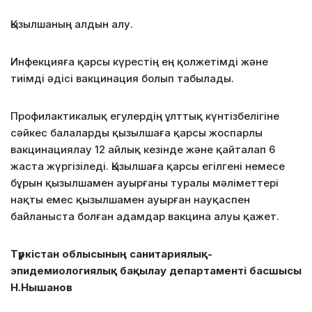
Қызылшаның алдын алу.
Инфекцияға қарсы күрестің ең қолжетімді және
тиімді әдісі вакцинация болып табылады.
Профилактикалық егулердің ұлттық күнтізбелігіне
сәйкес балаларды қызылшаға қарсы жоспарлы
вакцинациялау 12 айлық кезінде және қайталап 6
жаста жүргізіледі. Қызылшаға қарсы егілгені немесе
бұрын қызылшамен ауырғаны туралы мәліметтері
нақты емес қызылшамен ауырған науқаспен
байланыста болған адамдар вакцина алуы қажет.
Түркістан облысының санитариялық-
эпидемиологиялық бақылау департаменті басшысы
Н.Нышанов