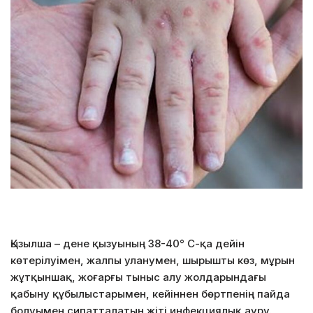
Қызылша – дене қызуының 38-40° С-қа дейін
көтерілуімен, жалпы уланумен, шырышты көз, мұрын
жұтқыншақ, жоғарғы тыныс алу жолдарындағы
қабыну құбылыстарымен, кейіннен бөртпенің пайда
болуымен сипатталатын жіті инфекциялық ауру.