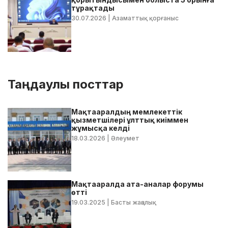
тұрақтады
30.07.2026
| Азаматтық қорғаныс
Таңдаулы посттар
Мақтааралдың мемлекеттік
қызметшілері ұлттық киіммен
жұмысқа келді
18.03.2026
| Әлеумет
Мақтааралда ата-аналар форумы
өтті
19.03.2025
| Басты жаңалық