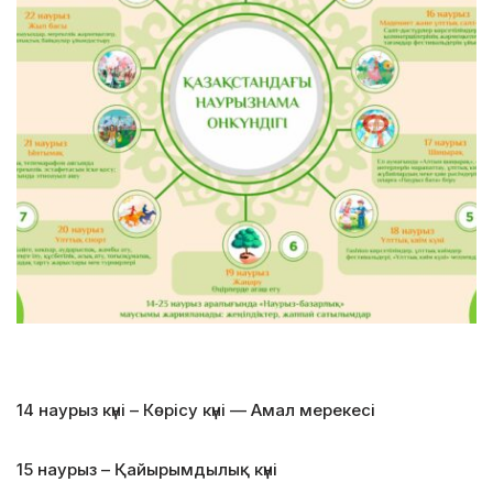
14 наурыз күні – Көрісу күні — Амал мерекесі
15 наурыз – Қайырымдылық күні