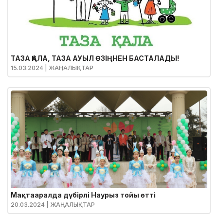
ТАЗА ҚАЛА, ТАЗА АУЫЛ ӨЗІҢНЕН БАСТАЛАДЫ!
15.03.2024
| ЖАҢАЛЫҚТАР
Мақтааралда дүбірлі Наурыз тойы өтті
20.03.2024
| ЖАҢАЛЫҚТАР