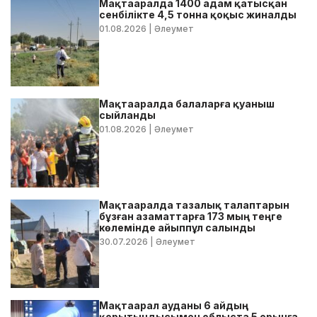
Мақтааралда 1400 адам қатысқан
сенбілікте 4,5 тонна қоқыс жиналды
01.08.2026
| Әлеумет
Мақтааралда балаларға қуаныш
сыйланды
01.08.2026
| Әлеумет
Мақтааралда тазалық талаптарын
бұзған азаматтарға 173 мың теңге
көлемінде айыппұл салынды
30.07.2026
| Әлеумет
Мақтаарал ауданы 6 айдың
қорытындысымен облыста 5 орынға