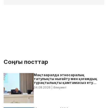
Соңғы посттар
Мақтааралда этносаралық
татулықты нығайту мен қоғамдық
тұрақтылықты қамтамасыз ету
бойынша жедел кеңес өтті
04.08.2026
| Әлеумет