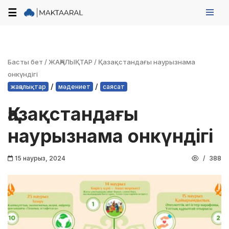
☰
Skip
to
content
Басты бет
/
ЖАҢАЛЫҚТАР
/
Қазақстандағы наурызнама
онкүндігі
/
/
жаңалықтар
мәдениет
саясат
Қазақстандағы
наурызнама онкүндігі
15 наурыз, 2024
388