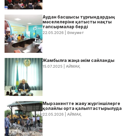
Аудан басшысы тұрғындардың
мәселелеріне қатысты нақты
тапсырмалар берді
22.05.2026
| Әлеумет
Жамбылға жаңа әкім сайланды
15.07.2025
| АЙМАҚ
Мырзакентте жаяу жүргіншілерге
қолайлы орта қалыптастырылуда
22.05.2026
| АЙМАҚ