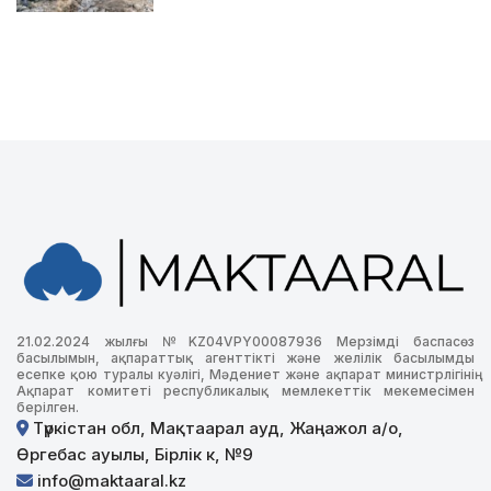
21.02.2024 жылғы №KZ04VPY00087936 Мерзімді баспасөз
басылымын, ақпараттық агенттікті және желілік басылымды
есепке қою туралы куәлігі, Мәдениет және ақпарат министрлігінің
Ақпарат комитеті республикалық мемлекеттік мекемесімен
берілген.
Түркістан обл, Мақтаарал ауд, Жаңажол а/о,
Өргебас ауылы, Бірлік к, №9
info@maktaaral.kz