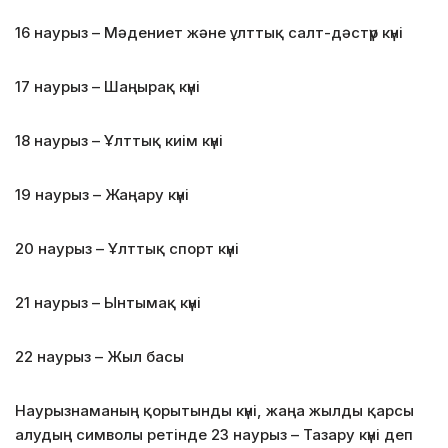
16 наурыз – Мәдениет және ұлттық салт-дәстүр күні
17
наурыз – Шаңырақ күні
18 наурыз – Ұлттық киім күні
19 наурыз – Жаңару күні
20 наурыз – Ұлттық спорт күні
21 наурыз – Ынтымақ күні
22 наурыз – Жыл басы
Наурызнаманың қорытынды күні, жаңа жылды қарсы
алудың символы ретінде 23 наурыз – Тазару күні деп