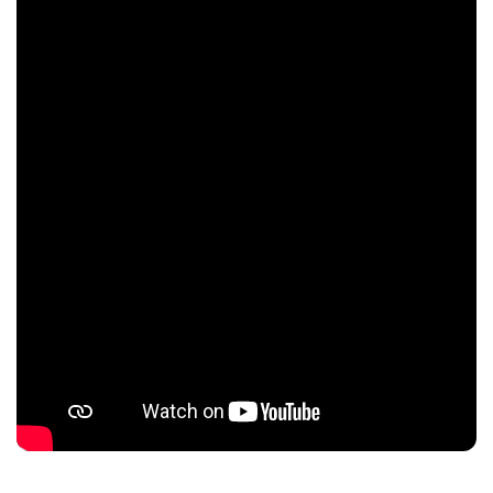
Post Views: 166
Постты бөлісу:
Facebook
Telegram
WhatsApp