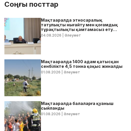
Соңғы посттар
Мақтааралда этносаралық
татулықты нығайту мен қоғамдық
тұрақтылықты қамтамасыз ету
бойынша жедел кеңес өтті
04.08.2026
| Әлеумет
Мақтааралда 1400 адам қатысқан
сенбілікте 4,5 тонна қоқыс жиналды
01.08.2026
| Әлеумет
Мақтааралда балаларға қуаныш
сыйланды
01.08.2026
| Әлеумет