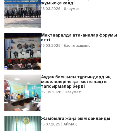
жұмысқа келді
18.03.2026
| Әлеумет
Мақтааралда ата-аналар форумы
өтті
19.03.2025
| Басты жаңалық
Аудан басшысы тұрғындардың
мәселелеріне қатысты нақты
тапсырмалар берді
22.05.2026
| Әлеумет
Жамбылға жаңа әкім сайланды
15.07.2025
| АЙМАҚ