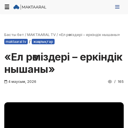
☰
Skip
to
content
Басты бет
/
MAKTAARAL TV
/
«Ел рәміздері – еркіндік нышаны»
/
maktaaral tv
жаңалықтар
«Ел рәміздері – еркіндік
нышаны»
4 маусым, 2026
165