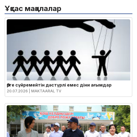
Ұқсас мақалалар
Өрге сүйремейтін дәстүрлі емес діни ағымдар
20.07.2026
| MAKTAARAL TV