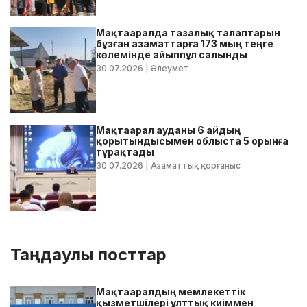
Мақтааралда тазалық талаптарын
бұзған азаматтарға 173 мың теңге
көлемінде айыппұл салынды
30.07.2026
| Әлеумет
Мақтаарал ауданы 6 айдың
қорытындысымен облыста 5 орынға
тұрақтады
30.07.2026
| Азаматтық қорғаныс
Таңдаулы посттар
Мақтааралдың мемлекеттік
қызметшілері ұлттық киіммен