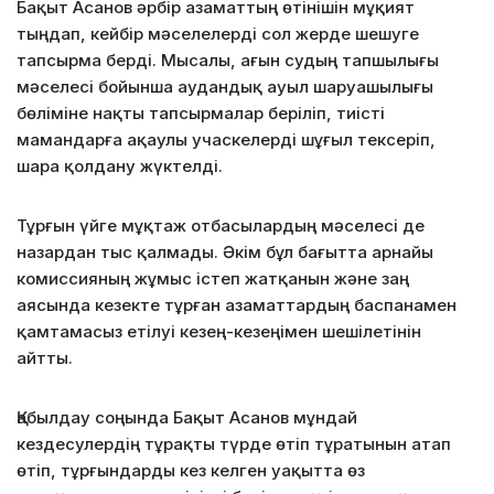
Бақыт Асанов әрбір азаматтың өтінішін мұқият
тыңдап, кейбір мәселелерді сол жерде шешуге
тапсырма берді. Мысалы, ағын судың тапшылығы
мәселесі бойынша аудандық ауыл шаруашылығы
бөліміне нақты тапсырмалар беріліп, тиісті
мамандарға ақаулы учаскелерді шұғыл тексеріп,
шара қолдану жүктелді.
Тұрғын үйге мұқтаж отбасылардың мәселесі де
назардан тыс қалмады. Әкім бұл бағытта арнайы
комиссияның жұмыс істеп жатқанын және заң
аясында кезекте тұрған азаматтардың баспанамен
қамтамасыз етілуі кезең-кезеңімен шешілетінін
айтты.
Қабылдау соңында Бақыт Асанов мұндай
кездесулердің тұрақты түрде өтіп тұратынын атап
өтіп, тұрғындарды кез келген уақытта өз