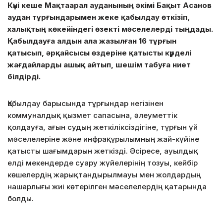
Күні кеше Мақтаарал ауданының әкімі Бақыт Асанов
аудан тұрғындарымен жеке қабылдау өткізіп,
халықтың көкейіндегі өзекті мәселелерді тыңдады.
Қабылдауға алдын ала жазылған 16 тұрғын
қатысып, әрқайсысы өздеріне қатысты күрделі
жағдайларды ашық айтып, шешім табуға ниет
білдірді.
Қабылдау барысында тұрғындар негізінен
коммуналдық қызмет сапасына, әлеуметтік
қолдауға, ағын судың жеткіліксіздігіне, тұрғын үй
мәселелеріне және инфрақұрылымның жай-күйіне
қатысты шағымдарын жеткізді. Әсіресе, ауылдық
елді мекендерде суару жүйелерінің тозуы, кейбір
көшелердің жарықтандырылмауы мен жолдардың
нашарлығы жиі көтерілген мәселелердің қатарында
болды.