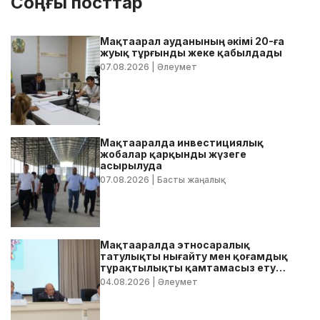
Соңғы посттар
Мақтаарал ауданының әкімі 20-ға
жуық тұрғынды жеке қабылдады
07.08.2026
| Әлеумет
Мақтааралда инвестициялық
жобалар қарқынды жүзеге
асырылуда
07.08.2026
| Басты жаңалық
Мақтааралда этносаралық
татулықты нығайту мен қоғамдық
тұрақтылықты қамтамасыз ету
бойынша жедел кеңес өтті
04.08.2026
| Әлеумет