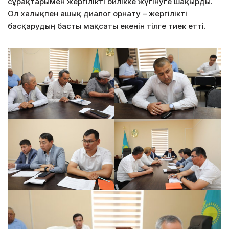
сұрақтарымен жергілікті билікке жүгінуге шақырды.
Ол халықпен ашық диалог орнату – жергілікті
басқарудың басты мақсаты екенін тілге тиек етті.