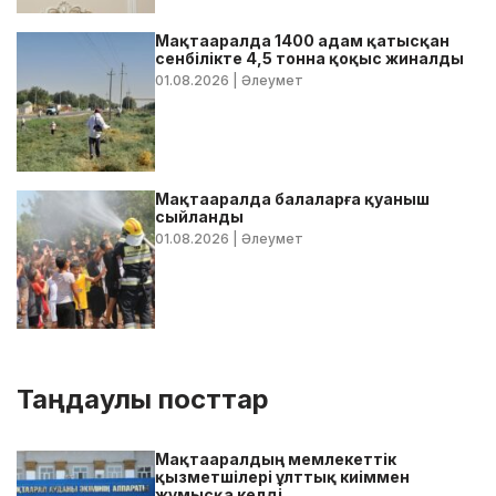
Мақтааралда 1400 адам қатысқан
сенбілікте 4,5 тонна қоқыс жиналды
01.08.2026
| Әлеумет
Мақтааралда балаларға қуаныш
сыйланды
01.08.2026
| Әлеумет
Таңдаулы посттар
Мақтааралдың мемлекеттік
қызметшілері ұлттық киіммен
жұмысқа келді