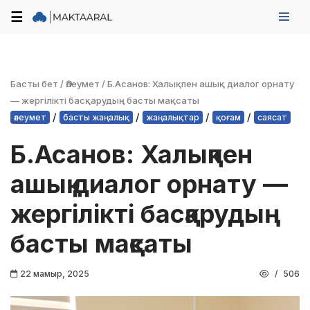
☰
Skip
to
content
Басты бет
/
Әлеумет
/
Б.Асанов: Халықпен ашық диалог орнату
— жергілікті басқарудың басты мақсаты
/
/
/
/
әлеумет
басты жаңалық
жаңалықтар
қоғам
саясат
Б.Асанов: Халықпен
ашық диалог орнату —
жергілікті басқарудың
басты мақсаты
22 мамыр, 2025
506