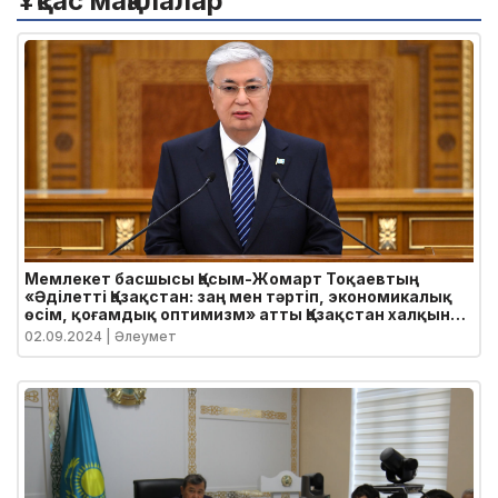
Ұқсас мақалалар
Мемлекет басшысы Қасым-Жомарт Тоқаевтың
«Әділетті Қазақстан: заң мен тәртіп, экономикалық
өсім, қоғамдық оптимизм» атты Қазақстан халқына
Жолдауы
02.09.2024
| Әлеумет