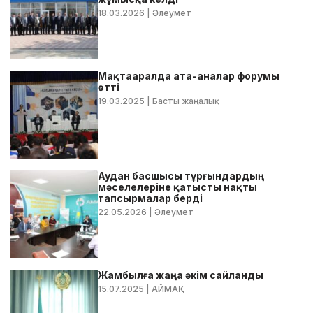
18.03.2026
| Әлеумет
Мақтааралда ата-аналар форумы
өтті
19.03.2025
| Басты жаңалық
Аудан басшысы тұрғындардың
мәселелеріне қатысты нақты
тапсырмалар берді
22.05.2026
| Әлеумет
Жамбылға жаңа әкім сайланды
15.07.2025
| АЙМАҚ