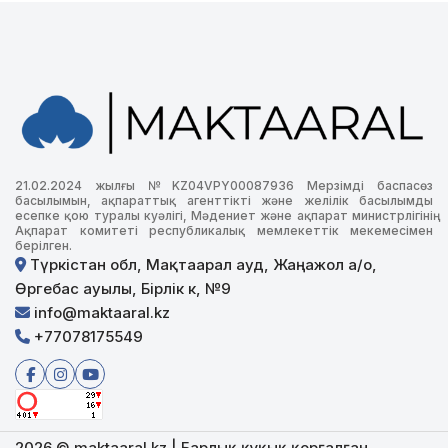
21.02.2024 жылғы №KZ04VPY00087936 Мерзімді баспасөз
басылымын, ақпараттық агенттікті және желілік басылымды
есепке қою туралы куәлігі, Мәдениет және ақпарат министрлігінің
Ақпарат комитеті республикалық мемлекеттік мекемесімен
берілген.
Түркістан обл, Мақтаарал ауд, Жаңажол а/о,
Өргебас ауылы, Бірлік к, №9
info@maktaaral.kz
+77078175549
2026 © maktaaral.kz | Барлық құқық қорғалған.