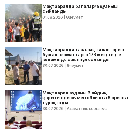
Мақтааралда балаларға қуаныш
сыйланды
01.08.2026
| Әлеумет
Мақтааралда тазалық талаптарын
бұзған азаматтарға 173 мың теңге
көлемінде айыппұл салынды
30.07.2026
| Әлеумет
Мақтаарал ауданы 6 айдың
қорытындысымен облыста 5 орынға
тұрақтады
30.07.2026
| Азаматтық қорғаныс