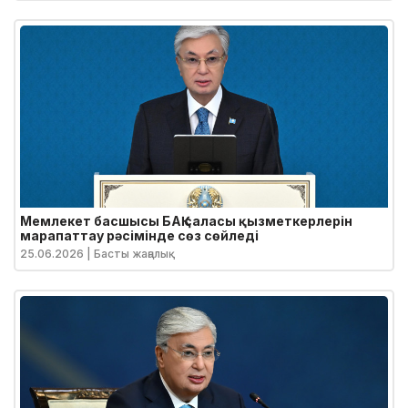
Мемлекет басшысы БАҚ саласы қызметкерлерін
марапаттау рәсімінде сөз сөйледі
25.06.2026
| Басты жаңалық