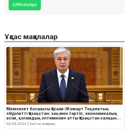
WhatsApp
Ұқсас мақалалар
Мемлекет басшысы Қасым-Жомарт Тоқаевтың
«Әділетті Қазақстан: заң мен тәртіп, экономикалық
өсім, қоғамдық оптимизм» атты Қазақстан халқына
Жолдауы
02.09.2024
| Басты жаңалық