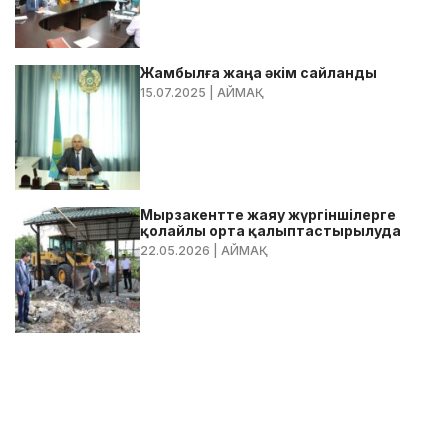
Жамбылға жаңа әкім сайланды
15.07.2025
| АЙМАҚ
Мырзакентте жаяу жүргіншілерге
қолайлы орта қалыптастырылуда
22.05.2026
| АЙМАҚ