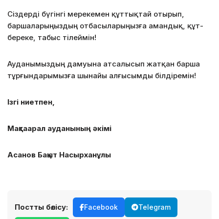
Сіздерді бүгінгі мерекемен құттықтай отырып,
баршаларыңыздың отбасыларыңызға амандық, құт-
береке, табыс тілеймін!
Ауданымыздың дамуына атсалысып жатқан барша
тұрғындарымызға шынайы алғысымды білдіремін!
Ізгі ниетпен,
Мақтаарал ауданының әкімі
Асанов Бақыт Насырханұлы
Постты бөлісу:
Facebook
Telegram