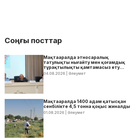
Соңғы посттар
Мақтааралда этносаралық
татулықты нығайту мен қоғамдық
тұрақтылықты қамтамасыз ету
бойынша жедел кеңес өтті
04.08.2026
| Әлеумет
Мақтааралда 1400 адам қатысқан
сенбілікте 4,5 тонна қоқыс жиналды
01.08.2026
| Әлеумет