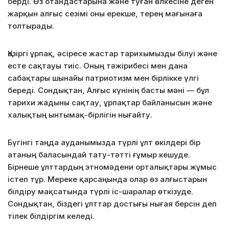
берді. Өз отандастарына және туған өлкесіне деген
жарқын алғыс сезімі оны ерекше, терең мағынаға
толтырады.
Қазіргі ұрпақ, әсіресе жастар тарихымызды білуі және
есте сақтауы тиіс. Оның тәжірибесі мен дана
сабақтары шынайы патриотизм мен бірлікке үлгі
береді. Сондықтан, Алғыс күнінің басты мәні — бұл
тарихи жадыны сақтау, ұрпақтар байланысын және
халықтың ынтымақ-бірлігін нығайту.
Бүгінгі таңда ауданымызда түрлі ұлт өкілдері бір
атаның баласындай тату-тәтті ғұмыр кешуде.
Бірнеше ұлттардың этномәдени орталықтары жұмыс
істеп тұр. Мереке қарсаңында олар өз алғыстарын
білдіру мақсатында түрлі іс-шаралар өткізуде.
Сондықтан, біздегі ұлттар достығы нығая берсін деп
тілек білдіргім келеді.