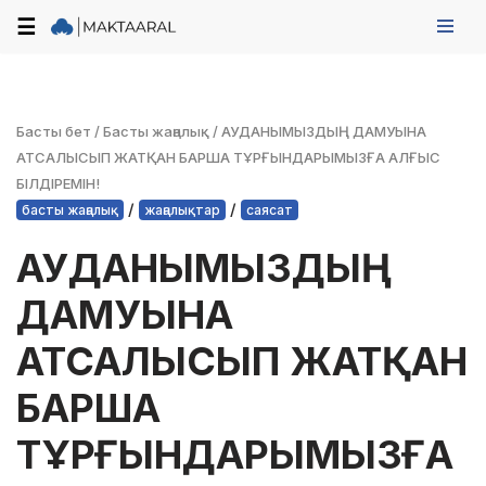
☰
Skip
to
content
Басты бет
/
Басты жаңалық
/
АУДАНЫМЫЗДЫҢ ДАМУЫНА
АТСАЛЫСЫП ЖАТҚАН БАРША ТҰРҒЫНДАРЫМЫЗҒА АЛҒЫС
БІЛДІРЕМІН!
/
/
басты жаңалық
жаңалықтар
саясат
АУДАНЫМЫЗДЫҢ
ДАМУЫНА
АТСАЛЫСЫП ЖАТҚАН
БАРША
ТҰРҒЫНДАРЫМЫЗҒА