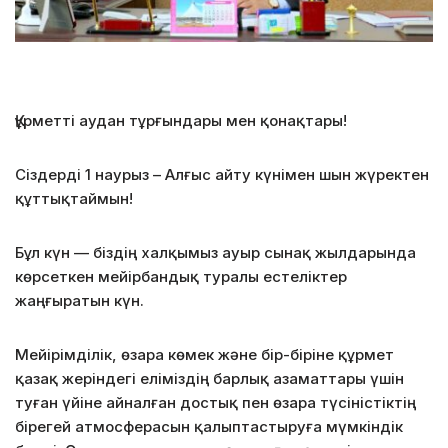
Құрметті аудан тұрғындары мен қонақтары!
Сіздерді 1 наурыз – Алғыс айту күнімен шын жүректен
құттықтаймын!
Бұл күн — біздің халқымыз ауыр сынақ жылдарында
көрсеткен мейірбандық туралы естеліктер
жаңғыратын күн.
Мейірімділік, өзара көмек және бір-біріне құрмет
қазақ жеріндегі еліміздің барлық азаматтары үшін
туған үйіне айналған достық пен өзара түсіністіктің
бірегей атмосферасын қалыптастыруға мүмкіндік