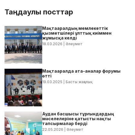
Таңдаулы посттар
Мақтааралдың мемлекеттік
қызметшілері ұлттық киіммен
жұмысқа келді
18.03.2026
| Әлеумет
Мақтааралда ата-аналар форумы
өтті
19.03.2025
| Басты жаңалық
Аудан басшысы тұрғындардың
мәселелеріне қатысты нақты
тапсырмалар берді
22.05.2026
| Әлеумет