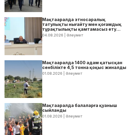
Мақтааралда этносаралық
татулықты нығайту мен қоғамдық
тұрақтылықты қамтамасыз ету
бойынша жедел кеңес өтті
04.08.2026
| Әлеумет
Мақтааралда 1400 адам қатысқан
сенбілікте 4,5 тонна қоқыс жиналды
01.08.2026
| Әлеумет
Мақтааралда балаларға қуаныш
сыйланды
01.08.2026
| Әлеумет