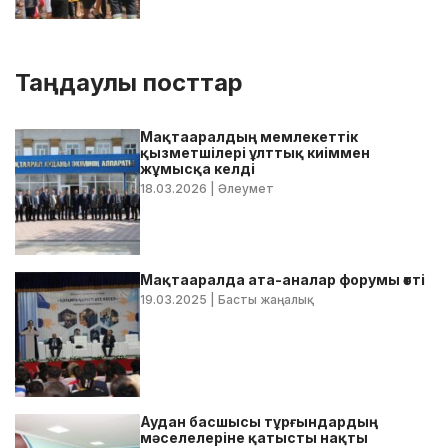
Таңдаулы посттар
Мақтааралдың мемлекеттік
қызметшілері ұлттық киіммен
жұмысқа келді
18.03.2026
| Әлеумет
Мақтааралда ата-аналар форумы өтті
19.03.2025
| Басты жаңалық
Аудан басшысы тұрғындардың
мәселелеріне қатысты нақты