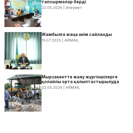
тапсырмалар берді
22.05.2026
| Әлеумет
Жамбылға жаңа әкім сайланды
15.07.2025
| АЙМАҚ
Мырзакентте жаяу жүргіншілерге
қолайлы орта қалыптастырылуда
22.05.2026
| АЙМАҚ