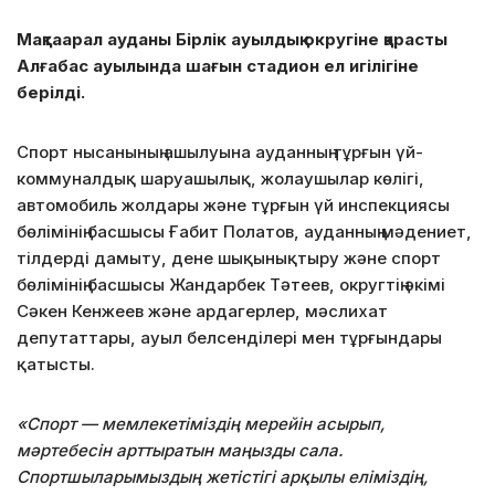
Мақтаарал ауданы Бірлік ауылдық округіне қарасты
Алғабас ауылында шағын стадион ел игілігіне
берілді.
Спорт нысанының ашылуына ауданның тұрғын үй-
коммуналдық шаруашылық, жолаушылар көлігі,
автомобиль жолдары және тұрғын үй инспекциясы
бөлімінің басшысы Ғабит Полатов, ауданның мәдениет,
тілдерді дамыту, дене шықынықтыру және спорт
бөлімінің басшысы Жандарбек Тәтеев, округтің әкімі
Сәкен Кенжеев және ардагерлер, мәслихат
депутаттары, ауыл белсенділері мен тұрғындары
қатысты.
«Спорт — мемлекетіміздің мерейін асырып,
мәртебесін арттыратын маңызды сала.
Спортшыларымыздың жетістігі арқылы еліміздің,