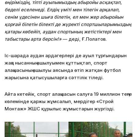
өңіріміздің, тіпті ауылымыздың абыройы асқақтап,
беделі еселенеді. Елдің үміті мен тілегін арқалап,
сенім үдесінен шыға білетін, ел мен жер абыройын
қорғай білетін білекті де жүректі спортшыларымыздың
қатары көбейіп, аудан спортының жетістіктері мен
табыстары арта берсін!»
— деді, Ғ.Полатов.
Іс-шарада аудан ардагерлері де ауыл тұрғындарын
жаңа нысанның ашылуымен құттықтап, спорт
алаңшасының ашылуы аясында өтіп жатқан футбол
жарысына қатысушыларға сәттілік тіледі.
Айта кетейік, спорт алаңшасын салуға 19 миллион теңге
көлемінде қаржы жұмсалып, мердігер «Строй
Монтаж» ЖШС құрылыс жұмыстарын жүргізді.