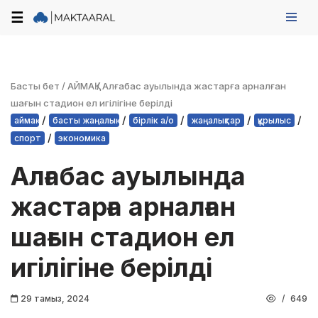
☰
Skip
to
content
Басты бет
/
АЙМАҚ
/
Алғабас ауылында жастарға арналған
шағын стадион ел игілігіне берілді
/
/
/
/
/
аймақ
басты жаңалық
бірлік а/о
жаңалықтар
құрылыс
/
спорт
экономика
Алғабас ауылында
жастарға арналған
шағын стадион ел
игілігіне берілді
29 тамыз, 2024
649