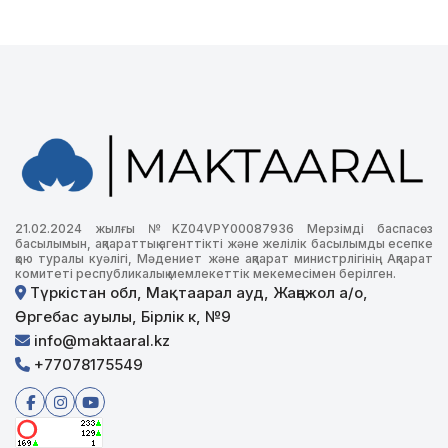
21.02.2024 жылғы №KZ04VPY00087936 Мерзімді баспасөз
басылымын, ақпараттық агенттікті және желілік басылымды есепке
қою туралы куәлігі, Мәдениет және ақпарат министрлігінің Ақпарат
комитеті республикалық мемлекеттік мекемесімен берілген.
Түркістан обл, Мақтаарал ауд, Жаңажол а/о,
Өргебас ауылы, Бірлік к, №9
info@maktaaral.kz
+77078175549