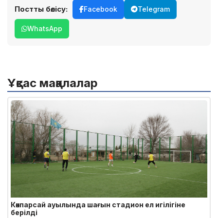
Постты бөлісу:
Facebook
Telegram
WhatsApp
Ұқсас мақалалар
Көкпарсай ауылында шағын стадион ел игілігіне
берілді