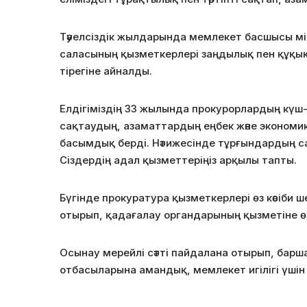
Тәуелсіздік жылдарында мемлекет басшысы м
саласының қызметкерлері заңдылық пен құқық
тірегіне айналды.
Елдігіміздің 33 жылында прокурорлардың күш-
сақтаудың, азаматтардың еңбек және эконом
басымдық берді. Нәтижесінде тұрғындардың сала
Сіздердің адал қызметтеріңіз арқылы тапты.
Бүгінде прокуратура қызметкерлері өз кәсіби ш
отырып, қадағалау органдарының қызметіне өз
Осынау мерейлі сәтті пайдалана отырып, барш
отбасыларына амандық, мемлекет игілігі үшін 