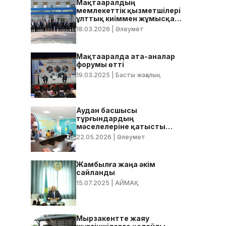
Мақтааралдың
мемлекеттік қызметшілері
ұлттық киіммен жұмысқа
келді
18.03.2026
| Әлеумет
Мақтааралда ата-аналар
форумы өтті
19.03.2025
| Басты жаңалық
Аудан басшысы
тұрғындардың
мәселелеріне қатысты
нақты тапсырмалар берді
22.05.2026
| Әлеумет
Жамбылға жаңа әкім
сайланды
15.07.2025
| АЙМАҚ
Мырзакентте жаяу