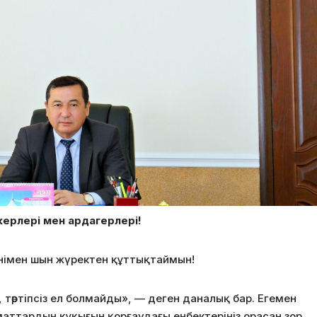
ерлері мен ардагерлері!
күнімен шын жүректен құттықтаймын!
 тәртіпсіз ел болмайды», — деген даналық бар. Егемен
аматтардың құқығын қорғаудағы еңбектеріңіз орасан зор.