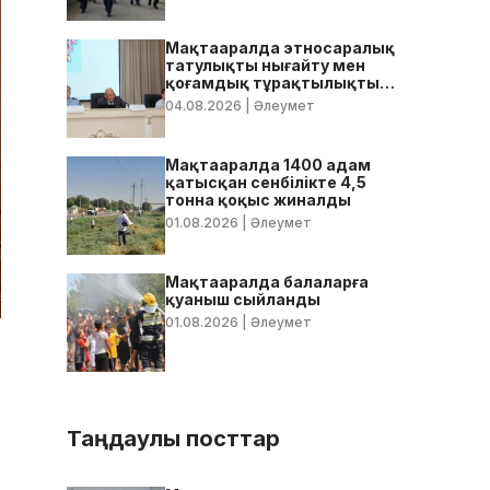
Мақтааралда этносаралық
татулықты нығайту мен
қоғамдық тұрақтылықты
қамтамасыз ету бойынша
04.08.2026
| Әлеумет
жедел кеңес өтті
Мақтааралда 1400 адам
қатысқан сенбілікте 4,5
тонна қоқыс жиналды
01.08.2026
| Әлеумет
Мақтааралда балаларға
қуаныш сыйланды
01.08.2026
| Әлеумет
Таңдаулы посттар