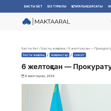
БАСТЫ БЕТ
БІЗ ТУРАЛЫ
ҚҰПИЯЛЫҚ САЯСАТЫ
Ж
Skip
to
content
Басты бет
/
Басты жаңалық
/
6 желтоқсан — Прокуратур
/
/
басты жаңалық
жаңалықтар
саясат
6 желтоқсан — Прокурату
6 желтоқсан, 2024