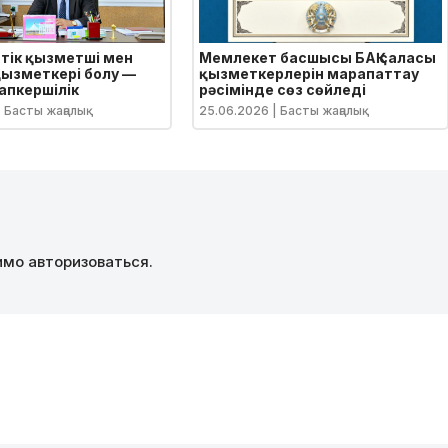
тік қызметші мен
Мемлекет басшысы БАҚ саласы
ызметкері болу —
қызметкерлерін марапаттау
апкершілік
рәсімінде сөз сөйледі
 Басты жаңалық
25.06.2026
| Басты жаңалық
димо
авторизоваться
.