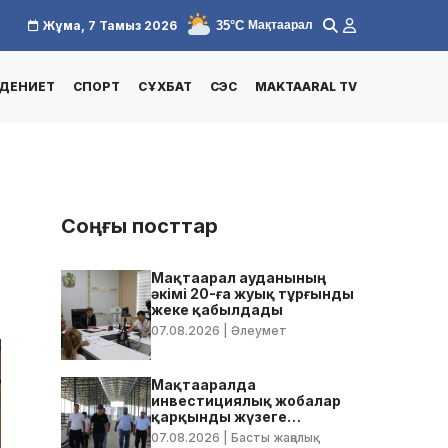
35°C
Жұма, 7 Тамыз 2026
Мақтаарал
ДЕНИЕТ
СПОРТ
СҰХБАТ
СЭС
MAKTAARAL TV
Соңғы посттар
Мақтаарал ауданының
әкімі 20-ға жуық тұрғынды
3
жеке қабылдады
07.08.2026
| Әлеумет
Мақтааралда
инвестициялық жобалар
қарқынды жүзеге
асырылуда
07.08.2026
| Басты жаңалық