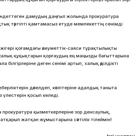
індеттеген дамудың даңғыл жолында прокуратура
тық тәртіпті қамтамасыз етуде мемлекеттің сенімді
жігері қоғамдағы әлеуметтік-саяси тұрақтылықты
икалық құқықтарын қорғаудың ең маңызды бағыттарына
 білгірлеріне деген сенімі артып, халық әділдікті
еберліктерін дәлелдеп, кәсіптеріне адалдық таныта
 үлестерін қосып келеді.
а прокуратура қызметкерлеріне зор денсаулық,
атқарып жатқан жұмыстарына сәттілік тілеймін!