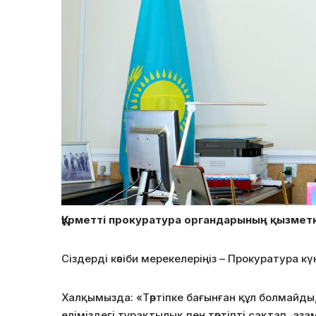
Құрметті прокуратура органдарының қызметк
Сіздерді кәсіби мерекелеріңіз – Прокуратура 
Халқымызда: «Тәртіпке бағынған құл болмайды,
еліміздегі тұрақтылық пен тәртіпті сақтап, аз