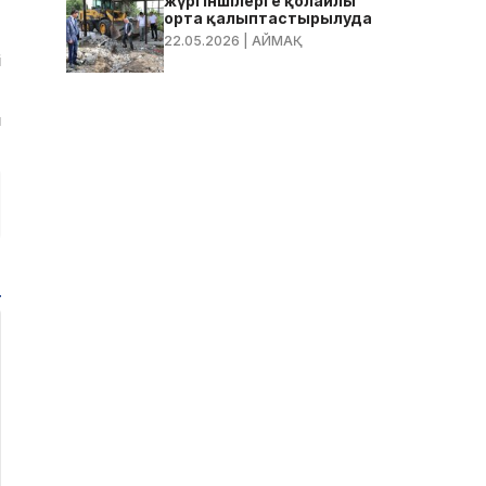
,
жүргіншілерге қолайлы
орта қалыптастырылуда
22.05.2026
| АЙМАҚ
і
ы