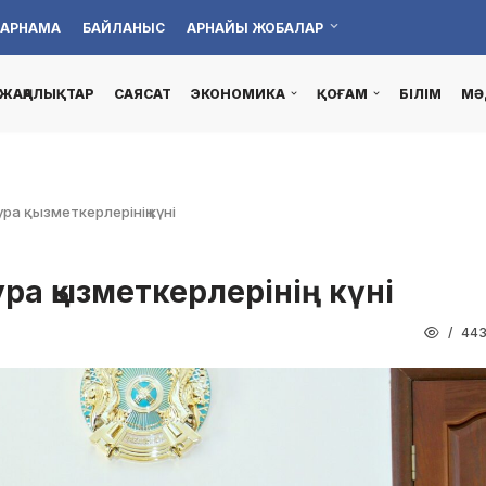
АРНАМА
БАЙЛАНЫС
АРНАЙЫ ЖОБАЛАР
ЖАҢАЛЫҚТАР
САЯСАТ
ЭКОНОМИКА
ҚОҒАМ
БІЛІМ
МӘ
а қызметкерлерінің күні
ра қызметкерлерінің күні
44