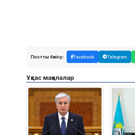
Постты бөлісу:
Facebook
Telegram
Ұқсас мақалалар