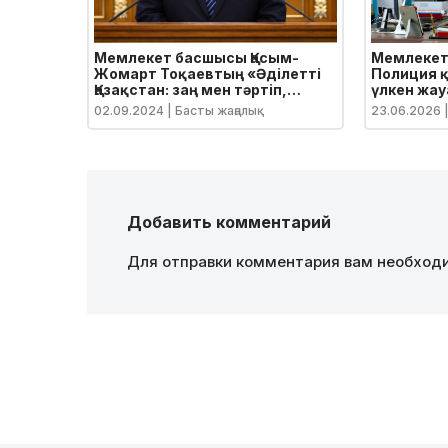
Мемлекет басшысы Қасым-
Мемлекет
Жомарт Тоқаевтың «Әділетті
Полиция қ
Қазақстан: заң мен тәртіп,
үлкен жау
экономикалық өсім, қоғамдық
02.09.2024
| Басты жаңалық
23.06.2026
|
оптимизм» атты Қазақстан
халқына Жолдауы
Добавить комментарий
Для отправки комментария вам необхо