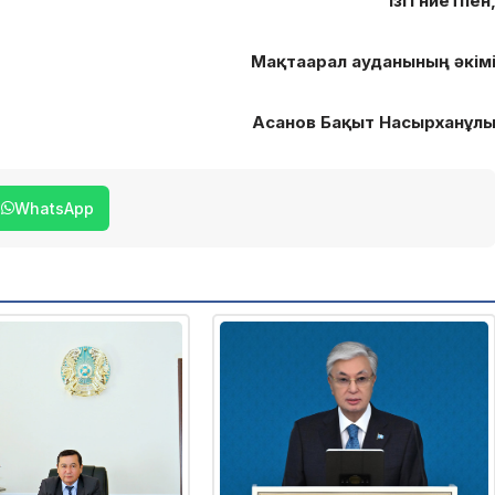
Ізгі ниетпен
Мақтаарал ауданының әкім
Асанов Бақыт Насырханұл
WhatsApp