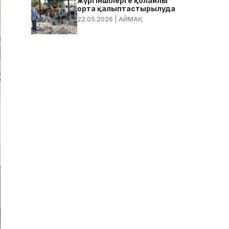
жүргіншілерге қолайлы
орта қалыптастырылуда
22.05.2026
| АЙМАҚ