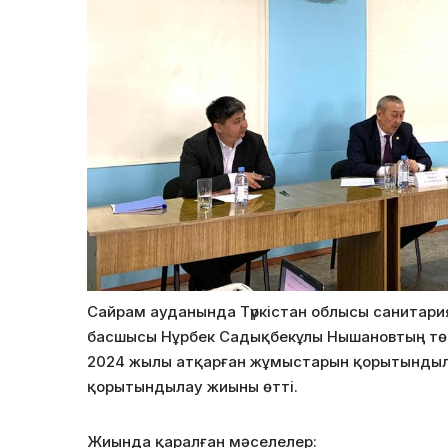
Сайрам ауданында Түркістан облысы санитар
басшысы Нұрбек Садықбекұлы Нышановтың т
2024 жылы атқарған жұмыстарын қорытындыла
қорытындылау жиыны өтті.
Жиында қаралған мәселелер: