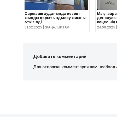
Сарыағаш ауданында кезекті
Мақтаара
жылды қорытындылау жиыны
денсаулығ
өткізілді
кеңесінің
01.02.2025
| ЖАҢАЛЫҚТАР
24.06.2025
Добавить комментарий
Для отправки комментария вам необхо