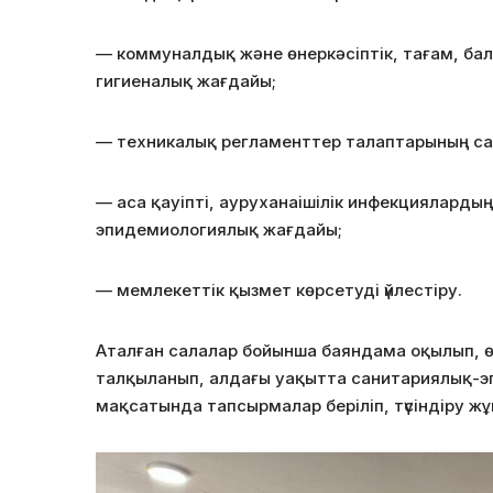
—
коммуналдық және өнеркәсіптік, тағам, бал
гигиеналық жағдайы;
— техникалық регламенттер талаптарының са
— аса қауіпті, ауруханаішілік инфекциялард
эпидемиологиялық жағдайы;
— мемлекеттік қызмет көрсетуді үйлестіру.
Аталған салалар бойынша баяндама оқылып, 
талқыланып, алдағы уақытта санитариялық-э
мақсатында тапсырмалар беріліп, түсіндіру ж