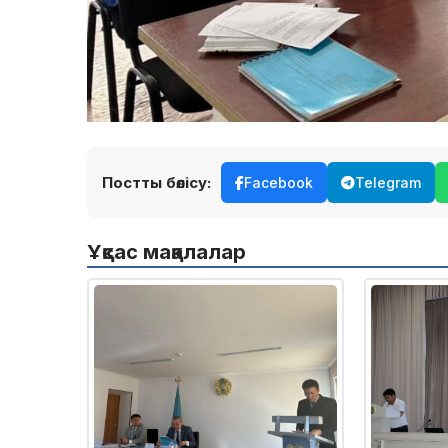
Постты бөлісу:
Facebook
Telegram
Ұқсас мақалалар