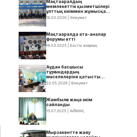
Мақтааралдың
мемлекеттік қызметшілері
ұлттық киіммен жұмысқа
келді
18.03.2026
| Әлеумет
Мақтааралда ата-аналар
форумы өтті
19.03.2025
| Басты жаңалық
Аудан басшысы
тұрғындардың
мәселелеріне қатысты
нақты тапсырмалар берді
22.05.2026
| Әлеумет
Жамбылға жаңа әкім
сайланды
15.07.2025
| АЙМАҚ
Мырзакентте жаяу