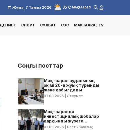
35°C
Жұма, 7 Тамыз 2026
Мақтаарал
ДЕНИЕТ
СПОРТ
СҰХБАТ
СЭС
MAKTAARAL TV
Соңғы посттар
Мақтаарал ауданының
әкімі 20-ға жуық тұрғынды
2
жеке қабылдады
07.08.2026
| Әлеумет
Мақтааралда
инвестициялық жобалар
қарқынды жүзеге
асырылуда
07.08.2026
| Басты жаңалық