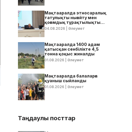
Мақтааралда этносаралық
татулықты нығайту мен
қоғамдық тұрақтылықты
қамтамасыз ету бойынша
04.08.2026
| Әлеумет
жедел кеңес өтті
Мақтааралда 1400 адам
қатысқан сенбілікте 4,5
тонна қоқыс жиналды
01.08.2026
| Әлеумет
Мақтааралда балаларға
қуаныш сыйланды
01.08.2026
| Әлеумет
Таңдаулы посттар