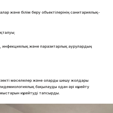
алар және білім беру объектілерінің санитариялық-
қталуы;
ың, инфекциялық және паразитарлық аурулардың
өзекті мәселелер және оларды шешу жолдары
пидемиологиялық бақылауды одан әрі күшейту
ұмыстарын күшейтуді тапсырды.