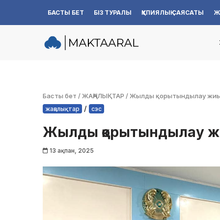
БАСТЫ БЕТ
БІЗ ТУРАЛЫ
ҚҰПИЯЛЫҚ САЯСАТЫ
Ж
Skip
to
content
Басты бет
/
ЖАҢАЛЫҚТАР
/
Жылды қорытындылау жиы
/
жаңалықтар
сэс
Жылды қорытындылау ж
13 ақпан, 2025