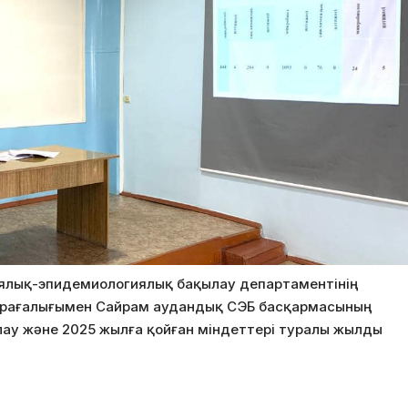
иялық-эпидемиологиялық бақылау департаментінің
өрағалығымен Сайрам аудандық СЭБ басқармасының
у және 2025 жылға қойған міндеттері туралы жылды