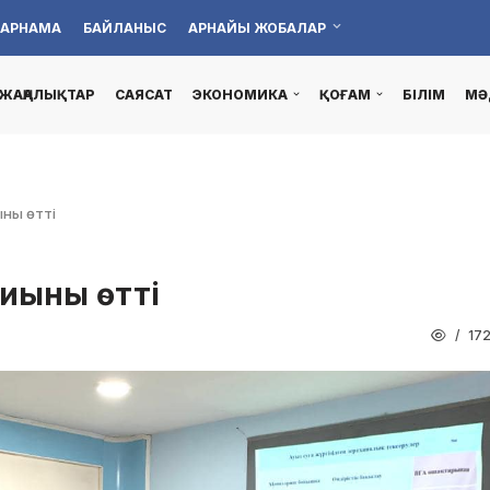
АРНАМА
БАЙЛАНЫС
АРНАЙЫ ЖОБАЛАР
ЖАҢАЛЫҚТАР
САЯСАТ
ЭКОНОМИКА
ҚОҒАМ
БІЛІМ
МӘ
ны өтті
иыны өтті
17