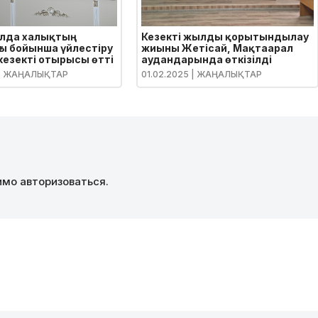
лда халықтың
Кезекті жылды қорытындылау
ы бойынша үйлестіру
жиыны Жетісай, Мақтаарал
 кезекті отырысы өтті
аудандарында өткізілді
| ЖАҢАЛЫҚТАР
01.02.2025
| ЖАҢАЛЫҚТАР
димо
авторизоваться
.