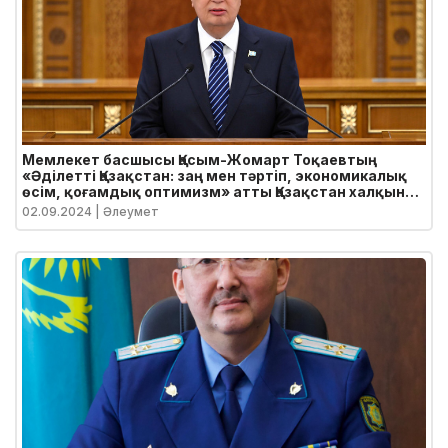
Мемлекет басшысы Қасым-Жомарт Тоқаевтың
«Әділетті Қазақстан: заң мен тәртіп, экономикалық
өсім, қоғамдық оптимизм» атты Қазақстан халқына
Жолдауы
02.09.2024
| Әлеумет