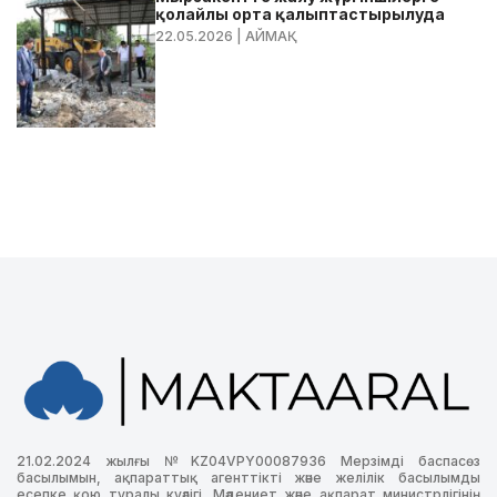
қолайлы орта қалыптастырылуда
22.05.2026
| АЙМАҚ
21.02.2024 жылғы №KZ04VPY00087936 Мерзімді баспасөз
басылымын, ақпараттық агенттікті және желілік басылымды
есепке қою туралы куәлігі, Мәдениет және ақпарат министрлігінің