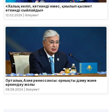
«Халық келіп, кеткенді емес, қиылып қызмет
еткенді сыйлайды»
12.02.2026
| Әлеумет
Орталық Азия ренессансы: орнықты даму және
өркендеу жолы
08.08.2024
| Әлеумет