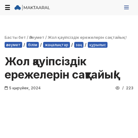
☰
Skip
to
content
Басты бет
/
Әлеумет
/
Жол қауіпсіздік ережелерін сақтайық!
/
/
/
/
әлеумет
білім
жаңалықтар
заң
құрылыс
Жол қауіпсіздік
ережелерін сақтайық!
5 қырүйек, 2024
223