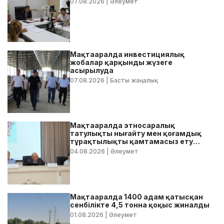
07.08.2026
| Әлеумет
Мақтааралда инвестициялық
жобалар қарқынды жүзеге
асырылуда
07.08.2026
| Басты жаңалық
Мақтааралда этносаралық
татулықты нығайту мен қоғамдық
тұрақтылықты қамтамасыз ету
бойынша жедел кеңес өтті
04.08.2026
| Әлеумет
Мақтааралда 1400 адам қатысқан
сенбілікте 4,5 тонна қоқыс жиналды
01.08.2026
| Әлеумет