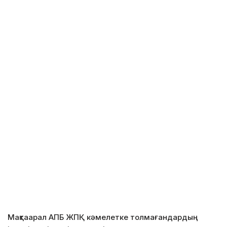
Мақтаарал АПБ ЖПҚ кәмелетке толмағандардың