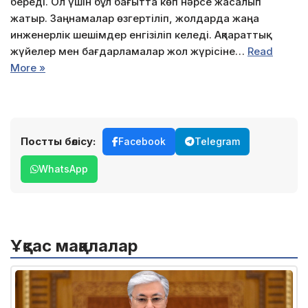
береді. Ол үшін бұл бағытта көп нәрсе жасалып
жатыр. Заңнамалар өзгертіліп, жолдарда жаңа
инженерлік шешімдер енгізіліп келеді. Ақпараттық
жүйелер мен бағдарламалар жол жүрісіне…
Read
More »
Постты бөлісу:
Facebook
Telegram
WhatsApp
Ұқсас мақалалар