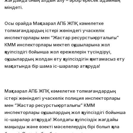
жағдайда оның алдын алу – әрбір ересек адамның
міндеті.
Осы орайда Мақтаарал АПБ ЖПҚ кәмелетке
толмағандардың істері жөніндегі учаскелік
инспекторлары мен “Жастар ресурстық орталығы”
КММ инспекторлары мектеп оқушыларына жол
қауіпсіздігі бойынша жол ережелерін түсіндіруі,
оқушылардың жолдан өту қауіпсіздігін қамтамасыз ету
мақсатында бір шама іс-шаралар атқаруда!
Мақтаарал АПБ ЖПҚ кәмелетке толмағандардың
істері жөніндегі учаскелік полиция инспекторлары
мен “Жастар ресурстық орталығы” КММ
инспекторлары оқушылардың жол қауіпсіздігі бойынша
іс-шаралар атқаруда! Жолдағы қауіпсіздік жағдайы
маңызды және өзекті мәселелердің бірі болып қала