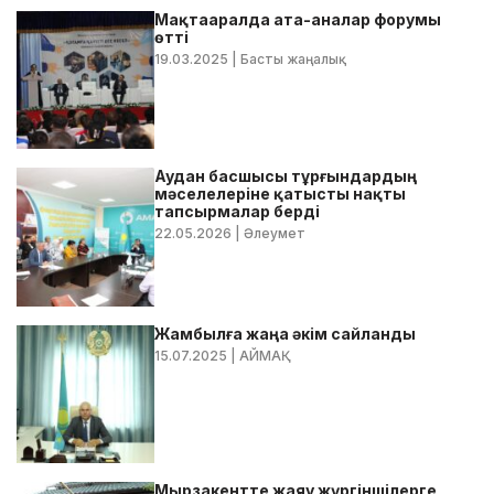
Мақтааралда ата-аналар форумы
өтті
19.03.2025
| Басты жаңалық
Аудан басшысы тұрғындардың
мәселелеріне қатысты нақты
тапсырмалар берді
22.05.2026
| Әлеумет
Жамбылға жаңа әкім сайланды
15.07.2025
| АЙМАҚ
Мырзакентте жаяу жүргіншілерге