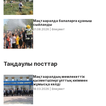
Мақтааралда балаларға қуаныш
сыйланды
01.08.2026
| Әлеумет
Таңдаулы посттар
Мақтааралдың мемлекеттік
қызметшілері ұлттық киіммен
жұмысқа келді
18.03.2026
| Әлеумет