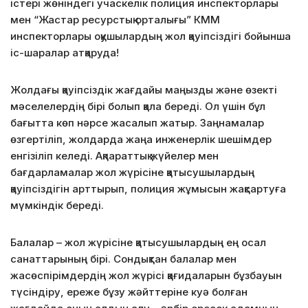
істері жөніндегі учаскелік полиция инспекторлары
мен “Жастар ресурстық орталығы” КММ
инспекторлары оқушылардың жол қауіпсіздігі бойынша
іс-шаралар атқаруда!
Жолдағы қауіпсіздік жағдайы маңызды және өзекті
мәселелердің бірі болып қала береді. Ол үшін бұл
бағытта көп нәрсе жасалып жатыр. Заңнамалар
өзгертіліп, жолдарда жаңа инженерлік шешімдер
енгізіліп келеді. Ақпараттық жүйелер мен
бағдарламалар жол жүрісіне қатысушылардың
қауіпсіздігін арттырып, полиция жұмысын жақсартуға
мүмкіндік береді.
Балалар – жол жүрісіне қатысушылардың ең осал
санаттарының бірі. Сондықтан балалар мен
жасөспірімдердің жол жүрісі қағидаларын бұзбауын
түсіндіру, ереже бұзу жәйттеріне куә болған