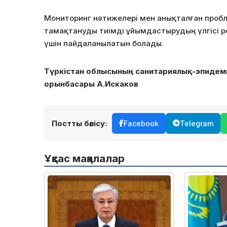
Мониторинг нәтижелері мен анықталған пробл
тамақтануды тиімді ұйымдастырудың үлгісі р
үшін пайдаланылатын болады.
Түркістан облысының санитариялық-эпидем
орынбасары А.Искаков
Постты бөлісу:
Facebook
Telegram
Ұқсас мақалалар