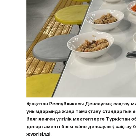
Қазақстан Республикасы Денсаулық сақтау м
ұйымдарында жаңа тамақтану стандартын ен
белгіленген үлгілік мектептерге Түркістан
департаменті білім және денсаулық сақтау
жүргізілді.