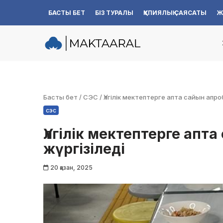
БАСТЫ БЕТ
БІЗ ТУРАЛЫ
ҚҰПИЯЛЫҚ САЯСАТЫ
Ж
Skip
to
content
Басты бет
/
СЭС
/
Үлгілік мектептерге апта сайын апр
сэс
Үлгілік мектептерге ап
жүргізіледі
20 қазан, 2025