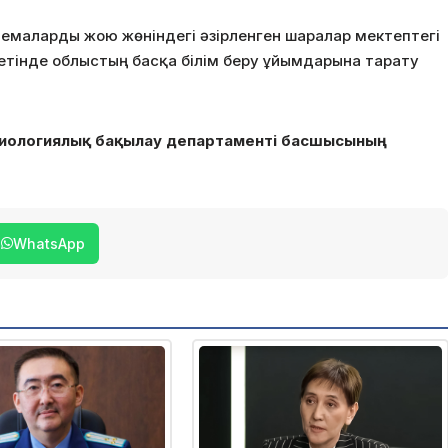
емаларды жою жөніндегі әзірленген шаралар мектептегі
етінде облыстың басқа білім беру ұйымдарына тарату
иологиялық бақылау департаменті басшысының
WhatsApp