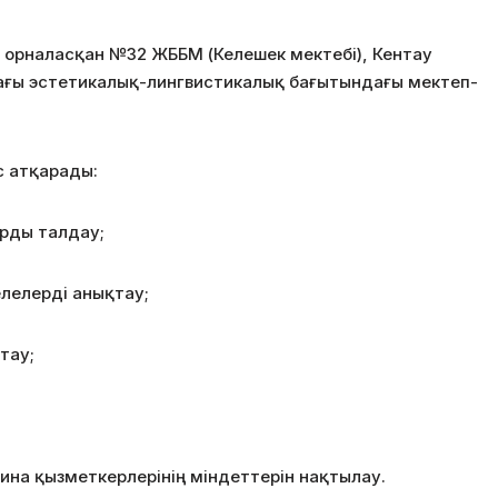
да орналасқан №32 ЖББМ (Келешек мектебі), Кентау
ғы эстетикалық-лингвистикалық бағытындағы мектеп-
 атқарады:
рды талдау;
лелерді анықтау;
тау;
ина қызметкерлерінің міндеттерін нақтылау.