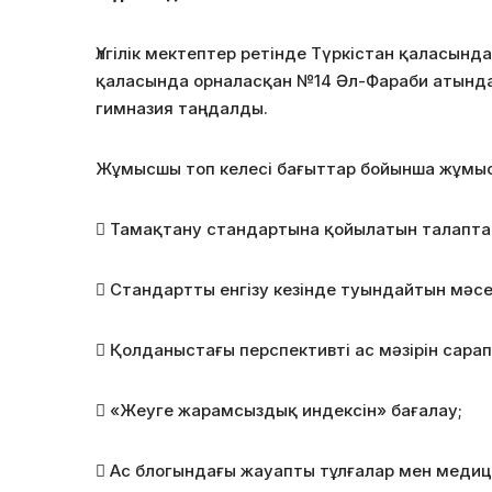
Үлгілік мектептер ретінде Түркістан қаласын
қаласында орналасқан №14 Әл-Фараби атында
гимназия таңдалды.
Жұмысшы топ келесі бағыттар бойынша жұмыс
 Тамақтану стандартына қойылатын талапта
 Стандартты енгізу кезінде туындайтын мәсе
 Қолданыстағы перспективті ас мәзірін сарап
 «Жеуге жарамсыздық индексін» бағалау;
 Ас блогындағы жауапты тұлғалар мен медиц