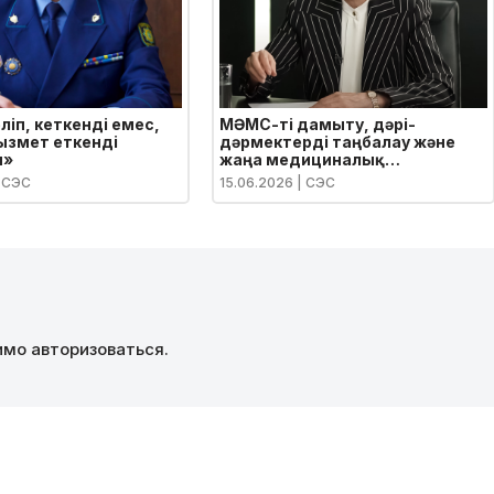
ліп, кеткенді емес,
МӘМС-ті дамыту, дәрі-
ызмет еткенді
дәрмектерді таңбалау және
ы»
жаңа медициналық
мекемелердің құрылысы:
 СЭС
15.06.2026
| СЭС
вице-премьер Тамара
Дүйсеновамен сұхбат
димо
авторизоваться
.