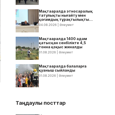
Мақтааралда этносаралық
татулықты нығайту мен
қоғамдық тұрақтылықты
қамтамасыз ету бойынша
04.08.2026
| Әлеумет
жедел кеңес өтті
Мақтааралда 1400 адам
қатысқан сенбілікте 4,5
тонна қоқыс жиналды
01.08.2026
| Әлеумет
Мақтааралда балаларға
қуаныш сыйланды
01.08.2026
| Әлеумет
Таңдаулы посттар