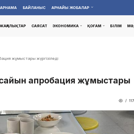
АРНАМА
БАЙЛАНЫС
АРНАЙЫ ЖОБАЛАР
ЖАҢАЛЫҚТАР
САЯСАТ
ЭКОНОМИКА
ҚОҒАМ
БІЛІМ
МӘ
обация жұмыстары жүргізіледі
та сайын апробация жұмыстары
11