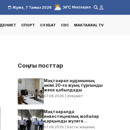
34°C
Жұма, 7 Тамыз 2026
Мақтаарал
ДЕНИЕТ
СПОРТ
СҰХБАТ
СЭС
MAKTAARAL TV
Соңғы посттар
Мақтаарал ауданының
әкімі 20-ға жуық тұрғынды
жеке қабылдады
07.08.2026
| Әлеумет
7
Мақтааралда
инвестициялық жобалар
қарқынды жүзеге
асырылуда
07.08.2026
| Басты жаңалық