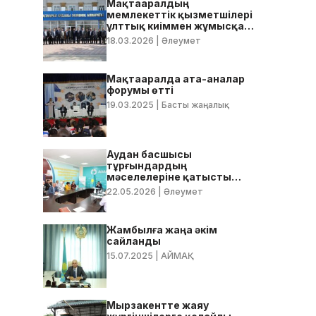
Мақтааралдың
мемлекеттік қызметшілері
ұлттық киіммен жұмысқа
келді
18.03.2026
| Әлеумет
Мақтааралда ата-аналар
форумы өтті
19.03.2025
| Басты жаңалық
Аудан басшысы
тұрғындардың
мәселелеріне қатысты
нақты тапсырмалар берді
22.05.2026
| Әлеумет
Жамбылға жаңа әкім
сайланды
15.07.2025
| АЙМАҚ
Мырзакентте жаяу