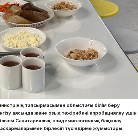
инистрінің тапсырмасымен облыстағы білім беру
гізу аясында және озық тәжірибені апробациялау үшін
 облысы Санитариялық-эпидемиологиялық бақылау
 басқармаларымен бірлесіп түсіндірме жұмыстары