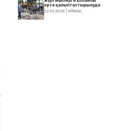
жүргіншілерге қолайлы
орта қалыптастырылуда
22.05.2026
| АЙМАҚ