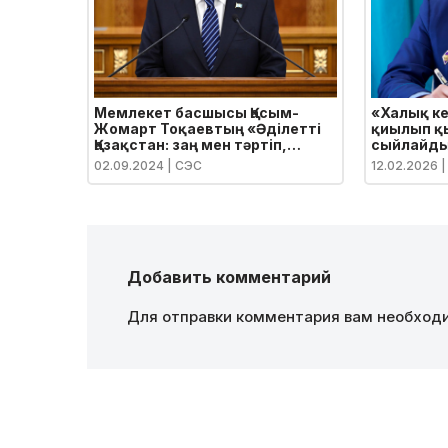
Мемлекет басшысы Қасым-
«Халық ке
Жомарт Тоқаевтың «Әділетті
қиылып қ
Қазақстан: заң мен тәртіп,
сыйлайд
экономикалық өсім, қоғамдық
02.09.2024
| СЭС
12.02.2026
|
оптимизм» атты Қазақстан
халқына Жолдауы
Добавить комментарий
Для отправки комментария вам необхо