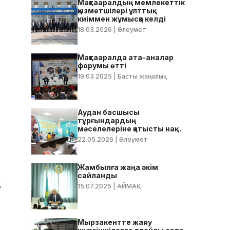
Мақтааралдың мемлекеттік
қызметшілері ұлттық
киіммен жұмысқа келді
18.03.2026
| Әлеумет
Мақтааралда ата-аналар
форумы өтті
19.03.2025
| Басты жаңалық
Аудан басшысы
тұрғындардың
мәселелеріне қатысты нақты
тапсырмалар берді
22.05.2026
| Әлеумет
Жамбылға жаңа әкім
сайланды
а
15.07.2025
| АЙМАҚ
Мырзакентте жаяу