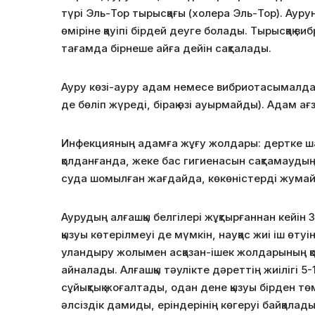
түрі Эль-Тор тырысқағы (холера Эль-Тор). Ауру
өміріне қауіпі бірдей деуге болады. Тырысқақ в
тағамда бірнеше айға дейін сақталады.
Ауру көзі-ауру адам немесе вибриотасымалдау
де бөліп жүреді, бірақ өзі ауырмайды). Адам а
Инфекцияның адамға жұғу жолдары: дертке шал
қолданғанда, жеке бас гигиенасын сақтамауды
суда шомылған жағдайда, көкөністерді жумай 
Аурудың алғашқы белгілері жұқтырғаннан кейін
қызуы көтерілмеуі де мүмкін, науқас жиі іш өт
уландыру жолымен асқазан-ішек жолдарының қоры
айналады. Алғашқы тәулікте дәреттің жиілігі 5
сұйықтық жоғалтады, одан дене қызуы бірден 
әлсіздік дамиды, еріндерінің көгеруі байқалад