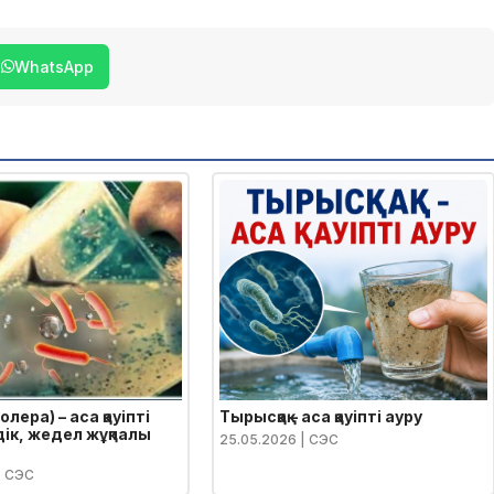
WhatsApp
олера) – аса қауіпті
Тырысқақ – аса қауіпті ауру
ік, жедел жұқпалы
25.05.2026
| СЭС
| СЭС