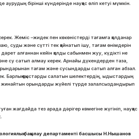
е аурудың бірінші күндерінде науқас өліп кетуі мүмкін.
керек. Жеміс –жидек пен көкөністерді тағамға қолданар
аю, суды және сүтті тек қайнатып ішу, тағам өнімдерін
дәрет алғаннан кейін қолды сабынмен жуу, күдікті не
е су сатып алмау керек. Арнайы дүкендерден таза,
 орындарынан тағам және сусындарды сатып алған абзал.
рек. Барлық қоқыстарды салатын шелектердің, ыдыстардың
ды жинайтын орындарды жүйелі түрде залалсыздандырып
ған жағдайда тез арада дәрігер көмегіне жүгініп, науқас
.
ологиялық бақылау департаменті басшысы Н.Нышанов