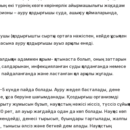
ның екі түрінің көзге көрінерлік айырмашылығы жоқ, адам
ибрионы – ауру қоздырғышы суда, ашық су қоймаларында,
шы (қоздырғышты сыртқы ортаға нәжіспен, кейде құсықпен
ғзасына ауру қоздырғышы ауыз арқылы енеді.
дыққан адаммен қарым- қатынаста болып, оның заттарын
ң салдарынан, инфекцияланған суды қолданғанда немесе
пайдаланғанда және ластанған қол арқылы жұғады.
 3-5 күнде пайда болады. Ауру жедел басталады, дене
уіне, құса беруіне шағымданады. Қоздырғыш организмді
ту жұмысын бұзып, науқастың нәжісі иіссіз, түссіз сұйыққ
-10 рет, ал ауыр жағдайда одан да көп болады. Науқас көп
төмендейді, денесі тырысып, буындары тартылады, жалпы
ы, тынысы әлсіз және беткей дем алады. Науқастың