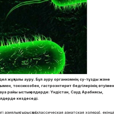
жедел жұқпалы ауру. Бұл ауру организмнің су-тұзды және
мен, токсикозбен, гастроэнтерит бедгілерінің өтуіме
 ауа райы ыстық елдерде: Үндістан, Сауд Арабиясы,
елдерде кездеседі.
ізгі азиялық тырысқақ (классическая азиатская холера), екінш