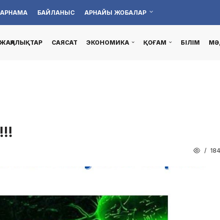
АРНАМА
БАЙЛАНЫС
АРНАЙЫ ЖОБАЛАР
ЖАҢАЛЫҚТАР
САЯСАТ
ЭКОНОМИКА
ҚОҒАМ
БІЛІМ
МӘ
!!!
18