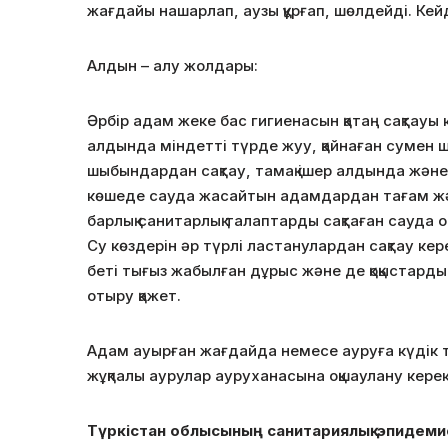
жағдайы нашарлап, аузы құрғап, шөлдейді. Кейд
Алдын – алу жолдары:
Әрбір адам жеке бас гигиенасын қатаң сақтауы 
алдында міндетті түрде жуу, қайнаған сумен ш
шыбындардан сақтау, тамақ ішер алдында және 
көшеде сауда жасайтын адамдардан тағам жән
барлық санитарлық талаптарды сақтаған сауда
Су көздерін әр түрлі ластанулардан сақтау ке
беті тығыз жабылған дұрыс және де қоқыстар
отыру қажет.
Адам ауырған жағдайда немесе ауруға күдік ту
жұқпалы аурулар ауруханасына оқшаулану керек
Түркістан облысының санитариялық-эпидеми