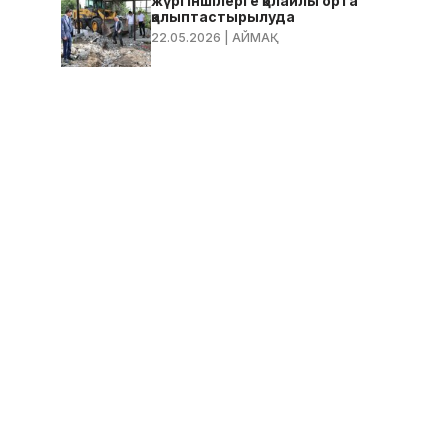
жүргіншілерге қолайлы орта
қалыптастырылуда
22.05.2026
| АЙМАҚ