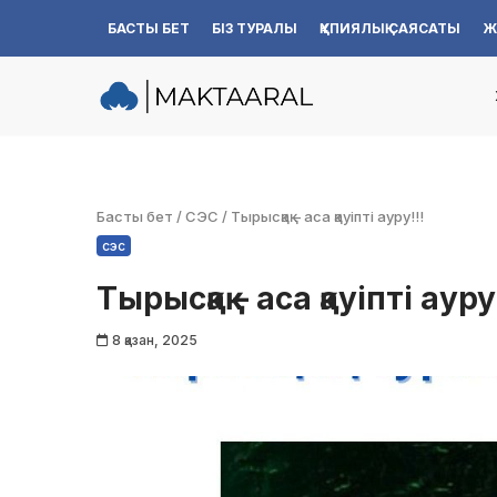
БАСТЫ БЕТ
БІЗ ТУРАЛЫ
ҚҰПИЯЛЫҚ САЯСАТЫ
Ж
Skip
to
content
Басты бет
/
СЭС
/
Тырысқақ – аса қауіпті ауру!!!
сэс
Тырысқақ – аса қауіпті ауру
8 қазан, 2025