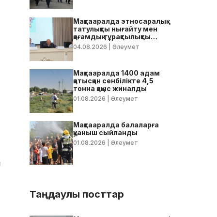
Мақтааралда этносаралық
татулықты нығайту мен
қоғамдық тұрақтылықты
қамтамасыз ету бойынша
04.08.2026
| Әлеумет
жедел кеңес өтті
Мақтааралда 1400 адам
қатысқан сенбілікте 4,5
тонна қоқыс жиналды
01.08.2026
| Әлеумет
Мақтааралда балаларға
қуаныш сыйланды
01.08.2026
| Әлеумет
н
Таңдаулы посттар
і