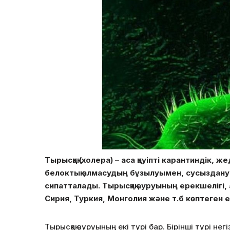
Тырысқақ (холера) – аса қауіпті карантиндік, 
белоктық алмасудың бұзылуымен, сусыздануы
сипатталады. Тырысқақ ауруының ерекшелігі,
Сирия, Туркия, Монголия және т.б көптеген 
Тырысқақ ауруының екі түрі бар. Бірінші түрі нег