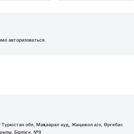
димо
авторизоваться
.
Түркістан обл, Мақтаарал ауд, Жаңажол а/о, Өргебас
уылы, Бірлік к, №9