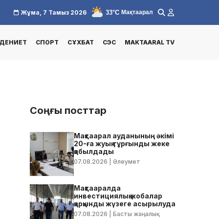
33°C
Жұма, 7 Тамыз 2026
Мақтаарал
ДЕНИЕТ
СПОРТ
СҰХБАТ
СЭС
MAKTAARAL TV
Соңғы посттар
Мақтаарал ауданының әкімі
20-ға жуық тұрғынды жеке
4
қабылдады
07.08.2026
| Әлеумет
Мақтааралда
инвестициялық жобалар
қарқынды жүзеге асырылуда
07.08.2026
| Басты жаңалық