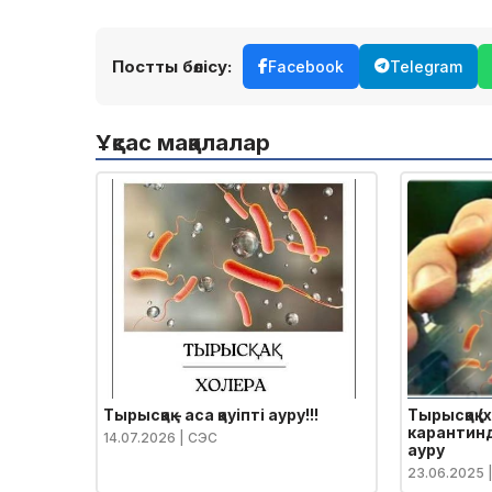
Постты бөлісу:
Facebook
Telegram
Ұқсас мақалалар
Тырысқақ – аса қауіпті ауру!!!
Тырысқақ (х
карантинд
14.07.2026
| СЭС
ауру
23.06.2025