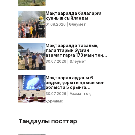
Мақтааралда балаларға
қуаныш сыйланды
01.08.2026
| Әлеумет
Мақтааралда тазалық
талаптарын бұзған
азаматтарға 173 мың теңге
көлемінде айыппұл
30.07.2026
| Әлеумет
салынды
Мақтаарал ауданы 6
айдың қорытындысымен
облыста 5 орынға
тұрақтады
30.07.2026
| Азаматтық
қорғаныс
Таңдаулы посттар