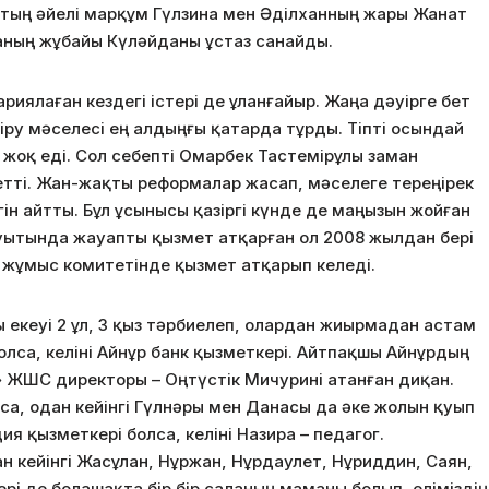
аптың әйелі марқұм Гүлзина мен Әділханның жары Жанат
ғаның жұбайы Күләйданы ұстаз санайды.
риялаған кездегі істері де ұланғайыр. Жаңа дәуірге бет
іру мәселесі ең алдыңғы қатарда тұрды. Тіпті осындай
жоқ еді. Сол себепті Омарбек Тастемірұлы заман
етті. Жан-жақты реформалар жасап, мәселеге тереңірек
гін айтты. Бұл ұсынысы қазіргі күнде де маңызын жойған
уытында жауапты қызмет атқарған ол 2008 жылдан бері
жұмыс комитетінде қызмет атқарып келеді.
екеуі 2 ұл, 3 қыз тәрбиелеп, олардан жиырмадан астам
болса, келіні Айнұр банк қызметкері. Айтпақшы Айнұрдың
» ЖШС директоры – Оңтүстік Мичурині атанған диқан.
лса, одан кейінгі Гүлнәры мен Данасы да әке жолын қуып
я қызметкері болса, келіні Назира – педагог.
н кейінгі Жасұлан, Нұржан, Нұрдаулет, Нұриддин, Саян,
рі де болашақта бір бір саланың маманы болып, еліміздің