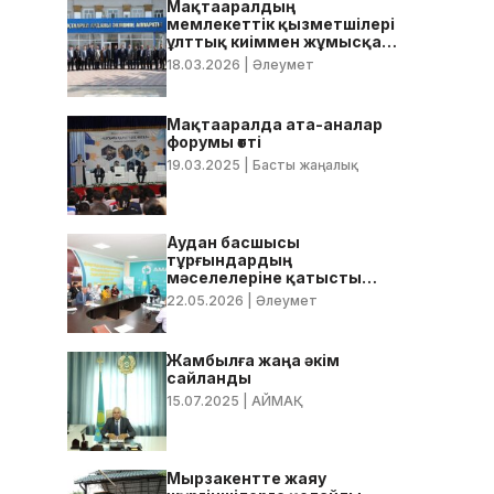
Мақтааралдың
мемлекеттік қызметшілері
ұлттық киіммен жұмысқа
келді
18.03.2026
| Әлеумет
Мақтааралда ата-аналар
форумы өтті
19.03.2025
| Басты жаңалық
Аудан басшысы
тұрғындардың
мәселелеріне қатысты
нақты тапсырмалар берді
22.05.2026
| Әлеумет
Жамбылға жаңа әкім
сайланды
15.07.2025
| АЙМАҚ
Мырзакентте жаяу