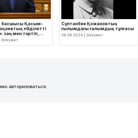
 басшысы Қасым-
Сұлтанбек Қожановтың
оқаевтың «Әділетті
ғылымдағы ғалымдық тұлғасы
: заң мен тәртіп,
08.08.2024
| Әлеумет
лық өсім, қоғамдық
| Әлеумет
» атты Қазақстан
Жолдауы
димо
авторизоваться
.