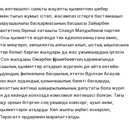
ң жетекшілігі сияқты жауапты қызметпен шебер
рмен тығыз жұмыс істеп, жасампаз істерге бастамашыл
ылшаруашылығы басқармасының басшысы Зайырбек
итетінің бірінші хатшысы Спақұл Малдыбеков партия
 Осы қызметте жүргенде тек идеологияны ғана емес,
к меңгеріп, көпшіліктің алғысын алып, ыстық ықыласына
алтер болып барған жылдары да жас ұжымшардың іргесін
. Сол жылдары Омарбек Құрымбаевтың қарамағында
сшылық қызметтер атқарып жүргенін де айта кетейік.
аудандық филиалына басшылық ететін Әділхан Асауов.
іраз жыл аудандық қазынашылық банкті басқарды,
лихаттың жетінші шақырылымының депутаты бола жүріп
н да кезінде колхозда комсомол жетекшісі болған. Тағы
оқу орнын бітірген соң ұжымда комсорг, ауыл әкімі,
қызметтерін атқарды. Көп жылғы еңбегі ескеріліп,
Парасат» ордерімен марапатталды.