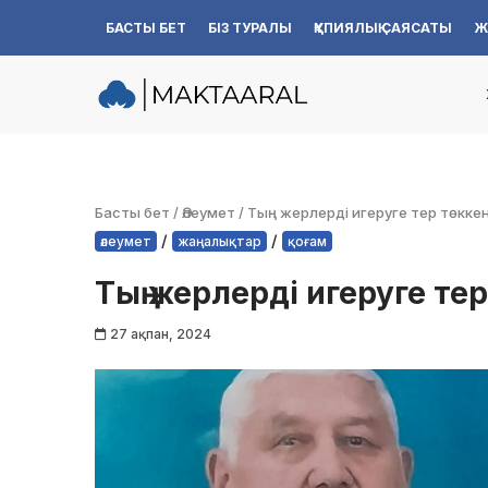
БАСТЫ БЕТ
БІЗ ТУРАЛЫ
ҚҰПИЯЛЫҚ САЯСАТЫ
Ж
Skip
to
content
Басты бет
/
Әлеумет
/
Тың жерлерді игеруге тер төкке
/
/
әлеумет
жаңалықтар
қоғам
Тың жерлерді игеруге те
27 ақпан, 2024