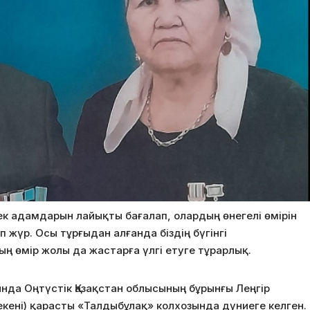
 адамдарын лайықты бағалап, олардың өнегелі өмірін
п жүр. Осы тұрғыдан алғанда біздің бүгінгі
ң өмір жолы да жастарға үлгі етуге тұрарлық.
да Оңтүстік Қазақстан облысының бұрынғы Леңгір
мекені) қарасты «Талдыбұлақ» колхозында дүниеге келген.