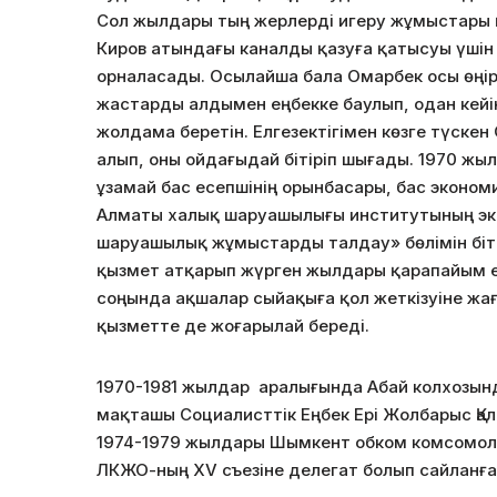
Сол жылдары тың жерлерді игеру жұмыстары қ
Киров атындағы каналды қазуға қатысуы үші
орналасады. Осылайша бала Омарбек осы өңірд
жастарды алдымен еңбекке баулып, одан кейі
жолдама беретін. Елгезектігімен көзге түске
алып, оны ойдағыдай бітіріп шығады. 1970 жы
ұзамай бас есепшінің орынбасары, бас эконо
Алматы халық шаруашылығы институтының эко
шаруашылық жұмыстарды талдау» бөлімін біті
қызмет атқарып жүрген жылдары қарапайым 
соңында ақшалар сыйақыға қол жеткізуіне жа
қызметте де жоғарылай береді.
1970-1981 жылдар аралығында Абай колхозынд
мақташы Социалисттік Еңбек Ері Жолбарыс Қа
1974-1979 жылдары Шымкент обком комсомолы
ЛКЖО-ның XV съезіне делегат болып сайланға