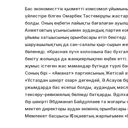
Бас экономисттік қызметті комсомол ұйымыны
үйлестіре білген Омарбек Тастемірұлы жаста
болды. Оның еңбегін лайықты бағалаған ау
Ахметовтың ұсынысымен аудандық партия ком
ұйымы хатшысының орынбасары етіп бекітеді.
шаруашылықтың да сан-салалы қыр-сырын жеті
бөленеді. «Красная луч» колхозына бас бухг
бекіту жолында да жанқиярлықпен еңбек етті
жұмыс істеген жас мамандар бүгінде түрлі ба
Соның бірі – «Аманат» партиясының Жетісай 
«Ұстаздан шәкірт озар» дегендей, Ә.Асауов б
ұжымдарда бас есепші болды, аудандық мәс
тексеру–ревизиялық бөлімді батқарды. Әділха
бір шәкірті Әбдіманап Байдуллаев та жоғарғы 
мектеп директоры аудан әкімінің орынбасары 
Мемлекет басшысы Қ.Тоқаевтың жарлығымен «