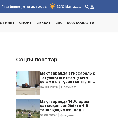
32°C
Бейсенбі, 6 Тамыз 2026
Мақтаарал
ДЕНИЕТ
СПОРТ
СҰХБАТ
СЭС
MAKTAARAL TV
Соңғы посттар
Мақтааралда этносаралық
татулықты нығайту мен
0
қоғамдық тұрақтылықты
қамтамасыз ету бойынша
04.08.2026
| Әлеумет
жедел кеңес өтті
Мақтааралда 1400 адам
қатысқан сенбілікте 4,5
тонна қоқыс жиналды
01.08.2026
| Әлеумет