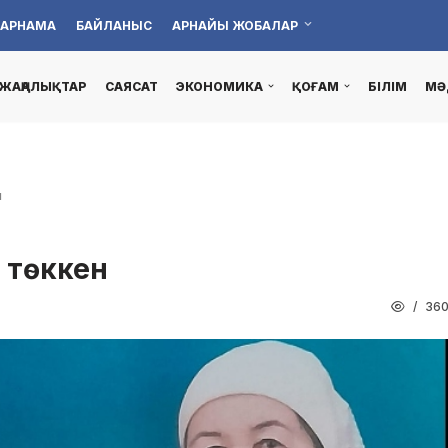
АРНАМА
БАЙЛАНЫС
АРНАЙЫ ЖОБАЛАР
ЖАҢАЛЫҚТАР
САЯСАТ
ЭКОНОМИКА
ҚОҒАМ
БІЛІМ
МӘ
н
р төккен
36