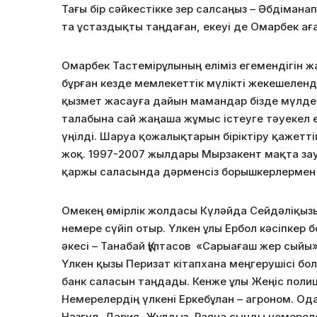
Тағы бір сәйкестікке зер салсаңыз – Әбдіман
та ұстаздықты таңдаған, екеуі де Омарбек а
Омарбек Тастемірұлының еліміз егемендігін жа
бұрған кезде мемлекеттік мүлікті жекешеленд
қызмет жасауға дайын мамандар бізде мүлде 
талабына сай жаңаша жұмыс істеуге тәуекел 
үңілді. Шаруа қожалықтарын біріктіру қажетті
жоқ. 1997-2007 жылдары Мырзакент мақта за
қаржы саласында дәрменсіз борышкерлермен 
Омекең өмірлік жолдасы Күләйда Сейдәліқызы 
немере сүйіп отыр. Үлкен ұлы Ербол кәсіпкер 
әкесі – Танабай Құлтасов «Сарыағаш жер сыйы
Үлкен қызы Перизат кітапхана меңгерушісі бо
банк саласын таңдады. Кенже ұлы Жеңіс полици
Немерелердің үлкені Еркебұлан – агроном. Ода
Нәзгүл, Дария, Жұлдыз, Раяна сынды немереле