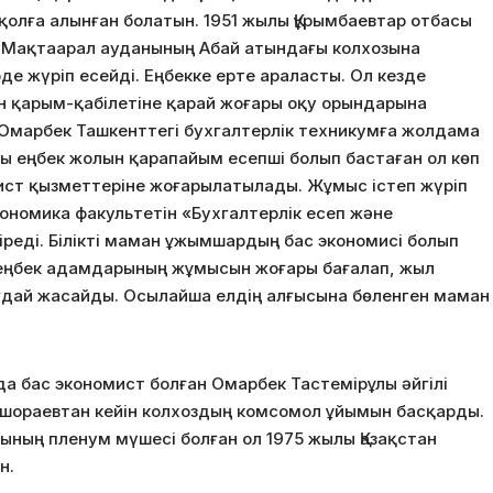
олға алынған болатын. 1951 жылы Құрымбаевтар отбасы
н Мақтаарал ауданының Абай атындағы колхозына
е жүріп есейді. Еңбекке ерте араласты. Ол кезде
н қарым-қабілетіне қарай жоғары оқу орындарына
н Омарбек Ташкенттегі бухгалтерлік техникумға жолдама
лы еңбек жолын қарапайым есепші болып бастаған ол көп
мист қызметтеріне жоғарылатылады. Жұмыс істеп жүріп
номика факультетін «Бухгалтерлік есеп және
реді. Білікті маман ұжымшардың бас экономисі болып
еңбек адамдарының жұмысын жоғары бағалап, жыл
ғдай жасайды. Осылайша елдің алғысына бөленген маман
а бас экономист болған Омарбек Тастемірұлы әйгілі
лшораевтан кейін колхоздың комсомол ұйымын басқарды.
ның пленум мүшесі болған ол 1975 жылы Қазақстан
н.