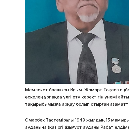
Мемлекет басшысы Қасым-Жомарт Тоқаев еңбек
өскелең ұрпаққа үлгі ету керектігін үнемі айты
тақырыбымызға арқау болып отырған азаматты
Омарбек Тастемірұлы 1949 жылдың 15 мамырын
ауданына (қазіргі Қазығұрт ауданы Рабат елді