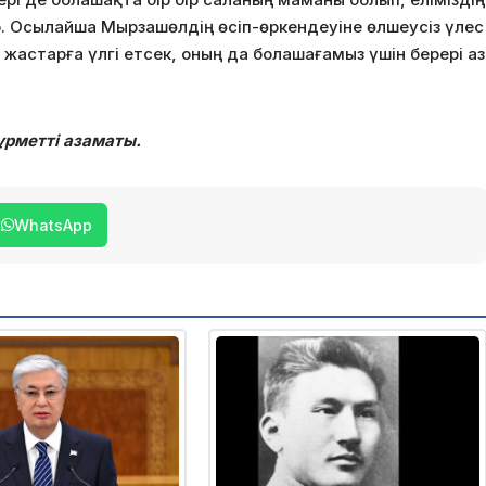
р. Осылайша Мырзашөлдің өсіп-өркендеуіне өлшеусіз үлес
 жастарға үлгі етсек, оның да болашағамыз үшін берері аз
рметті азаматы.
WhatsApp