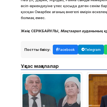
өсіп-өркендеуіне үлес қосыда деген сенім ба
қосқан Омарбек ағаның өнегелі өмірін өскелең
болмақ емес.
Жеңіс СЕРІКБАЙҰЛЫ,
Мақтаарал ауданының құ
Постты бөлісу:
Facebook
Telegram
Ұқсас мақалалар