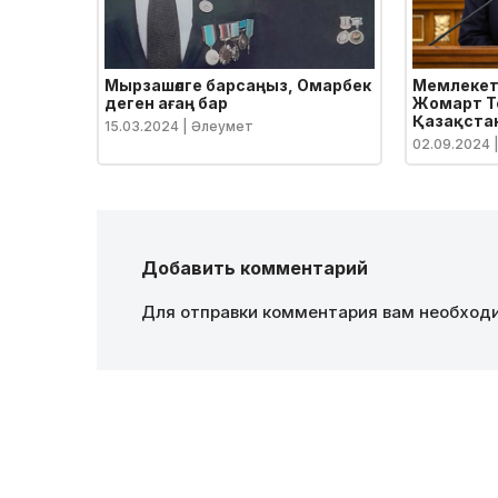
Мырзашөлге барсаңыз, Омарбек
Мемлекет
деген ағаң бар
Жомарт Т
Қазақстан
15.03.2024
| Әлеумет
экономика
02.09.2024
оптимизм
халқына 
Добавить комментарий
Для отправки комментария вам необхо