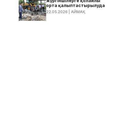
жүргіншілерге қолайлы
орта қалыптастырылуда
22.05.2026
| АЙМАҚ