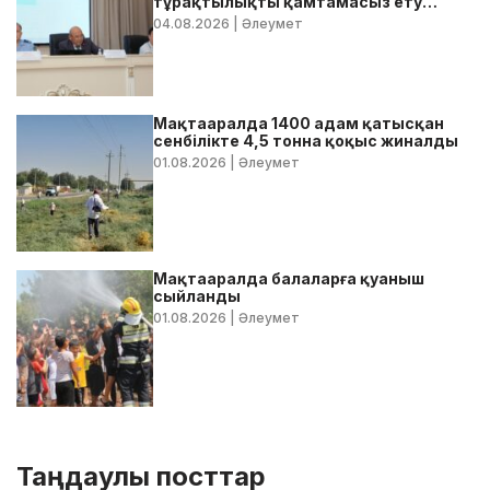
тұрақтылықты қамтамасыз ету
бойынша жедел кеңес өтті
04.08.2026
| Әлеумет
Мақтааралда 1400 адам қатысқан
сенбілікте 4,5 тонна қоқыс жиналды
01.08.2026
| Әлеумет
Мақтааралда балаларға қуаныш
сыйланды
01.08.2026
| Әлеумет
Таңдаулы посттар