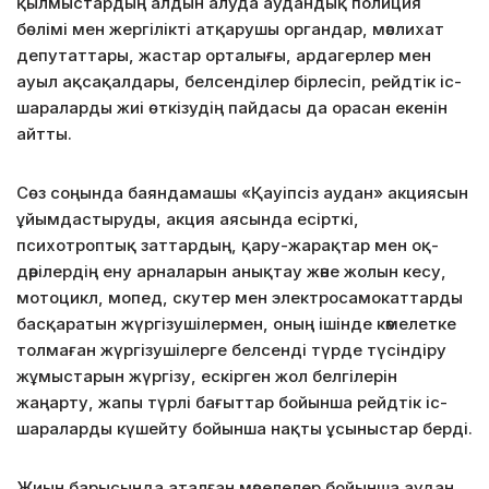
қылмыстардың алдын алуда аудандық полиция
бөлімі мен жергілікті атқарушы органдар, мәслихат
депутаттары, жастар орталығы, ардагерлер мен
ауыл ақсақалдары, белсенділер бірлесіп, рейдтік іс-
шараларды жиі өткізудің пайдасы да орасан екенін
айтты.
Сөз соңында баяндамашы «Қауіпсіз аудан» акциясын
ұйымдастыруды, акция аясында есірткі,
психотроптық заттардың, қару-жарақтар мен оқ-
дәрілердің ену арналарын анықтау және жолын кесу,
мотоцикл, мопед, скутер мен электросамокаттарды
басқаратын жүргізушілермен, оның ішінде кәмелетке
толмаған жүргізушілерге белсенді түрде түсіндіру
жұмыстарын жүргізу, ескірген жол белгілерін
жаңарту, жапы түрлі бағыттар бойынша рейдтік іс-
шараларды күшейту бойынша нақты ұсыныстар берді.
Жиын барысында аталған мәселелер бойынша аудан