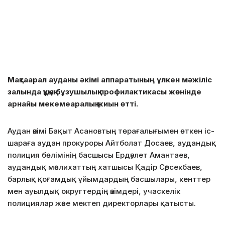
Мақтаарал ауданы әкімі аппаратының үлкен мәжіліс
залында құқық бұзушылық профилактикасы жөнінде
арнайы мекемеаралық жиын өтті.
Аудан әкімі Бақыт Асановтың төрағалығымен өткен іс-
шараға аудан прокуроры Айтболат Досаев, аудандық
полиция бөлімінің басшысы Ердәулет Амантаев,
аудандық мәслихаттың хатшысы Қадір Сәрсекбаев,
барлық қоғамдық ұйымдардың басшылары, кенттер
мен ауылдық округтердің әкімдері,
учаскелік
полициялар және мектеп директорлары қатысты.