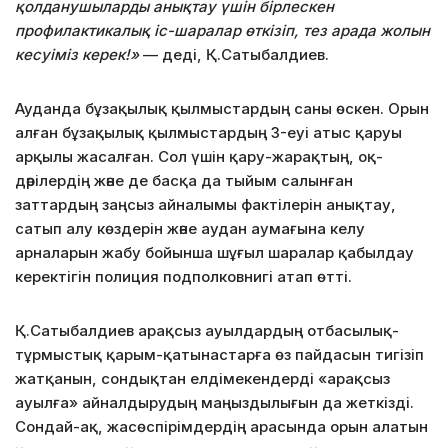
қолданушыларды анықтау үшін бірлескен
профилактикалық іс-шаралар өткізіп, тез арада жолын
кесуіміз керек!»
— деді, Қ.Сатыбалдиев.
Ауданда бұзақылық қылмыстардың саны өскен. Орын
алған бұзақылық қылмыстардың 3-еуі атыс қаруы
арқылы жасалған. Сол үшін қару-жарақтың, оқ-
дәрілердің және де басқа да тыйым салынған
заттардың заңсыз айналымы фактілерін анықтау,
сатып алу көздерін және аудан аумағына келу
арналарын жабу бойынша шұғыл шаралар қабылдау
керектігін полиция подполковнигі атап өтті.
Қ.Сатыбалдиев арақсыз ауылдардың отбасылық-
тұрмыстық қарым-қатынастарға өз пайдасын тигізіп
жатқанын, сондықтан елдімекендерді «арақсыз
ауылға» айналдырудың маңыздылығын да жеткізді.
Сондай-ақ, жасөспірімдердің арасында орын алатын