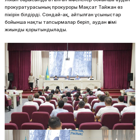
прокуратурасының прокуроры Мақсат Тайжан өз
пікірін білдірді. Сондай-ақ, айтылған ұсыныстар
бойынша нақты тапсырмалар беріп, аудан әкімі
жиынды қорытындылады.