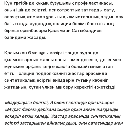
Күн тәртібінде құқық бұзушылық профилактикасы,
оның ішінде есірткі, психотроптық заттарды сату,
алаяқтық және мал ұрлығы қылмыстарының алдын алу
бағытында аудандық полиция бөлімі бастығының
бірінші орынбасары Қасымхан Сатыбалдиев
баяндама жасады.
Қасымхан Өмешұлы қазіргі таңда ауданда
қылмыстардың жалпы саны төмендегенін, дегенмен
мұнымен арқаны кеңге жаюға болмайтынын атап
өтті. Полиция подполковнигі жастар арасында
синтетикалық есірткі өнімдерін тұтыну көбейіп
жатқанын, бұған үлкен мән беру керектігін жеткізді.
«Өздеріңізге белгілі, Атакент кентінде орналасқан
«Мұрат Фарм» дәріханасында орын алған жағдайды
ескеріп өткім келеді. Жастар арасында синтетикалық
есірткі заттарымен айналысудың, оны сататындар мен