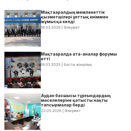
Мақтааралдың мемлекеттік
қызметшілері ұлттық киіммен
жұмысқа келді
18.03.2026
| Әлеумет
Мақтааралда ата-аналар форумы
өтті
19.03.2025
| Басты жаңалық
Аудан басшысы тұрғындардың
мәселелеріне қатысты нақты
тапсырмалар берді
22.05.2026
| Әлеумет