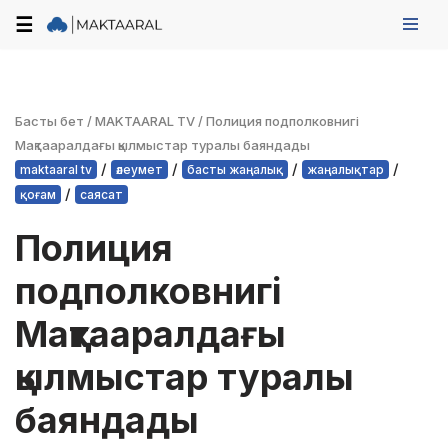
☰
Skip
to
content
Басты бет
/
MAKTAARAL TV
/
Полиция подполковнигі
Мақтааралдағы қылмыстар туралы баяндады
/
/
/
/
maktaaral tv
әлеумет
басты жаңалық
жаңалықтар
/
қоғам
саясат
Полиция
подполковнигі
Мақтааралдағы
қылмыстар туралы
баяндады