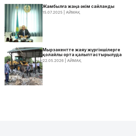
Жамбылға жаңа әкім сайланды
15.07.2025
| АЙМАҚ
Мырзакентте жаяу жүргіншілерге
қолайлы орта қалыптастырылуда
22.05.2026
| АЙМАҚ