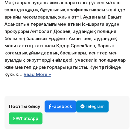
Мақтаарал ауданы әкімі аппаратының үлкен мәжіліс
залында құқық бұзушылық профилактикасы жөнінде
арнайы мекемеаралық жиын өтті. Аудан әкімі Бақыт
Асановтың төрағалығымен өткен іс-шараға аудан
прокуроры Айтболат Досаев, аудандық полиция
бөлімінің басшысы Ердәулет Амантаев, аудандық
мәслихаттың хатшысы Қадір Сәрсекбаев, барлық
қоғамдық ұйымдардың басшылары, кенттер мен
ауылдық округтердің әкімдері, учаскелік полициялар
және мектеп директорлары қатысты. Күн тәртібінде
құқық…
Read More »
Постты бөлісу:
Facebook
Telegram
WhatsApp