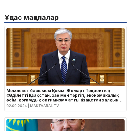
Ұқсас мақалалар
Мемлекет басшысы Қасым-Жомарт Тоқаевтың
«Әділетті Қазақстан: заң мен тәртіп, экономикалық
өсім, қоғамдық оптимизм» атты Қазақстан халқына
Жолдауы
02.09.2024
| MAKTAARAL TV