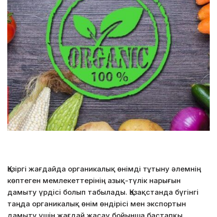
Қазіргі жағдайда органикалық өнімді тұтыну әлемнің
көптеген мемлекеттерінің азық-түлік нарығын
дамыту үрдісі болып табылады. Қазақстанда бүгінгі
таңда органикалық өнім өндірісі мен экспортын
дамыту үшін жағдай жасау бойынша бастапқы