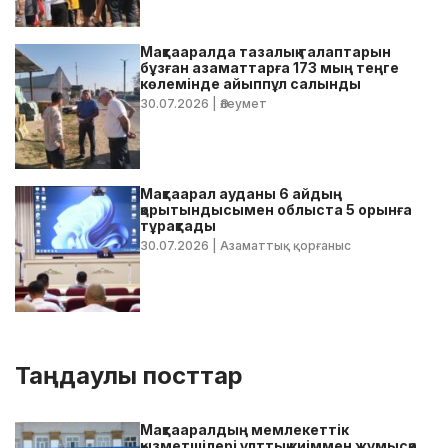
Мақтааралда тазалық талаптарын
бұзған азаматтарға 173 мың теңге
көлемінде айыппұл салынды
30.07.2026
| Әлеумет
Мақтаарал ауданы 6 айдың
қорытындысымен облыста 5 орынға
тұрақтады
30.07.2026
| Азаматтық қорғаныс
Таңдаулы посттар
Мақтааралдың мемлекеттік
қызметшілері ұлттық киіммен жұмысқа