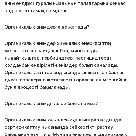
өнім өндірісі туралы» Заңының талаптарына сәйкес
өндірілген тамақ өнімдері.
Органикалық өнімдерге не жатады?
Органикалық өнімдер химиялық өнеркәсіптің
жетістіктерін пайдаланбай, минералды
тыңайтқыштар, гербицидтер, пестицидтерді
қолданбай өндірілетін өнімдер болып саналады.
Органикалық заттар өндірісінде шикізаттан бастап
дүкен сөрелеріне жеткізілетін оралған өнімге дейінгі
бүкіл процесті бақыланады.
Органикалық өнімді қалай біле аламыз?
Органикалық өнім оны нарыққа шығарар алдында
сертификаттау нысанында сәйкестікті растау
бағасынан өтуі тиіс. Мұндай өнімдерге органикалық