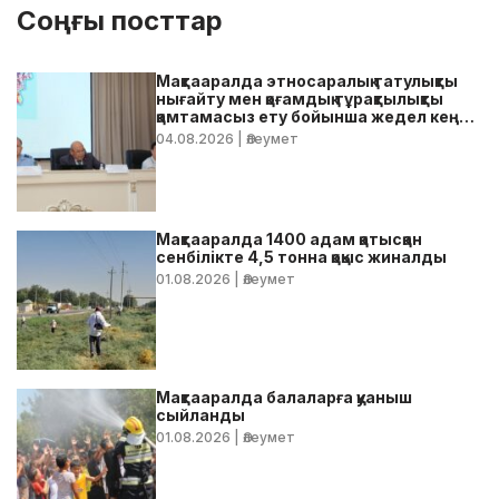
Соңғы посттар
Мақтааралда этносаралық татулықты
нығайту мен қоғамдық тұрақтылықты
қамтамасыз ету бойынша жедел кеңес
өтті
04.08.2026
| Әлеумет
Мақтааралда 1400 адам қатысқан
сенбілікте 4,5 тонна қоқыс жиналды
01.08.2026
| Әлеумет
Мақтааралда балаларға қуаныш
сыйланды
01.08.2026
| Әлеумет