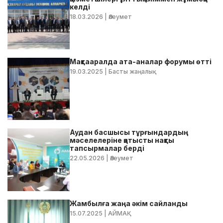
келді
18.03.2026
| Әлеумет
Мақтааралда ата-аналар форумы өтті
19.03.2025
| Басты жаңалық
Аудан басшысы тұрғындардың
мәселелеріне қатысты нақты
тапсырмалар берді
22.05.2026
| Әлеумет
Жамбылға жаңа әкім сайланды
15.07.2025
| АЙМАҚ