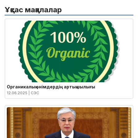
Ұқсас мақалалар
Органикалық өнімдердің артықшылығы
12.06.2025
| СЭС