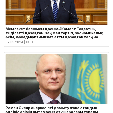
Мемлекет басшысы Қасым-Жомарт Тоқаевтың
«Әділетті Қазақстан: заң мен тәртіп, экономикалық
өсім, қоғамдық оптимизм» атты Қазақстан халқына
Жолдауы
02.09.2024
| СЭС
Роман Скляр өнеркәсіпті дамыту және отандық
өндіріс өсімін қамтамасыз ету шаралары туралы