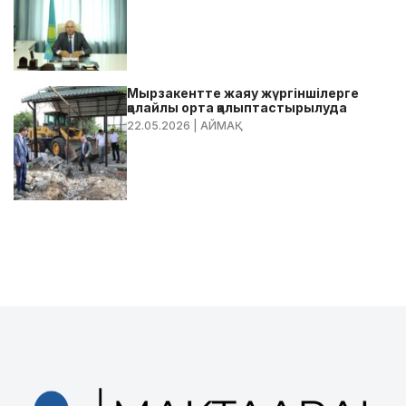
Мырзакентте жаяу жүргіншілерге
қолайлы орта қалыптастырылуда
22.05.2026
| АЙМАҚ