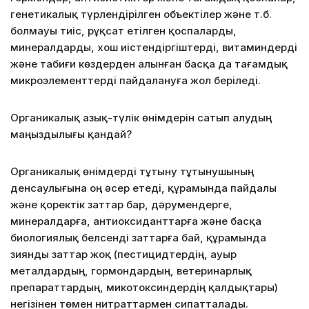
генетикалық түрлендірілген объектілер және т.б.
болмауы тиіс, рұқсат етілген қоспаларды,
минералдарды, хош иістендіргіштерді, витаминдерді
және табиғи көздерден алынған басқа да тағамдық
микроэлементтерді пайдалануға жол беріледі.
Органикалық азық-түлік өнімдерін сатып алудың
маңыздылығы қандай?
Органикалық өнімдерді тұтыну тұтынушының
денсаулығына оң әсер етеді, құрамында пайдалы
және қоректік заттар бар, дәрумендерге,
минералдарға, антиоксиданттарға және басқа
биологиялық белсенді заттарға бай, құрамында
зиянды заттар жоқ (пестицидтердің, ауыр
металдардың, гормондардың, ветеринарлық
препараттардың, микотоксиндердің қалдықтары)
негізінен төмен нитраттармен сипатталады.