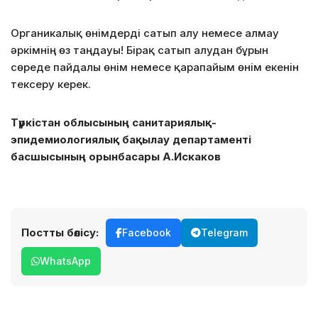
Органикалық өнімдерді сатып алу немесе алмау
әркімнің өз таңдауы! Бірақ сатып алудан бұрын
сөреде пайдалы өнім немесе қарапайым өнім екенін
тексеру керек.
Түркістан облысының санитариялық-
эпидемиологиялық бақылау департаменті
басшысының орынбасары А.Искаков
Постты бөлісу:
Facebook
Telegram
WhatsApp