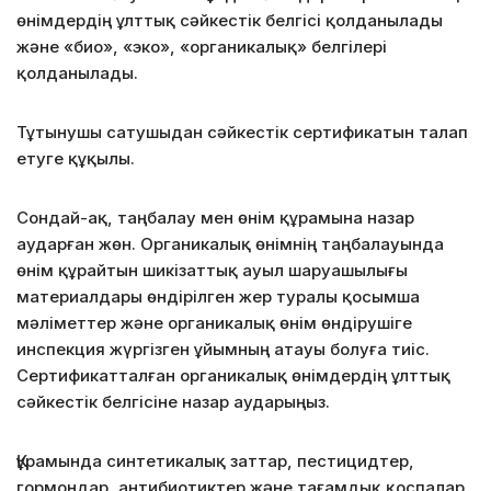
өнімдердің ұлттық сәйкестік белгісі қолданылады
және «био», «эко», «органикалық» белгілері
қолданылады.
Тұтынушы сатушыдан сәйкестік сертификатын талап
етуге құқылы.
Сондай-ақ, таңбалау мен өнім құрамына назар
аударған жөн. Органикалық өнімнің таңбалауында
өнім құрайтын шикізаттық ауыл шаруашылығы
материалдары өндірілген жер туралы қосымша
мәліметтер және органикалық өнім өндірушіге
инспекция жүргізген ұйымның атауы болуға тиіс.
Сертификатталған органикалық өнімдердің ұлттық
сәйкестік белгісіне назар аударыңыз.
Құрамында синтетикалық заттар, пестицидтер,
гормондар, антибиотиктер және тағамдық қоспалар,