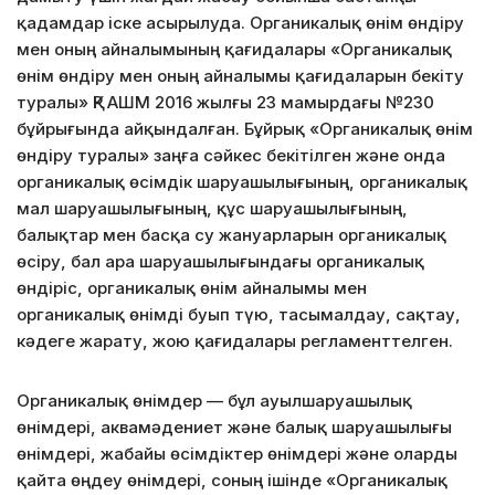
қадамдар іске асырылуда. Органикалық өнім өндіру
мен оның айналымының қағидалары «Органикалық
өнім өндіру мен оның айналымы қағидаларын бекіту
туралы» ҚР АШМ 2016 жылғы 23 мамырдағы №230
бұйрығында айқындалған. Бұйрық «Органикалық өнім
өндіру туралы» заңға сәйкес бекітілген және онда
органикалық өсімдік шаруашылығының, органикалық
мал шаруашылығының, құс шаруашылығының,
балықтар мен басқа су жануарларын органикалық
өсіру, бал ара шаруашылығындағы органикалық
өндіріс, органикалық өнім айналымы мен
органикалық өнімді буып түю, тасымалдау, сақтау,
кәдеге жарату, жою қағидалары регламенттелген.
Органикалық өнімдер — бұл ауылшаруашылық
өнімдері, аквамәдениет және балық шаруашылығы
өнімдері, жабайы өсімдіктер өнімдері және оларды
қайта өңдеу өнімдері, соның ішінде «Органикалық