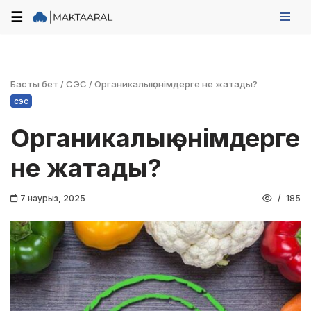
☰
Skip
to
content
Басты бет
/
СЭС
/
Органикалық өнімдерге не жатады?
сэс
Органикалық өнімдерге
не жатады?
7 наурыз, 2025
185