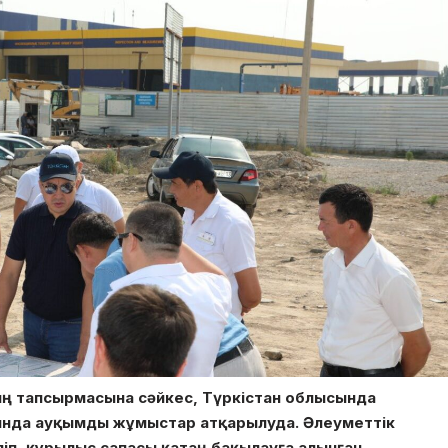
 тапсырмасына сәйкес, Түркістан облысында
ында ауқымды жұмыстар атқарылуда. Әлеуметтік
п, құрылыс сапасы қатаң бақылауға алынған.