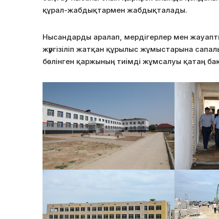
құрал-жабдықтармен жабдықталады.
Нысандарды аралап, мердігерлер мен жауапт
жүргізіліп жатқан құрылыс жұмыстарына сапа
бөлінген қаржының тиімді жұмсалуы қатаң бақ