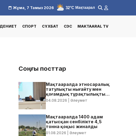
32°C
Жұма, 7 Тамыз 2026
Мақтаарал
ДЕНИЕТ
СПОРТ
СҰХБАТ
СЭС
MAKTAARAL TV
Соңғы посттар
Мақтааралда этносаралық
татулықты нығайту мен
қоғамдық тұрақтылықты
қамтамасыз ету бойынша
04.08.2026
| Әлеумет
жедел кеңес өтті
Мақтааралда 1400 адам
0
қатысқан сенбілікте 4,5
тонна қоқыс жиналды
01.08.2026
| Әлеумет