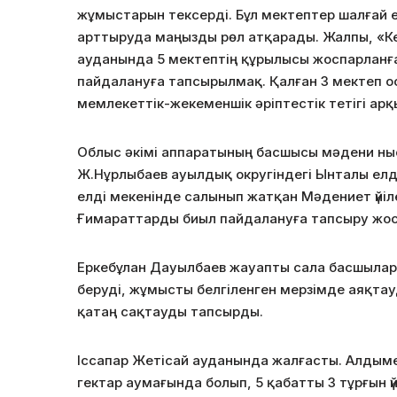
жұмыстарын тексерді. Бұл мектептер шалғай е
арттыруда маңызды рөл атқарады. Жалпы, «К
ауданында 5 мектептің құрылысы жоспарланған
пайдалануға тапсырылмақ. Қалған 3 мектеп 
мемлекеттік-жекеменшік әріптестік тетігі ар
Облыс әкімі аппаратының басшысы мәдени н
Ж.Нұрлыбаев ауылдық округіндегі Ынталы елд
елді мекенінде салынып жатқан Мәдениет үйі
Ғимараттарды биыл пайдалануға тапсыру жос
Еркебұлан Дауылбаев жауапты сала басшылар
беруді, жұмысты белгіленген мерзімде аяқта
қатаң сақтауды тапсырды.
Іссапар Жетісай ауданында жалғасты. Алдыме
гектар аумағында болып, 5 қабатты 3 тұрғын 