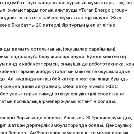
ың қымбаттауы салдарынан құрылыс жұмыстары тоқтап
ып, жұмыстарды толық аяқтауды «Turan Energo group»
ндірістік кестеге сәйкес жұмыстар жүргізілуде. Жыл
әне 5 қабатты 20 пәтерлі бір тұрғын үй ел игілігіне
ынды дамыту орталығының (оқушылар сарайының)
биыл падалануға беру жоспарлануда. Бүгінде мектептің
уи пәндік кабинеттермен, оның ішінде робототехника, кең
 кабинеттермен жабдықталатын мектепте оқушылардың
ды. Ал, ауданда алғаш бой көтеріп жатқан жаңа буынды
соңына дейін аяқталмақ. «Real Stroy Invest» ЖШС
с уақыттарын тиімді өткізулері үшін түрлі спорт және
татын логикалық үйірмелер жұмыс істейтін болады.
ссапары барысында аппарат басшысы Ж.Ералиев ауылдық
жүріп жатқан дәрігерлік амбулаторияда болды. Денсаулық
қа беріледі. Амбулатория заманауи үлгіге медициналық