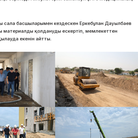
ы сала басшыларымен кездескен Еркебұлан Дауылбаев
лы материалды қолдануды ескертіп, мемлекеттен
ылауда екенін айтты.