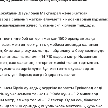
 Еркебұлан Дауылбаев Мақтаарал және Жетісай
ндарда салынып
жатқан әлеуметтік нысандардың құрылыс
сшыларымен жүздесіп, ұсыныс-пікірлерін тыңдады.
 кентінде бой көтеріп жатқан 1500 орындық жаңа
елешек мектептері» ұлттық жобасы аясында салынып
, биыл жаңа оқу жылында пайдалануға беру көзделуде.
тының жалпы көлемі – 14 710 шаршы метр. Нысанның
ген, жол салынып, интернет желісі толық тартылған.
 жұмыстары жүргізілуде. Бұл мектепте оқушылардың
йлылығы үшін барлық жағдай қарастырылған.
шысы Бірлік ауылдық округіне қарасты Еркінабад елді
тің құрылысымен танысты. Жоба құны – 1,2 миллиард
ы метр, ал жер телімі – 1,7 гектар. Одан соң Жаңажол
еніндегі 200 орындық «Нұрлы жол» мектебінің құрылыс