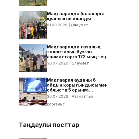
Мақтааралда балаларға
қуаныш сыйланды
01.08.2026
| Әлеумет
Мақтааралда тазалық
талаптарын бұзған
азаматтарға 173 мың теңге
көлемінде айыппұл
30.07.2026
| Әлеумет
салынды
Мақтаарал ауданы 6
айдың қорытындысымен
облыста 5 орынға
тұрақтады
30.07.2026
| Азаматтық
қорғаныс
Таңдаулы посттар