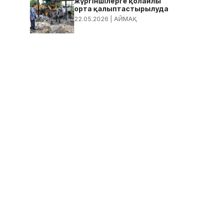
жүргіншілерге қолайлы
орта қалыптастырылуда
22.05.2026
| АЙМАҚ