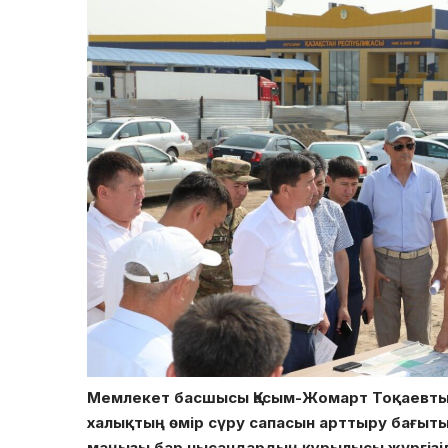
Мемлекет басшысы Қасым-Жомарт Тоқаевтың
халықтың өмір сүру сапасын арттыру бағыт
маңызы бар нысандардың құрылысы жүргізілі