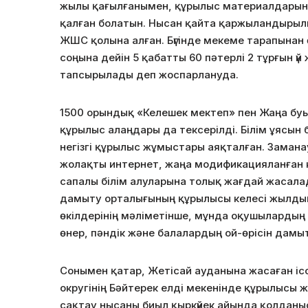
жылы қағылғанымен, құрылыс материалдарын
қалған болатын. Нысан қайта қаржыландырыл
ЖШС қолына алған. Бүгінде мекеме тарапынан ө
соңына дейін 5 қабатты 60 пәтерлі 2 тұрғын үй ж
тапсырылады деп жоспарлануда.
1500 орындық «Келешек мектеп» пен Жаңа бу
құрылыс алаңдары да тексерілді. Білім ұясын 
негізгі құрылыс жұмыстары аяқталған. Замана
жолақты интернет, жаңа модификацияланған
сапалы білім алуларына толық жағдай жасала
дамыту орталығының құрылысы келесі жылдың 
өкілдерінің мәліметінше, мұнда оқушылардың бо
өнер, пәндік және балалардың ой-өрісін дамы
Сонымен қатар, Жетісай ауданына жасаған і
округінің Бәйтерек елді мекенінде құрылысы 
сақтау нысаны биыл қыркүйек айында қолданыс