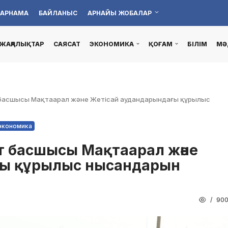
АРНАМА
БАЙЛАНЫС
АРНАЙЫ ЖОБАЛАР
ЖАҢАЛЫҚТАР
САЯСАТ
ЭКОНОМИКА
ҚОҒАМ
БІЛІМ
МӘ
ат басшысы Мақтаарал және Жетісай аудандарындағы құрылыс
экономика
ат басшысы Мақтаарал және
ғы құрылыс нысандарын
90