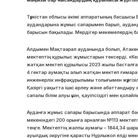
Түркістан облысы әкімі аппаратының басшысы
аудандарына жұмыс сапарымен барып, ауда
барысын бақылады. Мердігер мекемелердің ба
Алдымен Мақтаарал ауданында болып, Атакент
мектептің құрылыс жұмыстарын тексерді. «К
жатқан мектеп құрылысы 2023 жылы басталған
4 гектар аумақты алып жатқан мектеп ғимара
инженерлік инфрақұрылымы толығымен жүргізіл
Қазіргі уақытта ішкі әрлеу және абаттандыру
сапалы білім алуы үшін, қауіпсіздігі мен қола
Ауданға жұмыс сапары барысында аппарат бас
мекеніндегі 200 орынға арналған №113 мектеп
теңге. Мектептің жалпы аумағы – 1844,34 шарш
ауылдық округіне қарасты Нұрлыжол елді мек