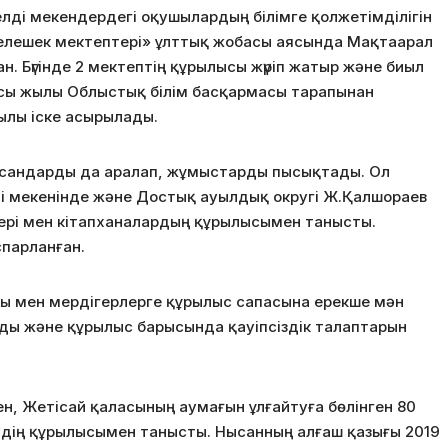
лді мекендердегі оқушылардың білімге қолжетімділігін
елешек мектептері» ұлттық жобасы аясында Мақтаарал
. Бүгінде 2 мектептің құрылысы жүріп жатыр және биыл
осы жылы Облыстық білім басқармасы тарапынан
қылы іске асырылады.
ысандарды да аралап, жұмыстарды пысықтады. Ол
і мекенінде және Достық ауылдық округі Ж.Қалшораев
лері мен кітапханалардың құрылысымен танысты.
парланған.
ы мен мердігерлерге құрылыс сапасына ерекше мән
уды және құрылыс барысында қауіпсіздік талаптарын
н, Жетісай қаласының аумағын ұлғайтуға бөлінген 80
үйдің құрылысымен танысты. Нысанның алғаш қазығы 2019