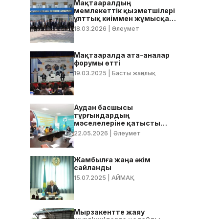
Мақтааралдың
мемлекеттік қызметшілері
ұлттық киіммен жұмысқа
келді
18.03.2026
| Әлеумет
Мақтааралда ата-аналар
форумы өтті
19.03.2025
| Басты жаңалық
Аудан басшысы
тұрғындардың
мәселелеріне қатысты
нақты тапсырмалар берді
22.05.2026
| Әлеумет
Жамбылға жаңа әкім
сайланды
15.07.2025
| АЙМАҚ
Мырзакентте жаяу