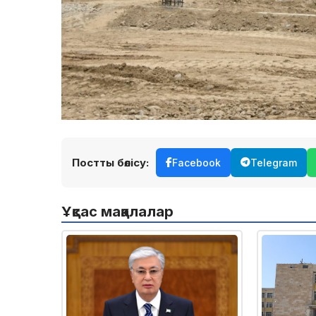
Постты бөлісу:
Facebook
Telegram
Ұқсас мақалалар