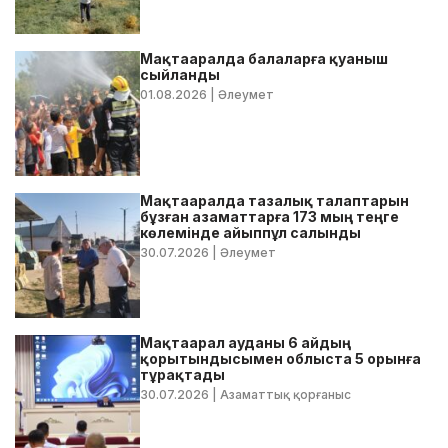
Мақтааралда балаларға қуаныш
сыйланды
01.08.2026
| Әлеумет
Мақтааралда тазалық талаптарын
бұзған азаматтарға 173 мың теңге
көлемінде айыппұл салынды
30.07.2026
| Әлеумет
Мақтаарал ауданы 6 айдың
қорытындысымен облыста 5 орынға
тұрақтады
30.07.2026
| Азаматтық қорғаныс