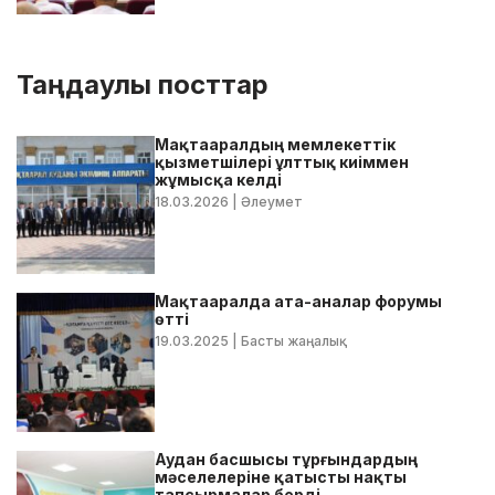
Таңдаулы посттар
Мақтааралдың мемлекеттік
қызметшілері ұлттық киіммен
жұмысқа келді
18.03.2026
| Әлеумет
Мақтааралда ата-аналар форумы
өтті
19.03.2025
| Басты жаңалық
Аудан басшысы тұрғындардың
мәселелеріне қатысты нақты
тапсырмалар берді