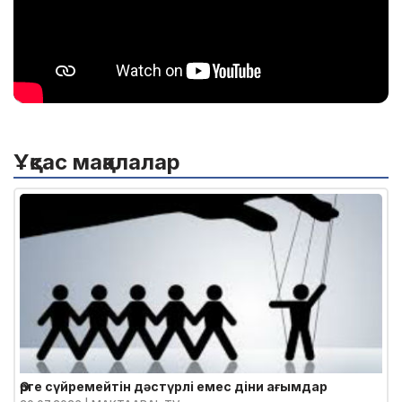
Постты бөлісу:
Facebook
Telegram
WhatsApp
Ұқсас мақалалар
Өрге сүйремейтін дәстүрлі емес діни ағымдар