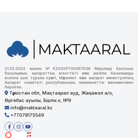
21.02.2024 жылғы №KZ04VPY00087936 Мерзімді баспасөз
басылымын, ақпараттық агенттікті және желілік басылымды
есепке қою туралы куәлігі, Мәдениет және ақпарат министрлігінің
Ақпарат комитеті республикалық мемлекеттік мекемесімен
берілген.
Түркістан обл, Мақтаарал ауд, Жаңажол а/о,
Өргебас ауылы, Бірлік к, №9
info@maktaaral.kz
+77078175549