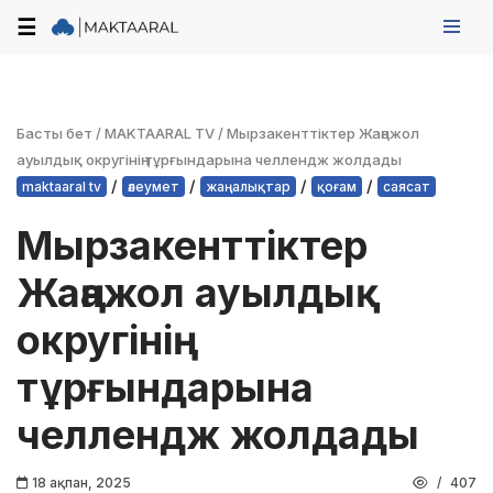
☰
Skip
to
content
Басты бет
/
MAKTAARAL TV
/
Мырзакенттіктер Жаңажол
ауылдық округінің тұрғындарына челлендж жолдады
/
/
/
/
maktaaral tv
әлеумет
жаңалықтар
қоғам
саясат
Мырзакенттіктер
Жаңажол ауылдық
округінің
тұрғындарына
челлендж жолдады
18 ақпан, 2025
407