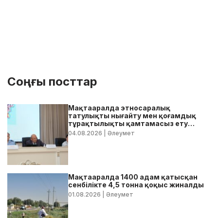
Соңғы посттар
Мақтааралда этносаралық
татулықты нығайту мен қоғамдық
тұрақтылықты қамтамасыз ету
бойынша жедел кеңес өтті
04.08.2026
| Әлеумет
Мақтааралда 1400 адам қатысқан
сенбілікте 4,5 тонна қоқыс жиналды
01.08.2026
| Әлеумет