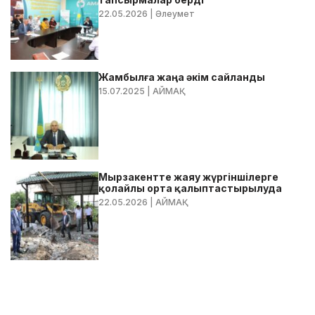
22.05.2026
| Әлеумет
Жамбылға жаңа әкім сайланды
15.07.2025
| АЙМАҚ
Мырзакентте жаяу жүргіншілерге
қолайлы орта қалыптастырылуда
22.05.2026
| АЙМАҚ