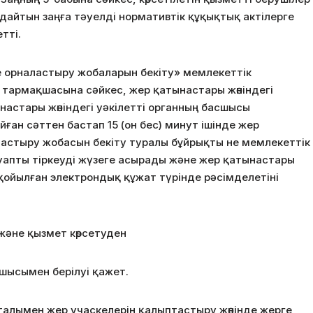
ндайтын заңға тәуелді нормативтік құқықтық актілерге
тті.
е орналастыру жобаларын бекіту» мемлекеттік
) тармақшасына сәйкес, жер қатынастары жөніндегі
настары жөніндегі уәкілетті органның басшысы
йған сәттен бастап 15 (он бес) минут ішінде жер
астыру жобасын бекіту туралы бұйрықты не мемлекеттік
ауапты тіркеуді жүзеге асырады және жер қатынастары
 қойылған электрондық құжат түрінде рәсімделетіні
және қызмет көрсетуден
сшысымен берілуі қажет.
талымен жер учаскелерін қалыптастыру жөнінде жерге