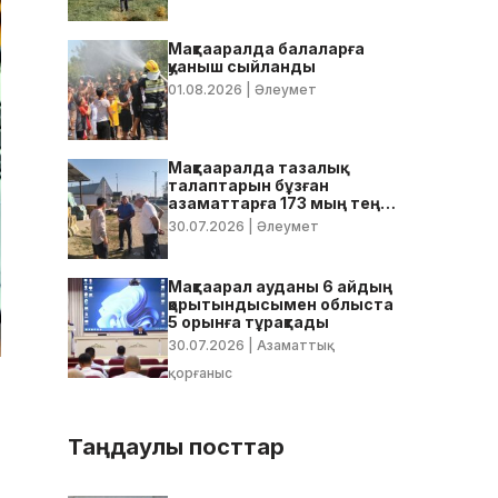
Мақтааралда балаларға
қуаныш сыйланды
01.08.2026
| Әлеумет
Мақтааралда тазалық
талаптарын бұзған
азаматтарға 173 мың теңге
көлемінде айыппұл
30.07.2026
| Әлеумет
салынды
Мақтаарал ауданы 6 айдың
қорытындысымен облыста
5 орынға тұрақтады
30.07.2026
| Азаматтық
қорғаныс
Таңдаулы посттар