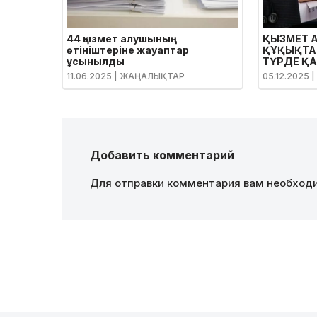
44 қызмет алушының
ҚЫЗМЕТ 
өтініштеріне жауаптар
ҚҰҚЫҚТА
ұсынылды
ТҮРДЕ ҚА
11.06.2025
| ЖАҢАЛЫҚТАР
05.12.2025
|
Добавить комментарий
Для отправки комментария вам необхо