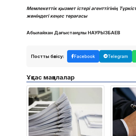
Мемлекеттік қызмет істері агенттігінің Түрк
жөніндегі кеңес төрағасы
Абылайхан Дағыстанұлы НАУРЫЗБАЕВ
Постты бөлісу:
Facebook
Telegram
Ұқсас мақалалар