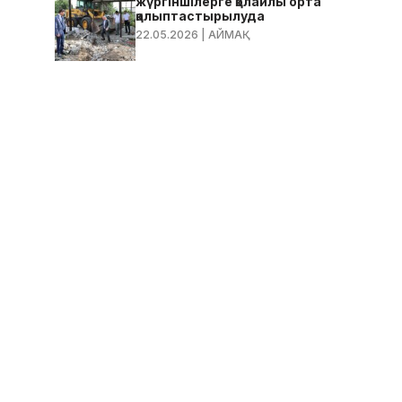
жүргіншілерге қолайлы орта
қалыптастырылуда
22.05.2026
| АЙМАҚ