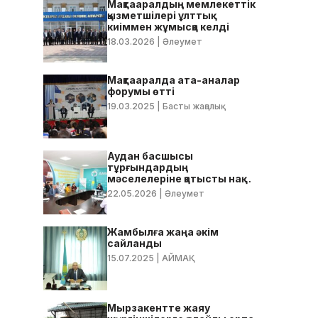
Мақтааралдың мемлекеттік
қызметшілері ұлттық
киіммен жұмысқа келді
18.03.2026
| Әлеумет
Мақтааралда ата-аналар
форумы өтті
19.03.2025
| Басты жаңалық
Аудан басшысы
тұрғындардың
мәселелеріне қатысты нақты
тапсырмалар берді
22.05.2026
| Әлеумет
Жамбылға жаңа әкім
сайланды
15.07.2025
| АЙМАҚ
Мырзакентте жаяу