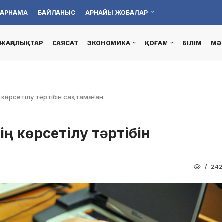
АРНАМА
БАЙЛАНЫС
АРНАЙЫ ЖОБАЛАР
ЖАҢАЛЫҚТАР
САЯСАТ
ЭКОНОМИКА
ҚОҒАМ
БІЛІМ
МӘ
көрсетілу тәртібін сақтамаған
ң көрсетілу тәртібін
24