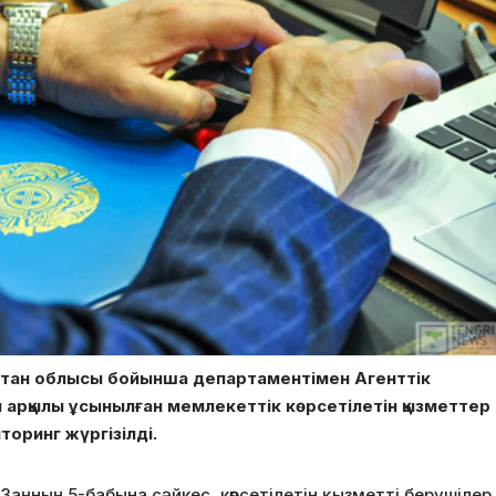
кістан облысы бойынша департаментімен Агенттік
арқылы ұсынылған мемлекеттік көрсетілетін қызметтер
оринг жүргізілді.
Заңның 5-бабына сәйкес, көрсетілетін қызметті берушілер