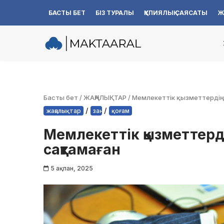
БАСТЫ БЕТ
БІЗ ТУРАЛЫ
ҚҰПИЯЛЫҚ САЯСАТЫ
Ж
Skip
to
content
Басты бет
/
ЖАҢАЛЫҚТАР
/
Мемлекеттік қызметтердің 
/
/
жаңалықтар
заң
қоғам
Мемлекеттік қызметтерді
сақтамаған
5 ақпан, 2025