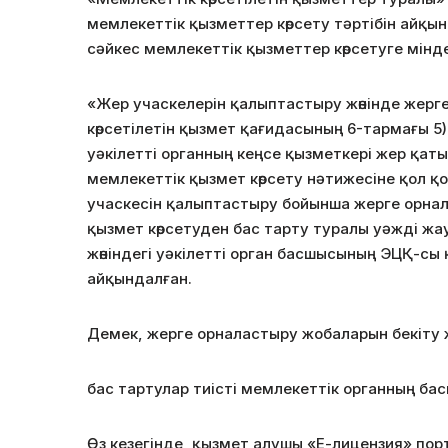
мемлекеттік қызметтер көрсету тәртібін айқы
сәйкес мемлекеттік қызметтер көрсетуге мінде
«Жер учаскелерін қалыптастыру жөнінде жерг
көрсетілетін қызмет қағидасының 6-тармағы 5
уәкілетті органның кеңсе қызметкері жер қаты
мемлекеттік қызмет көрсету нәтижесіне қол қо
учаскесін қалыптастыру бойынша жерге орнал
қызмет көрсетуден бас тарту туралы уәжді ж
жөніндегі уәкілетті орган басшысының ЭЦҚ-сы
айқындалған.
Демек, жерге орналастыру жобаларын бекіту 
бас тартулар тиісті мемлекеттік органның ба
Өз кезегінде, қызмет алушы «Е-лицензия» пор