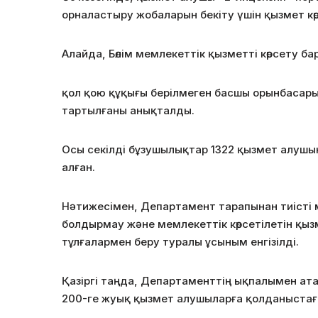
орналастыру жобаларын бекіту үшін қызмет көрсе
Алайда, Бөлім мемлекеттік қызметті көрсету 
қол қою құқығы берілмеген басшы орынбасар
тартылғаны анықталды.
Осы секілді бұзушылықтар 1322 қызмет алушын
алған.
Нәтижесімен, Департамент тарапынан тиісті
болдырмау және мемлекеттік көрсетілетін қы
тұлғалармен беру туралы ұсыным енгізілді.
Қазіргі таңда, Департаменттің ықпалымен а
200-ге жуық қызмет алушыларға қолданыстағы