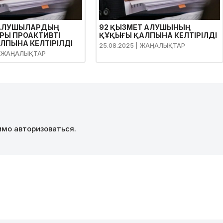
АЛУШЫЛАРДЫҢ
92 ҚЫЗМЕТ АЛУШЫНЫҢ
РЫ ПРОАКТИВТІ
ҚҰҚЫҒЫ ҚАЛПЫНА КЕЛТІРІЛДІ
ЛПЫНА КЕЛТІРІЛДІ
25.08.2025
| ЖАҢАЛЫҚТАР
 ЖАҢАЛЫҚТАР
димо
авторизоваться
.