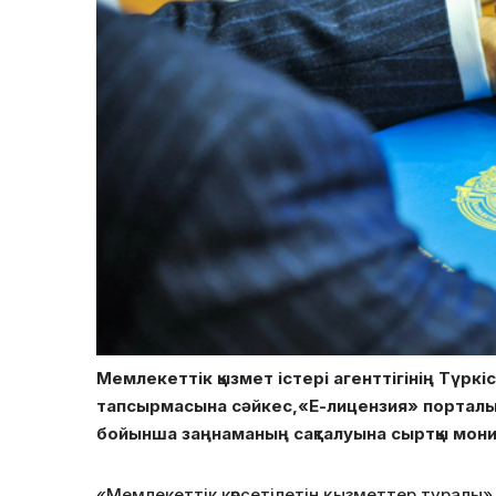
Мемлекеттік қызмет істері агенттігінің Түр
тапсырмасына сәйкес,«Е-лицензия» порталы 
бойынша заңнаманың сақталуына сыртқы монит
«Мемлекеттік көрсетілетін қызметтер туралы» 