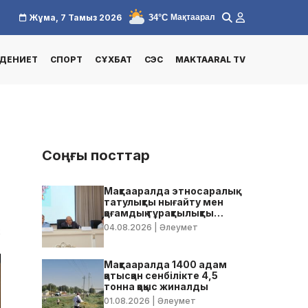
34°C
Жұма, 7 Тамыз 2026
Мақтаарал
ДЕНИЕТ
СПОРТ
СҰХБАТ
СЭС
MAKTAARAL TV
Соңғы посттар
Мақтааралда этносаралық
татулықты нығайту мен
қоғамдық тұрақтылықты
қамтамасыз ету бойынша
04.08.2026
| Әлеумет
2
жедел кеңес өтті
Мақтааралда 1400 адам
қатысқан сенбілікте 4,5
тонна қоқыс жиналды
01.08.2026
| Әлеумет