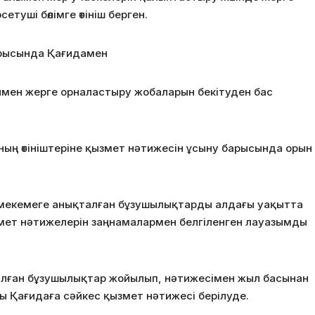
туші бөлімге өтініш берген.
барысында Қағидамен
ымен жерге орналастыру жобаларын бекітуден бас
ың өтініштеріне қызмет нәтижесін ұсыну барысында орын
 мекемеге анықталған бұзушылықтарды алдағы уақытта
змет нәтижелерін заңнамалармен белгіленген лауазымды
талған бұзушылықтар жойылып, нәтижесімен жыл басынан
 Қағидаға сәйкес қызмет нәтижесі берілуде.