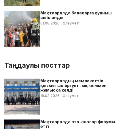
Мақтааралда балаларға қуаныш
сыйланды
01.08.2026
| Әлеумет
Таңдаулы посттар
Мақтааралдың мемлекеттік
қызметшілері ұлттық киіммен
жұмысқа келді
18.03.2026
| Әлеумет
Мақтааралда ата-аналар форумы
өтті