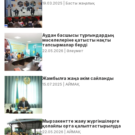
19.03.2025
| Басты жаңалық
Аудан басшысы тұрғындардың
мәселелеріне қатысты нақты
тапсырмалар берді
22.05.2026
| Әлеумет
Жамбылға жаңа әкім сайланды
15.07.2025
| АЙМАҚ
Мырзакентте жаяу жүргіншілерге
қолайлы орта қалыптастырылуда
22.05.2026
| АЙМАҚ