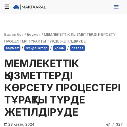
☰
Skip
to
content
Басты бет
/
Әлеумет
/
МЕМЛЕКЕТТІК ҚЫЗМЕТТЕРДІ КӨРСЕТУ
ПРОЦЕСТЕРІ ТҰРАҚТЫ ТҮРДЕ ЖЕТІЛДІРУДЕ
/
/
/
әлеумет
жаңалықтар
қоғам
саясат
МЕМЛЕКЕТТІК
ҚЫЗМЕТТЕРДІ
КӨРСЕТУ ПРОЦЕСТЕРІ
ТҰРАҚТЫ ТҮРДЕ
ЖЕТІЛДІРУДЕ
28 қазан, 2024
327