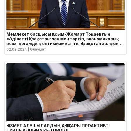
Мемлекет басшысы Қасым-Жомарт Тоқаевтың
«Әділетті Қазақстан: заң мен тәртіп, экономикалық
өсім, қоғамдық оптимизм» атты Қазақстан халқына
Жолдауы
02.09.2024
| Әлеумет
ҚЫЗМЕТ АЛУШЫЛАРДЫҢ ҚҰҚЫҚТАРЫ ПРОАКТИВТІ
ТҮРДЕ ҚАЛПЫНА КЕЛТІРІЛДІ