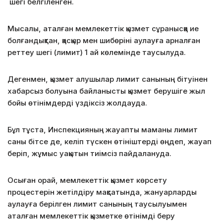
шегі белгіленген.
Мысалы, аталған мемлекеттік қызмет сұранысқа ие
болғандықтан, қасқыр мен шибөріні аулауға арналған
реттеу шегі (лимит) 1 ай көлемінде таусылуда.
Дегенмен, қызмет алушылар лимит санының бітуінен
хабарсыз болуына байланысты қызмет берушіге жыл
бойы өтінімдерді үздіксіз жолдауда.
Бұл тұста, Инспекцияның жауапты маманы лимит
саны бітсе де, келіп түскен өтініштерді өңдеп, жауап
беріп, жұмыс уақытын тиімсіз пайдалануда.
Осыған орай, мемлекеттік қызмет көрсету
процестерін жетілдіру мақсатында, жануарларды
аулауға берілген лимит санының таусылуымен
аталған мемлекеттік қызметке өтінімді беру