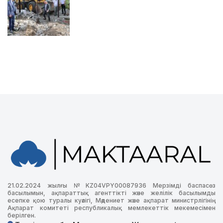
21.02.2024 жылғы №KZ04VPY00087936 Мерзімді баспасөз
басылымын, ақпараттық агенттікті және желілік басылымды
есепке қою туралы куәлігі, Мәдениет және ақпарат министрлігінің
Ақпарат комитеті республикалық мемлекеттік мекемесімен
берілген.