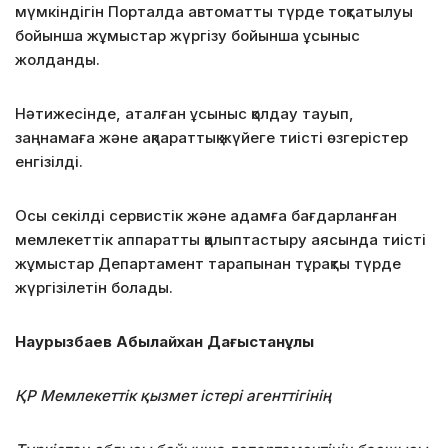
мүмкіндігін Порталда автоматты түрде тоқтатылуы
бойынша жұмыстар жүргізу бойынша ұсыныс
жолданды.
Нәтижесінде, аталған ұсыныс қолдау тауып,
заңнамаға және ақпараттық жүйеге тиісті өзгерістер
енгізілді.
Осы секілді сервистік және адамға бағдарланған
мемлекеттік аппаратты қалыптастыру аясында тиісті
жұмыстар Департамент тарапынан тұрақты түрде
жүргізілетін болады.
Наурызбаев Абылайхан Дағыстанұлы
ҚР Мемлекеттік қызмет істері агенттігінің