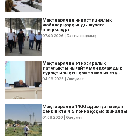
Мақтааралда инвестициялық
жобалар қарқынды жүзеге
асырылуда
07.08.2026
| Басты жаңалық
Мақтааралда этносаралық
татулықты нығайту мен қоғамдық
тұрақтылықты қамтамасыз ету
бойынша жедел кеңес өтті
04.08.2026
| Әлеумет
Мақтааралда 1400 адам қатысқан
сенбілікте 4,5 тонна қоқыс жиналды
01.08.2026
| Әлеумет