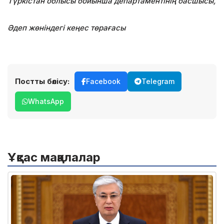
Түркістан облысы бойынша департаментінің басшысы,
Әдеп жөніндегі кеңес төрағасы
Постты бөлісу:
Facebook
Telegram
WhatsApp
Ұқсас мақалалар