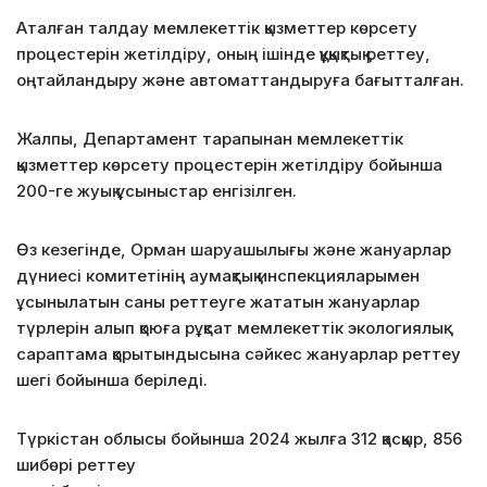
Аталған талдау мемлекеттік қызметтер көрсету
процестерін жетілдіру, оның ішінде құқықтық реттеу,
оңтайландыру және автоматтандыруға бағытталған.
Жалпы, Департамент тарапынан мемлекеттік
қызметтер көрсету процестерін жетілдіру бойынша
200-ге жуық ұсыныстар енгізілген.
Өз кезегінде, Орман шаруашылығы және жануарлар
дүниесі комитетінің аумақтық инспекцияларымен
ұсынылатын саны реттеуге жататын жануарлар
түрлерін алып қоюға рұқсат мемлекеттік экологиялық
сараптама қорытындысына сәйкес жануарлар реттеу
шегі бойынша беріледі.
Түркістан облысы бойынша 2024 жылға 312 қасқыр, 856
шибөрі реттеу