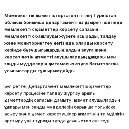
Мемлекеттік қызмет істері агенттігінің Түркістан
облысы бойынша департаменті өз құзыреті шегінде
мемлекеттік қызметтер көрсету сапасын
мемлекеттік бақылауды жүзеге асырады, талдау
және мониторингтеу негізінде оларды көрсету
кезінде бұзушылықтардың алдын алуға және
көрсетілетін қызметті алушылардың құқықтары мен
заңды мүдделерін қамтамасыз етуге бағытталған
ұсыныстарды тұжырымдайды.
Бұл ретте, Департамент мемлекеттік қызметтер
көрсету процесіне талдау жүргізу арқылы
қызметтердің сапасын дамыту, қызмет алушылардың
құқықтары мен заңды мүдделерін барынша толық іске
асыру және қызмет көрсетушілер қызметінің тиімділігін
арттыру үшін тұрақты түрде ұсыныстар енгізеді.