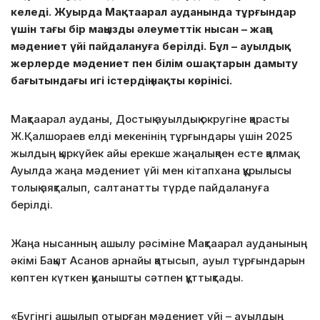
келеді. Жуырда Мақтаарал ауданында тұрғындар
үшін тағы бір маңызды әлеуметтік нысан – жаңа
мәдениет үйі пайдалануға берілді. Бұл – ауылдық
жерлерде мәдениет пен білім ошақтарын дамыту
бағытындағы игі істердің нақты көрінісі.
Мақтаарал ауданы, Достық ауылдық округіне қарасты
Ж.Қалшораев елді мекенінің тұрғындары үшін 2025
жылдың қыркүйек айы ерекше жаңалықпен есте қалмақ.
Ауылда жаңа мәдениет үйі мен кітапхана құрылысы
толық аяқталып, салтанатты түрде пайдалануға
берілді.
Жаңа нысанның ашылу рәсіміне Мақтаарал ауданының
әкімі Бақыт Асанов арнайы қатысып, ауыл тұрғындарын
көптен күткен қуанышты сәтпен құттықтады.
«Бүгінгі ашылып отырған мәдениет үйі – ауылдың