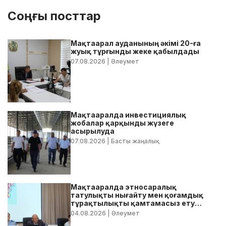
Соңғы посттар
Мақтаарал ауданының әкімі 20-ға
жуық тұрғынды жеке қабылдады
07.08.2026
| Әлеумет
Мақтааралда инвестициялық
жобалар қарқынды жүзеге
асырылуда
07.08.2026
| Басты жаңалық
Мақтааралда этносаралық
татулықты нығайту мен қоғамдық
тұрақтылықты қамтамасыз ету
бойынша жедел кеңес өтті
04.08.2026
| Әлеумет