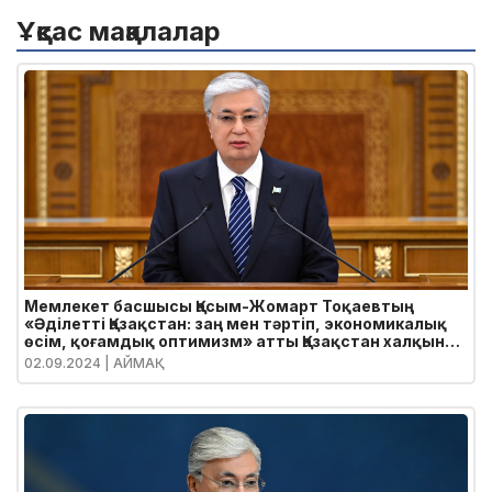
Ұқсас мақалалар
Мемлекет басшысы Қасым-Жомарт Тоқаевтың
«Әділетті Қазақстан: заң мен тәртіп, экономикалық
өсім, қоғамдық оптимизм» атты Қазақстан халқына
Жолдауы
02.09.2024
| АЙМАҚ