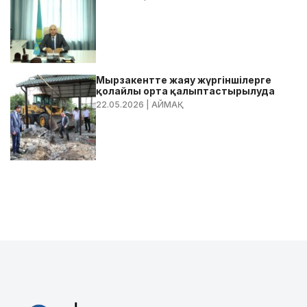
Мырзакентте жаяу жүргіншілерге
қолайлы орта қалыптастырылуда
22.05.2026
| АЙМАҚ