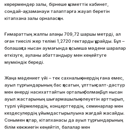
көрермендер залы, бірнеше қызметтік кабинет,
сондай-ақ, заманауи талаптарға жауап беретін
кітапхана залы орналасқан.
Ғимараттың жалпы алаңы 709,72 шаршы метрді, ал
оған тиесілі жер телімі 1,2720 гектарды құрайды. Бұл –
болашақта нысан аумағында қосымша мәдени шаралар
өткізуге, ауланы абаттандыру мен кеңейтуге
мүмкіндік береді.
Жаңа мәдениет үйі – тек сахналық өнердің ғана емес,
ауыл тұрғындарының бас қосатын, ұлттық салт-дәстүр
мен өнерді насихаттайтын орталық болмақ. Бұл нысан
ауыл жастарының шығармашылық әлеуетін арттырып,
түрлі үйірмелердің, концерттердің, семинарлар мен
кездесулердің ұйымдастырылуына жағдай жасайды.
Сонымен қатар, кітапханасы да ауыл тұрғындарының
білім көкжиегін кеңейтіп, балалар мен