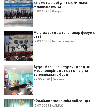
қызметшілері ұлттық киіммен
жұмысқа келді
18.03.2026
| Әлеумет
Мақтааралда ата-аналар форумы
өтті
19.03.2025
| Басты жаңалық
Аудан басшысы тұрғындардың
мәселелеріне қатысты нақты
тапсырмалар берді
22.05.2026
| Әлеумет
Жамбылға жаңа әкім сайланды
15.07.2025
| АЙМАҚ