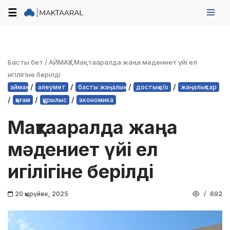
☰
Skip
to
content
Басты бет
/
АЙМАҚ
/
Мақтааралда жаңа мәдениет үйі ел
игілігіне берілді
/
/
/
/
аймақ
әлеумет
басты жаңалық
достық а/о
жаңалықтар
/
/
/
қоғам
құрылыс
экономика
Мақтааралда жаңа
мәдениет үйі ел
игілігіне берілді
20 қырүйек, 2025
692