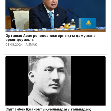
Орталық Азия ренессансы: орнықты даму және
өркендеу жолы
08.08.2024
| АЙМАҚ
Сұлтанбек Қожановтың ғылымдағы ғалымдық