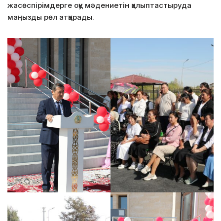
жасөспірімдерге оқу мәдениетін қалыптастыруда
маңызды рөл атқарады.