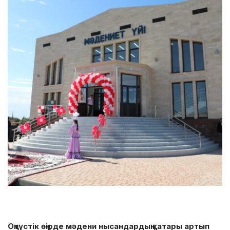
Оңтүстік өңірде мәдени нысандардың қатары артып