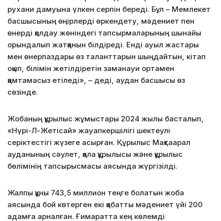
рухани дамуына үлкен серпін береді. Бұл – Мемлекет
басшысының өңірлерді өркендету, мәдениет пен
өнерді қолдау жөніндегі тапсырмаларының шынайы
орындалып жатқанын білдіреді. Енді ауыл жастары
мен өнерпаздары өз таланттарын шыңдайтын, кітап
оқып, білімін жетілдіретін заманауи ортамен
қамтамасыз етіледі», – деді, аудан басшысы өз
сөзінде.
Жобаның құрылыс жұмыстары 2024 жылы басталып,
«Нүрі-Л-Жетісай» жауапкершілігі шектеулі
серіктестігі жүзеге асырған. Құрылыс Мақтаарал
ауданының сәулет, қала құрылысы және құрылыс
бөлімінің тапсырысмасы аясында жүргізілді.
Жалпы құны 743,5 миллион теңге болатын жоба
аясында бой көтерген екі қабатты мәдениет үйі 200
адамға арналған. Ғимаратта кең көлемді