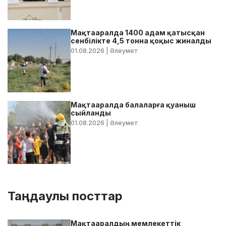
Мақтааралда 1400 адам қатысқан
сенбілікте 4,5 тонна қоқыс жиналды
01.08.2026
| Әлеумет
Мақтааралда балаларға қуаныш
сыйланды
01.08.2026
| Әлеумет
Таңдаулы посттар
Мақтааралдың мемлекеттік