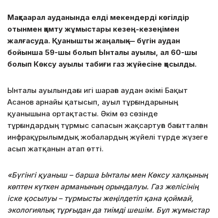
Мақтаарал ауданында елді мекендерді көгілдір
отынмен қамту жұмыстары кезең-кезеңімен
жалғасуда. Қуанышты жаңалық — бүгін аудан
бойынша 59-шы болып Ынталы ауылы, ал 60-шы
болып Көксу ауылы табиғи газ жүйесіне қосылды.
Ынталы ауылындағы игі шараға аудан әкімі Бақыт
Асанов арнайы қатысып, ауыл тұрғындарының
қуанышына ортақтасты. Әкім өз сөзінде
тұрғындардың тұрмыс сапасын жақсартуға бағытталған
инфрақұрылымдық жобалардың жүйелі түрде жүзеге
асып жатқанын атап өтті.
«Бүгінгі қуаныш – барша Ынталы мен Көксу халқының
көптен күткен арманының орындалуы. Газ желісінің
іске қосылуы – тұрмысты жеңілдетіп қана қоймай,
экологиялық тұрғыдан да тиімді шешім. Бұл жұмыстар