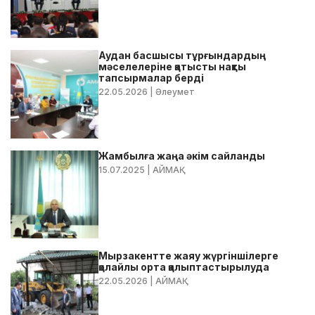
Аудан басшысы тұрғындардың
мәселелеріне қатысты нақты
тапсырмалар берді
22.05.2026
| Әлеумет
Жамбылға жаңа әкім сайланды
15.07.2025
| АЙМАҚ
Мырзакентте жаяу жүргіншілерге
қолайлы орта қалыптастырылуда
22.05.2026
| АЙМАҚ