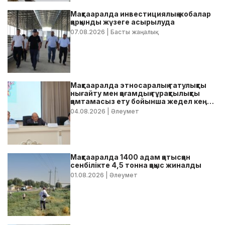
Мақтааралда инвестициялық жобалар
қарқынды жүзеге асырылуда
07.08.2026
| Басты жаңалық
Мақтааралда этносаралық татулықты
нығайту мен қоғамдық тұрақтылықты
қамтамасыз ету бойынша жедел кеңес
өтті
04.08.2026
| Әлеумет
Мақтааралда 1400 адам қатысқан
сенбілікте 4,5 тонна қоқыс жиналды
01.08.2026
| Әлеумет