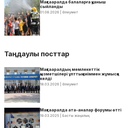
Мақтааралда балаларға қуаныш
сыйланды
01.08.2026
| Әлеумет
Таңдаулы посттар
Мақтааралдың мемлекеттік
қызметшілері ұлттық киіммен жұмысқа
келді
18.03.2026
| Әлеумет
Мақтааралда ата-аналар форумы өтті
19.03.2025
| Басты жаңалық