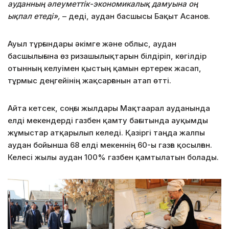
ауданның әлеуметтік-экономикалық дамуына оң
ықпал етеді»,
– деді, аудан басшысы Бақыт Асанов.
Ауыл тұрғындары әкімге және облыс, аудан
басшылығына өз ризашылықтарын білдіріп, көгілдір
отынның келуімен қыстың қамын ертерек жасап,
тұрмыс деңгейінің жақсарғанын атап өтті.
Айта кетсек, соңғы жылдары Мақтаарал ауданында
елді мекендерді газбен қамту бағытында ауқымды
жұмыстар атқарылып келеді. Қазіргі таңда жалпы
аудан бойынша 68 елді мекеннің 60-ы газға қосылған.
Келесі жылы аудан 100% газбен қамтылатын болады.