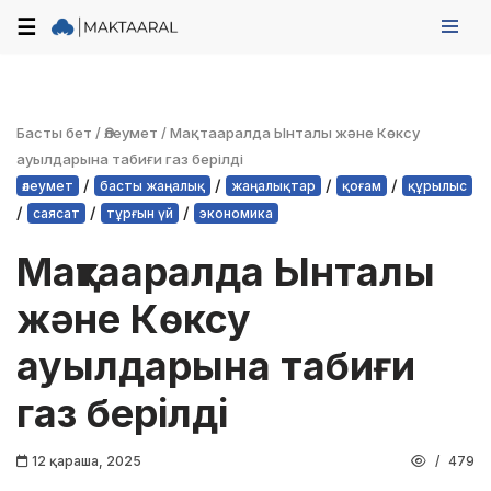
☰
Skip
to
content
Басты бет
/
Әлеумет
/
Мақтааралда Ынталы және Көксу
ауылдарына табиғи газ берілді
/
/
/
/
әлеумет
басты жаңалық
жаңалықтар
қоғам
құрылыс
/
/
/
саясат
тұрғын үй
экономика
Мақтааралда Ынталы
және Көксу
ауылдарына табиғи
газ берілді
12 қараша, 2025
479