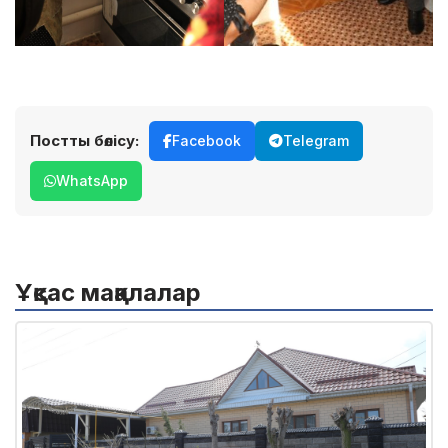
Постты бөлісу:
Facebook
Telegram
WhatsApp
Ұқсас мақалалар