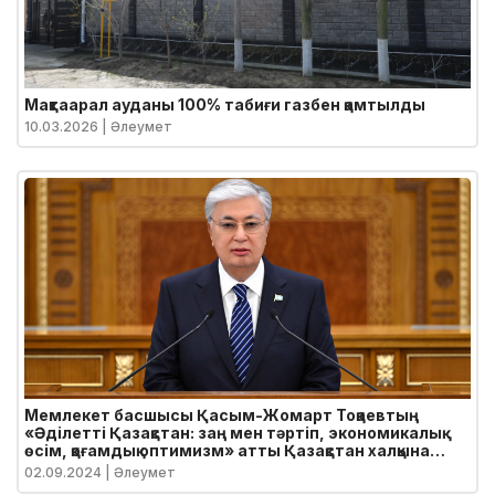
Мақтаарал ауданы 100% табиғи газбен қамтылды
10.03.2026
| Әлеумет
Мемлекет басшысы Қасым-Жомарт Тоқаевтың
«Әділетті Қазақстан: заң мен тәртіп, экономикалық
өсім, қоғамдық оптимизм» атты Қазақстан халқына
Жолдауы
02.09.2024
| Әлеумет