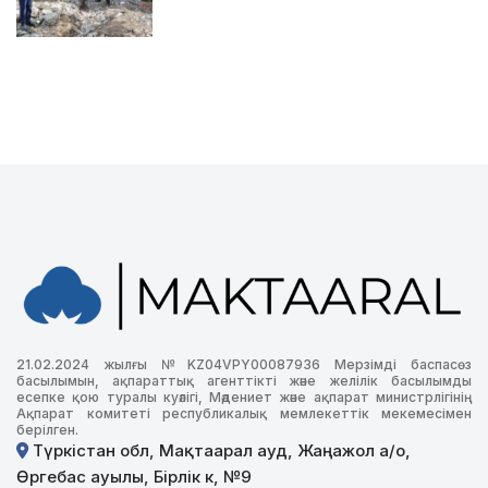
21.02.2024 жылғы №KZ04VPY00087936 Мерзімді баспасөз
басылымын, ақпараттық агенттікті және желілік басылымды
есепке қою туралы куәлігі, Мәдениет және ақпарат министрлігінің
Ақпарат комитеті республикалық мемлекеттік мекемесімен
берілген.
Түркістан обл, Мақтаарал ауд, Жаңажол а/о,
Өргебас ауылы, Бірлік к, №9