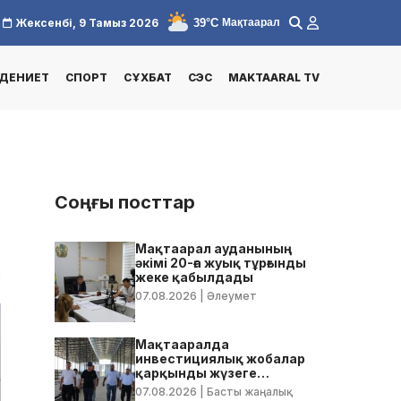
39°C
Жексенбі, 9 Тамыз 2026
Мақтаарал
ДЕНИЕТ
СПОРТ
СҰХБАТ
СЭС
MAKTAARAL TV
Соңғы посттар
Мақтаарал ауданының
әкімі 20-ға жуық тұрғынды
2
жеке қабылдады
07.08.2026
| Әлеумет
Мақтааралда
инвестициялық жобалар
қарқынды жүзеге
асырылуда
07.08.2026
| Басты жаңалық