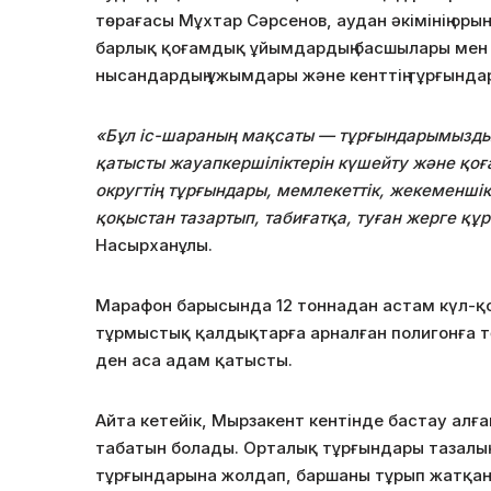
төрағасы Мұхтар Сәрсенов, аудан әкімінің ор
барлық қоғамдық ұйымдардың басшылары мен м
нысандардың ұжымдары және кенттің тұрғында
«Бұл іс-шараның мақсаты — тұрғындарымыздың 
қатысты жауапкершіліктерін күшейту және қо
округтің тұрғындары, мемлекеттік, жекеменшік
қоқыстан тазартып, табиғатқа, туған жерге құр
Насырханұлы.
Марафон барысында 12 тоннадан астам күл-қ
тұрмыстық қалдықтарға арналған полигонға төг
ден аса адам қатысты.
Айта кетейік, Мырзакент кентінде бастау алғ
табатын болады. Орталық тұрғындары тазалық
тұрғындарына жолдап, баршаны тұрып жатқан 