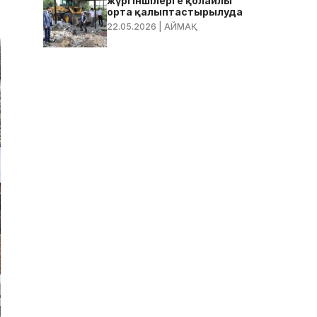
жүргіншілерге қолайлы
орта қалыптастырылуда
22.05.2026
| АЙМАҚ