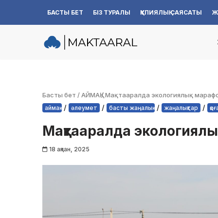
БАСТЫ БЕТ
БІЗ ТУРАЛЫ
ҚҰПИЯЛЫҚ САЯСАТЫ
Ж
Skip
to
content
Басты бет
/
АЙМАҚ
/
Мақтааралда экологиялық мараф
/
/
/
/
аймақ
әлеумет
басты жаңалық
жаңалықтар
қо
Мақтааралда экологиялы
18 ақпан, 2025