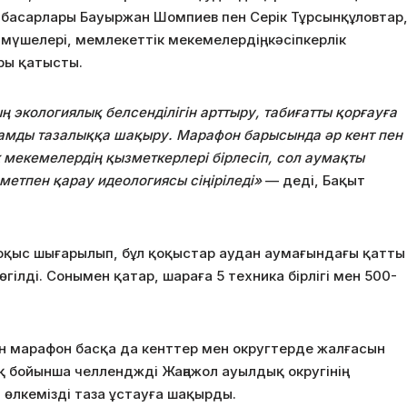
ынбасарлары Бауыржан Шомпиев пен Серік Тұрсынқұловтар
үшелері, мемлекеттік мекемелердің, кәсіпкерлік
ры қатысты.
экологиялық белсенділігін арттыру, табиғатты қорғауға
ғамды тазалыққа шақыру. Марафон барысында әр кент пен
 мекемелердің қызметкерлері бірлесіп, сол аумақты
метпен қарау идеологиясы сіңіріледі»
— деді, Бақыт
оқыс шығарылып, бұл қоқыстар аудан аумағындағы қатты
ілді. Сонымен қатар, шараға 5 техника бірлігі мен 500-
ан марафон басқа да кенттер мен округтерде жалғасын
 бойынша челленджді Жаңажол ауылдық округінің
өлкемізді таза ұстауға шақырды.