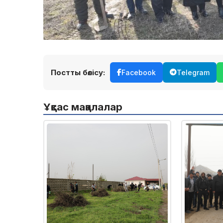
Постты бөлісу:
Facebook
Telegram
Ұқсас мақалалар