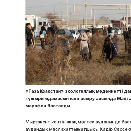
«Таза Қазақстан» экологиялық мәдениетті 
тұжырымдамасын іске асыру аясында Мақтаа
марафон басталды.
Мырзакент кентінің жаңа мөлтек ауданында бас
аудандық мәслихаттың хатшысы Қадір Сәрсекб