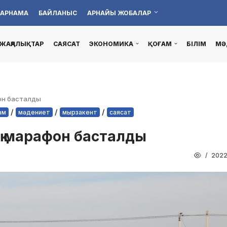
АРНАМА
БАЙЛАНЫС
АРНАЙЫ ЖОБАЛАР
ЖАҢАЛЫҚТАР
САЯСАТ
ЭКОНОМИКА
ҚОҒАМ
БІЛІМ
МӘ
он басталды
/
/
/
ғам
мәдениет
мырзакент
саясат
қ марафон басталды
202