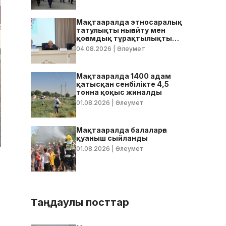
Мақтааралда этносаралық
татулықты нығайту мен
қоғамдық тұрақтылықты
қамтамасыз ету бойынша
04.08.2026
| Әлеумет
жедел кеңес өтті
Мақтааралда 1400 адам
қатысқан сенбілікте 4,5
тонна қоқыс жиналды
01.08.2026
| Әлеумет
Мақтааралда балаларға
қуаныш сыйланды
01.08.2026
| Әлеумет
Таңдаулы посттар