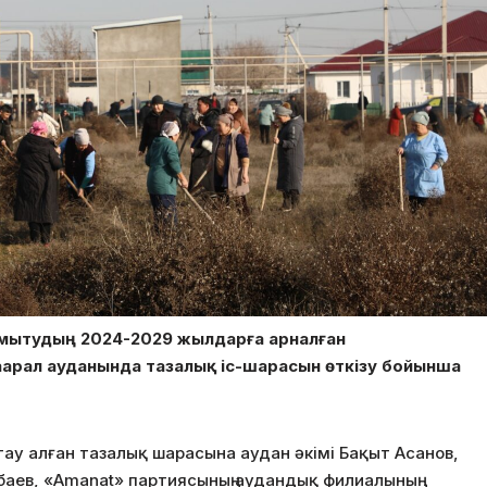
дамытудың 2024-2029 жылдарға арналған
рал ауданында тазалық іс-шарасын өткізу бойынша
тау алған тазалық шарасына аудан әкімі Бақыт Асанов,
аев, «Amanat» партиясының аудандық филиалының