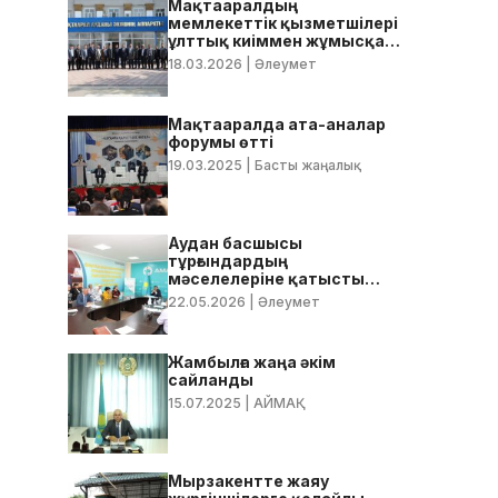
Мақтааралдың
,
мемлекеттік қызметшілері
ұлттық киіммен жұмысқа
келді
18.03.2026
| Әлеумет
Мақтааралда ата-аналар
форумы өтті
19.03.2025
| Басты жаңалық
Аудан басшысы
тұрғындардың
мәселелеріне қатысты
нақты тапсырмалар берді
22.05.2026
| Әлеумет
Жамбылға жаңа әкім
сайланды
15.07.2025
| АЙМАҚ
Мырзакентте жаяу