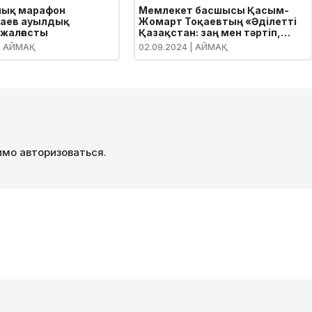
лық марафон
Мемлекет басшысы Қасым-
аев ауылдық
Жомарт Тоқаевтың «Әділетті
 жалғасты
Қазақстан: заң мен тәртіп,
экономикалық өсім, қоғамдық
| АЙМАҚ
02.09.2024
| АЙМАҚ
оптимизм» атты Қазақстан
халқына Жолдауы
димо
авторизоваться
.