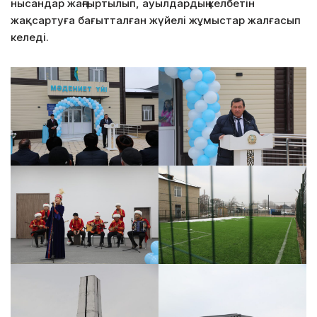
нысандар жаңғыртылып, ауылдардың келбетін
жақсартуға бағытталған жүйелі жұмыстар жалғасып
келеді.