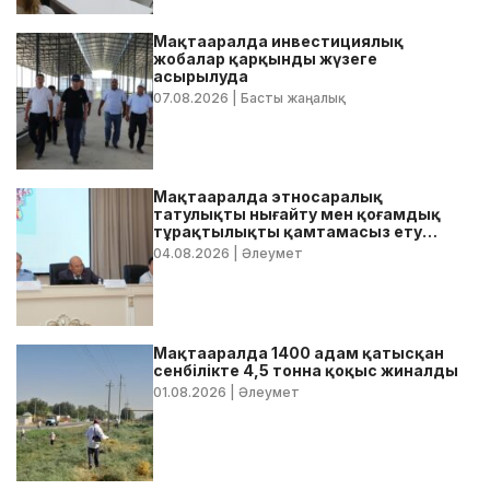
Мақтааралда инвестициялық
жобалар қарқынды жүзеге
асырылуда
07.08.2026
| Басты жаңалық
Мақтааралда этносаралық
татулықты нығайту мен қоғамдық
тұрақтылықты қамтамасыз ету
бойынша жедел кеңес өтті
04.08.2026
| Әлеумет
Мақтааралда 1400 адам қатысқан
сенбілікте 4,5 тонна қоқыс жиналды
01.08.2026
| Әлеумет