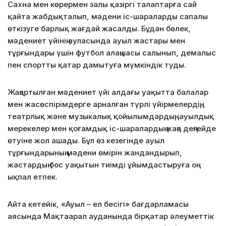
Сахна мен көрермен залы қазіргі талаптарға сай
қайта жабдықталып, мәдени іс-шараларды сапалы
өткізуге барлық жағдай жасалды. Бұдан бөлек,
мәдениет үйінің ауласында ауыл жастары мен
тұрғындары үшін футбол алаңшасы салынып, демалыс
пен спортты қатар дамытуға мүмкіндік туды.
Жаңартылған мәдениет үйі алдағы уақытта балалар
мен жасөспірімдерге арналған түрлі үйірмелердің,
театрлық және музыкалық қойылымдардың, ауылдық
мерекелер мен қоғамдық іс-шаралардың жаңа деңгейде
өтуіне жол ашады. Бұл өз кезегінде ауыл
тұрғындарының мәдени өмірін жандандырып,
жастардың бос уақытын тиімді ұйымдастыруға оң
ықпал етпек.
Айта кетейік, «Ауыл – ел бесігі» бағдарламасы
аясында Мақтаарал ауданында бірқатар әлеуметтік