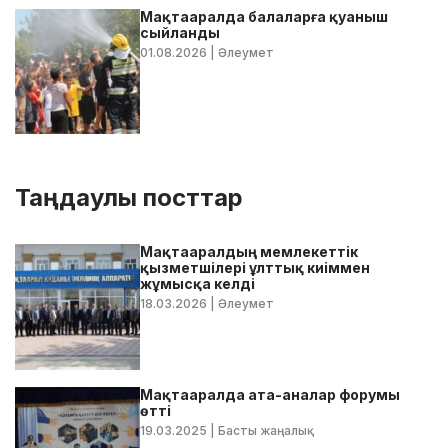
Мақтааралда балаларға қуаныш
сыйланды
01.08.2026
| Әлеумет
Таңдаулы посттар
Мақтааралдың мемлекеттік
қызметшілері ұлттық киіммен
жұмысқа келді
18.03.2026
| Әлеумет
Мақтааралда ата-аналар форумы
өтті
19.03.2025
| Басты жаңалық