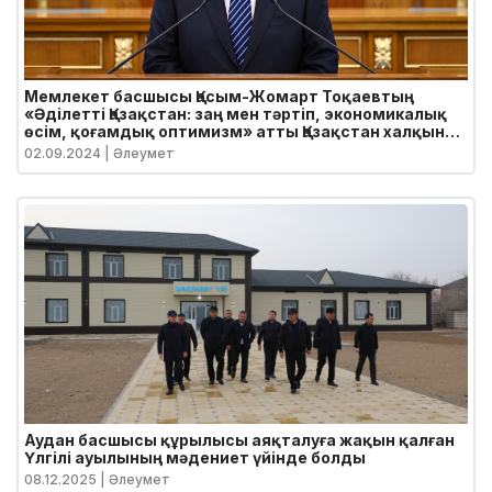
Мемлекет басшысы Қасым-Жомарт Тоқаевтың
«Әділетті Қазақстан: заң мен тәртіп, экономикалық
өсім, қоғамдық оптимизм» атты Қазақстан халқына
Жолдауы
02.09.2024
| Әлеумет
Аудан басшысы құрылысы аяқталуға жақын қалған
Үлгілі ауылының мәдениет үйінде болды
08.12.2025
| Әлеумет