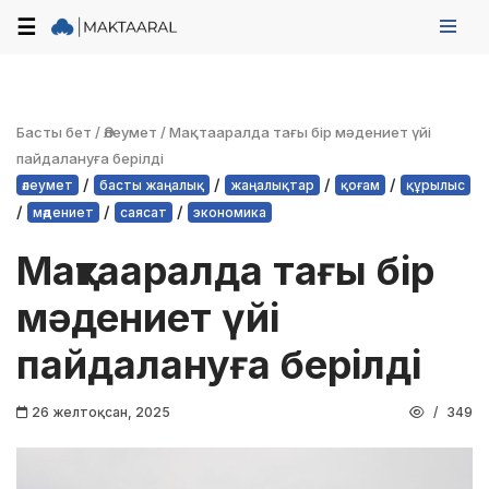
☰
Skip
to
content
Басты бет
/
Әлеумет
/
Мақтааралда тағы бір мәдениет үйі
пайдалануға берілді
/
/
/
/
әлеумет
басты жаңалық
жаңалықтар
қоғам
құрылыс
/
/
/
мәдениет
саясат
экономика
Мақтааралда тағы бір
мәдениет үйі
пайдалануға берілді
26 желтоқсан, 2025
349