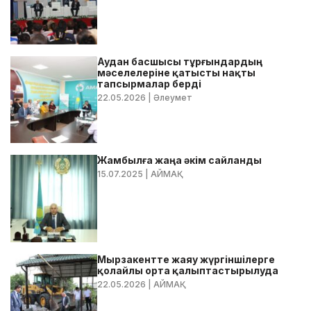
Аудан басшысы тұрғындардың
мәселелеріне қатысты нақты
тапсырмалар берді
22.05.2026
| Әлеумет
Жамбылға жаңа әкім сайланды
15.07.2025
| АЙМАҚ
Мырзакентте жаяу жүргіншілерге
қолайлы орта қалыптастырылуда
22.05.2026
| АЙМАҚ