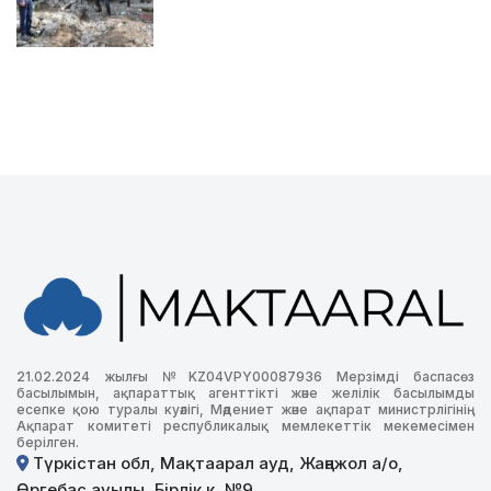
21.02.2024 жылғы №KZ04VPY00087936 Мерзімді баспасөз
басылымын, ақпараттық агенттікті және желілік басылымды
есепке қою туралы куәлігі, Мәдениет және ақпарат министрлігінің
Ақпарат комитеті республикалық мемлекеттік мекемесімен
берілген.
Түркістан обл, Мақтаарал ауд, Жаңажол а/о,
Өргебас ауылы, Бірлік к, №9