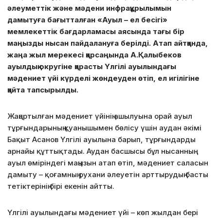
әлеуметтік және мәдени инфрақұрылымын
дамытуға бағытталған «Ауыл – ел бесігі»
мемлекеттік бағдарламасы аясында тағы бір
маңызды нысан пайдалануға берілді. Атап айтқанда,
жаңа жыл мерекесі қарсаңында А.Қалыбеков
ауылдық округіне қарасты Үлгілі ауылындағы
мәдениет үйі күрделі жөндеуден өтіп, ел игілігіне
қайта тапсырылды.
Жаңартылған мәдениет үйінің ашылуына орай ауыл
тұрғындарының қуанышымен бөлісу үшін аудан әкімі
Бақыт Асанов Үлгілі ауылына барып, тұрғындарды
арнайы құттықтады. Аудан басшысы бұл нысанның
ауыл өміріндегі маңызын атап өтіп, мәдениет саласын
дамыту – қоғамның рухани әлеуетін арттырудың басты
тетіктерінің бірі екенін айтты.
Үлгілі ауылындағы мәдениет үйі – көп жылдан бері