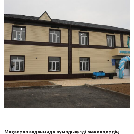
Мақтаарал ауданында ауылдық елді мекендердің