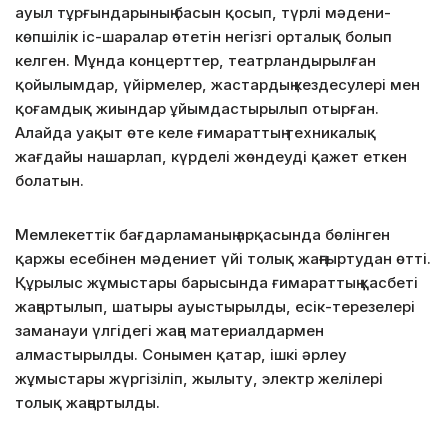
ауыл тұрғындарының басын қосып, түрлі мәдени-
көпшілік іс-шаралар өтетін негізгі орталық болып
келген. Мұнда концерттер, театрландырылған
қойылымдар, үйірмелер, жастардың кездесулері мен
қоғамдық жиындар ұйымдастырылып отырған.
Алайда уақыт өте келе ғимараттың техникалық
жағдайы нашарлап, күрделі жөндеуді қажет еткен
болатын.
Мемлекеттік бағдарламаның арқасында бөлінген
қаржы есебінен мәдениет үйі толық жаңғыртудан өтті.
Құрылыс жұмыстары барысында ғимараттың қасбеті
жаңартылып, шатыры ауыстырылды, есік-терезелері
заманауи үлгідегі жаңа материалдармен
алмастырылды. Сонымен қатар, ішкі әрлеу
жұмыстары жүргізіліп, жылыту, электр желілері
толық жаңартылды.