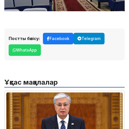
Постты бөлісу:
Facebook
Telegram
WhatsApp
Ұқсас мақалалар